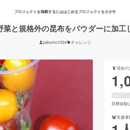
プロジェクトを掲載するには
はじめる
プロジェクトをさがす
野菜と規格外の昆布をパウダーに加工
yakumo1024
チャレンジ
注目のリターン
注目の新着プロジェクト
募集終了が近いプロジェクト
も
現在の
音楽
舞台・パフォーマンス
1,
ゲーム・サービス開発
フード・飲食店
0%
書籍・雑誌出版
アニメ・漫画
目標金額は4
支援者
チャレンジ
ビューティー・ヘルスケ
1