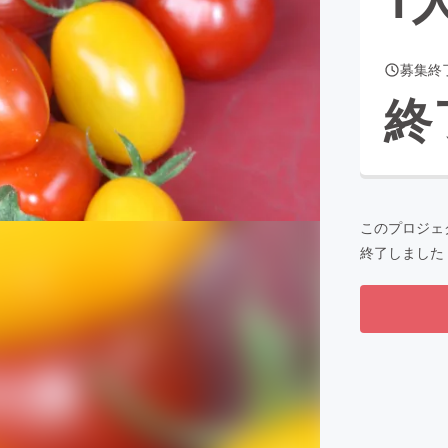
募集終
CAMPFIRE for Social Good
CAMPFIRE Creation
終
CAMPFIREふるさと納税
machi-ya
コミュニティ
このプロジェ
終了しました