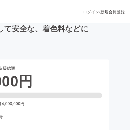
ログイン
/
新規会員登録
して安全な、着色料などに
うすぐ公開されます
支援総額
プロダクト
000
円
ファッション
スポーツ
,000,000円
数
ア
ソーシャルグッド
人