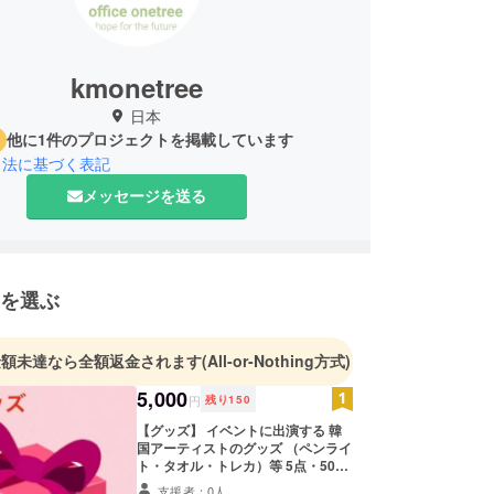
kmonetree
日本
他に1件のプロジェクトを掲載しています
引法に基づく表記
メッセージを送る
を選ぶ
金額未達なら全額返金されます
(All-or-Nothing方式)
5,000
円
残り
150
【グッズ】 イベントに出演する 韓
国アーティストのグッズ （ペンライ
ト・タオル・トレカ）等 5点・5000
円相当 （種類はランダムで選びま
支援者：0人