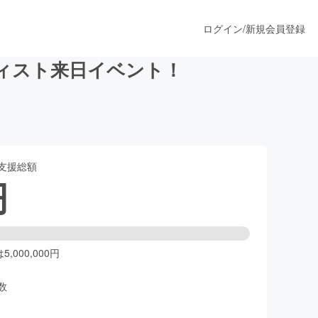
ログイン
/
新規会員登録
ティスト来日イベント！
うすぐ公開されます
支援総額
プロダクト
円
ファッション
スポーツ
,000,000円
数
ア
ソーシャルグッド
人