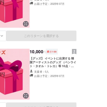
す）
お届け予定：2025年07月
このリターンを選択する
る
10,000
円
残り
100
【グッズ】 イベントに出演する 韓
国アーティストのグッズ （ペンライ
ト・タオル・トレカ）等 10点・
10000円相当 （種類はランダムで選
支援者：0人
びます）
お届け予定：2025年07月