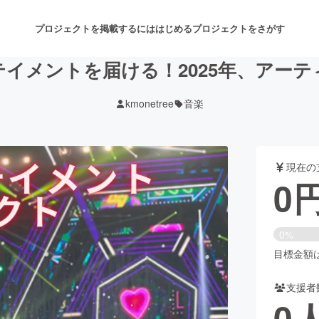
プロジェクトを掲載するには
はじめる
プロジェクトをさがす
イメントを届ける！2025年、アー
kmonetree
音楽
注目のリターン
注目の新着プロジェクト
募集終了が近いプロジェクト
も
現在の
音楽
舞台・パフォーマンス
0
ゲーム・サービス開発
フード・飲食店
0%
書籍・雑誌出版
アニメ・漫画
目標金額は5
支援者
チャレンジ
ビューティー・ヘルスケ
0