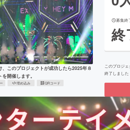
募集終
CAMPFIRE for Social Good
CAMPFIRE Creation
終
CAMPFIREふるさと納税
machi-ya
コミュニティ
このプロジェ
、このプロジェクトが成功したら2025年８
終了しました
トを開催します。
ピー
埋め込み
QRコード