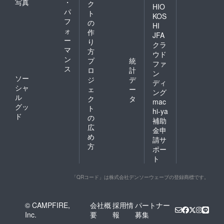
写真
・
ク
HIO
パ
ト
KOS
フ
の
HI
ォ
作
JFA
ー
り
クラ
マ
方
ウド
ン
プ
統
ファ
ス
ロ
計
ン
ソー
ジ
デ
ディ
シャ
ェ
ー
ング
ル
ク
タ
mac
グッ
ト
hi-ya
ド
の
補助
広
金申
め
請サ
方
ポー
ト
「QRコード」は株式会社デンソーウェーブの登録商標です。
© CAMPFIRE,
会社概
採用情
パートナー
Inc.
要
報
募集