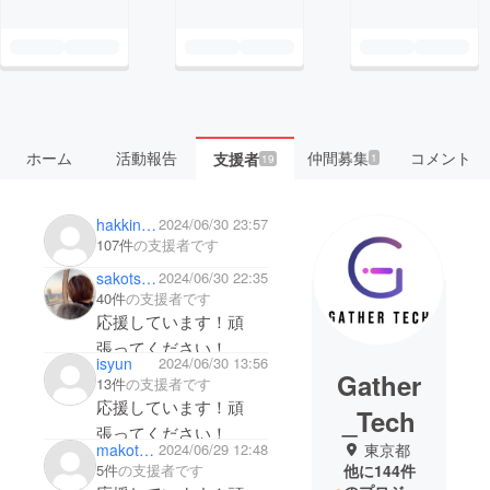
ホーム
活動報告
仲間募集
コメント
支援者
1
19
hakkinen2
2024/06/30 23:57
107件
の支援者です
sakotsu5252
2024/06/30 22:35
40件
の支援者です
応援しています！頑
張ってください！
isyun
2024/06/30 13:56
Gather
13件
の支援者です
応援しています！頑
_Tech
張ってください！
makoto2059
2024/06/29 12:48
東京都
5件
の支援者です
他に144件