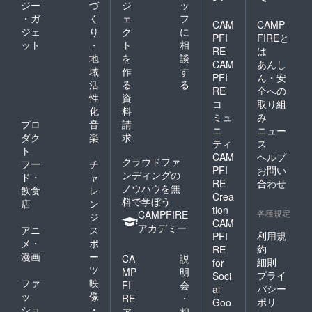
ジー
づ
ジ
ッ
・ガ
く
ェ
フ
CAM
CAMP
ジェ
り
ク
に
PFI
FIREと
ット
・
ト
相
RE
は
地
を
談
CAM
あんし
域
作
す
PFI
ん・安
活
る
る
RE
全への
性
資
コ
取り組
化
料
ミュ
み
プロ
音
請
ニ
ニュー
ダク
楽
求
ティ
ス
ト
CAM
ヘルプ
クラウドファ
フー
チ
PFI
お問い
ンディングの
ド・
ャ
RE
合わせ
ノウハウを無
飲食
レ
Crea
料で学ぼう
店
ン
tion
各種規定
CAMPFIRE
ジ
CAM
アカデミー
アニ
ス
利用規
PFI
メ・
ポ
約
RE
漫画
ー
CA
説
細則
for
ツ
MP
明
プライ
Soci
ファ
映
FI
会
バシー
al
ッ
像
RE
・
ポリ
Goo
ショ
・
ア
相