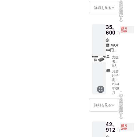
リ
（3.5イ
製品に
タ
ー
ンチ）
はハー
ン
詳細を見る
を
×1 ・
ドディ
選
択
LAN
スクが
す
る
ケーブ
付属さ
35,
ル×1 ・
れてい
残り
USB
600
ませ
200
円
Type C
ん。ご
定
ケーブ
自身で
価:49,4
ル×1 ・
別途ご
44円
電源ア
用意く
（税
ダプ
ださ
支援
込） ※
ター×1
い。
者：
送料無
・日本
0人
料（日
語取扱
お届
本国内
説明書
け予
限定）
×1 ・
定：
内容
2024
パッ
年09
物： ・
ケージ
こ
月
本体
×1 ※本
の
リ
（2.5イ
製品に
タ
ー
ンチ）
はハー
ン
詳細を見る
を
×2 ・
ドディ
選
択
LAN
スクが
す
る
ケーブ
付属さ
42,
ル×2 ・
れてい
残り
USB
912
ませ
200
円
Type C
ん。ご