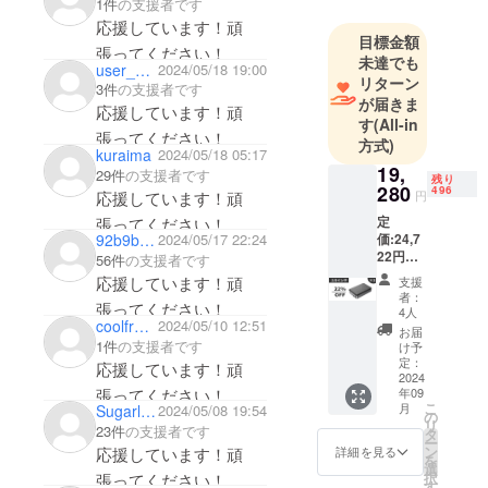
品をお届け
1件
の支援者です
します。
応援しています！頑
目標金額
張ってください！
未達でも
user_1d3d59188334
2024/05/18 19:00
そのため弊
リターン
3件
の支援者です
社は数多く
が届きま
応援しています！頑
の海外メー
す
(All-in
張ってください！
方式)
カーと代理
kuraima
2024/05/18 05:17
店契約を結
19,
29件
の支援者です
残り
280
496
び、価値あ
円
応援しています！頑
る商品を価
定
張ってください！
価:24,7
92b9b3a77c04
2024/05/17 22:24
値ある価格
22円
56件
の支援者です
で皆様にお
（税
応援しています！頑
支援
届けするた
込） ※
者：
張ってください！
送料無
めの、日本
4人
coolfrog2007
2024/05/10 12:51
料（日
お届
市場進出を
本国内
1件
の支援者です
け予
サポートし
限定）
定：
応援しています！頑
内容
2024
ています。
張ってください！
年09
物： ・
こ
月
Sugarloaf
2024/05/08 19:54
本体
の
リ
（2.5イ
23件
の支援者です
製品の販売
タ
ー
ンチ）
ン
応援しています！頑
詳細を見る
だけでなく
を
×1 ・
選
択
張ってください！
運営にまで
LAN
す