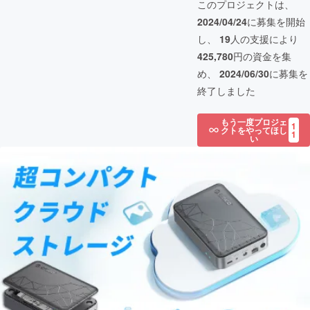
このプロジェクトは、
2024/04/24
に募集を開始
し、
19
人の支援により
425,780
円の資金を集
め、
2024/06/30
に募集を
終了しました
もう一度プロジェ
1
クトをやってほし
1
い