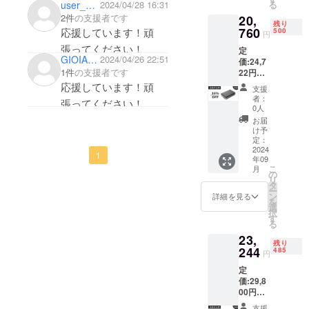
る
user_9cbe850e7b44
2024/04/28 16:31
ケーブ
関わること
2件
の支援者です
20,
ル×1 ・
残り
で、日本の
USB
760
応援しています！頑
500
円
皆様のニー
Type C
張ってください！
定
ケーブ
ズを十分に
GIOIAmagic
2024/04/26 22:51
価:24,7
ル×1 ・
満たす製品
1件
の支援者です
22円
電源ア
（税
ダプ
応援しています！頑
をご提供し
支援
込） ※
ター×1
者：
続けること
張ってください！
送料無
・日本
0人
が弊社の目
料（日
語取扱
お届
本国内
説明書
け予
標となって
限定）
×1 ・
定：
おります。
内容
2024
パッ
1
年09
物： ・
ケージ
こ
月
本体
×1 ※本
の
製品及び配
リ
（2.5イ
製品に
タ
ー
送に関する
ンチ）
はハー
ン
詳細を見る
を
×1 ・
ドディ
選
お問い合わ
択
LAN
スクが
す
せ→Eメー
る
ケーブ
付属さ
23,
ル：
ル×1 ・
れてい
残り
USB
244
ませ
485
support@gat
円
Type C
ん。ご
her-tech.jp
定
ケーブ
自身で
価:29,8
ル×1 ・
別途ご
00円
電源ア
用意く
（税
ダプ
ださ
支援