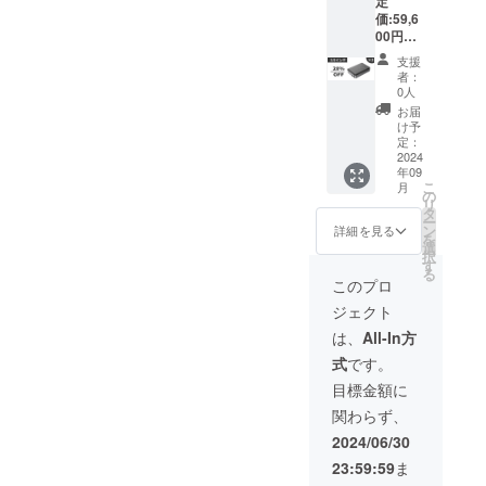
定
ケーブ
自身で
価:59,6
ル×2 ・
別途ご
00円
電源ア
用意く
（税
ダプ
ださ
支援
込） ※
ター×2
い。
者：
送料無
・日本
0人
料（日
語取扱
お届
本国内
説明書
け予
限定）
×2 ・
定：
内容
2024
パッ
年09
物： ・
ケージ
こ
月
本体
×2 ※本
の
リ
（3.5イ
製品に
タ
ー
ンチ）
はハー
ン
詳細を見る
を
×2 ・
ドディ
選
択
LAN
スクが
す
る
ケーブ
付属さ
このプロ
ル×2 ・
れてい
ジェクト
USB
ませ
Type C
ん。ご
は、
All-In方
ケーブ
自身で
式
です。
ル×2 ・
別途ご
電源ア
用意く
目標金額に
ダプ
ださ
関わらず、
ター×2
い。
・日本
2024/06/30
語取扱
23:59:59
ま
説明書