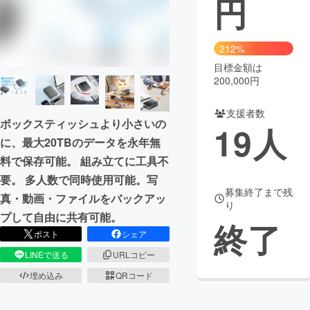
円
まちづくり・地域活性化
212%
目標金額は
CAMPFIRE for Social Good
CAMPFIRE Creation
200,000円
CAMPFIREふるさと納税
machi-ya
コミュニティ
支援者数
ボックスティッシュより小さいの
19
人
に、最大20TBのデータを永年無
料で保存可能。 組み立てに工具不
要。 多人数で同時使用可能。写
募集終了まで残
真・動画・ファイルをバックアッ
り
プして自由に共有可能。
終了
ポスト
シェア
LINEで送る
URLコピー
埋め込み
QRコード