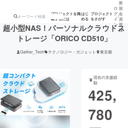
新
ロ
規
グ
会
プロジェクトを掲
はじ
プロジェクト
/
載するには
める
をさがす
イ
員
ン
登
超小型NAS！パーソナルクラウドス
録
トレージ「ORICO CD510」
人気のプロ
注目のリ
注目の新着プロ
募集終了が近いプ
もうすぐ公開
Gather_Tech
テクノロジー・ガジェット
東京都
ジェクト
ターン
ジェクト
ロジェクト
されます
アート・写真
音楽
現在の支援総
額
425,
テクノロジー・ガジェット
ゲーム・サ
780
映像・映画
書籍・雑誌
ビジネス・起業
チャレンジ