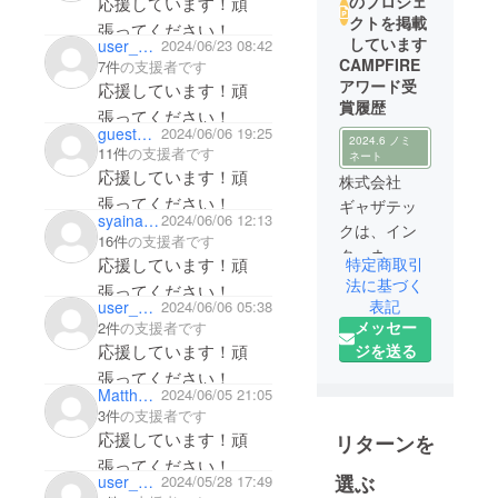
のプロジェ
応援しています！頑
クトを掲載
張ってください！
しています
user_db4bb86f45f4
2024/06/23 08:42
CAMPFIRE
7件
の支援者です
アワード受
応援しています！頑
賞履歴
張ってください！
guest4343efc58664
2024/06/06 19:25
2024.6 ノミ
11件
の支援者です
ネート
応援しています！頑
株式会社
張ってください！
ギャザテッ
syainaria
2024/06/06 12:13
クは、イン
16件
の支援者です
ターネット
特定商取引
応援しています！頑
を活用した
法に基づく
張ってください！
スマートな
表記
user_119783e53434
2024/06/06 05:38
メッセー
次世代ライ
2件
の支援者です
ジを送る
応援しています！頑
フスタイル
を提案する
張ってください！
Matthew_mkII
2024/06/05 21:05
企業とし
3件
の支援者です
て、皆様に
応援しています！頑
リターンを
斬新でユ
張ってください！
ニークな商
選ぶ
user_5d989d418f34
2024/05/28 17:49