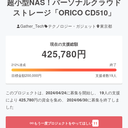
超小型NAS！パーソナルクラウド
ストレージ「ORICO CD510」
Gather_Tech
テクノロジー・ガジェット
東京都
現在の支援総額
425,780
円
終了
212
%達成
目標金額
200,000
円
支援者数
19
人
このプロジェクトは、
2024/04/24
に募集を開始し、
19
人の支援
により
425,780
円の資金を集め、
2024/06/30
に募集を終了しま
した
もう一度プロジェクトをやってほしい
11