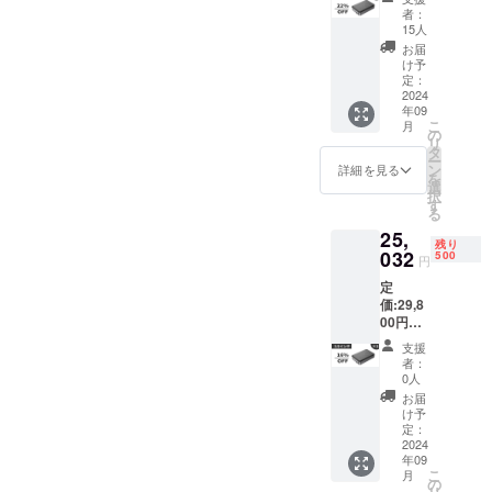
込） ※
ター×1
い。
者：
送料無
・日本
15人
料（日
語取扱
お届
本国内
説明書
け予
限定）
×1 ・
定：
内容
2024
パッ
年09
物： ・
ケージ
こ
月
本体
×1 ※本
の
リ
（3.5イ
製品に
タ
ー
ンチ）
はハー
ン
詳細を見る
を
×1 ・
ドディ
選
択
LAN
スクが
す
る
ケーブ
付属さ
25,
ル×1 ・
れてい
残り
USB
032
ませ
500
円
Type C
ん。ご
定
ケーブ
自身で
価:29,8
ル×1 ・
別途ご
00円
電源ア
用意く
（税
ダプ
ださ
支援
込） ※
ター×1
い。
者：
送料無
・日本
0人
料（日
語取扱
お届
本国内
説明書
け予
限定）
×1 ・
定：
内容
2024
パッ
年09
物： ・
ケージ
こ
月
本体
×1 ※本
の