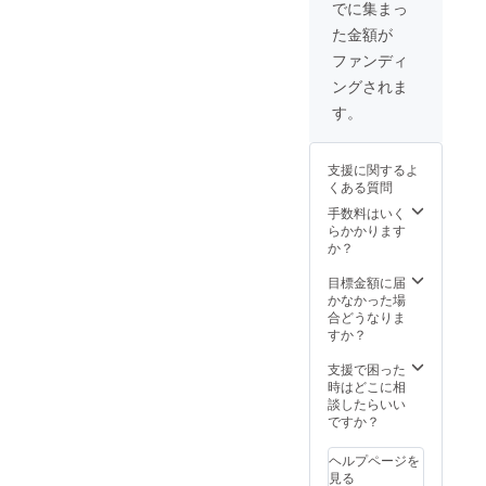
×2 ・
でに集まっ
パッ
た金額が
ケージ
×2 ※本
ファンディ
製品に
ングされま
はハー
ドディ
す。
スクが
付属さ
れてい
支援に関するよ
ませ
くある質問
ん。ご
自身で
手数料はいく
別途ご
らかかります
用意く
か？
ださ
い。
目標金額に届
かなかった場
合どうなりま
すか？
支援で困った
時はどこに相
談したらいい
ですか？
ヘルプページを
見る