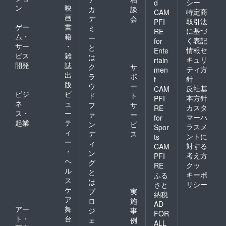
シー
d
ン
映
カ
談
特定商
CAM
画
デ
会
取引法
PFI
ゲー
書
ミ
に基づ
RE
ム・
籍
ー
く表記
for
サー
・
と
情報セ
Ente
ビス
雑
は
キュリ
rtain
開発
誌
ク
サ
ティ方
men
出
ラ
ポ
針
t
版
ウ
ー
反社基
CAM
ビジ
ビ
ド
ト
本方針
PFI
ネ
ュ
フ
サ
カスタ
RE
ス・
ー
ァ
ー
マーハ
for
起業
テ
ン
ビ
ラスメ
Spor
ィ
デ
ス
ントに
ts
ー
ィ
対する
CAM
・
ン
考え方
PFI
ヘ
グ
クッ
RE
ル
と
キーポ
ふる
ス
は
リシー
さと
ケ
プ
実
納税
ア
ロ
施
AD
アー
舞
ジ
事
FOR
ト・
台
ェ
例
ALL