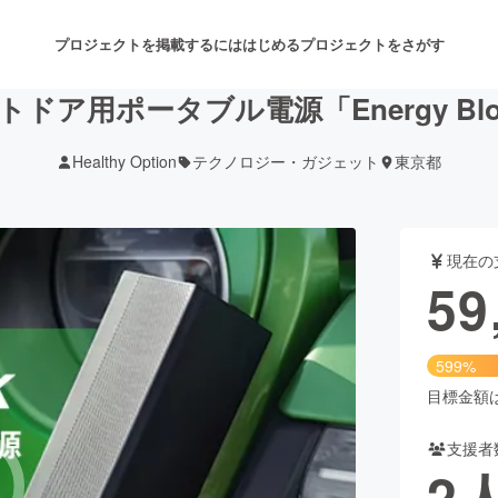
プロジェクトを掲載するには
はじめる
プロジェクトをさがす
トドア用ポータブル電源「Energy Blo
Healthy Option
テクノロジー・ガジェット
東京都
注目のリターン
注目の新着プロジェクト
募集終了が近いプロジェクト
も
現在の
音楽
舞台・パフォーマンス
59
ゲーム・サービス開発
フード・飲食店
599%
書籍・雑誌出版
アニメ・漫画
目標金額は1
支援者
チャレンジ
ビューティー・ヘルスケ
2