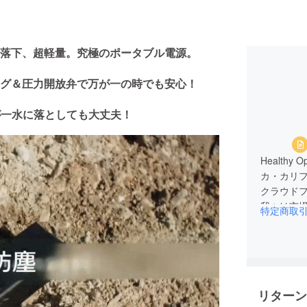
落下、超軽量。究極のポータブル電源。
グ＆圧力開放弁で万が一の時でも安心！
が一水に落としても大丈夫！
Health
カ・カリ
クラウド
我々は市
特定商取
高品質で
しており
新的な商
サービス
リターン