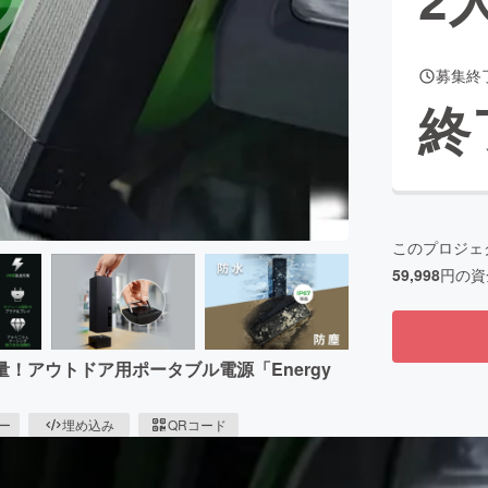
募集終
CAMPFIRE for Social Good
CAMPFIRE Creation
終
CAMPFIREふるさと納税
machi-ya
コミュニティ
このプロジェ
59,998
円の資
量！アウトドア用ポータブル電源「Energy
ピー
埋め込み
QRコード