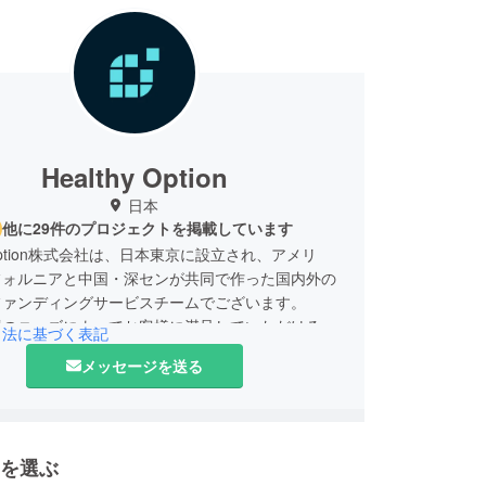
Healthy Option
日本
他に29件のプロジェクトを掲載しています
y Option株式会社は、日本東京に設立され、アメリ
フォルニアと中国・深センが共同で作った国内外の
ファンディングサービスチームでございます。
場のニーズによってお客様に満足していただける、
引法に基づく表記
安全、安心な商品やサービスを提供することをめざ
メッセージを送る
ます。スマートハードウェア、3Cデジタルなどの革
品に注力して、国内外のクラウドファンディング
をワンストップで提供しております。
を選ぶ