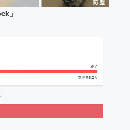
ck」
終了
支援者数
2
人
た