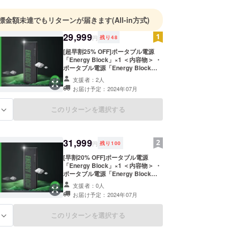
標金額未達でもリターンが届きます
(All-in方式)
29,999
円
残り
48
[超早割25% OFF]ポータブル電源
「Energy Block」×1 ＜内容物＞ ・
ポータブル電源「Energy Block」
本体×1 ・ACアダプター×1 ・DC出
支援者：2人
力マウント×1 ※送料込の価格となり
お届け予定：2024年07月
ます。 ※一般販売予定価格39,999
円。
このリターンを選択する
る
31,999
円
残り
100
[早割20% OFF]ポータブル電源
「Energy Block」×1 ＜内容物＞ ・
ポータブル電源「Energy Block」
本体×1 ・ACアダプター×1 ・DC出
支援者：0人
力マウント×1 ※送料込の価格となり
お届け予定：2024年07月
ます。 ※一般販売予定価格39,999
円。
このリターンを選択する
る