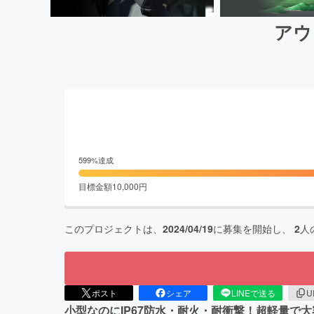
アウ
599
%達成
目標金額
10,000
円
このプロジェクトは、
2024/04/19
に募集を開始し、
2
人
ポスト
シェア
LINEで送る
U
小型なのにIP67防水・耐火・耐衝撃！超軽量で大容