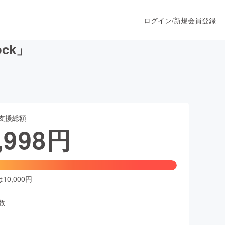
ログイン
/
新規会員登録
ck」
うすぐ公開されます
支援総額
プロダクト
,998
円
ファッション
スポーツ
0,000円
数
ア
ソーシャルグッド
人