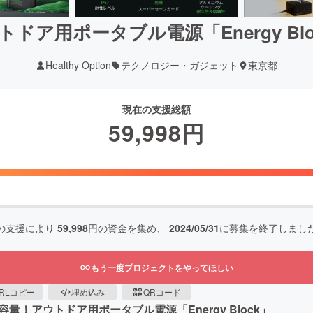
トドア用ポータブル電源「Energy Blo
Healthy Option
テクノロジー・ガジェット
東京都
現在の支援総額
59,998
円
の支援により
59,998
円の資金を集め、
2024/05/31
に募集を終了しまし
もう一度プロジェクトをやってほしい
RLコピー
埋め込み
QRコード
量！アウトドア用ポータブル電源「Energy Block」