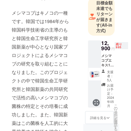
目標金額
未達でも
メシマコブはキノコの一種
リターン
が届きま
です。韓国では1984年から
す
(All-in
韓国科学技術省の主導のも
方式)
と韓国生命工学研究所と韓
12,
残り
国新薬が中心となり国家プ
900
995
円
ロジェクトによるメシマコ
メシマ
コブエ
ブの研究を取り組むことに
キス1箱
原材
なりました。このプロジェ
支援
料・メ
者：
シマコ
クトの中で韓国生命工学研
5人
ブ（メ
お届
究所と韓国新薬の共同研究
シマコ
け予
ブ菌糸
定：
で活性の高いメシマコブの
体エキ
2024
年05
ス）、
菌株の特定とその培養に成
こ
月
乳糖、
の
リ
デキス
タ
功しました。また、韓国新
ー
トリン
ン
詳細を見る
を
お召し
選
薬はこの菌株を人工的に大
択
上がり
す
る
方： 水