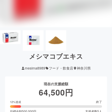
メシマコブエキス
mesima8989
フード・飲食店
神奈川県
現在の支援総額
64,500
円
終了
12
%達成
目標金額
500,000
円
支援者数
5
人