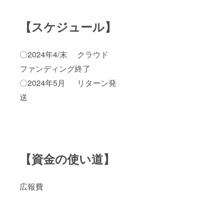
お届け
のリ
【スケジュール】
ターン
に貼付
された
ラベル
〇2024年4/末 クラウド
や注意
書きを
ファンディング終了
ご確認
くださ
〇2024年5月 リターン発
い。」
送
【資金の使い道】
広報費