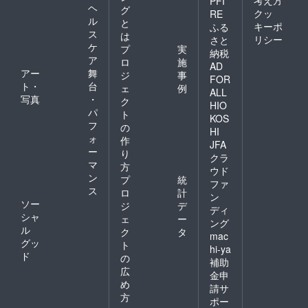
考え方
PFI
ヘ
グ
クッ
RE
ル
と
キーポ
ふる
ス
は
リシー
さと
ケ
プ
実
納税
ア
ロ
施
AD
アー
舞
ジ
事
FOR
ト・
台
ェ
例
ALL
写真
・
ク
HIO
パ
ト
KOS
フ
の
HI
ォ
作
JFA
ー
り
クラ
マ
方
ウド
ン
プ
統
ファ
ス
ロ
計
ン
ソー
ジ
デ
ディ
シャ
ェ
ー
ング
ル
ク
タ
mac
グッ
ト
hi-ya
ド
の
補助
広
金申
め
請サ
方
ポー