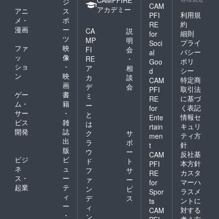
CAMPFIRE
ジ
CAM
アカデミー
アニ
ス
利用規
PFI
メ・
ポ
約
RE
漫画
ー
CA
説
細則
for
ツ
MP
明
プライ
Soci
ファ
映
FI
会
バシー
al
ッ
像
RE
・
ポリ
Goo
ショ
・
ア
相
シー
d
ン
映
カ
談
特定商
CAM
画
デ
会
取引法
PFI
ゲー
書
ミ
に基づ
RE
ム・
籍
ー
く表記
for
サー
・
と
情報セ
Ente
ビス
雑
は
キュリ
rtain
開発
誌
ク
サ
ティ方
men
出
ラ
ポ
針
t
版
ウ
ー
反社基
CAM
ビジ
ビ
ド
ト
本方針
PFI
ネ
ュ
フ
サ
カスタ
RE
ス・
ー
ァ
ー
マーハ
for
起業
テ
ン
ビ
ラスメ
Spor
ィ
デ
ス
ントに
ts
ー
ィ
対する
CAM
・
ン