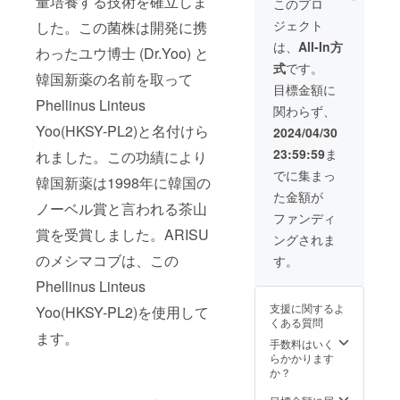
量培養する技術を確立しま
このプロ
やお茶
ジェクト
した。この菌株は開発に携
などに
溶かし
は、
All-In方
わったユウ博士 (Dr.Yoo) と
てご飲
式
です。
用いた
韓国新薬の名前を取って
だけま
目標金額に
す。食
Phellinus Linteus
関わらず、
べ物に
振りか
Yoo(HKSY-PL2)と名付けら
2024/04/30
けてお
23:59:59
ま
れました。この功績により
召し上
がり頂
でに集まっ
韓国新薬は1998年に韓国の
くこと
た金額が
も出来
ノーベル賞と言われる茶山
ます。
ファンディ
1日1g～
賞を受賞しました。ARISU
ングされま
3gを目
安に、
のメシマコブは、この
す。
水また
Phellinus Linteus
はぬる
ま湯な
支援に関するよ
Yoo(HKSY-PL2)を使用して
どでお
くある質問
百し上
ます。
がり下
手数料はいく
さい。
らかかります
賞味期
か？
限：
2027.1.