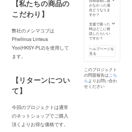
目標金額に届
【私たちの商品の
9 内容
かなかった場
量：33g
合どうなりま
こだわり】
(1g ×30
すか？
包）
原
支援で困った
産国：
時はどこに相
弊社のメシマコブは
韓国 サ
談したらいい
イズ：
ですか？
Phellinus Linteus
50
×140×
Yoo(HKSY-PL2)を使用して
ヘルプページを
85mm
見る
ます。
（外
箱） 注
意：
このプロジェクト
「原材
の問題報告は
こち
料及び
【リターンについ
添加物
ら
よりお問い合わ
等の食
せください
て】
品表示
はお届
け商品
のラベ
今回のプロジェクトは通常
ルに表
記され
のネットショップでご購入
ます。
商品開
頂くよりお得な価格です。
封前に
は必ず