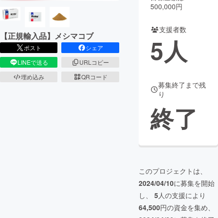
500,000円
まちづくり・地域活性化
支援者数
【正規輸入品】メシマコブ
5
人
ポスト
シェア
CAMPFIRE for Social Good
CAMPFIRE Creation
LINEで送る
URLコピー
CAMPFIREふるさと納税
machi-ya
コミュニティ
埋め込み
QRコード
募集終了まで残
り
終了
このプロジェクトは、
2024/04/10
に募集を開始
し、
5
人の支援により
64,500
円の資金を集め、