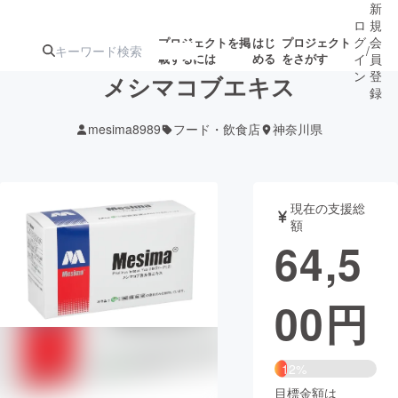
新
ロ
規
グ
会
プロジェクトを掲
はじ
プロジェクト
/
載するには
める
をさがす
イ
員
ン
登
メシマコブエキス
録
mesima8989
フード・飲食店
神奈川県
人気のプロ
注目のリ
注目の新着プロ
募集終了が近いプ
もうすぐ公開
ジェクト
ターン
ジェクト
ロジェクト
されます
現在の支援総
額
アート・写真
音楽
64,5
テクノロジー・ガジェット
ゲーム・サ
00
円
映像・映画
書籍・雑誌
12%
ビジネス・起業
チャレンジ
目標金額は