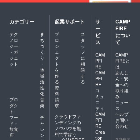
カテゴリー
起案サポート
サ
CAMP
ー
FIRE
テク
ま
プ
ス
ビ
につい
ノロ
ち
ロ
タ
ス
て
ジー
づ
ジ
ッ
・ガ
く
ェ
フ
CAM
CAMP
ジェ
り
ク
に
PFI
FIREと
ット
・
ト
相
RE
は
地
を
談
CAM
あんし
域
作
す
PFI
ん・安
活
る
る
RE
全への
性
資
コ
取り組
化
料
ミュ
み
プロ
音
請
ニ
ニュー
ダク
楽
求
ティ
ス
ト
CAM
ヘルプ
クラウドファ
フー
チ
PFI
お問い
ンディングの
ド・
ャ
RE
合わせ
ノウハウを無
飲食
レ
Crea
料で学ぼう
店
ン
tion
各種規定