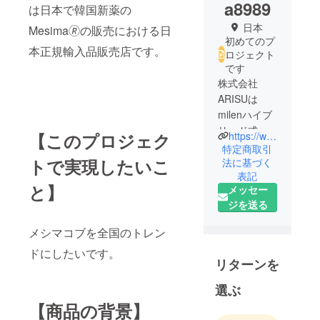
a8989
は日本で韓国新薬の
日本
Mesima🄬の販売における日
初めてのプ
本正規輸入品販売店です。
ロジェクト
です
株式会社
ARISUは
milenハイブ
リッド式家
https://www.arisu.biz
【このプロジェク
庭用生ごみ
特定商取引
トで実現したいこ
処理機を正
法に基づく
表記
規輸入して
と】
メッセー
おります。
ジを送る
メシマコブを全国のトレン
ドにしたいです。
リターンを
選ぶ
【商品の背景】