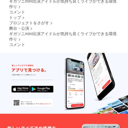
掲載は
ギガソニmini出演アイドルが気持ち良くライブができる環境
了承く
できま
ださ
作り
>
せんの
い。 ※
コメント
でご了
画像は
トップ
>
承くだ
イメー
プロジェクトをさがす
>
さい。
ジです
舞台・公演
>
※最低2
回以上
ギガソニmini出演アイドルが気持ち良くライブができる環境
保証
作り
>
(OPEN~
コメント
START
、転換)
※こちら
のリ
ターン
は制作
の関係
上4/12
までと
なりま
す。
4/12以
降に購
入いた
だいた
場合反
映不可
となっ