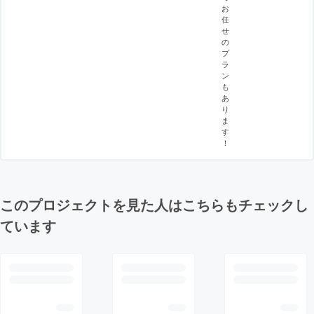
お
任
せ
の
プ
ラ
ン
も
あ
り
ま
す
！
このプロジェクトを見た人はこちらもチェックし
ています