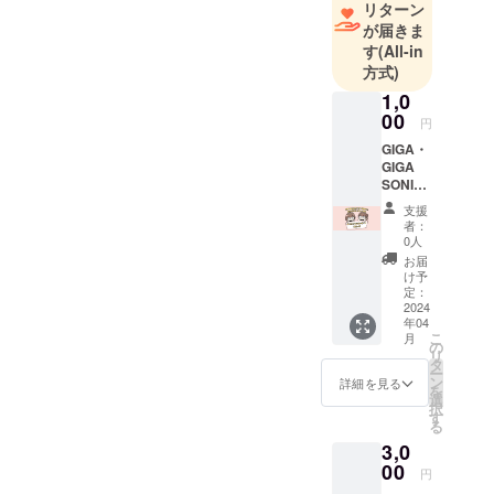
リターン
が届きま
す
(All-in
方式)
1,0
00
円
GIGA・
GIGA
SONIC
実行委
支援
員会一
者：
同から
0人
のお礼
お届
メッ
け予
セージ
定：
実行委
2024
年04
員会一
こ
月
同全力
の
リ
で感謝
タ
ー
申し上
ン
詳細を見る
を
げま
選
択
す！！
す
る
GIGA・
3,0
GIGA
SONIC
00
円
実行委