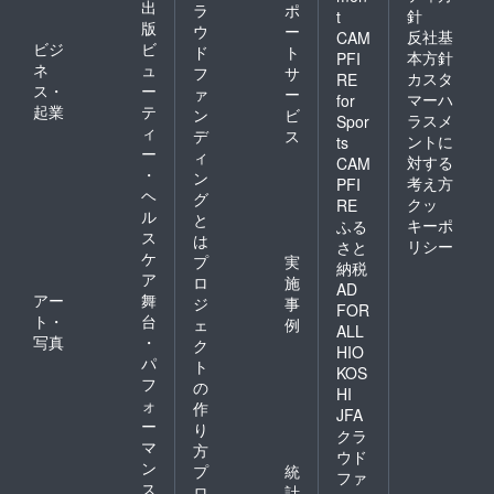
出
ラ
ポ
針
t
版
ウ
ー
反社基
CAM
ビジ
ビ
ド
ト
本方針
PFI
ネ
ュ
フ
サ
カスタ
RE
ス・
ー
ァ
ー
マーハ
for
起業
テ
ン
ビ
ラスメ
Spor
ィ
デ
ス
ントに
ts
ー
ィ
対する
CAM
・
ン
考え方
PFI
ヘ
グ
クッ
RE
ル
と
キーポ
ふる
ス
は
リシー
さと
ケ
プ
実
納税
ア
ロ
施
AD
アー
舞
ジ
事
FOR
ト・
台
ェ
例
ALL
写真
・
ク
HIO
パ
ト
KOS
フ
の
HI
ォ
作
JFA
ー
り
クラ
マ
方
ウド
ン
プ
統
ファ
ス
ロ
計