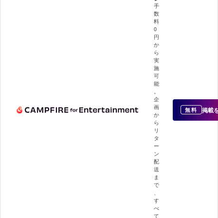
手
数
料
0
円
か
ら
実
施
可
能
。
企
画
掲載
無料
か
ら
リ
タ
ー
ン
配
送
ま
で
、
す
べ
て