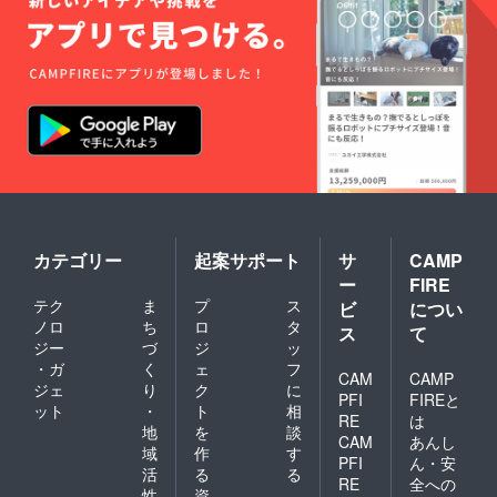
ており
ます。
カテゴリー
起案サポート
サ
CAMP
ー
FIRE
テク
ま
プ
ス
ビ
につい
ノロ
ち
ロ
タ
ス
て
ジー
づ
ジ
ッ
・ガ
く
ェ
フ
CAM
CAMP
ジェ
り
ク
に
PFI
FIREと
ット
・
ト
相
RE
は
地
を
談
CAM
あんし
域
作
す
PFI
ん・安
活
る
る
RE
全への
性
資