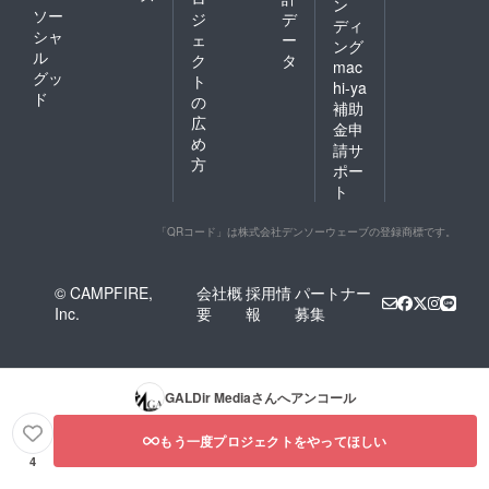
ン
ソー
ジ
デ
ディ
シャ
ェ
ー
ング
ル
ク
タ
mac
グッ
ト
hi-ya
ド
の
補助
広
金申
め
請サ
方
ポー
ト
「QRコード」は株式会社デンソーウェーブの登録商標です。
© CAMPFIRE,
会社概
採用情
パートナー
Inc.
要
報
募集
GALDir Media
さんへアンコール
もう一度プロジェクトをやってほしい
4