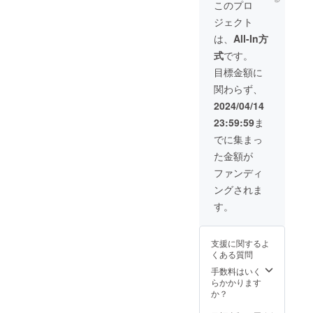
します!
文】○○
能）
このプロ
バック
ちゃん
支援
ジェクト
ヤード
のパ
時、必
のケー
フォー
ず備考
は、
All-In方
タリン
マンス
欄に下
式
です。
グに名
楽しみ
記ご記
前が載
にして
入くだ
目標金額に
るのは
ます!
いさ
関わらず、
激レ
（60文
い。
ア！！
字以
①推し
2024/04/14
後日、
内）
グルー
23:59:59
ま
ケータ
By
プ名(1
リング
○○ ③
組) ②
でに集まっ
コー
を反映
掲載を
た金額が
ナーの
（無記
希望さ
写真を
名可
れる
ファンディ
公式Xで
能） 支
メッ
ングされま
投稿さ
援時、
セージ
せて頂
必ず備
(200文
す。
きま
考欄に
字以
す。 支
下記ご
内) ③
援時、
記入く
お名前
支援に関するよ
必ず備
だいさ
（ニッ
くある質問
考欄に
い。 ①
クネー
下記ご
推しグ
手数料はいく
ム可）8
記入く
ループ
らかかります
文字ま
だいさ
名(1組)
か？
で ※特
い。 ①
②掲載
殊文字