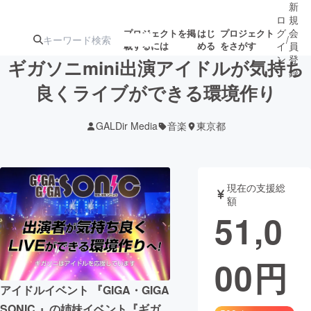
新
ロ
規
グ
会
プロジェクトを掲
はじ
プロジェクト
/
載するには
める
をさがす
イ
員
ン
登
ギガソニmini出演アイドルが気持ち
録
良くライブができる環境作り
人気のプロ
注目のリ
注目の新着プロ
募集終了が近いプ
もうすぐ公開
GALDir Media
音楽
東京都
ジェクト
ターン
ジェクト
ロジェクト
されます
アート・写真
音楽
現在の支援総
額
51,0
テクノロジー・ガジェット
ゲーム・サ
00
円
映像・映画
書籍・雑誌
アイドルイベント 『GIGA・GIGA
ビジネス・起業
チャレンジ
SONIC 』の姉妹イベント『ギガ