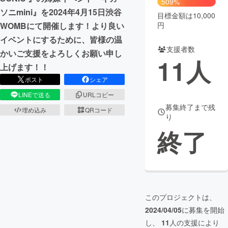
509%
ソニmini』を2024年4月15日渋谷
目標金額は10,000
まちづくり・地域活性化
円
WOMBにて開催します！より良い
イベントにするために、皆様の温
支援者数
CAMPFIRE for Social Good
CAMPFIRE Creation
かいご支援をよろしくお願い申し
11
人
CAMPFIREふるさと納税
machi-ya
コミュニティ
上げます！！
ポスト
シェア
LINEで送る
URLコピー
募集終了まで残
埋め込み
QRコード
り
終了
このプロジェクトは、
2024/04/05
に募集を開始
し、
11
人の支援により