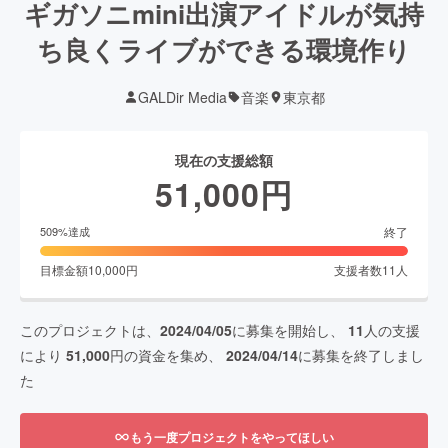
ギガソニmini出演アイドルが気持
ち良くライブができる環境作り
GALDir Media
音楽
東京都
現在の支援総額
51,000
円
終了
509
%達成
目標金額
10,000
円
支援者数
11
人
このプロジェクトは、
2024/04/05
に募集を開始し、
11
人の支援
により
51,000
円の資金を集め、
2024/04/14
に募集を終了しまし
た
もう一度プロジェクトをやってほしい