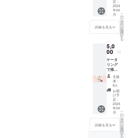
推しグ
しま
定：
ループ
2024
す！
年04
への
例：
こ
月
メッ
【表
の
リ
セージ
題】○○
タ
ー
が掲
グルー
ン
詳細を見る
を
載！ 貴
プへ(①
選
択
方の推
を反映
す
る
しが
しま
5,0
メッ
す）
セージ
00
円
を見つ
【本
ケータ
けたら
文】○○
リング
特典会
ちゃん
で推し
で話が
のパ
を喜ば
盛り上
フォー
支援
せよう!!
がるか
マンス
者：
ケータ
も!?
楽しみ
8人
リング
例：
にして
お届
コー
【表
ます!
け予
ナーに
題】○○
定：
（200文
て、感
2024
グルー
字以
年04
謝の気
プへ(①
内）
こ
月
持ちを
を反映
の
By
リ
込めて
しま
タ
○○ ③
ー
あなた
す）
ン
を反映
詳細を見る
を
の名前
選
（無記
択
を掲載
【本
す
名可
る