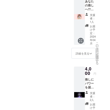
あなた
員会一
の推し
同から
へ!?控
のお礼
室に手
メッ
支援
紙届け
セージ
者：
ます！
実行委
1人
実行委
員会一
お届
員会一
同全力
け予
同から
で感謝
定：
の感謝
2024
申し上
年04
メール
げま
こ
月
とあな
す！！
の
リ
たの推
タ
ー
しのグ
ン
詳細を見る
を
ループ
選
択
の控室
す
る
にあな
4,0
たの
メッ
00
円
セージ
推しに
を運営
パワー
が責任
を届け
を持っ
よう！
てプリ
支援
会場ス
ントア
者：
クリー
ウトし
2人
ンにあ
て直接
お届
なたの
お届け
け予