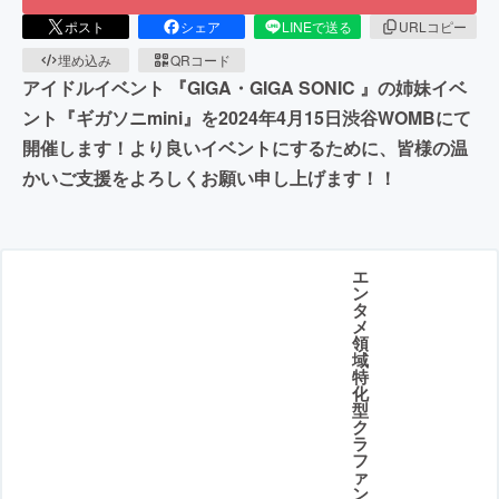
ポスト
シェア
LINEで送る
URLコピー
埋め込み
QRコード
アイドルイベント 『GIGA・GIGA SONIC 』の姉妹イベ
ント『ギガソニmini』を2024年4月15日渋谷WOMBにて
開催します！より良いイベントにするために、皆様の温
かいご支援をよろしくお願い申し上げます！！
エ
ン
タ
メ
領
域
特
化
型
ク
ラ
フ
ァ
ン