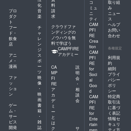
コ
取り組
化
料
ミュ
み
プロ
音
請
ニ
ニュー
ダク
楽
求
ティ
ス
ト
CAM
ヘルプ
クラウドファ
フー
チ
PFI
お問い
ンディングの
ド・
ャ
RE
合わせ
ノウハウを無
飲食
レ
Crea
料で学ぼう
店
ン
tion
各種規定
CAMPFIRE
ジ
CAM
アカデミー
アニ
ス
利用規
PFI
メ・
ポ
約
RE
漫画
ー
CA
説
細則
for
ツ
MP
明
プライ
Soci
ファ
映
FI
会
バシー
al
ッ
像
RE
・
ポリ
Goo
ショ
・
ア
相
シー
d
ン
映
カ
談
特定商
CAM
画
デ
会
取引法
PFI
ゲー
書
ミ
に基づ
RE
ム・
籍
ー
く表記
for
サー
・
と
情報セ
Ente
ビス
雑
は
キュリ
rtain
開発
誌
ク
サ
ティ方
men