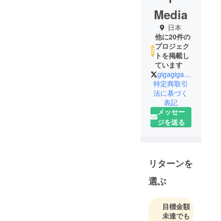
Media
日本
他に20件の
プロジェク
トを掲載し
ています
gigagiga_sonic
特定商取引
法に基づく
表記
メッセー
ジを送る
リターンを
選ぶ
目標金額
未達でも