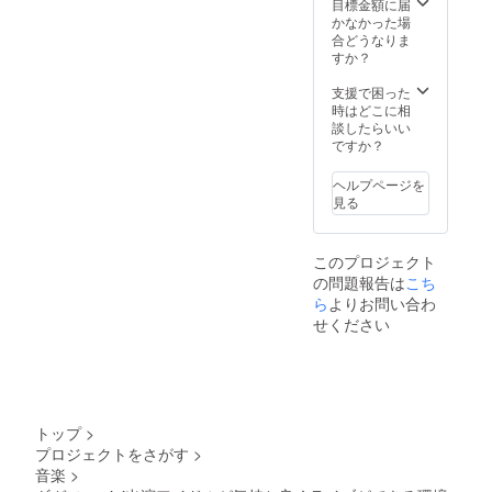
推しグ
を希望
目標金額に届
は使用
ループ
される
かなかった場
できま
名(1組)
メッ
合どうなりま
せん。
②お名
セージ
すか？
※無記名
前
(60文字
も可能
（ニッ
以内) ③
支援で困った
です。
クネー
お名前
時はどこに相
※誹謗中
ム可）8
（ニッ
談したらいい
傷等、
文字ま
クネー
ですか？
実行委
で ※特
ム可）8
員会で
殊文字
文字ま
お届け
ヘルプページを
は使用
で ※特
できな
見る
できま
殊文字
いと判
せん。
は使用
断した
※無記名
できま
場合、
このプロジェクト
も可能
せん。
推しグ
の問題報告は
こち
です。
※無記名
ループ
※実行委
ら
よりお問い合わ
も可能
へメッ
員会で
です。
セージ
せください
掲載で
※誹謗中
は届き
きない
傷等は
ません
と判断
スク
のでご
した場
リーン
了承く
合、
への掲
ださ
ケータ
載は不
い。
トップ
>
リング
可とな
プロジェクトをさがす
>
コー
ります
音楽
>
ナーへ
のでご