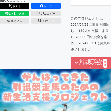
ポスト
シェア
LINEで送る
URLコピー
このプロジェクトは、
埋め込み
QRコード
2024/04/25
に募集を開始
し、
189
人の支援により
1,373,000
円の資金を集
め、
2024/05/31
に募集を
終了しました
もう一度プロジェ
2
クトをやってほし
2
い