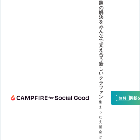
題
の
解
決
を
み
ん
な
で
支
え
合
う
新
し
い
ク
ラ
フ
ァ
ン
掲載
無料
集
ま
っ
た
支
援
金
は