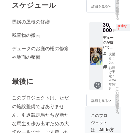
タ
スケジュール
ー
ン
詳細を見る
を
選
択
す
る
馬房の屋根の修繕
30,
在庫な
000
し
円
残置物の撤去
デュー
クが履
いてい
デュークのお庭の柵の修繕
た蹄鉄
支援
や地面の整備
のオブ
者：
ジェを
5人
お送り
お届
しま
け予
す。 ※
定：
最後に
蹄鉄の
2024
年07
オブ
こ
月
ジェは
の
リ
仕様が
タ
このプロジェクトは、ただ
ー
変わる
ン
詳細を見る
を
場合が
選
の施設整備ではありませ
択
ござい
す
る
ます。
ん。引退競走馬たちが新た
このプロ
ジェクト
な馬生を歩み出すための大
は、
All-In方
切な一歩です。ご支援いた