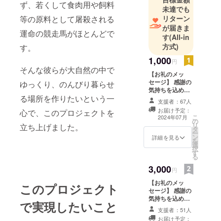
ず、若くして食肉用や飼料
未達でも
等の原料として屠殺される
リターン
が届きま
運命の競走馬がほとんどで
す
(All-in
方式)
す。
1,000
円
そんな彼らが大自然の中で
【お礼のメッ
セージ】 感謝の
ゆっくり、のんびり暮らせ
気持ちを込め
る場所を作りたいという一
て、お礼のメッ
支援者：67人
セージをお送り
お届け予定：
心で、このプロジェクトを
します。
こ
2024年07月
の
リ
立ち上げました。
タ
ー
ン
詳細を見る
を
選
択
す
る
3,000
円
【お礼のメッ
このプロジェクト
セージ】 感謝の
気持ちを込め
で実現したいこと
て、お礼のメッ
支援者：51人
セージをお送り
お届け予定：