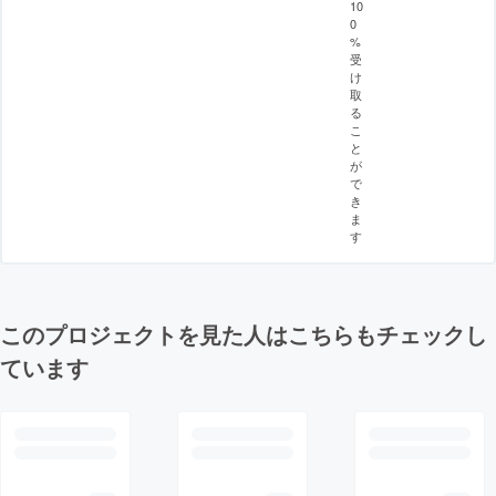
10
0
%
受
け
取
る
こ
と
が
で
き
ま
す
このプロジェクトを見た人はこちらもチェックし
ています