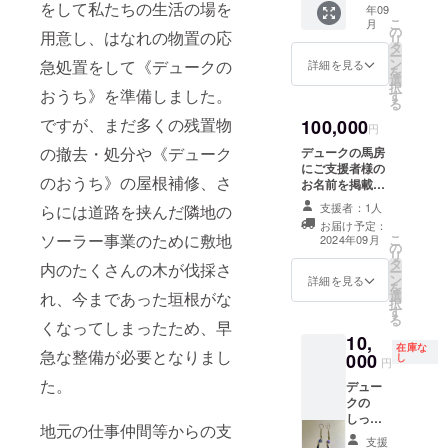
をして私たちの生活の場を
年09
厚飼料
こ
月
をあげ
の
用意し、はなれの物置の応
リ
る様子
タ
ー
や調馬
ン
急処置をして《デュークの
詳細を見る
を
索運動
選
択
を見学
おうち》を準備しました。
す
る
した
ですが、まだ多くの残置物
100,000
り、ブ
円
ラッシ
の撤去・処分や《デューク
デュークの馬房
ング･蹄
にご支援者様の
の裏掘
のおうち》の屋根補修、さ
お名前を掲載さ
りなど
せていただきま
を体験
支援者：1人
らには道路を挟んだ隣地の
す。乗馬体験付
してい
お届け予定：
き。 掲載期間：
ただき
ソーラー事業のために敷地
こ
2024年09月
の
馬房が存続する
ます
リ
タ
限り掲載 掲載方
内のたくさんの木が伐採さ
※10月〜
ー
ン
法：文字のみ ✱
詳細を見る
11月・
を
選
れ、今まであった垣根がな
支援時、必ず備
３月〜
択
す
考欄に掲載を希
６月く
る
くなってしまったため、早
望されるお名前
らいで
10,
をご記入くださ
随時 ※
在庫な
急な整備が必要となりまし
000
し
い。 乗馬体験の
円
デュー
有効期限：
クが元
た。
デュー
デュークが元気
気な限
クの
なうちは有効 ✱
り有効
しっぽ
乗馬体験は小学
地元の仕事仲間等からの支
(１支援
のお守
生以上。体重制
支援
につき