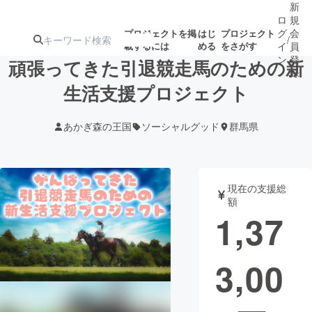
新
ロ
規
グ
会
プロジェクトを掲
はじ
プロジェクト
/
載するには
める
をさがす
イ
員
ン
登
頑張ってきた引退競走馬のための新
録
生活支援プロジェクト
人気のプロ
注目のリ
注目の新着プロ
募集終了が近いプ
もうすぐ公開
あかぎ森の王国
ソーシャルグッド
群馬県
ジェクト
ターン
ジェクト
ロジェクト
されます
アート・写真
音楽
現在の支援総
額
1,37
テクノロジー・ガジェット
ゲーム・サ
3,00
映像・映画
書籍・雑誌
ビジネス・起業
チャレンジ