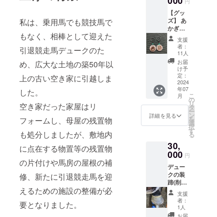
000
円
【グッ
ズ】 あ
私は、乗用馬でも競技馬で
かぎ森
もなく、相棒として迎えた
の王国
支援
をデザ
者：
引退競走馬デュークのた
インし
11人
たキー
お届
め、広大な土地の築50年以
ホル
け予
ダーを
定：
上の古い空き家に引越しま
提供し
2024
年07
ます。
した。
こ
月
（商品
の
リ
空き家だった家屋はリ
の説
タ
ー
明） ・
ン
詳細を見る
を
フォームし、母屋の残置物
数量：1
選
択
点 ・サ
す
も処分しましたが、敷地内
る
イズ：
30,
約5cm
に点在する物置等の残置物
000
円
の片付けや馬房の屋根の補
デュー
クの装
修、新たに引退競走馬を迎
蹄(削蹄)
えるための施設の整備が必
見学会
支援
デュー
者：
要となりました。
クは冬
1人
期は裸
お届