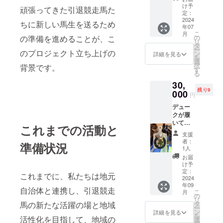
足のた
け予
頑張ってきた引退競走馬た
め ３〜
定：
11
2024
ちに新しい馬生を送るため
年07
月……
こ
月
装蹄(蹄
の準備を進めることが、こ
の
リ
鉄を付
タ
ー
のプロジェクト立ち上げの
け替え
ン
詳細を見る
を
ること)
選
択
背景です。
12〜２
す
る
月……
30,
削蹄(爪
残り9
の形を
000
円
整える
デュー
こと) と
クが履
なりま
いてい
す。 ６
これまでの活動と
た蹄鉄
週間に
支援
のオブ
１回の
者：
準備状況
ジェを
ペース
1人
お送り
で装蹄
お届
しま
師さん
け予
す。 ※
が来て
定：
これまでに、私たちは地元
蹄鉄の
2024
下さる
年09
オブ
のです
自治体と連携し、引退競走
こ
月
ジェは
が、日
の
リ
仕様が
程が確
馬の新たな活躍の場と地域
タ
ー
変わる
定する
ン
詳細を見る
を
活性化を目指して、地域の
場合が
のは数
選