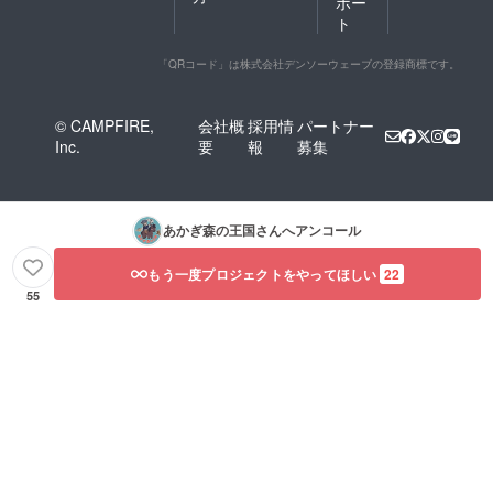
ポー
ト
「QRコード」は株式会社デンソーウェーブの登録商標です。
© CAMPFIRE,
会社概
採用情
パートナー
Inc.
要
報
募集
あかぎ森の王国
さんへアンコール
もう一度プロジェクトをやってほしい
22
55