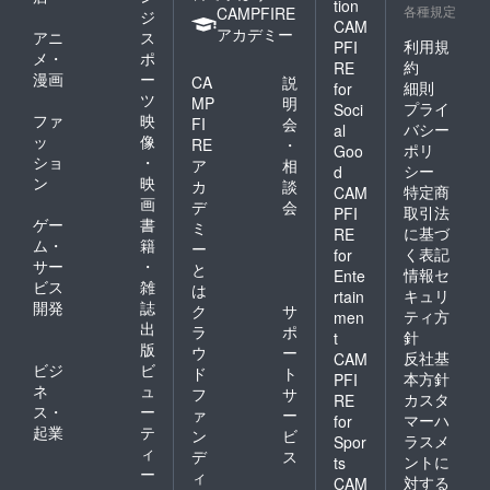
tion
各種規定
CAMPFIRE
ジ
CAM
アカデミー
アニ
ス
利用規
PFI
メ・
ポ
約
RE
漫画
ー
CA
説
細則
for
ツ
MP
明
プライ
Soci
ファ
映
FI
会
バシー
al
ッ
像
RE
・
ポリ
Goo
ショ
・
ア
相
シー
d
ン
映
カ
談
特定商
CAM
画
デ
会
取引法
PFI
ゲー
書
ミ
に基づ
RE
ム・
籍
ー
く表記
for
サー
・
と
情報セ
Ente
ビス
雑
は
キュリ
rtain
開発
誌
ク
サ
ティ方
men
出
ラ
ポ
針
t
版
ウ
ー
反社基
CAM
ビジ
ビ
ド
ト
本方針
PFI
ネ
ュ
フ
サ
カスタ
RE
ス・
ー
ァ
ー
マーハ
for
起業
テ
ン
ビ
ラスメ
Spor
ィ
デ
ス
ントに
ts
ー
ィ
対する
CAM