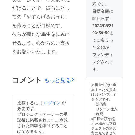
式
です。
だけることで、彼らにとっ
目標金額に
ての「やすらげるおうち」
関わらず、
を作ることが目標です。
2024/05/31
23:59:59
ま
彼らが新たな馬生を歩み出
でに集まっ
せるよう、心からのご支援
た金額が
をお願いいたします。
ファンディ
ングされま
す。
コメント
もっと見る
支援金の使い道
集まった支援金
は以下に使用す
る予定です。
投稿するには
ログイン
が
設備費
必要です。
リターン仕入
プロジェクトオーナーの承
れ費
※目標金額を超
認後に掲載されます。承認
えた場合はプロ
された内容を削除すること
ジェクトの運営
はできません。
費に充てさせて