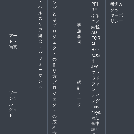
・
ン
考え方
PFI
ヘ
グ
クッ
RE
ル
と
キーポ
ふる
ス
は
リシー
さと
ケ
プ
実
納税
ア
ロ
施
AD
アー
舞
ジ
事
FOR
ト・
台
ェ
例
ALL
写真
・
ク
HIO
パ
ト
KOS
フ
の
HI
ォ
作
JFA
ー
り
クラ
マ
方
ウド
ン
プ
統
ファ
ス
ロ
計
ン
ソー
ジ
デ
ディ
シャ
ェ
ー
ング
ル
ク
タ
mac
グッ
ト
hi-ya
ド
の
補助
広
金申
め
請サ
方