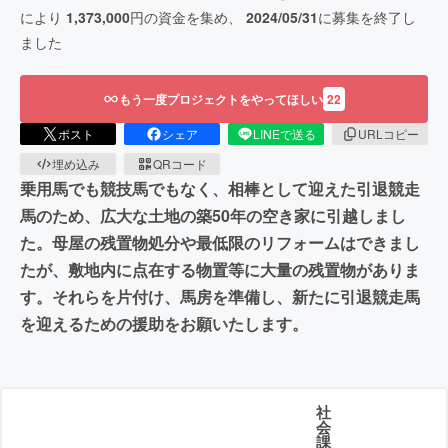
により
1,373,000
円の資金を集め、
2024/05/31
に募集を終了し
ました
もう一度プロジェクトをやってほしい
22
ポスト
シェア
LINEで送る
URLコピー
埋め込み
QRコード
乗用馬でも競技馬でもなく、相棒として迎えた引退競走
馬のため、広大な土地の築50年の空き家に引越しまし
た。母屋の残置物処分や最低限のリフォームはできまし
たが、敷地内に点在する物置等に大量の残置物がありま
す。それらを片付け、馬房を準備し、新たに引退競走馬
を迎えるための援助をお願いたします。
社
会
課