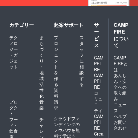
カテゴリー
起案サポート
サ
CAMP
ー
FIRE
テク
ま
プ
ス
ビ
につい
ノロ
ち
ロ
タ
ス
て
ジー
づ
ジ
ッ
・ガ
く
ェ
フ
CAM
CAMP
ジェ
り
ク
に
PFI
FIREと
ット
・
ト
相
RE
は
地
を
談
CAM
あんし
域
作
す
PFI
ん・安
活
る
る
RE
全への
性
資
コ
取り組
化
料
ミュ
み
プロ
音
請
ニ
ニュー
ダク
楽
求
ティ
ス
ト
CAM
ヘルプ
クラウドファ
フー
チ
PFI
お問い
ンディングの
ド・
ャ
RE
合わせ
ノウハウを無
飲食
レ
Crea
料で学ぼう
店
ン