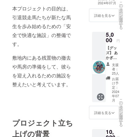
します。
こ
2024年07月
の
本プロジェクトの目的は、
リ
タ
ー
ン
詳細を見る
引退競走馬たちが新たな馬
を
選
択
す
生を歩み始めるための「安
る
5,0
全で快適な施設」の整備で
00
円
す。
【グッ
ズ】 あ
敷地内にある残置物の撤去
かぎ森
の王国
支援
や馬房の準備をして、彼ら
をデザ
者：
インし
25人
を迎え入れるための施設を
たス
お届
テッ
け予
整えたいと考えています。
カーを
定：
提供し
2024
年07
ます。
こ
月
・数
の
リ
量：1点
タ
ー
・サイ
ン
詳細を見る
を
ズ：約
選
択
プロジェクト立ち
10cm
す
る
10,
上げの背景