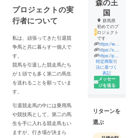
森の王
プロジェクトの実
国
行者について
群馬県
初めてのプ
ロジェクト
私は、頑張ってきた引退競
です
https://www.instagram.com/mana_bagus?igsh=ZmswNnJjbHZrcnE4&utm_source=qr
争馬と共に暮らす一個人で
https://x.com/manasurf0315?t=vxIXRqF30LL_1F1NXZ7yjw&s=06
す。
https://profu.link/u/flapwings703
特定商取引
競馬を引退した競走馬たち
法に基づく
表記
が１頭でも多く第二の馬生
メッセー
を送れることを願っていま
ジを送る
す。
引退競走馬の中には乗用馬
リターンを
や競技馬として、第二の馬
選ぶ
生を手に入れる競走馬もい
ますが、行き場が決まら
目標金額