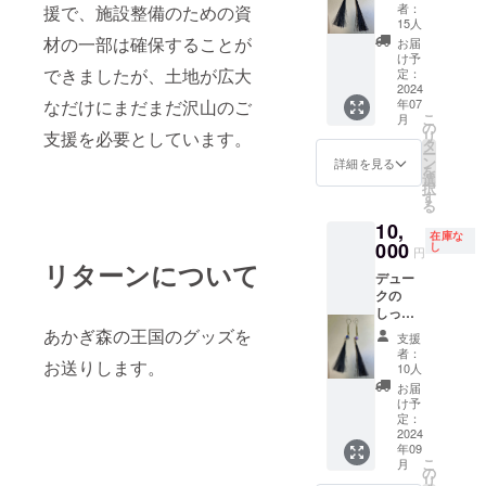
りキー
限は80kg以下。
者：
援で、施設整備のための資
１回)
ホル
15人
ダーを
材の一部は確保することが
お届
お送り
け予
致しま
できましたが、土地が広大
定：
す。
2024
なだけにまだまだ沢山のご
年07
こ
月
の
支援を必要としています。
リ
タ
ー
ン
詳細を見る
を
選
択
す
る
10,
在庫な
000
し
円
リターンについて
デュー
クの
しっぽ
のお守
あかぎ森の王国のグッズを
支援
りキー
者：
お送りします。
ホル
10人
ダーを
お届
お送り
け予
致しま
定：
す
2024
年09
こ
月
の
リ