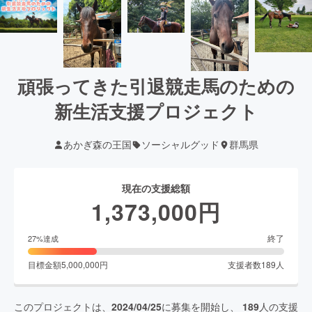
頑張ってきた引退競走馬のための
新生活支援プロジェクト
あかぎ森の王国
ソーシャルグッド
群馬県
現在の支援総額
1,373,000
円
終了
27
%達成
目標金額
5,000,000
円
支援者数
189
人
このプロジェクトは、
2024/04/25
に募集を開始し、
189
人の支援