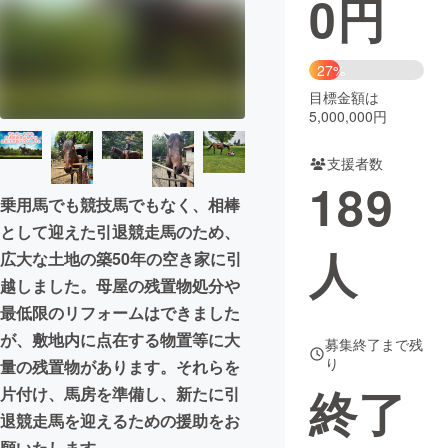
0
円
まちづくり・地域活性化
27%
目標金額は
CAMPFIRE for Social Good
CAMPFIRE Creation
5,000,000円
CAMPFIREふるさと納税
machi-ya
コミュニティ
支援者数
189
乗用馬でも競技馬でもなく、相棒
として迎えた引退競走馬のため、
人
広大な土地の築50年の空き家に引
越しました。母屋の残置物処分や
最低限のリフォームはできました
が、敷地内に点在する物置等に大
募集終了まで残
り
量の残置物があります。それらを
終了
片付け、馬房を準備し、新たに引
退競走馬を迎えるための援助をお
願いたします。