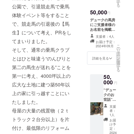
択
ござい
日前な
す
る
公園で、引退競走馬で乗馬
ます。
ので、
50,000
決まり
円
体験イベント等をすること
次第 随
デュークの馬房
時お知
で、競走馬の引退後の【馬
にご支援者様の
らせす
お名前を掲載さ
る形と
生】について考え、PRをし
せていただきま
なりま
支援者：4人
す。 掲載期間：
てまいりました。
す。 ※
お届け予定：
馬房が存続する
装蹄師
こ
2024年09月
の
限り掲載 掲載方
そして、通常の乗馬クラブ
さんの
リ
タ
法：文字のみ ✱
許可が
ー
とはひと味違う“のんびりと
ン
支援時、必ず備
詳細を見る
得られ
を
選
考欄に掲載を希
る限り
択
第二の馬生が送れる”ことを
す
望されるお名前
有効(１
る
をご記入くださ
支援に
第一に考え、4000坪以上の
50,
い。
つき１
000
円
広大な土地に建つ築50年以
回)
“デュー
上の家に引っ越すことにい
クのお
世話”体
たしました。
験コー
支援
ス 午前
母屋の大量の残置物（２ｔ
者：
11時ご
1人
トラック２台分以上）を片
ろ王国
お届
に来て
け予
付け、最低限のリフォーム
いただ
定：
き、濃
2024