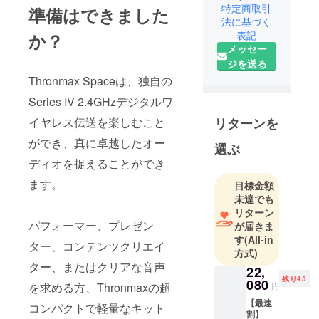
特定商取引
込めて作ら
準備はできました
法に基づく
れた製品
表記
か？
と、想いを
メッセー
受け継いで
ジを送る
使っていた
Thronmax Spaceは、独自の
だけるサ
Series IV 2.4GHzデジタルワ
ポーターの
皆様との架
イヤレス伝送を楽しむこと
リターンを
け橋となる
ができ、真に卓越したオー
選ぶ
よう日々努
ディオを捉えることができ
めておりま
す。
ます。
目標金額
未達でも
リターン
パフォーマー、プレゼン
が届きま
す
(All-in
ター、コンテンツクリエイ
方式)
ター、またはクリアな音声
22,
残り45
080
を求める方、Thronmaxの超
円
【最速
コンパクトで軽量なキット
割】