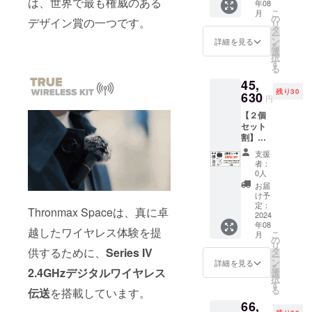
は、世界で最も権威のある
年08
・一般
に対す
こ
月
販売予
るもの
の
デザイン賞の一つです。
リ
定価格
です。
タ
ー
￥36,80
・ボ
ン
詳細を見る
を
0の
ディカ
選
択
35％OF
ラーは
す
る
Fで、
ブラッ
45,
￥23,92
クのみ
残り30
0 消
630
です。
円
費税込
【２個
み、配
セット
送料込
割】
み ・割
Thronm
引率は
支援
ax
一般販
者：
SPACE
売予定
0人
ワイヤ
価格に
お届
レスマ
送料を
け予
イク
含む合
定：
Thronmax Spaceは、真に卓
セット
2024
計金額
年08
x２点
に対す
越したワイヤレス体験を提
こ
月
・一般
るもの
の
リ
販売予
です。
供するために、
Series IV
タ
ー
定価格
・ボ
ン
詳細を見る
を
2.4GHzデジタルワイヤレス
￥73,60
ディカ
選
択
0の
ラーは
す
る
伝送
を搭載しています。
38％OF
ブラッ
66,
Fで、
クのみ