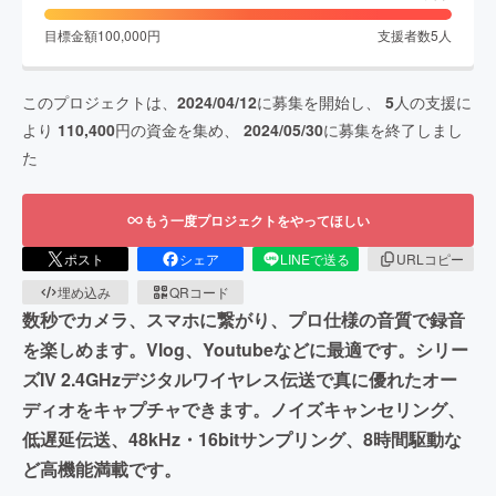
目標金額
100,000
円
支援者数
5
人
このプロジェクトは、
2024/04/12
に募集を開始し、
5
人の支援に
より
110,400
円の資金を集め、
2024/05/30
に募集を終了しまし
た
もう一度プロジェクトをやってほしい
ポスト
シェア
LINEで送る
URLコピー
埋め込み
QRコード
数秒でカメラ、スマホに繋がり、プロ仕様の音質で録音
を楽しめます。Vlog、Youtubeなどに最適です。シリー
ズIV 2.4GHzデジタルワイヤレス伝送で真に優れたオー
ディオをキャプチャできます。ノイズキャンセリング、
低遅延伝送、48kHz・16bitサンプリング、8時間駆動な
ど高機能満載です。