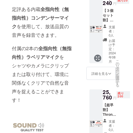
残り20
￥45,63
240
です。
円
0 消
定評ある内蔵
全指向性（無
【３個
費税込
セット
み、配
指向性）コンデンサーマイ
割】
送料込
Thronm
み ・割
ク
を使用して、放送品質の
支援
ax
引率は
者：
音声を録音できます。
SPACE
一般販
0人
ワイヤ
売予定
お届
レスマ
価格に
け予
付属の2本の
全指向性（無指
イク
送料を
定：
セット
2024
含む合
向性）ラベリアマイク
を
年08
x３点
計金額
こ
月
・一般
に対す
の
シャツやカメラにクリップ
リ
販売予
るもの
タ
ー
定価格
です。
ン
または取り付けて、環境に
詳細を見る
を
￥110,4
・ボ
選
択
00の
関係なくクリアで自然な音
ディカ
す
る
40％OF
ラーは
声を捉えることができま
25,
Fで、
ブラッ
残り
￥66,24
760
クのみ
200
円
す！
0 消
です。
【超早
費税込
割】
み、配
Thronm
送料込
ax
み ・割
支援
SPACE
引率は
者：
ワイヤ
一般販
0人