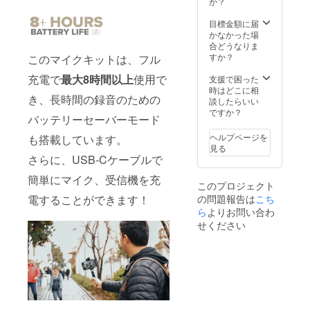
か？
目標金額に届
かなかった場
合どうなりま
すか？
このマイクキットは、フル
充電で
最大8時間以上
使用で
支援で困った
時はどこに相
き、長時間の録音のための
談したらいい
ですか？
バッテリーセーバーモード
ヘルプページを
も搭載しています。
見る
さらに、USB-Cケーブルで
簡単にマイク、受信機を充
このプロジェクト
電することができます！
の問題報告は
こち
ら
よりお問い合わ
せください