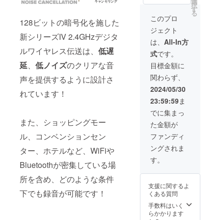
ディカ
選
択
30％OF
ラーは
す
る
Fで、
ブラッ
このプロ
128ビットの暗号化を施した
￥27,60
クのみ
ジェクト
0 消
です。
新シリーズIV 2.4GHzデジタ
費税込
は、
All-In方
み、配
ルワイヤレス伝送は、
低遅
式
です。
送料込
み ・割
延
、
低ノイズ
のクリアな音
目標金額に
引率は
関わらず、
声を提供するように設計さ
一般販
売予定
2024/05/30
れています！
価格に
23:59:59
ま
送料を
含む合
でに集まっ
計金額
また、ショッピングモー
た金額が
に対す
るもの
ル、コンベンションセン
ファンディ
です。
ングされま
・ボ
ター、ホテルなど、WiFiや
ディカ
す。
Bluetoothが密集している場
ラーは
ブラッ
所を含め、どのような条件
クのみ
支援に関するよ
です。
下でも録音が可能です！
くある質問
手数料はいく
らかかります