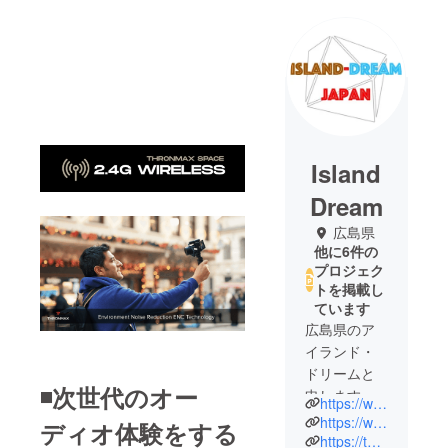
Island
Dream
広島県
他に6件の
プロジェク
トを掲載し
ています
広島県のア
イランド・
ドリームと
◾️次世代のオー
申します。
https://www.instagram.com/islanddreamjapan/
主に海外
https://www.instagram.com/speras_p4pro/
ディオ体験をする
で、想いを
https://twitter.com/circuitmess_jpn