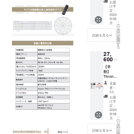
レスマ
売予定
お届
イク
価格に
け予
セット
送料を
定：
x１点
2024
含む合
年08
・一般
計金額
こ
月
販売予
に対す
の
リ
定価格
るもの
タ
ー
￥36,80
です。
ン
詳細を見る
を
0の
・ボ
選
択
30％OF
ディカ
す
る
Fで、
ラーは
27,
￥25,76
ブラッ
0 消
600
クのみ
円
費税込
です。
【早
み、配
割】
送料込
Thronm
み ・割
ax
引率は
支援
SPACE
一般販
者：
ワイヤ
売予定
0人
レスマ
価格に
お届
イク
送料を
け予
セット
含む合
定：
x１点
2024
計金額
年08
・一般
に対す
こ
月
販売予
るもの
の
リ
定価格
です。
タ
ー
￥36,80
・ボ
ン
詳細を見る
を
0の