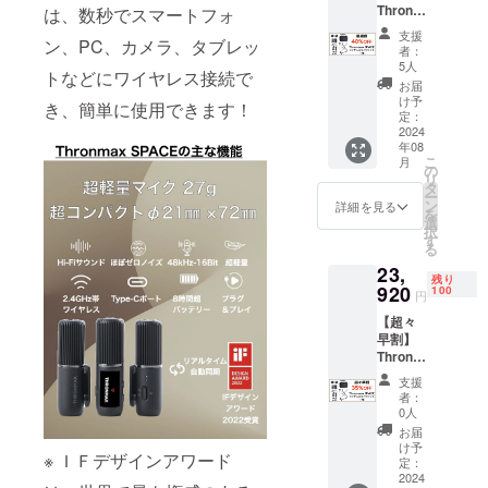
Thronm
は、数秒でスマートフォ
ax
支援
ン、PC、カメラ、タブレッ
SPACE
者：
ワイヤ
5人
トなどにワイヤレス接続で
レスマ
お届
イク
け予
き、簡単に使用できます！
セット
定：
x１点
2024
年08
・一般
こ
月
販売予
の
リ
定価格
タ
ー
￥36,80
ン
詳細を見る
を
0の
選
択
40％OF
す
る
Fで、
23,
￥22,08
残り
0 消
920
100
円
費税込
【超々
み、配
早割】
送料込
Thronm
み ・割
ax
引率は
支援
SPACE
一般販
者：
ワイヤ
売予定
0人
レスマ
価格に
お届
イク
送料を
け予
※ ＩＦデザインアワード
セット
含む合
定：
x１点
2024
計金額