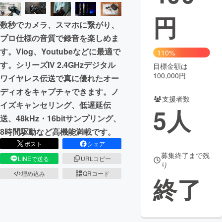
円
まちづくり・地域活性化
数秒でカメラ、スマホに繋がり、
プロ仕様の音質で録音を楽しめま
CAMPFIRE for Social Good
CAMPFIRE Creation
す。Vlog、Youtubeなどに最適で
110%
CAMPFIREふるさと納税
machi-ya
コミュニティ
す。シリーズIV 2.4GHzデジタル
目標金額は
100,000円
ワイヤレス伝送で真に優れたオー
ディオをキャプチャできます。ノ
支援者数
イズキャンセリング、低遅延伝
5
人
送、48kHz・16bitサンプリング、
8時間駆動など高機能満載です。
ポスト
シェア
募集終了まで残
LINEで送る
URLコピー
り
埋め込み
QRコード
終了