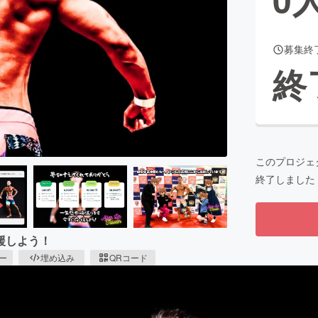
募集終
CAMPFIRE for Social Good
CAMPFIRE Creation
終
CAMPFIREふるさと納税
machi-ya
コミュニティ
このプロジェ
終了しました
援しよう！
ピー
埋め込み
QRコード