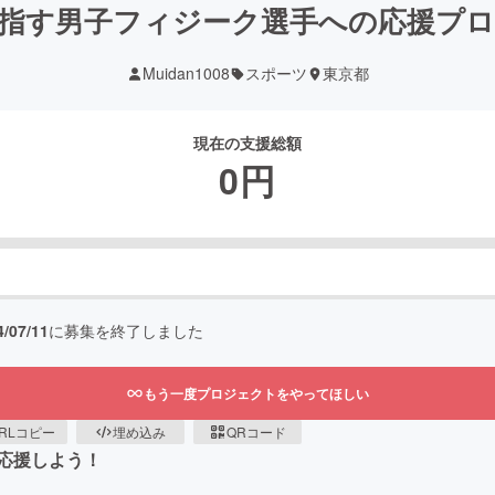
指す男子フィジーク選手への応援プ
Muidan1008
スポーツ
東京都
現在の支援総額
0
円
4/07/11
に募集を終了しました
もう一度プロジェクトをやってほしい
RLコピー
埋め込み
QRコード
応援しよう！