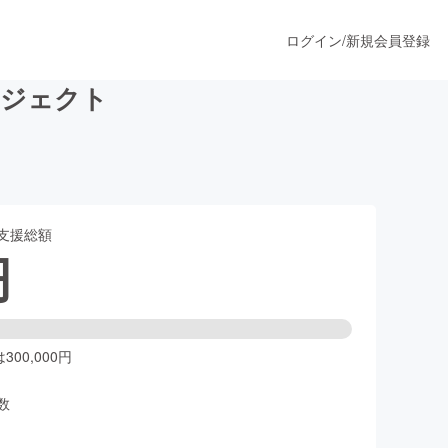
ログイン
/
新規会員登録
ロジェクト
うすぐ公開されます
支援総額
プロダクト
円
ファッション
スポーツ
00,000円
数
ア
ソーシャルグッド
人