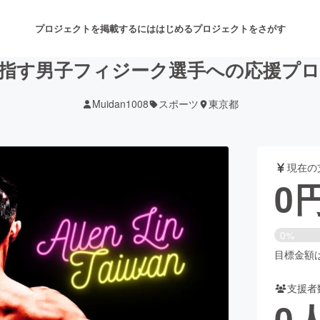
プロジェクトを掲載するには
はじめる
プロジェクトをさがす
指す男子フィジーク選手への応援プ
Muidan1008
スポーツ
東京都
注目のリターン
注目の新着プロジェクト
募集終了が近いプロジェクト
も
現在の
音楽
舞台・パフォーマンス
0
ゲーム・サービス開発
フード・飲食店
0%
書籍・雑誌出版
アニメ・漫画
目標金額は3
支援者
チャレンジ
ビューティー・ヘルスケ
0