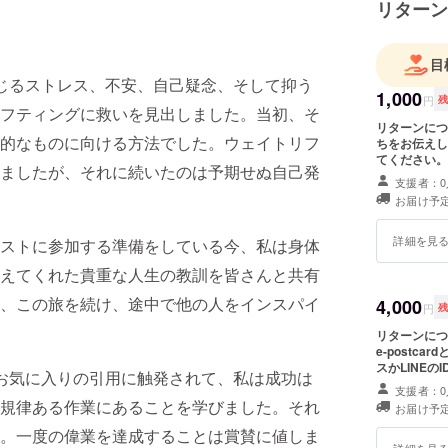
リターン
目
じるストレス、不安、自己疑念、そして抑う
1,000
円
フティングに救いを見出しました。当初、そ
リターンにつ
的なものに向ける方法でした。ウェイトリフ
ちをお伝えし
てください。
ましたが、それに続いたのは予期せぬ自己発
支援者：0
お届け予定
詳細を見
ストに参加する準備をしている今、私は身体
えてくれた貴重な人生の教訓を皆さんと共有
、この旅を続け、途中で他の人をインスパイ
4,000
円
リターンにつ
e-post
スかLINEのIDを明記してく
らのお気に入りの引用に触発されて、私は成功は
600ml
支援者：0
規律ある作業にあることを学びました。それ
お届け予定
。一度の偉業を達成することは賞賛に値しま