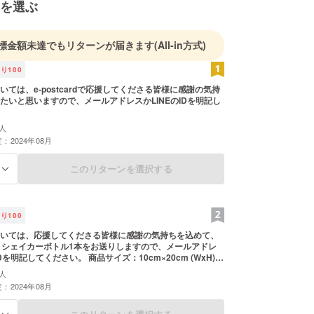
を選ぶ
標金額未達でもリターンが届きます
(All-in方式)
残り
100
いては、e-postcardで応援してくださる皆様に感謝の気持
たいと思いますので、メールアドレスかLINEのIDを明記し
人
：2024年08月
このリターンを選択する
る
残り
100
いては、応援してくださる皆様に感謝の気持ちを込めて、
cardとシェイカーボトル1本をお送りしますので、メールアドレ
ださい。 商品サイズ：10cm×20cm (WxH);
人
：2024年08月