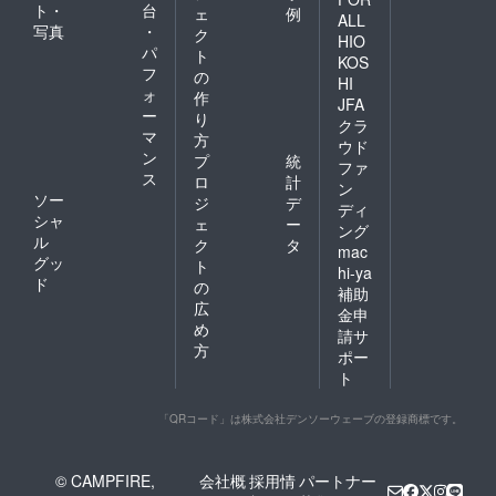
ト・
台
ェ
例
ALL
写真
・
ク
HIO
パ
ト
KOS
フ
の
HI
ォ
作
JFA
ー
り
クラ
マ
方
ウド
ン
プ
統
ファ
ス
ロ
計
ン
ソー
ジ
デ
ディ
シャ
ェ
ー
ング
ル
ク
タ
mac
グッ
ト
hi-ya
ド
の
補助
広
金申
め
請サ
方
ポー
ト
「QRコード」は株式会社デンソーウェーブの登録商標です。
© CAMPFIRE,
会社概
採用情
パートナー