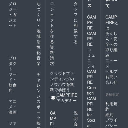
ノロ
ち
ロ
タ
ス
て
ジー
づ
ジ
ッ
・ガ
く
ェ
フ
CAM
CAMP
ジェ
り
ク
に
PFI
FIREと
ット
・
ト
相
RE
は
地
を
談
CAM
あんし
域
作
す
PFI
ん・安
活
る
る
RE
全への
性
資
コ
取り組
化
料
ミュ
み
プロ
音
請
ニ
ニュー
ダク
楽
求
ティ
ス
ト
CAM
ヘルプ
クラウドファ
フー
チ
PFI
お問い
ンディングの
ド・
ャ
RE
合わせ
ノウハウを無
飲食
レ
Crea
料で学ぼう
店
ン
tion
各種規定
CAMPFIRE
ジ
CAM
アカデミー
アニ
ス
利用規
PFI
メ・
ポ
約
RE
漫画
ー
CA
説
細則
for
ツ
MP
明
プライ
Soci
ファ
映
FI
会
バシー
al