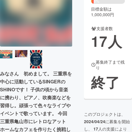
8%
目標金額は
まちづくり・地域活性化
1,000,000円
支援者数
CAMPFIRE for Social Good
CAMPFIRE Creation
17
人
CAMPFIREふるさと納税
machi-ya
コミュニティ
募集終了まで残
り
みなさん 初めまして。 三重県を
終了
中心に活動しているSINGERの
SHINOです！ 子供の頃から音楽
に携わり、ピアノ、吹奏楽などを
習得し。頑張って色々なライブや
イベントで歌っています。 今回
このプロジェクトは、
三重県亀山市にレトロなアット
2024/04/24
に募集を開始
し、
17
人の支援により
ホームなカフェを作りたく挑戦し