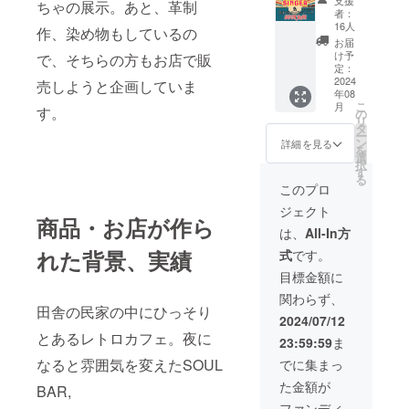
支援
ちゃの展示。あと、革制
招待！
で使用
者：
イベン
可能
16人
作、染め物もしているの
ト内容
お届
シン
け予
で、そちらの方もお店で販
ガー
定：
SHINO
2024
売しようと企画していま
年08
アコー
こ
月
す。
ス
の
リ
ティッ
タ
ー
クライ
ン
詳細を見る
を
ブ レ
選
択
トロ喫
す
る
茶店メ
このプロ
ニュー
ジェクト
の試食
商品・お店が作ら
など。
は、
All-In方
・日
れた背景、実績
式
です。
時：
2024.9
目標金額に
月中旬
関わらず、
予定
田舎の民家の中にひっそり
11:00-
2024/07/12
20:00
とあるレトロカフェ。夜に
23:59:59
ま
・場
所：三
なると雰囲気を変えたSOUL
でに集まっ
重県亀
た金額が
山市下
BAR,
庄駅近
ファンディ