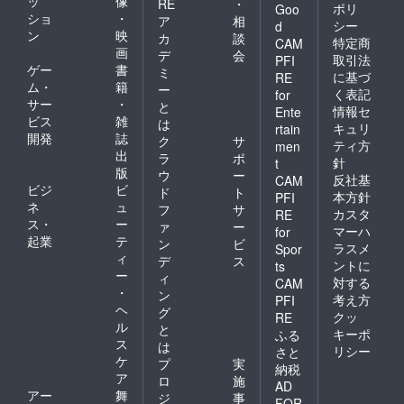
ッ
像
RE
・
ポリ
Goo
ショ
・
ア
相
シー
d
ン
映
カ
談
特定商
CAM
画
デ
会
取引法
PFI
ゲー
書
ミ
に基づ
RE
ム・
籍
ー
く表記
for
サー
・
と
情報セ
Ente
ビス
雑
は
キュリ
rtain
開発
誌
ク
サ
ティ方
men
出
ラ
ポ
針
t
版
ウ
ー
反社基
CAM
ビジ
ビ
ド
ト
本方針
PFI
ネ
ュ
フ
サ
カスタ
RE
ス・
ー
ァ
ー
マーハ
for
起業
テ
ン
ビ
ラスメ
Spor
ィ
デ
ス
ントに
ts
ー
ィ
対する
CAM
・
ン
考え方
PFI
ヘ
グ
クッ
RE
ル
と
キーポ
ふる
ス
は
リシー
さと
ケ
プ
実
納税
ア
ロ
施
AD
アー
舞
ジ
事
FOR