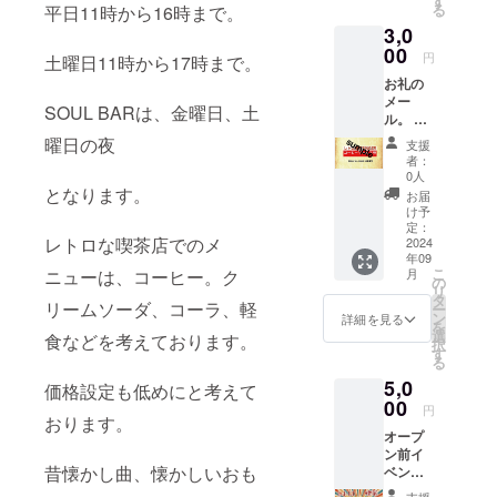
す
る
平日11時から16時まで。
ン）
3,0
00
円
土曜日11時から17時まで。
お礼の
メー
SOUL BARは、金曜日、土
ル。 レ
トロ喫
曜日の夜
支援
茶
者：
SINGE
0人
Rオリジ
となります。
お届
ナルア
け予
クリル
定：
レトロな喫茶店でのメ
キーホ
2024
年09
ル
こ
ニューは、コーヒー。ク
月
ダー。
の
リ
レトロ
タ
リームソーダ、コーラ、軽
ー
喫茶
ン
詳細を見る
を
SINGE
選
食などを考えております。
択
R内での
す
る
コー
5,0
ヒー
価格設定も低めにと考えて
サービ
00
円
おります。
ス券5枚
オープ
2024.10
ン前イ
月〜
昔懐かし曲、懐かしいおも
ベント
2025.10
へのご
月末ま