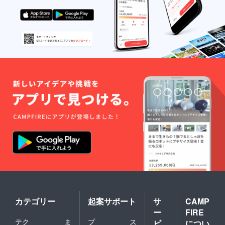
カテゴリー
起案サポート
サ
CAMP
ー
FIRE
テク
ま
プ
ス
ビ
につい