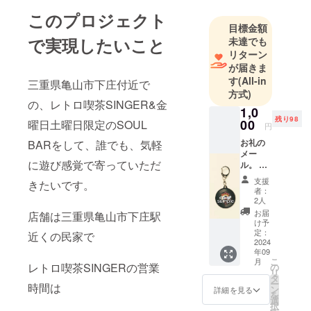
ち上げに向
このプロジェクト
かって頑
目標金額
張っていま
で実現したいこと
未達でも
す！
リターン
が届きま
金土の夜は
す
(All-in
三重県亀山市下庄付近で
SOUL BAR
方式)
も併設して
の、レトロ喫茶SINGER&金
1,0
行こうと
残り98
00
曜日土曜日限定のSOUL
円
思っていま
お礼の
BARをして、誰でも、気軽
す！
メー
に遊び感覚で寄っていただ
ル。 レ
トロ喫
支援
きたいです。
茶オリ
者：
ジナル
2人
アクリ
お届
店舗は三重県亀山市下庄駅
ルキー
け予
ホル
定：
近くの民家で
ダー。
2024
年09
（3ｾﾝﾁ
こ
月
レコー
レトロ喫茶SINGERの営業
の
リ
ドデザ
タ
ー
時間は
イン
ン
詳細を見る
を
バー
選
択
ジョ