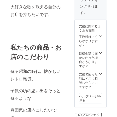
郊 ・支
ングされま
大好きな歌を歌える自分の
援者様
の交通
す。
お店を持ちたいです。
費や滞
在費：
支援者
支援に関するよ
様の交
くある質問
通費や
滞在費
手数料はいく
は各自
らかかります
でご負
私たちの商品・お
か？
担くだ
さい。
目標金額に届
店のこだわり
・支援
かなかった場
者様と
合どうなりま
の連絡
すか？
方法：
蘇る昭和の時代。懐かしい
詳細は
支援で困った
メール
レトロ雑貨。
時はどこに相
で連絡
談したらいい
しま
ですか？
子供の頃の思い出をそっと
す。
ヘルプページを
蘇るような
見る
雰囲気の店内にしたいで
このプロジェクト