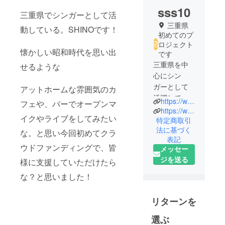
sss10
三重県でシンガーとして活
三重県
動している。SHINOです！
初めてのプ
ロジェクト
懐かしい昭和時代を思い出
です
三重県を中
せるような
心にシン
ガーとして
アットホームな雰囲気のカ
活躍してい
https://www.instagram.com/retro_cafe_singer?igsh=anBhbjlocnloeG5j&utm_source=qr
フェや、バーでオープンマ
ます。幅広
https://www.facebook.com/sino.ogura
イクやライブをしてみたい
いジャンル
特定商取引
法に基づく
で音楽全て
な。と思い今回初めてクラ
表記
が好きで夢
ウドファンディングで、皆
メッセー
に向かって
ジを送る
様に支援していただけたら
歌ってま
す。
な？と思いました！
今回 三重
県亀山市に
リターンを
レトロ喫茶
選ぶ
SINGERを立