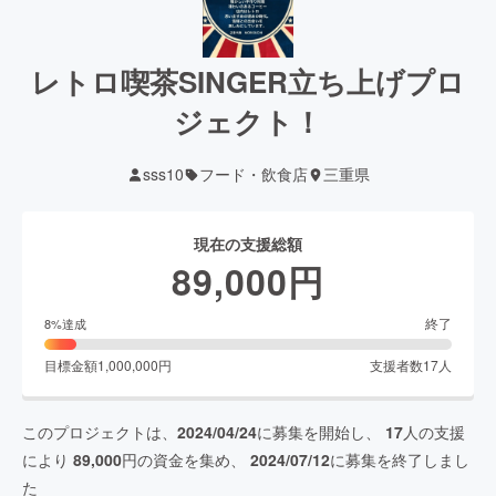
レトロ喫茶SINGER立ち上げプロ
ジェクト！
sss10
フード・飲食店
三重県
現在の支援総額
89,000
円
終了
8
%達成
目標金額
1,000,000
円
支援者数
17
人
このプロジェクトは、
2024/04/24
に募集を開始し、
17
人の支援
により
89,000
円の資金を集め、
2024/07/12
に募集を終了しまし
た