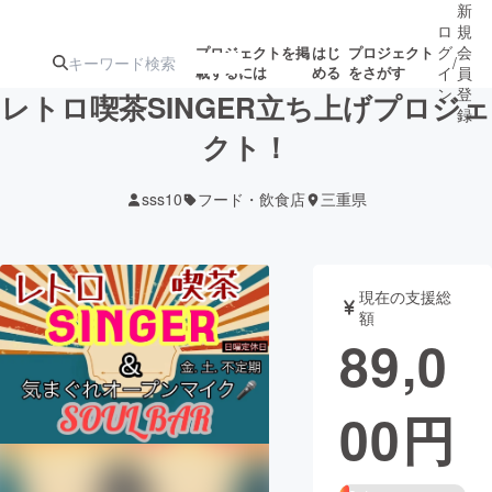
新
ロ
規
グ
会
プロジェクトを掲
はじ
プロジェクト
/
載するには
める
をさがす
イ
員
ン
登
レトロ喫茶SINGER立ち上げプロジェ
録
クト！
人気のプロ
注目のリ
注目の新着プロ
募集終了が近いプ
もうすぐ公開
sss10
フード・飲食店
三重県
ジェクト
ターン
ジェクト
ロジェクト
されます
アート・写真
音楽
現在の支援総
額
89,0
テクノロジー・ガジェット
ゲーム・サ
00
円
映像・映画
書籍・雑誌
ビジネス・起業
チャレンジ