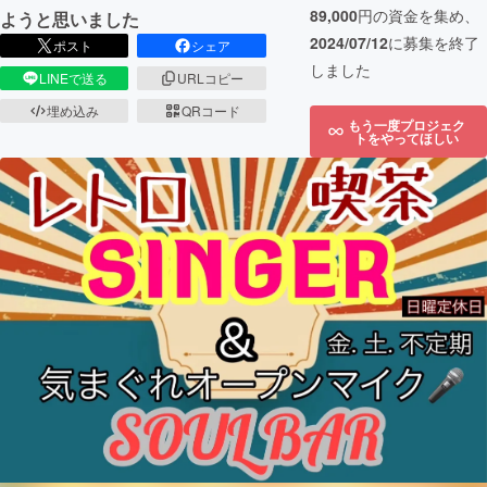
89,000
円の資金を集め、
ようと思いました
2024/07/12
に募集を終了
ポスト
シェア
しました
LINEで送る
URLコピー
埋め込み
QRコード
もう一度プロジェク
トをやってほしい