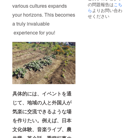
the start of
capabilities.
の問題報告は
こち
various cultures expands
display I will
(limited to one
ら
よりお問い合わ
send you
visit : up to 4
your horizons. This becomes
heartfelt
せください
people) I do not
messages of
own a car, so
a truly invaluable
gratitude and
please either
progress
come by car or
experience for you!
reports.
arrange a taxi.
(approximately
(Expenses for
once a month
car or taxi
from
including mine
September
will be your
2024 to August
responsibility.)
2025). Due to
the
unpredictable
nature of
finding a
suitable
具体的には、イベントを通
property and
the progress of
じて、地域の人と外国人が
renovations,
the estimated
気楽に交流できるような場
delivery date is
only a rough
を作りたい。例えば、
日本
guideline. If it
文化体験、音楽ライブ、農
takes longer to
find a good