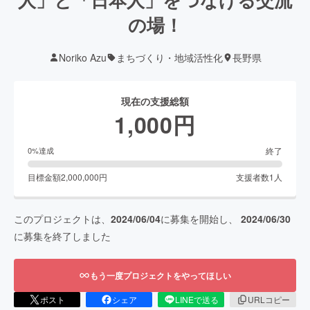
の場！
Noriko Azu
まちづくり・地域活性化
長野県
現在の支援総額
1,000
円
終了
0
%達成
目標金額
2,000,000
円
支援者数
1
人
このプロジェクトは、
2024/06/04
に募集を開始し、
2024/06/30
に募集を終了しました
もう一度プロジェクトをやってほしい
ポスト
シェア
LINEで送る
URLコピー