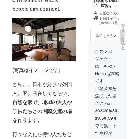
お名前や企業ロ
such as exam
生かして、でき
Up to A4 size
たは、タクシー
ゴ、広告を
preparation,
る範囲内でサ
[Display Period]
people can connect.
を予約していた
「Home
Eiken
ポートさせてい
One year from
支援者：0人
だきます。 （車
Japan」の室内
preparation,
ただきます。✱
the start of
やタクシーにか
お届け予定：
ボードに掲示し
regular test
有効期限 2026年
display I will
こ
2025年01月
かる経費は、ご
の
ます。 ・掲載サ
preparation,
8月末 ・ご希望
send you
リ
負担ください） I
タ
イズ： A4 サイ
and English
の場合は、地域
heartfelt
ー
will help you
ン
ズまで 【掲示期
詳細を見る
conversation
見学に同行し、
messages of
を
with tourism
選
間】 掲示開始か
(English
可能な範囲でサ
gratitude and
択
information of
す
ら1年 ※物件探
conversation
ポートをいたし
progress
る
the areas of
しやリフォーム
このプロ
lessons are
ます。(最大4人
reports.
Azumino City,
の進捗状況が
limited to
まで:1回の訪問
(approximately
ジェクト
Omachi City, or
はっきりと予想
beginners).
のみ対象)。 ・当
once a month
around
できないため、
は、All-or-
方、車を持って
from
Matsumoto
(写真はイメージです)
お届け予定はあ
いないため、車
September
Nothing方式
Station. I can
くまで目安とな
で来ていただく
2024 to August
also offer
ります。（希望
です。
か、または、タ
2025). Due to
さらに、日本が好きな外国
advice related
に合う物件探し
クシーを予約し
the
目標金額を
to climbing in
に時間がかかる
ていただきま
unpredictable
人に家に滞在してもらい、
the Northern
場合は、予定よ
達成した場
す。 （車やタク
nature of
Alps to the
りも遅くなる可
シーにかかる経
自然な形で、地域の大人や
finding a
合にのみ、
extent possible.
能性もありま
費は、ご負担く
suitable
I will provide
す） ・心を込め
子供たちとの国際交流の場
2024/06/30
ださい） I offer
property and
information or
た感謝のメッ
support for
the progress of
23:59:59
ま
advice via
を作ります。
セージと進捗報
those
renovations,
email in
告をお送りいた
でに集まっ
considering
the estimated
advance
します！（２４
moving to
delivery date is
た金額が
(limited to one
様々な文化を持つ人たちと
年９月～２５年
Azumino City
only a rough
visit) ✱valid