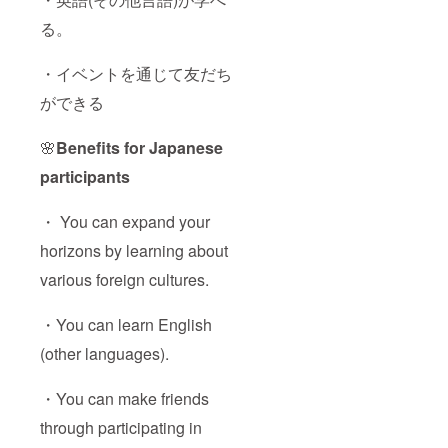
る。
・イベントを通じて友だち
ができる
🌸
Benefits for Japanese
participants
・ You can expand your
horizons by learning about
various foreign cultures.
・You can learn English
(other languages).
・You can make friends
through participating in