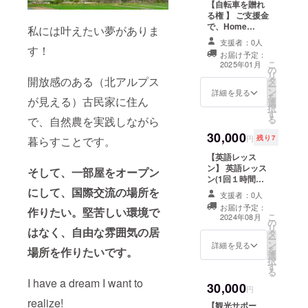
also offer
【自転車を贈れ
to limit this to
will send you
advice related
る権 】 ご支援金
'residents of
heartfelt
to climbing in
で、Home
Azumino City or
messages of
私には叶えたい夢がありま
the Northern
Japan に滞在す
nearby areas' .
gratitude and
支援者：0人
Alps to the
る方が買い物や
す！
We will display
progress
extent possible.
お届け予定：
お出かけに使え
the names of
reports. ※
こ
2025年01月
I will provide
の
る自転車を購入
supporters,
Progress
リ
information or
開放感のある（北アルプス
タ
させていただき
company logos,
reports will be
ー
advice via
ン
ます！ [内容] ・
詳細を見る
and
sent to the
を
email in
が見える）古民家に住ん
選
ご支援者様のお
advertisements
email address
択
advance
す
名前や企業ロ
on a board.
you provided
る
で、自然農を実践しながら
(limited to one
ゴ、広告を
Display size:
(approximately
visit) ✱valid
30,000
Home Japanの
Up to A4 size
once a month
円
残り7
暮らすことです。
until the end of
室内ボードに掲
[Display Period]
from
August, 2026
【英語レッス
示します。 ・掲
One year from
September
ン】 英語レッス
載サイズ： A4
the start of
2024 to August
そして、一部屋をオープン
ン(1回１時間半)
サイズまで 【掲
display I will
2025).
を６回分+英語で
にして、国際交流の場所を
示期間】 掲示開
send you
支援者：0人
LINE(3ヶ月:1日
始から1年 ※物件
messages of
お届け予定：
作りたい。堅苦しい環境で
5通まで)✱有効
探しやリフォー
gratitude and
こ
2024年08月
の
期限 2026年8月
ムの都合上、お
progress
リ
はなく、自由な雰囲気の居
タ
末 ・オンライ
届け予定はあく
reports.
ー
ン
ン・レッスンの
詳細を見る
まで目安となり
(approximately
を
場所を作りたいです。
選
場合は、Google
ます。（希望に
once a month
択
す
ミートを使用 ・
合う物件探しに
from
る
レッスン内容
時間がかかる場
September
I have a dream I want to
30,000
は、ご希望に柔
円
合は、予定より
2024 to August
軟に対応いたし
も遅くなる可能
realize!
2025). Due to
【観光サポー