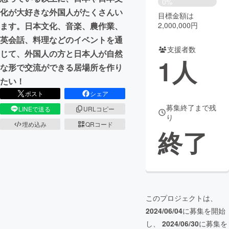
0%
化が大好きな外国人がたくさんい
目標金額は
まちづくり・地域活性化
2,000,000円
ます。日本文化、音楽、農作業、
英会話、料理などのイベントを通
支援者数
CAMPFIRE for Social Good
CAMPFIRE Creation
じて、外国人の方と日本人が自然
1
人
CAMPFIREふるさと納税
machi-ya
コミュニティ
な形で交流ができる居場所を作り
たい！
ポスト
シェア
募集終了まで残
LINEで送る
URLコピー
り
埋め込み
QRコード
終了
このプロジェクトは、
2024/06/04
に募集を開始
し、
2024/06/30
に募集を