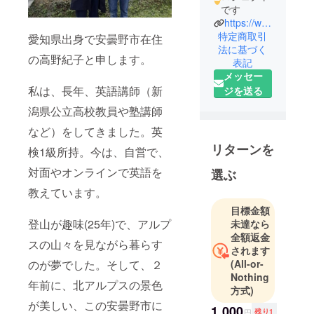
です
https://www.facebook.com/hoshi.rurika.1
特定商取引
愛知県出身で安曇野市在住
法に基づく
の高野紀子と申します。
表記
メッセー
私は、長年、英語講師（新
ジを送る
潟県公立高校教員や塾講師
など）をしてきました。英
リターンを
検1級所持。今は、自営で、
対面やオンラインで英語を
選ぶ
教えています。
目標金額
登山が趣味(25年)で、アルプ
未達なら
全額返金
スの山々を見ながら暮らす
されます
のが夢でした。そして、２
(All-or-
Nothing
年前に、北アルプスの景色
方式)
が美しい、この安曇野市に
1,000
円
残り1