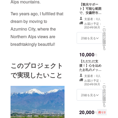
Alps mountains.
【Support!】 I
フォームの都合
【観光サポー
will send you
上、お届け予定
ト】可能な範囲
heartfelt
はあくまで目安
で、安曇野市、
Two years ago, I fulfilled that
messages of
となります。
大町市または松
gratitude and
（希望に合う物
支援者：0人
dream by moving to
本駅周辺の観光
progress
件探しに時間が
お届け予定：
情報の提供やサ
reports. ※
こ
かかる場合は、
2024年08月
Azumino City, where the
の
ポートをしま
Progress
リ
予定よりも遅く
タ
す。北アルプス
reports will be
ー
Northern Alps views are
なる可能性もあ
ン
登山関係のアド
詳細を見る
sent to the
を
ります） ・感謝
選
バイスもできる
email address
breathtakingly beautiful!
択
のメッセージと
す
範囲でさせてい
you provided
る
進捗報告をお送
ただきます。事
(approximately
りいたします！
10,000
前にメールで情
円
once a month
（２４年９月～
報提供をしたり
from
２５年８月：月
【ただただ支
このプロジェクト
アドバイスいた
September
一回ほどの予
援！】心を込め
します。(1回の
2024 to August
定） "Gift of a
たお礼のメッ
訪問のみ対象)✱
で実現したいこと
2025).
motor scooter"
セージと進捗報
有効期限 2026年
支援者：0人
You can provide
告をお送りいた
8月末 I help you
お届け予定：
a scooter (used
します。 ※進捗
こ
with tourism
2024年09月
の
is okay) for
報告は、登録い
リ
information of
タ
people who
ただいたメール
ー
the areas of
ン
stay at "Home
アドレスに送付
詳細を見る
を
Azumino City,
選
Japan ” to go
いたします（２
択
Omachi City, or
す
shopping and
４年９月～２５
る
around
outings. Since I
年８月：月一回
Matsumoto
20,000
don't have a
ほどの予定）
円
残り2
Station. I can
car, I would like
【Support!】 I