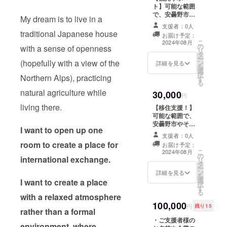
ます ・受験、英
性もあります）
the
ト】可能な範囲
検対策、定期テ
・心を込めた感
unpredictable
で、安曇野市、
My dream is to live in a
スト対策、英会
謝のメッセージ
nature of
大町市または松
話など （英会話
支援者：0人
と進捗報告をお
finding a
本駅周辺の観光
traditional Japanese house
は、初級者限
送りいたしま
お届け予定：
suitable
情報の提供やサ
こ
定） English
2024年08月
す！（２４年９
property and
の
ポートをしま
with a sense of openness
リ
lessons (6
月～２５年８
the progress of
タ
す。北アルプス
ー
sessions, each
月：月一回ほど
renovations,
(hopefully with a view of the
ン
登山関係のアド
詳細を見る
を
session lasting
の予定） "Gift of
the estimated
選
バイスもできる
択
1.5 hours)
a Bicycle" With
Northern Alps), practicing
delivery date is
す
範囲でさせてい
る
+English
your generous
only a rough
ただきます。事
conversions on
natural agriculture while
support, we will
30,000
guideline.
前にメールで情
円
Line (up to
purchase a
報提供をしたり
living there.
3months, 5
【移住支援！】
bicycle for
アドバイスいた
exchanges per
可能な範囲で、
residents of
します。(1回の
day )✱valid
安曇野市やその
Home Japan,
訪問のみ対象)✱
I want to open up one
until the end of
周辺への移住を
enabling them
有効期限 2026年
支援者：0人
August, 2026 If
サポートをしま
to use it for
room to create a place for
8月末 ・ご希望
お届け予定：
the lessons are
す。メールで情
shopping and
こ
の場合は、観光
2024年08月
の
online, I will use
報提供をしたり
outings! We will
international exchange.
リ
地へ同行し可能
タ
Google Meet.
アドバイスいた
display the
ー
な範囲でサポー
ン
Lesson content
します。私自
詳細を見る
names of
を
トをいたします
選
will be tailored
身、地元の人に
I want to create a place
supporters,
択
(最大4人まで:1
す
to your
サポートをして
company logos,
る
回の訪問のみ対
with a relaxed atmosphere
preferences.
もらったおかげ
and
象)。 ・当方、車
100,000
We can
で、安曇野移住
advertisements
円
残り15
を持っていない
rather than a formal
accommodate
を実現しまし
on a board.
ため、車で来て
・ご支援者様の
various needs
た。その経験を
Display size:
いただくか、ま
environment, where