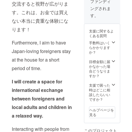
８月：月一回ほ
ファンディ
and its
guideline. If it
交流すると視野が広がりま
until the end of
どの予定） ※公
surrounding
takes longer to
ングされま
August, 2026 If
序良俗に反する
areas. I can
find a good
す。これは、お金では買え
desired, we can
名前やネット
す。
provide
property, the
accompany you
ワークビジネ
ない本当に貴重な体験にな
information and
delivery may be
to tourist spots
ス、反社等に関
advice via
delayed beyond
and provide
ります！
係するお名前、
email. Thanks
the initial
支援に関するよ
necessary
企業名は掲示で
to the support
estimate date.
くある質問
support (limited
きません。後日
from the local
to one visit : up
Furthermore, I aim to have
手数料はいく
わかった場合は
people, I was
to 4 people) I do
らかかります
掲載を取りやめ
able to
Japan-loving foreigners stay
not own a car,
か？
る場合がありま
successfully
so please either
す。その場合で
relocate to
at the house for a short
come by car or
目標金額に届
も返金はいたし
Azumino
arrange a taxi.
かなかった場
かねますので予
myself. I will
period of time.
(Expenses for
合どうなりま
めご了承下さ
use my
car or taxi
すか？
い。 ・We will
experience to
including mine
I will create a space for
display the
assist you as
will be your
支援で困った
names of
much as I can.
responsibility.)
international exchange
時はどこに相
supporters,
✱ Valid until the
談したらいい
company logos,
end of August
between foreigners and
ですか？
and
2026 If desired,
advertisements
I can
local adults and children in
on a board.
accompany you
ヘルプページを
Display size:
on a tour of the
見る
a relaxed way.
Up to A4 size
area and
[Display Period]
provide support
One year from
Interacting with people from
within my
このプロジェクト