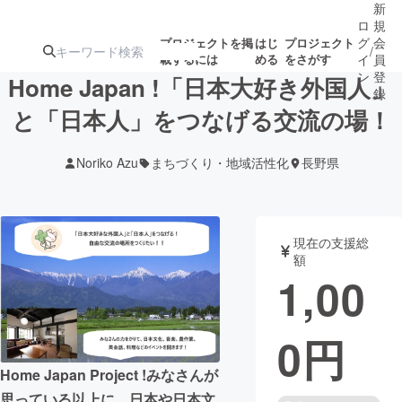
新
ロ
規
グ
会
プロジェクトを掲
はじ
プロジェクト
/
載するには
める
をさがす
イ
員
ン
登
Home Japan !「日本大好き外国人」
録
と「日本人」をつなげる交流の場！
人気のプロ
注目のリ
注目の新着プロ
募集終了が近いプ
もうすぐ公開
Noriko Azu
まちづくり・地域活性化
長野県
ジェクト
ターン
ジェクト
ロジェクト
されます
アート・写真
音楽
現在の支援総
額
1,00
テクノロジー・ガジェット
ゲーム・サ
0
円
映像・映画
書籍・雑誌
Home Japan Project !みなさんが
ビジネス・起業
チャレンジ
思っている以上に、日本や日本文