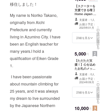
移住しました！
【スクーターを
支援できる権 】
Home Japan に
My name is Noriko Takano,
滞在する方が買
支援者：1人
originally from Aichi
い物やお出かけ
お届け予定：
に使えるスクー
こ
2025年01月
Prefecture and currently
の
ター（中古OK）
リ
タ
を支援できま
ー
living in Azumino City. I have
ン
す。 車を持って
詳細を見る
を
選
いないので、取
been an English teacher for
択
す
りにいくのに都
る
合のよい「安曇
many years.I hold a
5,000
野市または安曇
円
野市近辺在住の
qualification of Eiken Grade
【ただただ支
方」に限定させ
援！】心を込め
1.
ていただきま
たお礼のメッ
す。 [内容] ・ご
セージと進捗報
支援者様のお名
支援者：0人
I have been passionate
告をお送りいた
前や企業ロゴ、
お届け予定：
します。 ※進捗
広告をHome
こ
2024年09月
about mountain climbing for
の
報告は、登録い
Japanのボード
リ
タ
ただいたメール
に掲示します。
ー
25 years, and it was always
ン
アドレスに送付
詳細を見る
・掲載サイズ：
を
選
いたします（２
A4 サイズまで
my dream to live surrounded
択
す
４年９月～２５
【掲示期間】 掲
る
年８月：月一回
by the Japanese Northern
示開始から1年 ※
10,000
ほどの予定）。
円
物件探しやリ