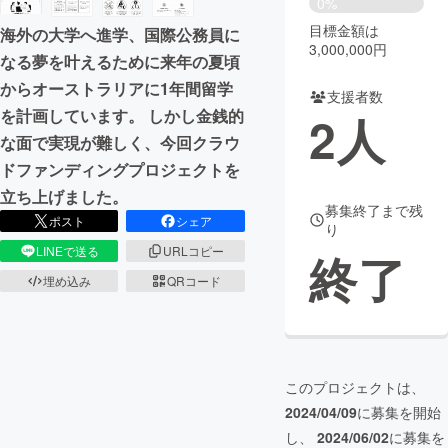
0%
目標金額は
海外の大学へ進学、国際公務員に
まちづくり・地域活性化
3,000,000円
なる夢を叶えるために来年の夏頃
からオーストラリアに1年間留学
支援者数
CAMPFIRE for Social Good
CAMPFIRE Creation
を計画しています。 しかし金銭的
2
人
CAMPFIREふるさと納税
machi-ya
コミュニティ
な面で実現が難しく、今回クラウ
ドファンディングプロジェクトを
立ち上げました。
募集終了まで残
ポスト
シェア
り
LINEで送る
URLコピー
終了
埋め込み
QRコード
このプロジェクトは、
2024/04/09
に募集を開始
し、
2024/06/02
に募集を