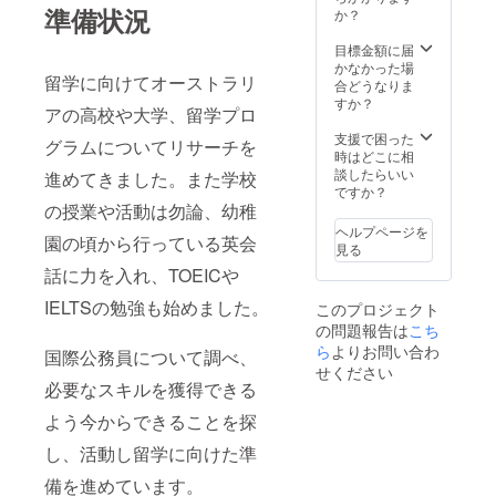
送りし
準備状況
か？
ます。
※支援者
目標金額に届
様のご
かなかった場
留学に向けてオーストラリ
住所、
合どうなりま
氏名が
すか？
アの高校や大学、留学プロ
必要に
なりま
支援で困った
グラムについてリサーチを
す。
時はどこに相
談したらいい
進めてきました。また学校
ですか？
の授業や活動は勿論、幼稚
ヘルプページを
園の頃から行っている英会
見る
話に力を入れ、TOEICや
IELTSの勉強も始めました。
このプロジェクト
の問題報告は
こち
ら
よりお問い合わ
国際公務員について調べ、
せください
必要なスキルを獲得できる
よう今からできることを探
し、活動し留学に向けた準
備を進めています。