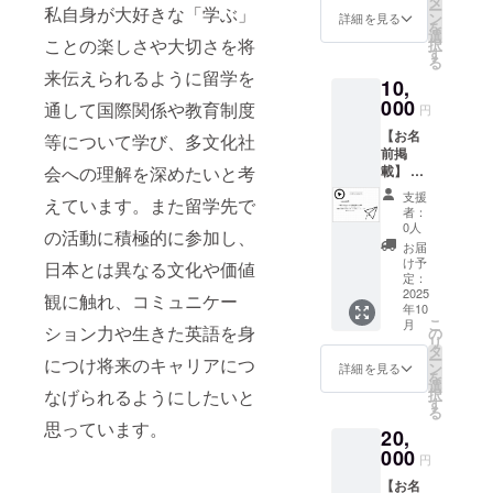
タ
ー
私自身が大好きな「学ぶ」
(写真等)
ン
詳細を見る
を
をお送
選
ことの楽しさや大切さを将
択
りしま
す
る
す。 ※
来伝えられるように留学を
10,
支援者
様の
000
通して国際関係や教育制度
円
メール
【お名
アドレ
等について学び、多文化社
前掲
ス、ご
載】 作
会への理解を深めたいと考
住所、
成予定
氏名が
支援
えています。また留学先で
のvlog
必要に
者：
に支援
なりま
0人
の活動に積極的に参加し、
者様の
す。
お届
お名前
け予
日本とは異なる文化や価値
（ニッ
定：
クネー
2025
観に触れ、コミュニケー
年10
ム）を
こ
月
掲載し
ション力や生きた英語を身
の
リ
ます。
タ
ー
につけ将来のキャリアにつ
YouTub
ン
詳細を見る
を
eの概要
選
択
なげられるようにしたいと
欄、
す
る
Instagr
思っています。
20,
amのコ
メント
000
円
欄、
【お名
リール