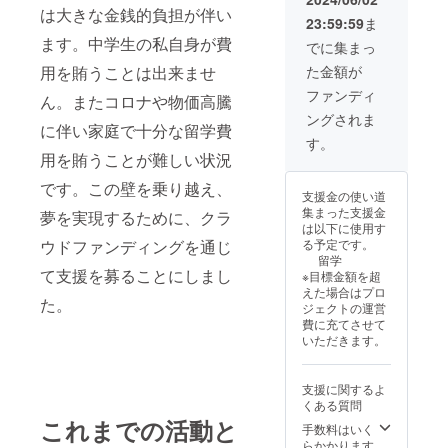
vlog）
込め
は大きな金銭的負担が伴い
23:59:59
ま
・掲載
て、お
方法：
ます。中学生の私自身が費
礼の
でに集まっ
文字の
メッ
た金額が
用を賄うことは出来ませ
み ・支
セージ
援時、
をお送
ファンディ
ん。またコロナや物価高騰
必ず備
りしま
ングされま
考欄に
す。 ※
に伴い家庭で十分な留学費
希望さ
支援者
す。
れるお
様の
用を賄うことが難しい状況
名前を
メール
ご記入
です。この壁を乗り越え、
アドレ
支援金の使い道
くださ
スが必
集まった支援金
夢を実現するために、クラ
い。
要にな
は以下に使用す
【お礼
ります
る予定です。
ウドファンディングを通じ
のメッ
留学
セー
て支援を募ることにしまし
※目標金額を超
ジ】 感
えた場合はプロ
謝の気
た。
ジェクトの運営
持ちを
費に充てさせて
込め
いただきます。
て、手
書きの
お礼の
支援に関するよ
手紙、
くある質問
活動報
これまでの活動と
告(写真
手数料はいく
等)をお
らかかります