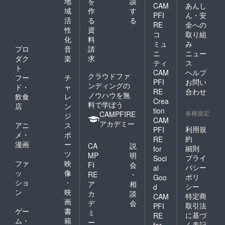
地
を
談
CAM
あんし
域
作
す
PFI
ん・安
活
る
る
RE
全への
性
資
コ
取り組
化
料
ミュ
み
プロ
音
請
ニ
ニュー
ダク
楽
求
ティ
ス
ト
CAM
ヘルプ
クラウドファ
フー
チ
PFI
お問い
ンディングの
ド・
ャ
RE
合わせ
ノウハウを無
飲食
レ
Crea
料で学ぼう
店
ン
tion
各種規定
CAMPFIRE
ジ
CAM
アカデミー
アニ
ス
利用規
PFI
メ・
ポ
約
RE
漫画
ー
CA
説
細則
for
ツ
MP
明
プライ
Soci
ファ
映
FI
会
バシー
al
ッ
像
RE
・
ポリ
Goo
ショ
・
ア
相
シー
d
ン
映
カ
談
特定商
CAM
画
デ
会
取引法
PFI
ゲー
書
ミ
に基づ
RE
ム・
籍
ー
く表記