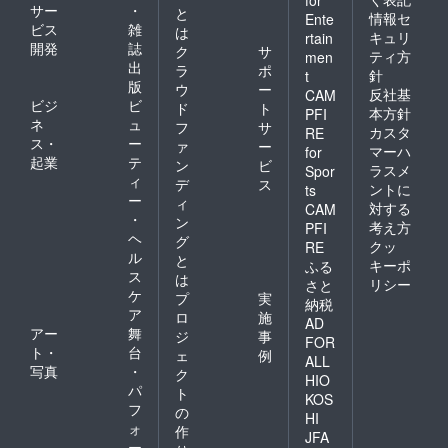
for
サー
・
と
情報セ
Ente
ビス
雑
は
キュリ
rtain
開発
誌
ク
サ
ティ方
men
出
ラ
ポ
針
t
版
ウ
ー
反社基
CAM
ビジ
ビ
ド
ト
本方針
PFI
ネ
ュ
フ
サ
カスタ
RE
ス・
ー
ァ
ー
マーハ
for
起業
テ
ン
ビ
ラスメ
Spor
ィ
デ
ス
ントに
ts
ー
ィ
対する
CAM
・
ン
考え方
PFI
ヘ
グ
クッ
RE
ル
と
キーポ
ふる
ス
は
リシー
さと
ケ
プ
実
納税
ア
ロ
施
AD
アー
舞
ジ
事
FOR
ト・
台
ェ
例
ALL
写真
・
ク
HIO
パ
ト
KOS
フ
の
HI
ォ
作
JFA
ー