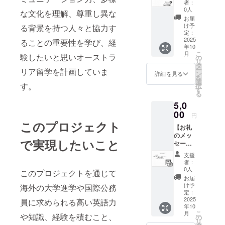
者：
持ちを
0人
な文化を理解、尊重し異な
込め
お届
て、手
け予
る背景を持つ人々と協力す
書きの
定：
お礼の
2025
ることの重要性を学び、経
年10
手紙を
こ
月
お送り
験したいと思いオーストラ
の
リ
しま
タ
ー
リア留学を計画していま
す。 ※
ン
詳細を見る
を
支援者
選
す。
択
様のご
す
る
住所、
5,0
氏名が
必要に
00
円
なりま
このプロジェクト
【お礼
す。
のメッ
で実現したいこと
セー
ジ】 感
支援
謝の気
者：
持ちを
0人
このプロジェクトを通じて
込め
お届
て、お
け予
海外の大学進学や国際公務
礼の
定：
メッ
2025
員に求められる高い英語力
年10
セー
こ
月
ジ、活
や知識、経験を積むこと、
の
リ
動報告