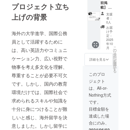
前掲
に掲載
プロジェクト立ち
載】 作
予定 ・
成予定
掲載期
支援
上げの背景
のvlog
間：約1
者：
に支援
年間
0人
者様の
（留学
お届
お名前
中に作
け予
海外の大学進学、国際公務
（ニッ
成する
定：
クネー
2025
vlog）
員として活躍するために
年10
ム）を
・掲載
こ
月
掲載し
は、高い英語力やコミュニ
方法：
の
リ
ます。
文字の
タ
ー
ケーション力、広い視野で
YouTub
み ・支
ン
詳細を見る
を
eの概要
援時、
選
択
物事を考え多文化を理解、
欄、
必ず備
す
る
Instagr
考欄に
このプロ
尊重することが必要不可欠
amのコ
希望さ
ジェクト
メント
れるお
です。しかし、国内の教育
欄、
名前を
は、All-or-
リール
ご記入
環境だけでは、国際社会で
Nothing方式
に掲載
くださ
求められるスキルや知識を
予定 ・
い。
です。
掲載期
【お礼
十分に身につけることが難
目標金額を
間：約1
のメッ
年間
セー
達成した場
しいと感じ、海外留学を決
（留学
ジ】 感
合にのみ、
中に作
謝の気
意しました。しかし留学に
成する
持ちを
2024/06/02