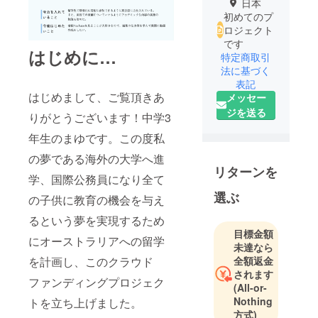
日本
初めてのプ
ロジェクト
です
はじめに…
特定商取引
法に基づく
表記
はじめまして、ご覧頂きあ
メッセー
ジを送る
りがとうございます！中学3
年生のまゆです。この度私
の夢である海外の大学へ進
リターンを
学、国際公務員になり全て
選ぶ
の子供に教育の機会を与え
るという夢を実現するため
目標金額
にオーストラリアへの留学
未達なら
全額返金
を計画し、このクラウド
されます
ファンディングプロジェク
(All-or-
Nothing
トを立ち上げました。
方式)