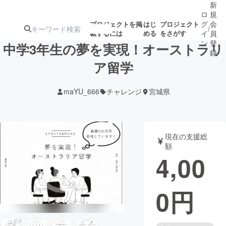
新
ロ
規
グ
会
プロジェクトを掲
はじ
プロジェクト
/
載するには
める
をさがす
イ
員
ン
登
中学3年生の夢を実現！オーストラリ
録
ア留学
人気のプロ
注目のリ
注目の新着プロ
募集終了が近いプ
もうすぐ公開
maYU_666
チャレンジ
宮城県
ジェクト
ターン
ジェクト
ロジェクト
されます
アート・写真
音楽
現在の支援総
額
4,00
テクノロジー・ガジェット
ゲーム・サ
0
円
映像・映画
書籍・雑誌
ビジネス・起業
チャレンジ