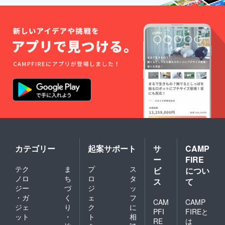
カテゴリー
起案サポート
サ
CAMP
ー
FIRE
テク
ま
プ
ス
ビ
につい
ノロ
ち
ロ
タ
ス
て
ジー
づ
ジ
ッ
・ガ
く
ェ
フ
CAM
CAMP
ジェ
り
ク
に
PFI
FIREと
ット
・
ト
相
RE
は