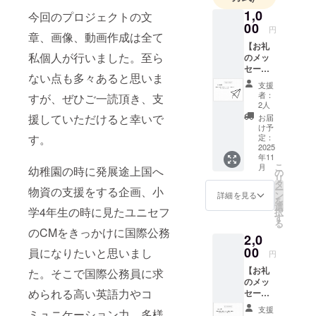
1,0
今回のプロジェクトの文
00
円
章、画像、動画作成は全て
【お礼
私個人が行いました。至ら
のメッ
セー
ない点も多々あると思いま
ジ】 感
支援
謝の気
者：
すが、ぜひご一読頂き、支
持ちを
2人
込め
援していただけると幸いで
お届
て、お
け予
礼の
定：
す。
メッ
2025
年11
セージ
こ
月
幼稚園の時に発展途上国へ
をお送
の
リ
りしま
タ
ー
物資の支援をする企画、小
す。 ※
ン
詳細を見る
を
支援者
選
学4年生の時に見たユニセフ
択
様の
す
る
メール
のCMをきっかけに国際公務
2,0
アドレ
スが必
00
員になりたいと思いまし
円
要にな
【お礼
りま
た。そこで国際公務員に求
のメッ
す。
められる高い英語力やコ
セー
ジ】 感
支援
ミュニケーション力、多様
謝の気