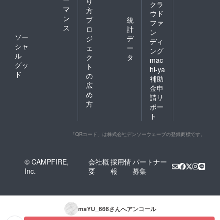
り
クラ
マ
方
ウド
ン
プ
統
ファ
ス
ロ
計
ン
ソー
ジ
デ
ディ
シャ
ェ
ー
ング
ル
ク
タ
mac
グッ
ト
hi-ya
ド
の
補助
広
金申
め
請サ
方
ポー
ト
「QRコード」は株式会社デンソーウェーブの登録商標です。
© CAMPFIRE,
会社概
採用情
パートナー
Inc.
要
報
募集
maYU_666
さんへアンコール