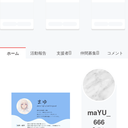
活動報告
支援者
仲間募集
コメント
ホーム
2
1
maYU_
666