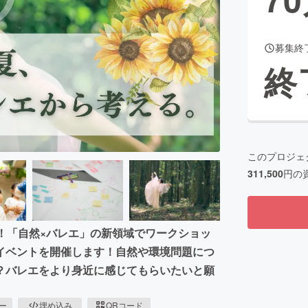
募集終
CAMPFIRE for Social Good
CAMPFIRE Creation
終
CAMPFIREふるさと納税
machi-ya
コミュニティ
このプロジェ
311,500
円の
！「自然×バレエ」の新領域でワークショッ
イベントを開催します！自然や環境問題につ
？バレエをより身近に感じてもらいたいと願
ピー
埋め込み
QRコード