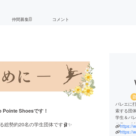
仲間募集
コメント
1
バレエに
Pointe Shoesです！
索する団体
学生＆バ
る総勢約20名の学生団体です🩰✨
ニティづくり
https://
https:/