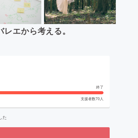
バレエから考える。
終了
支援者数
70
人
した