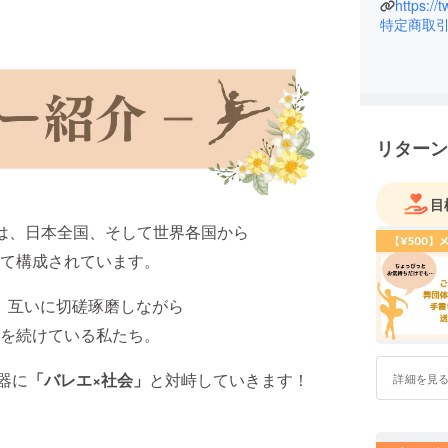
https://
特定商取
リターン
目
は、日本全国、そして世界各国から
て構成されています。
、互いに切磋琢磨しながら
を続けている私たち。
器に
「バレエ×社会」
と対峙していきます！
詳細を見