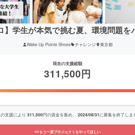
プロ】学生が本気で挑む夏、環境問題を
Wake Up Pointe Shoes
チャレンジ
東京都
現在の支援総額
311,500
円
人の支援により
311,500
円の資金を集め、
2024/08/31
に募集を終了しま
もう一度プロジェクトをやってほしい