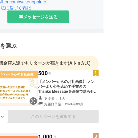
twitter.com/wakeuppointe
引法に基づく表記
メッセージを送る
を選ぶ
標金額未達でもリターンが届きます
(All-in方式)
500
円
【メンバーからのお礼画像】 メン
バーより心を込めて手書きの
Thanks Messageを画像で送らせて
いただきます♡ お気持ちのご支援を
支援者：16人
お願いします！ ＊完全オリジナル
お届け予定：2024年09月
＊画像内にお名前を入れさせていた
だきます。備考欄にてお伝えくださ
い。 ＊本プロジェクトの募集が終了
このリターンを選択する
る
し次第、順次対応させていただきま
す。
1,000
円