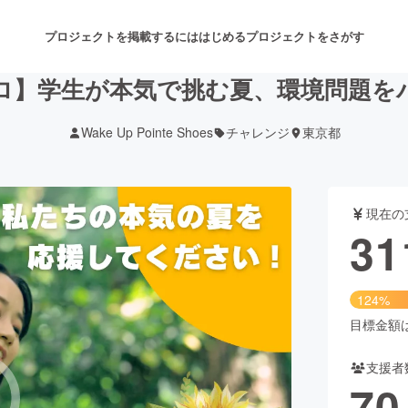
プロジェクトを掲載するには
はじめる
プロジェクトをさがす
プロ】学生が本気で挑む夏、環境問題を
Wake Up Pointe Shoes
チャレンジ
東京都
注目のリターン
注目の新着プロジェクト
募集終了が近いプロジェクト
も
現在の
音楽
舞台・パフォーマンス
31
ゲーム・サービス開発
フード・飲食店
124%
書籍・雑誌出版
アニメ・漫画
目標金額は2
支援者
チャレンジ
ビューティー・ヘルスケ
70