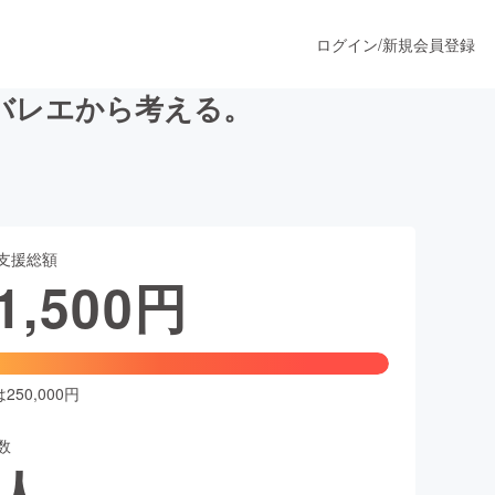
ログイン
/
新規会員登録
バレエから考える。
うすぐ公開されます
支援総額
プロダクト
1,500
円
ファッション
スポーツ
50,000円
数
ア
ソーシャルグッド
人