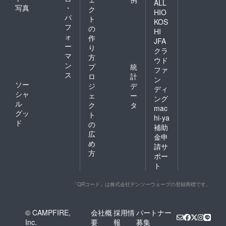
ALL
写真
・
ク
HIO
パ
ト
KOS
フ
の
HI
ォ
作
JFA
ー
り
クラ
マ
方
ウド
ン
プ
統
ファ
ス
ロ
計
ン
ソー
ジ
デ
ディ
シャ
ェ
ー
ング
ル
ク
タ
mac
グッ
ト
hi-ya
ド
の
補助
広
金申
め
請サ
方
ポー
ト
「QRコード」は株式会社デンソーウェーブの登録商標です。
© CAMPFIRE,
会社概
採用情
パートナー
Inc.
要
報
募集