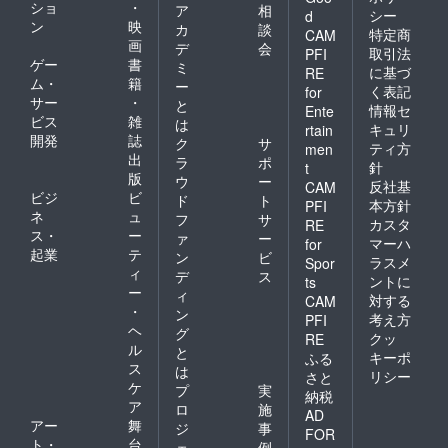
ショ
・
ア
相
シー
d
ン
映
カ
談
特定商
CAM
画
デ
会
取引法
PFI
ゲー
書
ミ
に基づ
RE
ム・
籍
ー
く表記
for
サー
・
と
情報セ
Ente
ビス
雑
は
キュリ
rtain
開発
誌
ク
サ
ティ方
men
出
ラ
ポ
針
t
版
ウ
ー
反社基
CAM
ビジ
ビ
ド
ト
本方針
PFI
ネ
ュ
フ
サ
カスタ
RE
ス・
ー
ァ
ー
マーハ
for
起業
テ
ン
ビ
ラスメ
Spor
ィ
デ
ス
ントに
ts
ー
ィ
対する
CAM
・
ン
考え方
PFI
ヘ
グ
クッ
RE
ル
と
キーポ
ふる
ス
は
リシー
さと
ケ
プ
実
納税
ア
ロ
施
AD
アー
舞
ジ
事
FOR
ト・
台
ェ
例