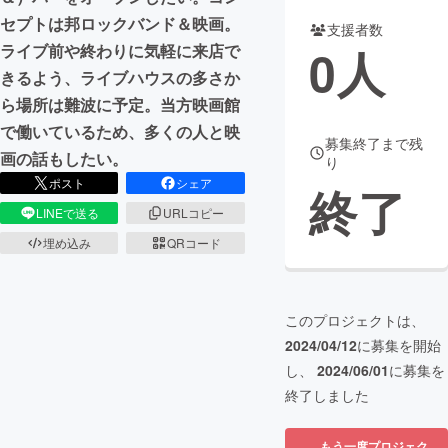
セプトは邦ロックバンド＆映画。
支援者数
まちづくり・地域活性化
0
人
ライブ前や終わりに気軽に来店で
きるよう、ライブハウスの多さか
CAMPFIRE for Social Good
CAMPFIRE Creation
ら場所は難波に予定。当方映画館
CAMPFIREふるさと納税
machi-ya
コミュニティ
で働いているため、多くの人と映
募集終了まで残
画の話もしたい。
り
ポスト
シェア
終了
LINEで送る
URLコピー
埋め込み
QRコード
このプロジェクトは、
2024/04/12
に募集を開始
し、
2024/06/01
に募集を
終了しました
もう一度プロジェク