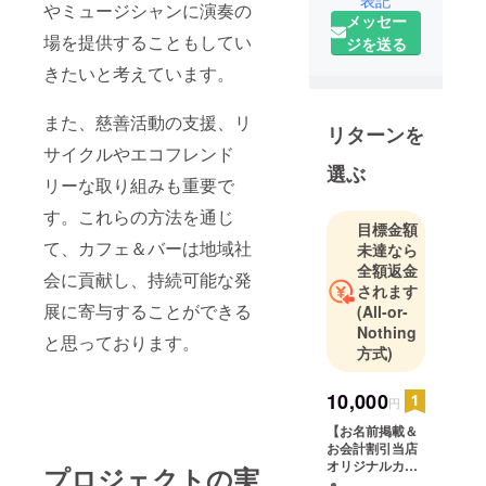
表記
やミュージシャンに演奏の
メッセー
場を提供することもしてい
ジを送る
きたいと考えています。
また、慈善活動の支援、リ
リターンを
サイクルやエコフレンド
選ぶ
リーな取り組みも重要で
す。これらの方法を通じ
目標金額
て、カフェ＆バーは地域社
未達なら
全額返金
会に貢献し、持続可能な発
されます
展に寄与することができる
(All-or-
Nothing
と思っております。
方式)
10,000
円
【お名前掲載＆
お会計割引当店
オリジナルカー
プロジェクトの実
ド】 ホームペー