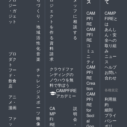
ス
て
ジー
づ
ジ
ッ
・ガ
く
ェ
フ
CAM
CAMP
ジェ
り
ク
に
PFI
FIREと
ット
・
ト
相
RE
は
地
を
談
CAM
あんし
域
作
す
PFI
ん・安
活
る
る
RE
全への
性
資
コ
取り組
化
料
ミュ
み
プロ
音
請
ニ
ニュー
ダク
楽
求
ティ
ス
ト
CAM
ヘルプ
クラウドファ
フー
チ
PFI
お問い
ンディングの
ド・
ャ
RE
合わせ
ノウハウを無
飲食
レ
Crea
料で学ぼう
店
ン
tion
各種規定
CAMPFIRE
ジ
CAM
アカデミー
アニ
ス
利用規
PFI
メ・
ポ
約
RE
漫画
ー
CA
説
細則
for
ツ
MP
明
プライ
Soci
ファ
映
FI
会
バシー
al
ッ
像
RE
・
ポリ
Goo