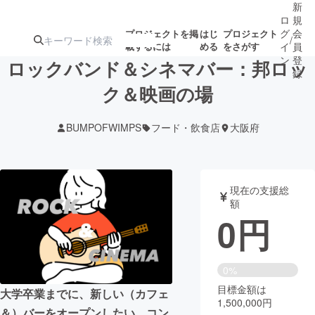
新
ロ
規
グ
会
プロジェクトを掲
はじ
プロジェクト
/
載するには
める
をさがす
イ
員
ン
登
ロックバンド＆シネマバー：邦ロッ
録
ク＆映画の場
人気のプロ
注目のリ
注目の新着プロ
募集終了が近いプ
もうすぐ公開
BUMPOFWIMPS
フード・飲食店
大阪府
ジェクト
ターン
ジェクト
ロジェクト
されます
アート・写真
音楽
現在の支援総
額
0
円
テクノロジー・ガジェット
ゲーム・サ
映像・映画
書籍・雑誌
0%
目標金額は
大学卒業までに、新しい（カフェ
1,500,000円
ビジネス・起業
チャレンジ
＆）バーをオープンしたい。コン