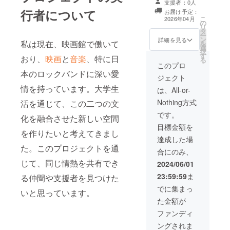
支援者：0人
ジに、支援者様
行者について
お届け予定：
のお名前（ニッ
こ
2026年04月
の
クネーム）を掲
リ
タ
載します。 ・掲
ー
ン
載期間：開業か
詳細を見る
私は現在、映画館で働いて
を
選
ら事業が存続す
択
す
るまで ・掲載方
おり、
映画
と
音楽
、特に日
る
法：文字のみ、
このプロ
ロゴ／バナーの
本のロックバンドに深い愛
ジェクト
掲載は不可 ・支
情を持っています。大学生
援時、必ず備考
は、All-or-
欄に希望される
Nothing方式
活を通じて、この二つの文
お名前をご記入
ください。 ま
です。
化を融合させた新しい空間
た、来店時にお
目標金額を
会計から15%割
を作りたいと考えてきまし
引させていただ
達成した場
く、当店オリジ
た。このプロジェクトを通
合にのみ、
ナルカードを提
じて、同じ情熱を共有でき
供させていただ
2024/06/01
きます。(期限は
23:59:59
ま
る仲間や支援者を見つけた
3年間を予定) ス
タッフにその旨
でに集まっ
いと思っています。
と、クラウファ
た金額が
ンディング画面
をご提示くださ
ファンディ
い。 ※開業日が
ングされま
未定のため、提