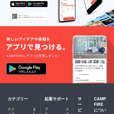
カテゴリー
起案サポート
サ
CAMP
ー
FIRE
テク
ま
プ
ス
ビ
につい
ノロ
ち
ロ
タ