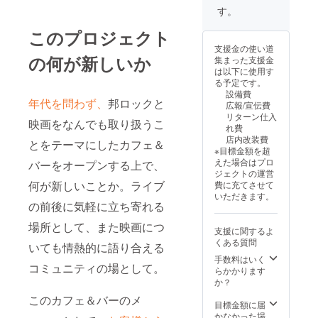
供時期は（仮）
す。
となっていま
す。お届け予定
このプロジェクト
日に設定の
支援金の使い道
「2026年4月」
の何が新しいか
集まった支援金
より遅れる場
は以下に使用す
合、支援者様へ
る予定です。
ご連絡し、真摯
設備費
に対応いたしま
年代を問わず、
邦ロックと
広報/宣伝費
す。
リターン仕入
映画をなんでも取り扱うこ
れ費
店内改装費
とをテーマにしたカフェ＆
※目標金額を超
えた場合はプロ
バーをオープンする上で、
ジェクトの運営
何が新しいことか。ライブ
費に充てさせて
いただきます。
の前後に気軽に立ち寄れる
場所として、また映画につ
支援に関するよ
くある質問
いても情熱的に語り合える
手数料はいく
コミュニティの場として。
らかかります
か？
このカフェ＆バーのメ
目標金額に届
かなかった場