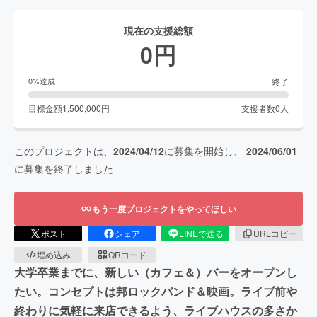
現在の支援総額
0
円
終了
0
%達成
目標金額
1,500,000
円
支援者数
0
人
このプロジェクトは、
2024/04/12
に募集を開始し、
2024/06/01
に募集を終了しました
もう一度プロジェクトをやってほしい
ポスト
シェア
LINEで送る
URLコピー
埋め込み
QRコード
大学卒業までに、新しい（カフェ＆）バーをオープンし
たい。コンセプトは邦ロックバンド＆映画。ライブ前や
終わりに気軽に来店できるよう、ライブハウスの多さか