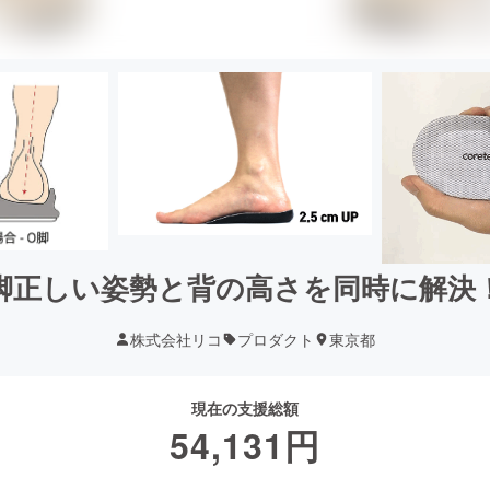
X脚正しい姿勢と背の高さを同時に解
株式会社リコ
プロダクト
東京都
現在の支援総額
54,131
円