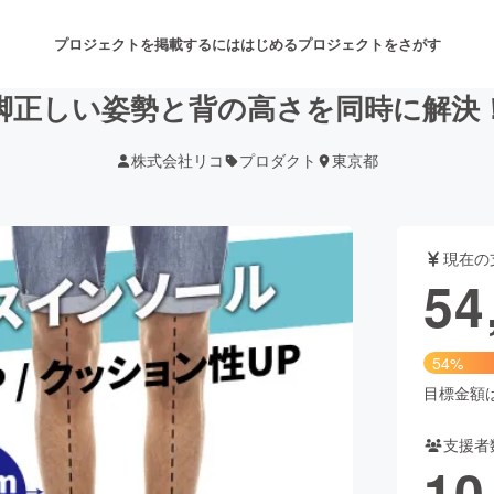
プロジェクトを掲載するには
はじめる
プロジェクトをさがす
X脚正しい姿勢と背の高さを同時に解
株式会社リコ
プロダクト
東京都
注目のリターン
注目の新着プロジェクト
募集終了が近いプロジェクト
も
現在の
音楽
舞台・パフォーマンス
54
ゲーム・サービス開発
フード・飲食店
54%
書籍・雑誌出版
アニメ・漫画
目標金額は1
支援者
チャレンジ
ビューティー・ヘルスケ
10