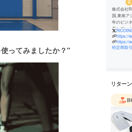
株式会社R
国,東南ア
年のビジ
長してい
RICOIN
現在は自社
https://
ブランド
https://
特定商取
内顧客に
を使ってみましたか？"
リターン
目