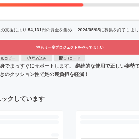
人の支援により
54,131
円の資金を集め、
2024/05/05
に募集を終了しまし
もう一度プロジェクトをやってほしい
RLコピー
埋め込み
QRコード
細身でまっすぐにサポートします。 継続的な使用で正しい姿勢
早い驚きのクッション性で足の裏負担を軽減！
ェックしています