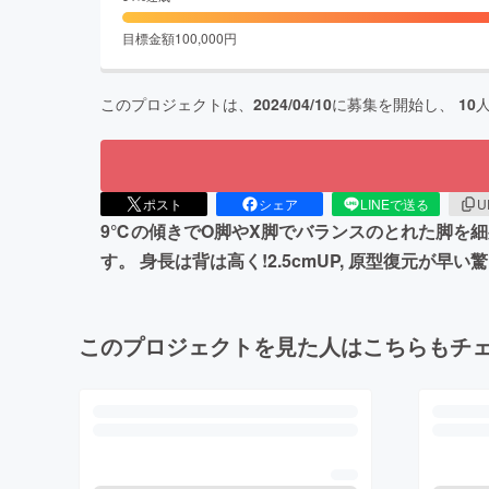
目標金額
100,000
円
このプロジェクトは、
2024/04/10
に募集を開始し、
10
ポスト
シェア
LINEで送る
U
9℃の傾きでO脚やX脚でバランスのとれた脚を
す。 身長は背は高く!2.5cmUP, 原型復元が
このプロジェクトを見た人はこちらもチ