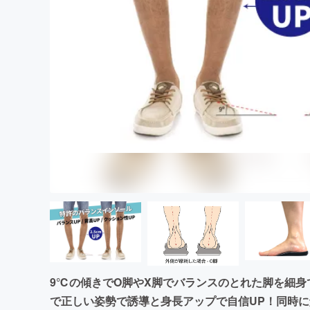
まちづくり・地域活性化
9℃の傾きでO脚やX脚でバランスのとれた脚を細身
で正しい姿勢で誘導と身長アップで自信UP！同時に解決し