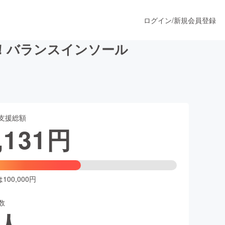
ログイン
/
新規会員登録
決！バランスインソール
うすぐ公開されます
支援総額
プロダクト
,131
円
ファッション
スポーツ
00,000円
数
ア
ソーシャルグッド
人