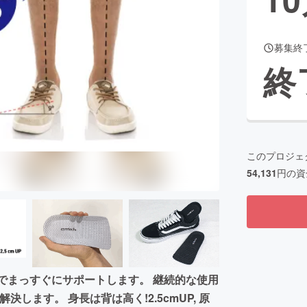
募集終
CAMPFIRE for Social Good
CAMPFIRE Creation
終
CAMPFIREふるさと納税
machi-ya
コミュニティ
このプロジェ
54,131
円の資
でまっすぐにサポートします。 継続的な使用
ます。 身長は背は高く!2.5cmUP, 原