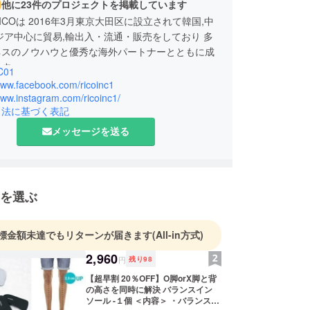
他に23件のプロジェクトを掲載しています
ICOは 2016年3月東京大田区に設立されて韓国,中
ジア中心に貿易,輸出入・流通・販売をしており 多
ネスのノウハウと優秀な海外パートナーとともに成
ます。
C01
製品と国内外のOEM,ODM製品を製作,紹介は国内
www.facebook.com/ricoinc1
の商品企画、生産、輸出入など新しいトレンドを国
www.instagram.com/ricoinc1/
引法に基づく表記
紹介しようと努力しています
メッセージを送る
を選ぶ
標金額未達でもリターンが届きます
(All-in方式)
2,960
円
残り
98
【超早割 20％OFF】O脚orX脚と背
の高さを同時に解決 バランスイン
ソール -１個 ＜内容＞ ・バランスイ