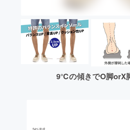
9℃の傾きでO脚or
54
%達成