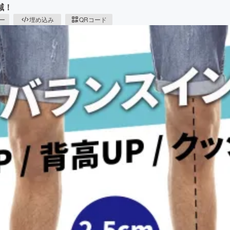
減！
ピー
埋め込み
QRコード