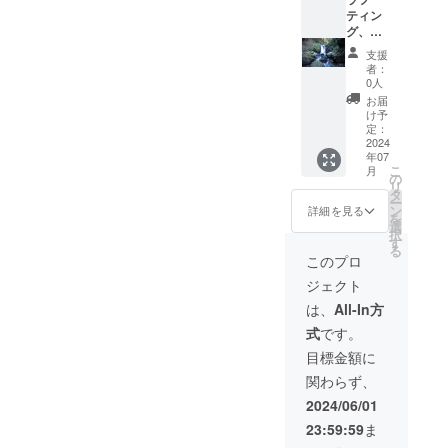
ト、ベ
ティン
ンチプ
グ、
レス）
キャニ
支援
ターザ
オニン
者：
ント
グ、等
0人
レーニ
のアク
お届
ング
ティビ
け予
（その
ティを
定：
日にお
カル
2024
年07
客様と
ディア
こ
月
話し
キャン
の
リ
合って
プ場で
タ
ー
決めて
行いデ
ン
詳細を見る
を
いきま
イキャ
選
択
す。内
ンプを
す
る
容は、
しま
このプロ
綱登
す。７
ジェクト
り、薪
名まで
割り、
参加可
は、
All-In方
川で水
能。昼
式
です。
泳、飛
食BBQ
び込
付き リ
目標金額に
み、ラ
ターン
関わらず、
フティ
の提供
ングト
方法 支
2024/06/01
レーニ
援者様
23:59:59
ま
ング
にメー
等） リ
ルでお