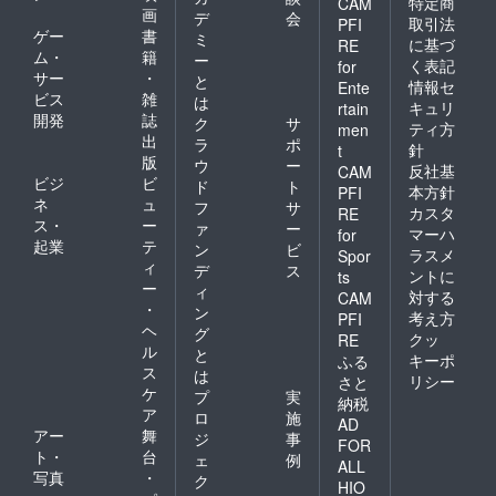
特定商
CAM
画
デ
会
取引法
PFI
ゲー
書
ミ
に基づ
RE
ム・
籍
ー
く表記
for
サー
・
と
情報セ
Ente
ビス
雑
は
キュリ
rtain
開発
誌
ク
サ
ティ方
men
出
ラ
ポ
針
t
版
ウ
ー
反社基
CAM
ビジ
ビ
ド
ト
本方針
PFI
ネ
ュ
フ
サ
カスタ
RE
ス・
ー
ァ
ー
マーハ
for
起業
テ
ン
ビ
ラスメ
Spor
ィ
デ
ス
ントに
ts
ー
ィ
対する
CAM
・
ン
考え方
PFI
ヘ
グ
クッ
RE
ル
と
キーポ
ふる
ス
は
リシー
さと
ケ
プ
実
納税
ア
ロ
施
AD
アー
舞
ジ
事
FOR
ト・
台
ェ
例
ALL
写真
・
ク
HIO