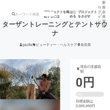
新
ロ
規
グ
会
プロジェクトを掲
はじ
プロジェクト
/
載するには
める
をさがす
イ
員
ン
登
ターザントレーニングとテントサウ
録
ナ
人気のプロ
注目のリ
注目の新着プロ
募集終了が近いプ
もうすぐ公開
gazilla
ビューティー・ヘルスケア
奈良県
ジェクト
ターン
ジェクト
ロジェクト
されます
アート・写真
音楽
現在の支援総
額
0
円
テクノロジー・ガジェット
ゲーム・サ
映像・映画
書籍・雑誌
0%
目標金額は
2,000,000円
ビジネス・起業
チャレンジ