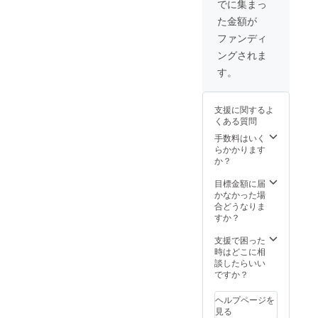
でに集まっ
ターン
伝えい
た金額が
の提供
たしま
方法 支
す。 場
ファンディ
援者様
所 デイ
ングされま
にメー
キャン
ルでお
プ場所
す。
伝えい
カル
たしま
ディア
す。 場
第２
支援に関するよ
所 カル
キャン
くある質問
ディア
プ場 ラ
第２
フティ
手数料はいく
キャン
ング カ
らかかります
プ場 有
ルディ
か？
効期限
ア第２
2024年
キャン
目標金額に届
12月31
プ場
かなかった場
事前に
キャニ
合どうなりま
痛みの
オニン
すか？
ある体
グ 奈良
の部位
県吉野
支援で困った
や動き
郡 実施
時はどこに相
を教え
場所ま
談したらいい
ておい
での交
ですか？
て下さ
通費は
い。
支援者
ヘルプページを
でご負
見る
担くだ