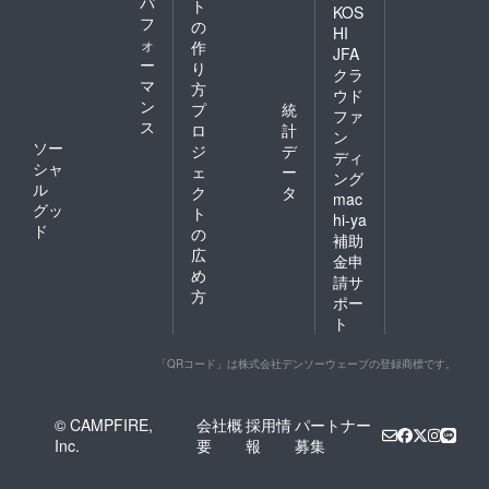
パ
ト
KOS
フ
の
HI
ォ
作
JFA
ー
り
クラ
マ
方
ウド
ン
プ
統
ファ
ス
ロ
計
ン
ソー
ジ
デ
ディ
シャ
ェ
ー
ング
ル
ク
タ
mac
グッ
ト
hi-ya
ド
の
補助
広
金申
め
請サ
方
ポー
ト
「QRコード」は株式会社デンソーウェーブの登録商標です。
© CAMPFIRE,
会社概
採用情
パートナー
Inc.
要
報
募集