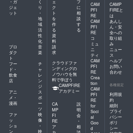
・ガ
く
ェ
フ
CAM
CAMP
ジェ
り
ク
に
PFI
FIREと
ット
・
ト
相
RE
は
地
を
談
CAM
あんし
域
作
す
PFI
ん・安
活
る
る
RE
全への
性
資
コ
取り組
化
料
ミュ
み
プロ
音
請
ニ
ニュー
ダク
楽
求
ティ
ス
ト
CAM
ヘルプ
クラウドファ
フー
チ
PFI
お問い
ンディングの
ド・
ャ
RE
合わせ
ノウハウを無
飲食
レ
Crea
料で学ぼう
店
ン
tion
各種規定
CAMPFIRE
ジ
CAM
アカデミー
アニ
ス
利用規
PFI
メ・
ポ
約
RE
漫画
ー
CA
説
細則
for
ツ
MP
明
プライ
Soci
ファ
映
FI
会
バシー
al
ッ
像
RE
・
ポリ
Goo
ショ
・
ア
相
シー
d
ン
映
カ
談