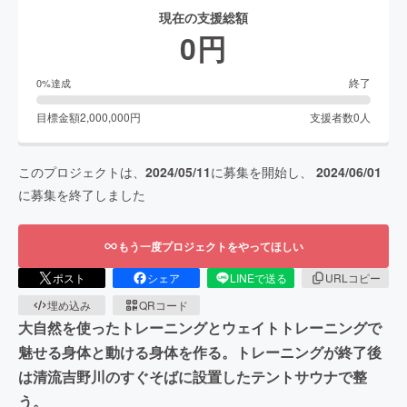
現在の支援総額
0
円
終了
0
%達成
目標金額
2,000,000
円
支援者数
0
人
このプロジェクトは、
2024/05/11
に募集を開始し、
2024/06/01
に募集を終了しました
もう一度プロジェクトをやってほしい
ポスト
シェア
LINEで送る
URLコピー
埋め込み
QRコード
大自然を使ったトレーニングとウェイトトレーニングで
魅せる身体と動ける身体を作る。トレーニングが終了後
は清流吉野川のすぐそばに設置したテントサウナで整
う。