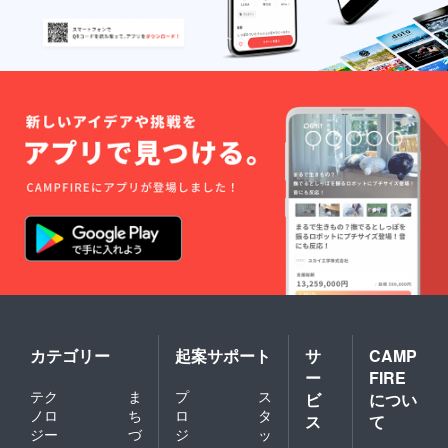
カテゴリー
起案サポート
サ
CAMP
ー
FIRE
テク
ま
プ
ス
ビ
につい
ノロ
ち
ロ
タ
ス
て
ジー
づ
ジ
ッ