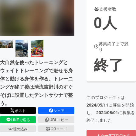
支援者数
まちづくり・地域活性化
0
人
CAMPFIRE for Social Good
CAMPFIRE Creation
CAMPFIREふるさと納税
machi-ya
コミュニティ
募集終了まで残
り
終了
大自然を使ったトレーニングと
ウェイトトレーニングで魅せる身
体と動ける身体を作る。トレーニ
ングが終了後は清流吉野川のすぐ
そばに設置したテントサウナで整
このプロジェクトは、
う。
2024/05/11
に募集を開始
ポスト
シェア
し、
2024/06/01
に募集を
終了しました
LINEで送る
URLコピー
埋め込み
QRコード
もう一度プロジェク