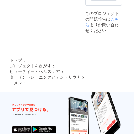
さい。
有効期
このプロジェクト
限2024
の問題報告は
こち
年10/31
ラフ
ら
よりお問い合わ
ティン
せください
グ2時
間、
キャニ
オニン
グ2時
間、テ
トップ
>
ントサ
プロジェクトをさがす
>
ウナ2時
ビューティー・ヘルスケア
>
間。 ラ
フティ
ターザントレーニングとテントサウナ
>
ングか
コメント
キャニ
オニン
グを選
択して
下さ
い。