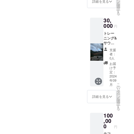
は支援
ン
詳細を見る
を
者でご
選
択
負担く
す
る
ださ
30,
い。 リ
ターン
000
円
の提供
トレー
方法 支
ニング&
援者様
サウナ
にメー
トレー
ルでお
支援
ニング
伝えい
者：
をして
たしま
0人
その後
す。 有
お届
テント
効期限
け予
サウ
2024年
定：
ナ。 ト
2024
12/31
年09
レーニ
備考 不
こ
月
ング内
安のあ
の
リ
容
る身体
タ
ー
（ウェ
の部位
ン
詳細を見る
を
イトト
や動き
選
択
レーニ
があれ
す
る
ング、
ば教え
100
スク
てくだ
ワッ
,00
さい。
ト、
0
円
デッド
リフ
ラフ