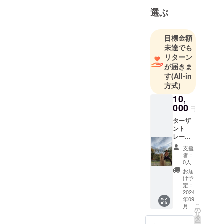
選ぶ
目標金額
未達でも
リターン
が届きま
す
(All-in
方式)
10,
000
円
ターザ
ント
レーニ
ング2時
支援
間 場所
者：
カル
0人
ディア
お届
第２
け予
キャン
定：
プ場 実
2024
年09
施場所
こ
月
までの
の
リ
交通費
タ
ー