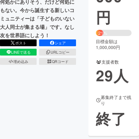
何処かにありそう、だけど何処に
円
もない。今から誕生する新しいコ
まちづくり・地域活性化
ミュニティーは「子どものいない
大人同士が集まる場」です。なし
CAMPFIRE for Social Good
CAMPFIRE Creation
21%
友を世界語にしよう！
CAMPFIREふるさと納税
machi-ya
コミュニティ
目標金額は
ポスト
シェア
1,000,000円
LINEで送る
URLコピー
支援者数
埋め込み
QRコード
29
人
募集終了まで残
り
終了