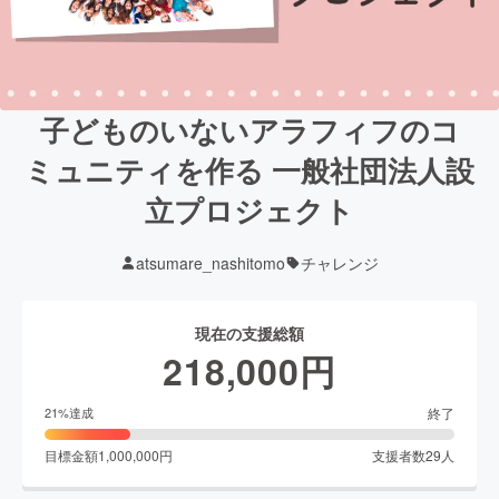
子どものいないアラフィフのコ
ミュニティを作る 一般社団法人設
立プロジェクト
atsumare_nashitomo
チャレンジ
現在の支援総額
218,000
円
終了
21
%達成
目標金額
1,000,000
円
支援者数
29
人