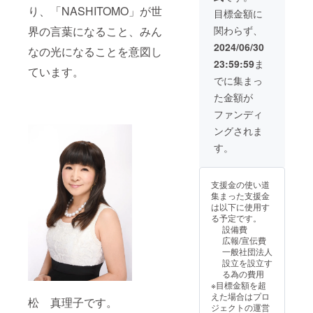
間：社団法人設
でご負担くださ
り、「NASHITOMO」が世
立後、事業が存
目標金額に
い。 ・支援者様
続する限り 〇一
との連絡方法：
関わらず、
界の言葉になること、みん
般社団法人設立
詳細はメールで
記念パーティー
2024/06/30
なの光になることを意図し
連絡します。
へ特別枠にてご
※「上乗せ支援」
23:59:59
ま
招待します。 ・
ています。
機能も活用いた
日時：2024年10
でに集まっ
だけます。応援
月頃の開催 ・場
の程宜しくお願
た金額が
所：渋谷近郊 ・
い申し上げま
支援者様の交通
ファンディ
す。 ※消費税込
費や滞在費：支
み
ングされま
援者様の交通費
や滞在費は各自
す。
でご負担くださ
い。 ・支援者様
との連絡方法：
支援金の使い道
詳細はメールで
集まった支援金
連絡します。
は以下に使用す
る予定です。
設備費
広報/宣伝費
一般社団法人
設立を設立す
る為の費用
※目標金額を超
えた場合はプロ
松 真理子です。
ジェクトの運営