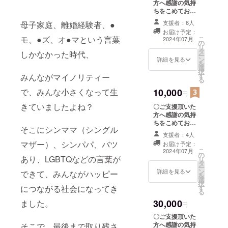
方へ感謝の気持
ちをこめてお礼
の電子メールを
支援者：6人
母子家庭、離婚経験者、●
お送りいたしま
お届け予定：
す。 〇活動報告
モ、●ズ、オ●マという言葉
こ
2024年07月
の
をお送りしま
リ
タ
す。（１回）
しかなかった時代、
ー
ン
※「上乗せ支援」
詳細を見る
を
選
機能も活用いた
択
す
だけます。応援
みんながマイノリティー
る
の程宜しくお願
10,000
で、みんな小さくなって生
い申し上げま
円
す。 ※消費税込
きていましたよね？
〇ご支援頂いた
み
方へ感謝の気持
ちをこめてお礼
そこにシンママ（シングル
の電子メールを
支援者：4人
お送りいたしま
マザー）、シンパパ、バツ
お届け予定：
す。 〇社団法人
こ
2024年07月
の
のホームぺージ
あり、LGBTQなどの言葉が
リ
タ
にお名前を掲載
ー
ン
させていただき
詳細を見る
できて、みんながハッピー
を
選
ます。（希望者
択
す
につながる社会になってき
のみ、備考欄へ
る
掲載名を書いて
30,000
ました。
ください） 例：
円
〇〇県主婦、名
〇ご支援頂いた
前 やニックネー
方へ感謝の気持
そこで、最後まで取り残さ