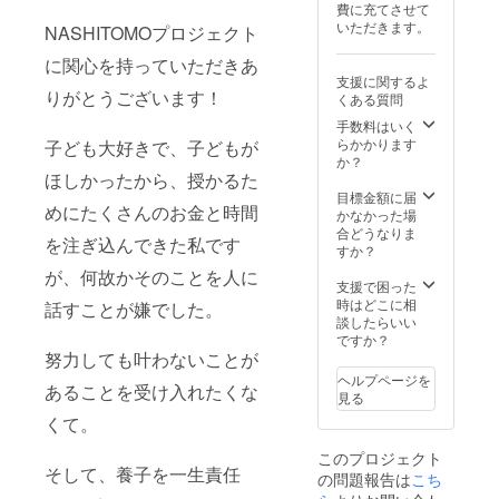
費に充てさせて
いただきます。
NASHITOMOプロジェクト
に関心を持っていただきあ
支援に関するよ
りがとうございます！
くある質問
手数料はいく
らかかります
子ども大好きで、子どもが
か？
ほしかったから、授かるた
目標金額に届
めにたくさんのお金と時間
かなかった場
合どうなりま
を注ぎ込んできた私です
すか？
が、何故かそのことを人に
支援で困った
時はどこに相
話すことが嫌でした。
談したらいい
ですか？
努力しても叶わないことが
ヘルプページを
あることを受け入れたくな
見る
くて。
このプロジェクト
そして、養子を一生責任
の問題報告は
こち