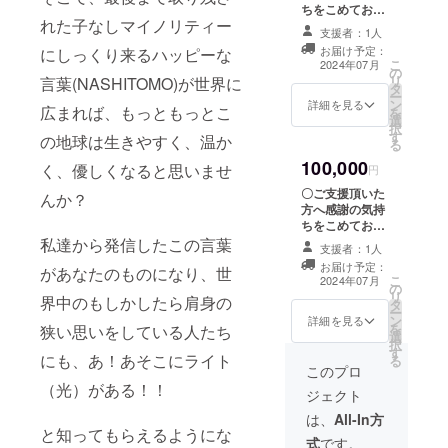
ムなど！ 掲載期
ちをこめてお礼
間：社団法人設
れた子なしマイノリティー
の電子メールを
立後、事業が存
支援者：1人
お送りいたしま
続する限り
お届け予定：
にしっくり来るハッピーな
す。 〇社団法人
こ
2024年07月
の
のホームぺージ
リ
言葉(NASHITOMO)が世界に
タ
にお名前を掲載
ー
ン
させていただき
詳細を見る
広まれば、もっともっとこ
を
選
ます。（希望者
択
す
のみ、備考欄へ
の地球は生きやすく、温か
る
掲載名を書いて
100,000
く、優しくなると思いませ
ください） 例：
円
〇〇県主婦、名
〇ご支援頂いた
んか？
前 やニックネー
方へ感謝の気持
ムなど！ 掲載期
ちをこめてお礼
間：社団法人設
の電子メールを
私達から発信したこの言葉
立後、事業が存
支援者：1人
お送りいたしま
続する限り 〇一
お届け予定：
があなたのものになり、世
す。 〇社団法人
こ
般社団法人設立
2024年07月
の
のホームぺージ
リ
記念パーティー
界中のもしかしたら肩身の
タ
にお名前を掲載
ー
の二次会へご招
ン
させていただき
詳細を見る
を
待します。 ・日
狭い思いをしている人たち
選
ます。（希望者
択
時：2024年10月
す
のみ、備考欄へ
にも、あ！あそこにライト
る
頃の開催 ・場
掲載名を書いて
このプロ
所：渋谷近郊 ・
ください） 例：
（光）がある！！
支援者様の交通
ジェクト
〇〇県主婦、名
費や滞在費：支
前 やニックネー
は、
All-In方
援者様の交通費
と知ってもらえるようにな
ムなど！ 掲載期
や滞在費は各自
式
です。