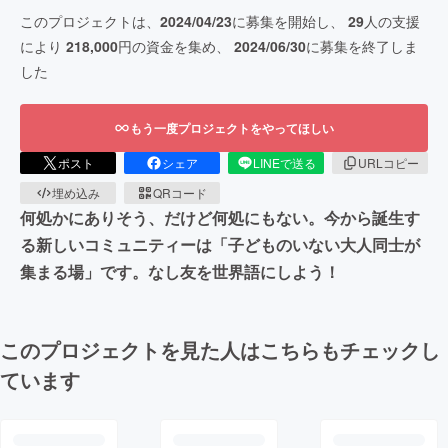
このプロジェクトは、
2024/04/23
に募集を開始し、
29
人の支援
により
218,000
円の資金を集め、
2024/06/30
に募集を終了しま
した
もう一度プロジェクトをやってほしい
ポスト
シェア
LINEで送る
URLコピー
埋め込み
QRコード
何処かにありそう、だけど何処にもない。今から誕生す
る新しいコミュニティーは「子どものいない大人同士が
集まる場」です。なし友を世界語にしよう！
このプロジェクトを見た人はこちらもチェックし
ています