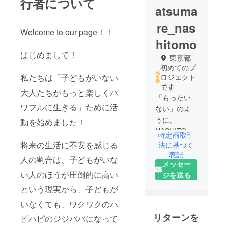
行者について
atsuma
re_nas
Welcome to our page！！
hitomo
はじめまして！
東京都
初めてのプ
私たちは「子どもがいない
ロジェクト
です
大人たちがもっと楽しくパ
「もったい
ワフルに生きる」ために活
ない」のよ
うに、
動を始めました！
NASHITOM
特定商取引
O(なし友)が
将来の生活に不安を感じる
法に基づく
日本語のま
表記
人の割合は、子どもがいな
メッセー
ま通じる言
い人のほうが圧倒的に高い
ジを送る
葉になった
らいいなと
という現実から、子どもが
考えていま
いなくても、ワクワクのハ
す。
リターンを
ピハピのジジババになって