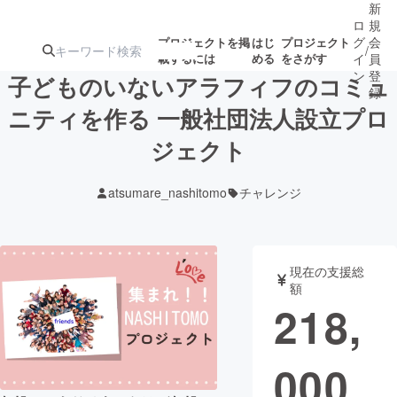
新
ロ
規
グ
会
プロジェクトを掲
はじ
プロジェクト
/
載するには
める
をさがす
イ
員
ン
登
子どものいないアラフィフのコミュ
録
ニティを作る 一般社団法人設立プロ
ジェクト
人気のプロ
注目のリ
注目の新着プロ
募集終了が近いプ
もうすぐ公開
ジェクト
ターン
ジェクト
ロジェクト
されます
atsumare_nashitomo
チャレンジ
アート・写真
音楽
現在の支援総
テクノロジー・ガジェット
ゲーム・サ
額
218,
映像・映画
書籍・雑誌
000
ビジネス・起業
チャレンジ