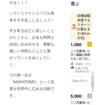
やる！！！
選ぶ
っていうマインドバブル再
目標金額
来を引き起こしましょう！
未達でも
リターン
が届きま
年を取るほどに楽しいこと
す
(All-in
がたくさん、お金も時間も
方式)
自由に生み出せる、素敵な
1,000
円
優しい仲間もどんどん繋
〇ご支援頂いた
方へ感謝の気持
がっていく社会にしてい
ちをこめてお礼
の電子メールを
く。
支援者：17人
お送りいたしま
お届け予定：
す。
こ
2024年07月
の
その第一歩が
リ
タ
ー
ン
詳細を見る
「NASHITOMO」という言
を
選
択
葉を世界中に広める活動で
す
る
す。
5,000
円
〇ご支援頂いた