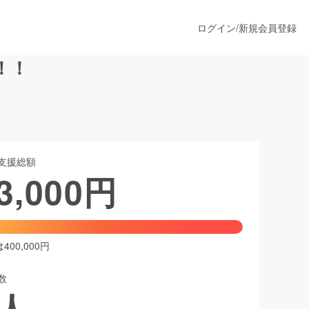
ログイン
/
新規会員登録
！！
うすぐ公開されます
支援総額
プロダクト
3,000
円
ファッション
スポーツ
00,000円
数
ア
ソーシャルグッド
人