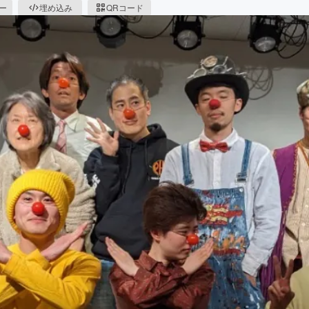
ピー
埋め込み
QRコード