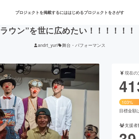
プロジェクトを掲載するには
はじめる
プロジェクトをさがす
クラウン”を世に広めたい！！！！！！
andrt_yuri
舞台・パフォーマンス
注目のリターン
注目の新着プロジェクト
募集終了が近いプロジェクト
も
現在の
音楽
舞台・パフォーマンス
41
ゲーム・サービス開発
フード・飲食店
103%
書籍・雑誌出版
アニメ・漫画
目標金額は4
支援者
チャレンジ
ビューティー・ヘルスケ
39