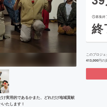
募集終
CAMPFIRE for Social Good
CAMPFIRE Creation
終
CAMPFIREふるさと納税
machi-ya
コミュニティ
このプロジェ
413,000
円の
だけ実用的であるかまた、どれだけ地域貢献
いいたします！