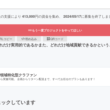
人の支援により
413,000
円の資金を集め、
2024/05/17
に募集を終了しま
もう一度プロジェクトをやってほしい
RLコピー
埋め込み
QRコード
れだけ実用的であるかまた、どれだけ地域貢献できるかという
領域特化型クラファン
から実施可能。 企画からリターン配送まで、すべてお任せのプランもあります！
ェックしています