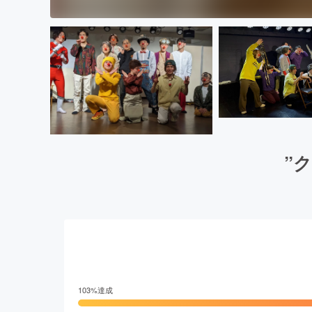
”
103
%達成