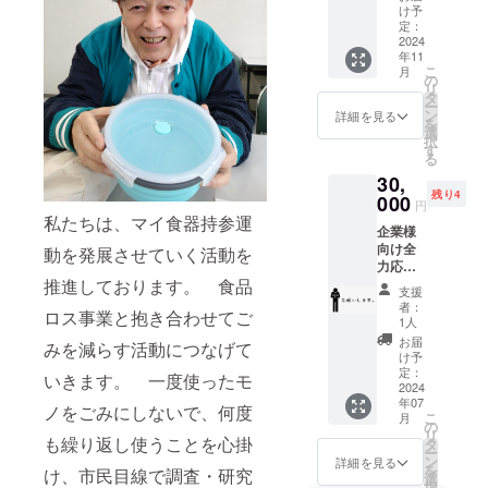
エに」
持参啓
け予
環境保
発活動
定：
全とそ
を広め
2024
の啓
年11
てくだ
発、そ
こ
月
さい！
の
して子
リ
ご希望
タ
どもた
ー
の場所
ン
詳細を見る
ちが輝
を
へ発送
選
ける未
択
させて
す
来を目
る
いただ
指して
30,
きま
いま
残り4
す。 ご
000
円
す。
来館・
私たちは、マイ食器持参運
企業様
手渡し
向け全
も可能
動を発展させていく活動を
力応援
です。
推進しております。 食品
コース
支援
お手紙
者：
ロス事業と抱き合わせてご
で御礼
1人
させて
お届
みを減らす活動につなげて
いただ
け予
きま
定：
いきます。 一度使ったモ
す。 く
2024
年07
るくる
ノをごみにしないで、何度
こ
月
プラザ
の
リ
イベン
も繰り返し使うことを心掛
タ
ー
ト時(１
ン
詳細を見る
を
け、市民目線で調査・研究
０月１
選
択