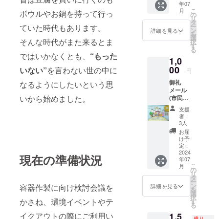
年07
こ
月
ボウルやお鍋を持って行っ
の
リ
タ
ー
ていた時代もあります。
ン
詳細を見る
を
選
そんな時代がまた来るとま
択
す
る
ではいかなくとも、
“もった
1,0
00
いない”
を言わない世の中に
円
御礼
なるようにしたいという思
メール
いから始めました。
(市民研
究員イ
支援
ラスト
者：
添付) ＊
3人
椎橋さ
お届
んの絵
け予
をメー
定：
ルに添
2024
現在の準備状況
年07
付して
こ
月
御礼
の
リ
メール
タ
ー
ン
詳細を見る
容器作製に向け検討会議を
を
選
択
かさね、環境イベントやテ
す
る
1,5
イクアウトの際にご利用い
残り