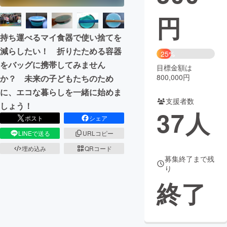
円
まちづくり・地域活性化
持ち運べるマイ食器で使い捨てを
減らしたい！ 折りたためる容器
CAMPFIRE for Social Good
CAMPFIRE Creation
25%
をバッグに携帯してみません
CAMPFIREふるさと納税
machi-ya
コミュニティ
目標金額は
800,000円
か？ 未来の子どもたちのため
に、エコな暮らしを一緒に始めま
支援者数
しょう！
37
人
ポスト
シェア
LINEで送る
URLコピー
埋め込み
QRコード
募集終了まで残
り
終了