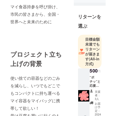
マイ食器持参を呼び掛け、
市民の皆さまから、全国・
リターンを
世界へと未来のために
選ぶ
目標金額
未達でも
リターン
プロジェクト立ち
が届きま
す
(All-in
上げの背景
方式)
500
円
“ポ
使い捨ての容器などのごみ
チッ”と
を減らし、いつでもどこで
応援
CAMPF
支援
もコンパクトに持ち運べる
IRE内
者：
メッ
3人
マイ容器をマイバッグに携
セージ
お届
で御礼
け予
帯して欲しい！
メッ
定：
セージ
2024
昔は豆腐を買いに行くのも