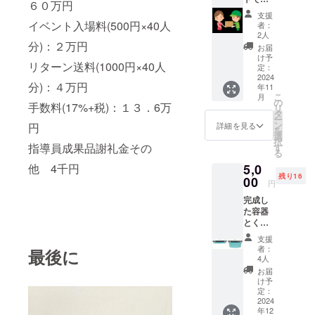
ま
６０万円
届けし
す。
支援
ます。
注）入
イベント入場料(500円×40人
者：
ご家
場引換
2人
族・ご
分)：２万円
券はロ
お届
友人で
ハス
け予
リターン送料(1000円×40人
まとめ
フェス
定：
てご支
2024
タ万博
分)：４万円
年11
援いた
2024秋
こ
月
だけま
でのみ
の
手数料(17%+税)：１３．6万
リ
す。 ご
ご利用
タ
ー
希望の
いただ
ン
詳細を見る
円
を
場所へ
けま
選
択
発送さ
す。 日
指導員成果品謝礼金その
す
る
せてい
程がま
5,0
他 4千円
ただき
だ発表
残り16
ます。
00
されて
円
ご来
おら
完成し
館・手
ず、１
た容器
渡しも
０月下
とくる
可能で
旬～１
くる
す。
１月中
支援
グッズ
旬にか
者：
最後に
をお届
けての
4人
け 工房
週末の
お届
指導員
みの開
け予
が作っ
定：
催予定
たオン
2024
昨年
年12
リーワ