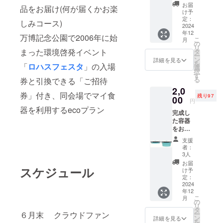
ラザを
第、ご
お届
品をお届け(何が届くかお楽
知って
連絡差
け予
いただ
し上げ
定：
しみコース)
くチャ
2024
ます。
年12
ンスを
下記住
万博記念公園で2006年に始
こ
月
くださ
所 ≪
の
リ
い！ 工
くるく
まった環境啓発イベント
タ
ー
房指導
るプラ
ン
詳細を見る
を
「
ロハスフェスタ
」の入場
員が
ザ≫ 大
選
択
作った
阪府吹
す
る
券と引換できる「ご招待
オン
田市千
2,0
リーワ
里万博
券」付き、同会場でマイ食
残り97
ン商品
00
公園4-3
円
をお届
吹田市
器を利用するecoプラン
完成し
けしま
資源リ
た容器
す。
サイク
をお届
～何が
ルセン
け (郵
お手元
ター
支援
送でお
に届く
内 く
者：
届け・
かはお
るくる
3人
来館不
楽しみ
プラ
お届
可の方
スケジュール
コース
ザ ま
け予
専用) 容
～ 当リ
定：
で お越
器完成
2024
サイク
しいた
年12
後、１
ル施
だける
こ
月
２月～
設、木
の
方に容
リ
順次お
工工
タ
器を手
ー
６月末 クラウドファン
届けさ
房・布
ン
渡しさ
詳細を見る
を