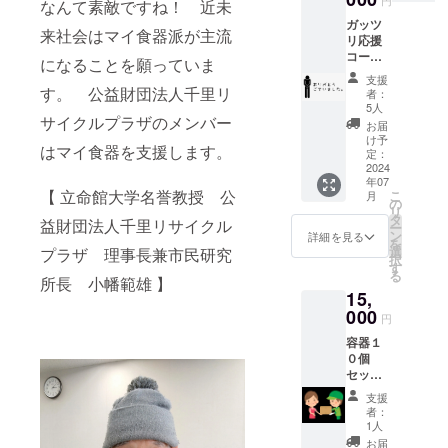
から始
円
なんて素敵ですね！ 近未
ご来
ざいま
まった
ガッツ
館・手
す。
環境を
来社会はマイ食器派が主流
リ応援
渡しも
テーマ
コース
可能で
になることを願っていま
にした
ただた
す。
イベン
支援
だ応援
す。 公益財団法人千里リ
者：
ト「ロ
したい
5人
ハス
思いを
サイクルプラザのメンバー
お届
フェス
くださ
け予
タ」。
はマイ食器を支援します。
い！ 心
定：
大阪府
を込め
2024
の万博
年07
た御礼
記念公
【 立命館大学名誉教授 公
こ
月
のメー
の
園から
リ
ルをお
タ
益財団法人千里リサイクル
スター
ー
送りさ
ン
詳細を見る
トし、
を
せてい
選
プラザ 理事長兼市民研究
今では
択
ただき
す
東京・
る
ます。
所長 小幡範雄 】
福岡な
15,
ど各地
000
円
で開催
してい
容器１
ます。
０個
「みん
セット
なの小
お届け
支援
さなエ
しま
者：
コを大
す。 マ
1人
きなコ
イ食器
お届