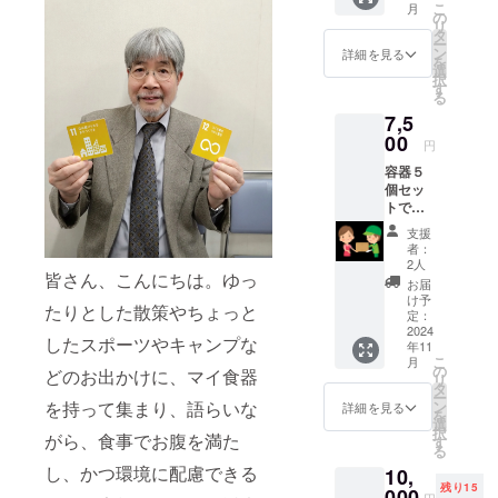
2023年
こ
月
ン商品
の
秋は
リ
と共
タ
10/27～
ー
に！ (く
ン
29、
詳細を見る
を
るくる
選
11/3～
択
グッズ
す
5、
る
は何が
11/10～
7,5
届くか
12の
お楽し
00
金・
円
みに) 私
土・日
容器５
たちの
に開催
個セッ
活動に
されま
トでお
“頑張
した。
届けし
れ！！”
（2024
支援
ます。
の思い
年秋の
者：
お揃い
たっぷ
2人
開催日
皆さん、こんにちは。ゆっ
でマイ
りの
程は
お届
食器持
コース
け予
追って
たりとした散策やちょっと
参啓発
容器完
定：
お知ら
活動始
2024
成後、
せさせ
したスポーツやキャンプな
年11
めま
順次発
て頂き
こ
月
しょ
送させ
の
ま
どのお出かけに、マイ食器
リ
う！ ご
ていた
タ
す。）
ー
希望の
だきま
ン
を持って集まり、語らいな
詳細を見る
ロハス
を
場所へ
す。 ご
選
フェス
択
発送さ
がら、食事でお腹を満た
支援い
す
タと
る
せてい
ただき
は…
し、かつ環境に配慮できる
10,
ただき
ありが
2006年
残り15
ます。
000
とうご