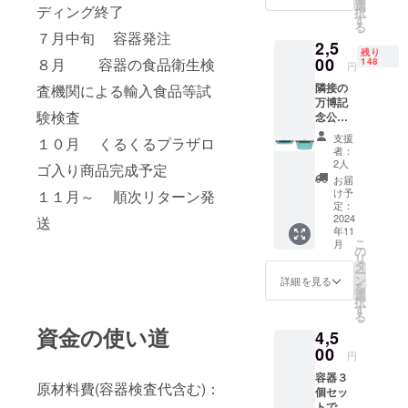
せてい
工房な
選
せてい
ディング終了
択
ただき
どで作
す
ただき
る
ます。
成した
ます。
７月中旬 容器発注
2,5
一品を
残り
00
お送り
８月 容器の食品衛生検
148
円
しま
隣接の
査機関による輸入食品等試
す。
万博記
験検査
念公園
東の広
支援
１０月 くるくるプラザロ
場で開
者：
催 “ロハ
2人
ゴ入り商品完成予定
スフェ
お届
スタ万
け予
１１月～ 順次リターン発
博2024
定：
秋” の入
2024
送
年11
場引換
こ
月
券付
の
リ
入場後
タ
ー
にくる
ン
詳細を見る
を
くるプ
選
択
ラザの
す
る
ブース
資金の使い道
4,5
(出展予
定)にて
00
円
マイ容
容器３
器をお
原材料費(容器検査代含む)：
個セッ
渡しし
トでお