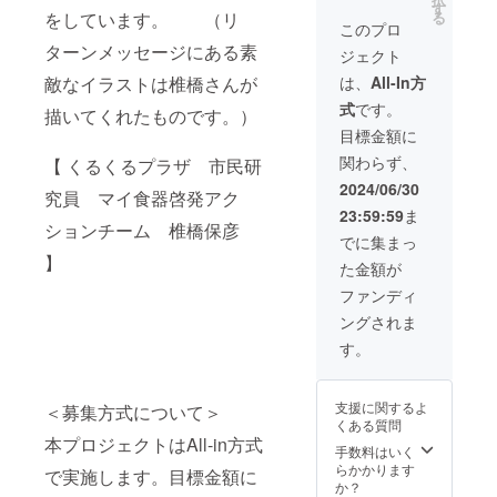
９日
す
をしています。 （リ
る
もった
このプロ
いない
ターンメッセージにある素
ジェクト
バザー
ル)に
敵なイラストは椎橋さんが
は、
All-In方
て、ご
式
です。
協力の
描いてくれたものです。）
御礼と
目標金額に
共に社
関わらず、
【 くるくるプラザ 市民研
名を掲
示させ
2024/06/30
究員 マイ食器啓発アク
ていた
23:59:59
ま
だきま
ションチーム 椎橋保彦
す。 ご
でに集まっ
希望の
】
た金額が
発送先
(会社名
ファンディ
など)を
ングされま
備考欄
にご記
す。
載くだ
さい。
支援に関するよ
＜募集方式について＞
くある質問
本プロジェクトはAll-in方式
手数料はいく
らかかります
で実施します。目標金額に
か？