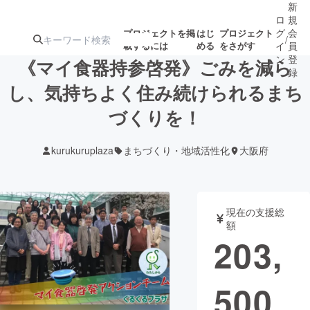
新
ロ
規
グ
会
プロジェクトを掲
はじ
プロジェクト
/
載するには
める
をさがす
イ
員
ン
登
《マイ食器持参啓発》ごみを減ら
録
し、気持ちよく住み続けられるまち
づくりを！
人気のプロ
注目のリ
注目の新着プロ
募集終了が近いプ
もうすぐ公開
ジェクト
ターン
ジェクト
ロジェクト
されます
kurukuruplaza
まちづくり・地域活性化
大阪府
アート・写真
音楽
現在の支援総
テクノロジー・ガジェット
ゲーム・サ
額
203,
映像・映画
書籍・雑誌
500
ビジネス・起業
チャレンジ