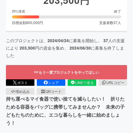
終了
25
%達成
目標金額
800,000
円
支援者数
37
人
このプロジェクトは、
2024/04/24
に募集を開始し、
37
人の支援
により
203,500
円の資金を集め、
2024/06/30
に募集を終了しま
した
もう一度プロジェクトをやってほしい
ポスト
シェア
LINEで送る
URLコピー
埋め込み
QRコード
持ち運べるマイ食器で使い捨てを減らしたい！ 折りた
ためる容器をバッグに携帯してみませんか？ 未来の子
どもたちのために、エコな暮らしを一緒に始めましょ
う！