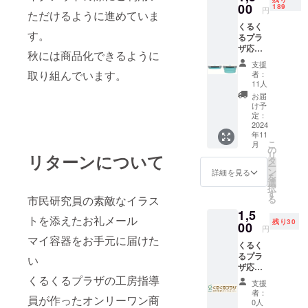
00
189
円
ただけるように進めていま
くるく
す。
るプラ
ザ応援
秋には商品化できるように
プラン
支援
Ａ 完成
取り組んでいます。
者：
した容
11人
器をく
お届
るくる
け予
プラザ
定：
でお渡
2024
年11
し (く
こ
月
るくる
の
リ
リターンについて
プラザ
タ
ー
へ来館
ン
詳細を見る
を
可能の
選
択
方限定)
す
る
市民研究員の素敵なイラス
お渡し
1,5
開始日
トを添えたお礼メール
残り30
は容器
00
円
完成
マイ容器をお手元に届けた
くるく
後、ご
るプラ
連絡い
い
ザ応援
たしま
プラン
くるくるプラザの工房指導
す。 容
支援
Ｂ くる
器が完
者：
員が作ったオンリーワン商
くるプ
成次
0人