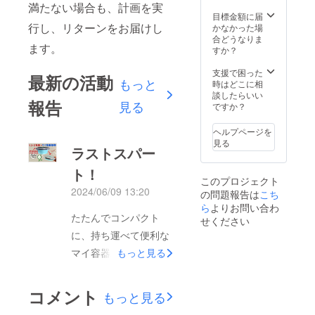
満たない場合も、計画を実
目標金額に届
行し、リターンをお届けし
かなかった場
合どうなりま
ます。
すか？
支援で困った
最新の活動
もっと
時はどこに相
談したらいい
報告
見る
ですか？
ヘルプページを
見る
ラストスパー
ト！
このプロジェクト
2024/06/09 13:20
の問題報告は
こち
ら
よりお問い合わ
たたんでコンパクト
せください
に、持ち運べて便利な
マイ容器バッグに携帯
もっと見る
してみませんか？電子
レンジも冷凍もOKで
コメント
もっと見る
す！“もったいない”と