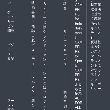
d
ン
映
カ
談
特定商
CAM
画
デ
会
取引法
PFI
ゲー
書
ミ
に基づ
RE
ム・
籍
ー
く表記
for
サー
・
と
情報セ
Ente
ビス
雑
は
キュリ
rtain
開発
誌
ク
サ
ティ方
men
出
ラ
ポ
針
t
版
ウ
ー
反社基
CAM
ビジ
ビ
ド
ト
本方針
PFI
ネ
ュ
フ
サ
カスタ
RE
ス・
ー
ァ
ー
マーハ
for
起業
テ
ン
ビ
ラスメ
Spor
ィ
デ
ス
ントに
ts
ー
ィ
対する
CAM
・
ン
考え方
PFI
ヘ
グ
クッ
RE
ル
と
キーポ
ふる
ス
は
リシー
さと
ケ
プ
実
納税
ア
ロ
施
AD
アー
舞
ジ
事
FOR
ト・
台
ェ
例
ALL
写真
・