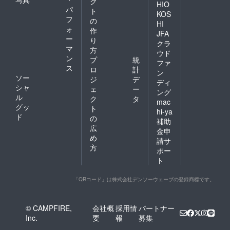
ク
HIO
パ
ト
KOS
フ
の
HI
ォ
作
JFA
ー
り
クラ
マ
方
ウド
ン
プ
統
ファ
ス
ロ
計
ン
ソー
ジ
デ
ディ
シャ
ェ
ー
ング
ル
ク
タ
mac
グッ
ト
hi-ya
ド
の
補助
広
金申
め
請サ
方
ポー
ト
「QRコード」は株式会社デンソーウェーブの登録商標です。
© CAMPFIRE,
会社概
採用情
パートナー
Inc.
要
報
募集