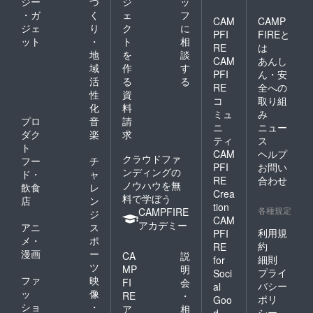
ジー
づ
ジ
ッ
・ガ
く
ェ
フ
CAM
CAMP
ジェ
り
ク
に
PFI
FIREと
ット
・
ト
相
RE
は
地
を
談
CAM
あんし
域
作
す
PFI
ん・安
活
る
る
RE
全への
性
資
コ
取り組
化
料
ミュ
み
プロ
音
請
ニ
ニュー
ダク
楽
求
ティ
ス
ト
CAM
ヘルプ
クラウドファ
フー
チ
PFI
お問い
ンディングの
ド・
ャ
RE
合わせ
ノウハウを無
飲食
レ
Crea
料で学ぼう
店
ン
tion
各種規定
CAMPFIRE
ジ
CAM
アカデミー
アニ
ス
利用規
PFI
メ・
ポ
約
RE
漫画
ー
CA
説
細則
for
ツ
MP
明
プライ
Soci
ファ
映
FI
会
バシー
al
ッ
像
RE
・
ポリ
Goo
ショ
・
ア
相
シー