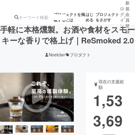
新
ロ
規
グ
会
プロジェクトを掲
はじ
プロジェクト
/
載するには
める
をさがす
イ
員
ン
登
手軽に本格燻製。お酒や食材をスモー
録
キーな香りで格上げ｜ReSmoked 2.0
人気のプロ
注目のリ
注目の新着プロ
募集終了が近いプ
もうすぐ公開
Noelclan
プロダクト
ジェクト
ターン
ジェクト
ロジェクト
されます
アート・写真
音楽
現在の支援総
額
1,53
テクノロジー・ガジェット
ゲーム・サ
3,69
映像・映画
書籍・雑誌
ビジネス・起業
チャレンジ