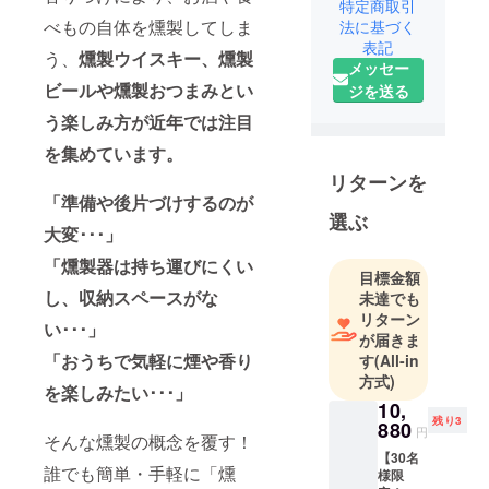
Clanを設
特定商取引
立。
べもの自体を燻製してしま
法に基づく
表記
現在は海外
う、
燻製ウイスキー、燻製
メッセー
の面白い商
ビールや燻製おつまみとい
ジを送る
品を発掘
う楽しみ方が近年では注目
し、日本の
お客様へ紹
を集めています。
介すること
リターンを
に力を注い
「準備や後片づけするのが
でおりま
選ぶ
大変･･･」
す。
「燻製器は持ち運びにくい
目標金額
Noel Clanに
し、収納スペースがな
未達でも
ついて
リターン
い･･･」
Noelとは英
が届きま
「おうちで気軽に煙や香り
す
(All-in
語で「クリ
方式)
スマス」
を楽しみたい･･･」
10,
Clanは「家
残り3
880
族、仲間」
円
そんな燻製の概念を覆す！
という意味
【30名
誰でも簡単・手軽に「燻
様限
がありま