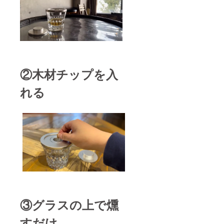
②木材チップを入
れる
③グラスの上で燻
すだけ