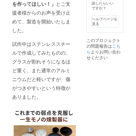
１） ※
が遅れ
談したらいい
を作ってほしい！」
とご支
送料無
る場合
ですか？
料 ※一
援者様からのお声を受け止
があり
部デザ
ます。
ヘルプページを
めて、製造を開始いたしま
インが
見る
変更と
した。
なる場
合があ
このプロジェクト
りま
試作中はステンレススチー
の問題報告は
こち
す。 ※
ご注文
ら
よりお問い合わ
ルで作成してみたものの、
状況、
せください
使用部
グラスが割れそうになるほ
材の供
ど重く、また通常のアルミ
給状
況、製
ニウムだと軽いですが、傷
造工程
上の都
がつきやすいという特徴が
合等に
より出
ありました。
荷時期
が遅れ
る場合
があり
ます。