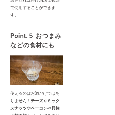
で使用することができま
す。
Point.５ おつまみ
などの食材にも
使えるのはお酒だけではあ
りません！
チーズ
や
ミック
スナッツ
や
ベーコ
ンや
貝柱