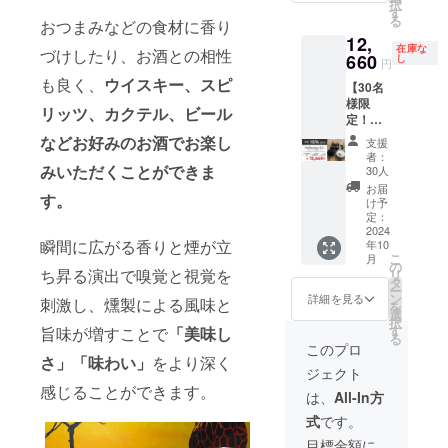
択
代
材チッ
す
材の供
ます。
る
1,780円
プ4種類
おつまみなどの食材に香り
給状
12,
=14,580
※送料無
況、製
在庫な
円（税
づけしたり、お酒との相性
660
料 ※一
し
造工程
円
込・送
部デザ
上の都
も良く、
ウイスキー、スピ
【30名
料込
インが
合等に
様限
み） ↓
変更と
より出
リッツ、カクテル、ビール
定！
超早割
なる場
荷時期
15％OF
10,240
合があ
が遅れ
支援
などお好みのお酒でお楽し
F！早
円＋
りま
る場合
者：
割】
トーチ
す。 ※
30人
があり
みいただくことができま
ReSmo
代
ご注文
ます。
お届
ked 2.0
1,780円
す。
状況、
け予
＋トー
＝
定：
使用部
チ
2024
12,020
材の供
瞬間に広がる香りと煙が立
年10
CAMPF
円（税
給状
こ
月
IRE価格
込・送
の
況、製
ち昇る演出で嗅覚と視覚を
リ
12,800
料込
タ
造工程
ー
円＋
み）
ン
上の都
詳細を見る
刺激し、燻製による風味と
を
トーチ
※ReSm
選
合等に
択
代
oked
す
より出
旨味が増すことで
「美味し
る
1,780円
2.0本体
荷時期
このプロ
=14,580
さ」「味わい」
をより深く
より
が遅れ
ジェクト
円（税
20％OF
る場合
感じることができます。
込・送
F ＜リ
があり
は、
All-In方
料込
ターン
ます。
式
です。
み） ↓
内容＞
早割
●ReSm
目標金額に