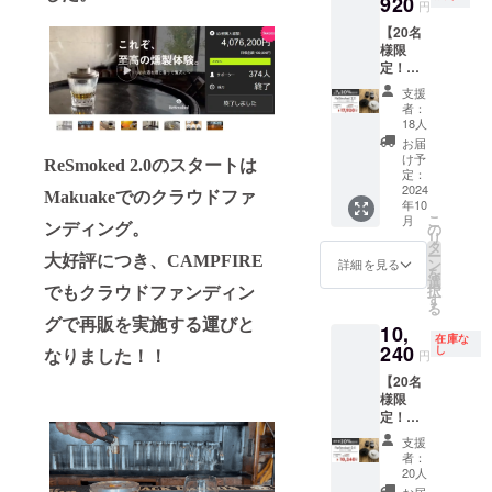
920
み ※一
る場合
円
込・送
部デザ
があり
【20名
料込
インが
ます。
様限
み） ↓
変更と
定！
早割
なる場
30％OF
11,130
合があ
支援
F！２個
円＋
りま
者：
セット
トーチ
す。 ※
18人
割】
代
ご注文
お届
ReSmo
1,780円
状況、
け予
ReSmoked 2.0のスタートは
ked 2.0
＝
定：
使用部
×2
2024
12,910
材の供
Makuakeでのクラウドファ
年10
CAMPF
円（税
給状
こ
月
IRE価格
込・送
の
ンディング。
況、製
リ
12,800
料込
タ
造工程
ー
円 × 2 =
大好評につき、CAMPFIRE
み）
ン
上の都
詳細を見る
を
25,600
※ReSm
選
合等に
択
でもクラウドファンディン
円（税
oked
す
より出
る
込・送
2.0本体
荷時期
グで再販を実施する運びと
10,
料込
より
が遅れ
在庫な
み） ↓
240
13％OF
し
る場合
円
なりました！！
2個セッ
F ＜リ
があり
【20名
ト割価
ターン
ます。
様限
格
内容＞
定！
8,960円
●ReSm
20％OF
× 2 =
oked
支援
F！超早
17,920
2.0本体
者：
割】
円（税
×１ ●木
20人
ReSmo
込・送
材チッ
お届