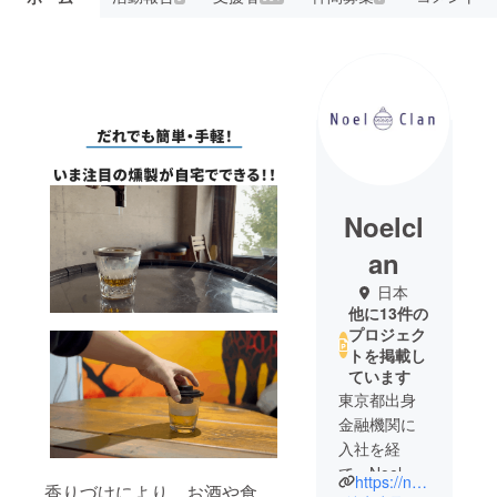
Noelcl
an
日本
他に13件の
プロジェク
トを掲載し
ています
東京都出身
金融機関に
入社を経
て、Noel
https://noelclan.com/
香りづけにより、お酒や食