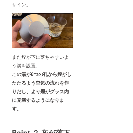
ザイン。
また煙が下に落ちやすいよ
う溝を設置。
この溝が6つの孔から煙がし
たたるよう空気の流れを作
りだし、より煙がグラス内
に充満するようになりま
す。
Point.２ 灰が落下