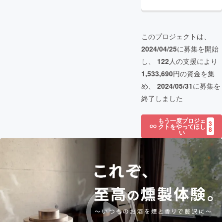
このプロジェクトは、
2024/04/25
に募集を開始
し、
122
人の支援により
1,533,690
円の資金を集
め、
2024/05/31
に募集を
終了しました
もう一度プロジェ
3
クトをやってほし
8
い