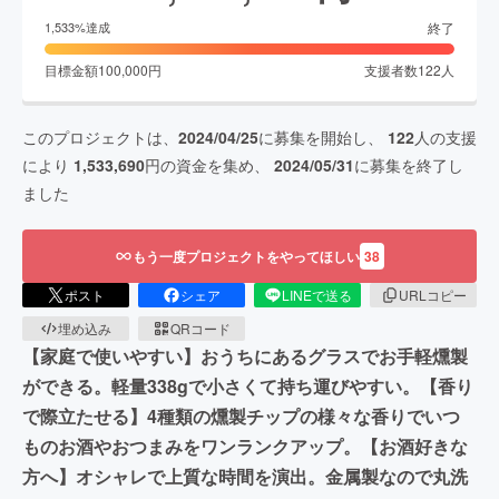
終了
1,533
%達成
目標金額
100,000
円
支援者数
122
人
このプロジェクトは、
2024/04/25
に募集を開始し、
122
人の支援
により
1,533,690
円の資金を集め、
2024/05/31
に募集を終了し
ました
もう一度プロジェクトをやってほしい
38
ポスト
シェア
LINEで送る
URLコピー
埋め込み
QRコード
【家庭で使いやすい】おうちにあるグラスでお手軽燻製
ができる。軽量338gで小さくて持ち運びやすい。【香り
で際立たせる】4種類の燻製チップの様々な香りでいつ
ものお酒やおつまみをワンランクアップ。【お酒好きな
方へ】オシャレで上質な時間を演出。金属製なので丸洗