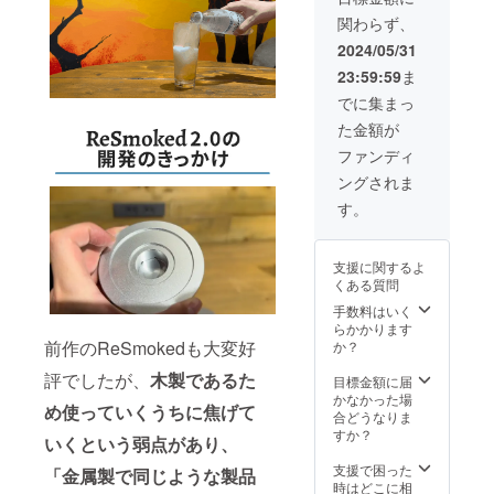
10,880
oked
関わらず、
円＋
2.0本体
トーチ
×１ ●木
2024/05/31
代
材チッ
23:59:59
ま
1,780円
プ4種類
＝
●プレミ
でに集まっ
12,660
アム
た金額が
円（税
トーチ×
込・送
１ ※送
ファンディ
料込
料無料
ングされま
み）
※一部デ
※ReSm
ザイン
す。
oked
が変更
2.0本体
となる
より
場合が
支援に関するよ
15％OF
ありま
くある質問
F ＜リ
す。 ※
ターン
ご注文
手数料はいく
内容＞
状況、
らかかります
●ReSm
使用部
前作のReSmokedも大変好
か？
oked
材の供
評でしたが、
木製であるた
2.0本体
給状
目標金額に届
×１ ●木
況、製
かなかった場
め使っていくうちに焦げて
材チッ
造工程
合どうなりま
プ4種類
上の都
すか？
いくという弱点があり、
●プレミ
合等に
アム
より出
支援で困った
「金属製で同じような製品
トーチ×
荷時期
時はどこに相