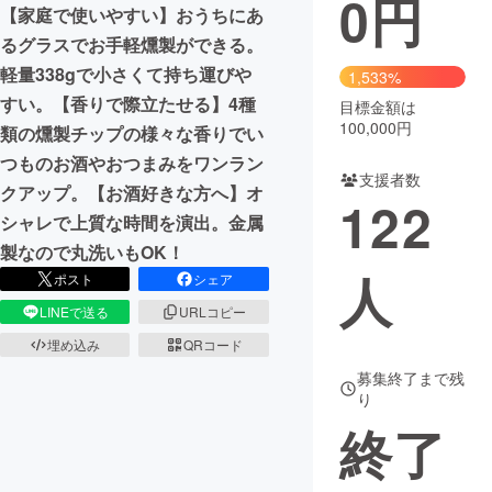
0
円
【家庭で使いやすい】おうちにあ
まちづくり・地域活性化
るグラスでお手軽燻製ができる。
軽量338gで小さくて持ち運びや
1,533%
すい。【香りで際立たせる】4種
目標金額は
CAMPFIRE for Social Good
CAMPFIRE Creation
100,000円
類の燻製チップの様々な香りでい
CAMPFIREふるさと納税
machi-ya
コミュニティ
つものお酒やおつまみをワンラン
支援者数
クアップ。【お酒好きな方へ】オ
122
シャレで上質な時間を演出。金属
製なので丸洗いもOK！
人
ポスト
シェア
LINEで送る
URLコピー
埋め込み
QRコード
募集終了まで残
り
終了