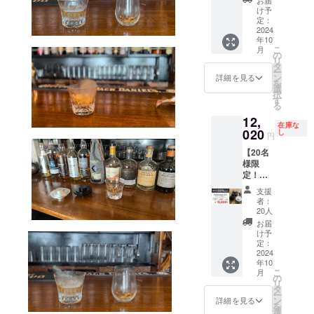
ked 2.0
料込
プ4種類
け予
×1
み）
定：
●プレミ
CAMPF
2024
※ReSm
アム
年10
IRE価格
oked
トーチ×
こ
月
12,800
2.0本体
の
１） ※
リ
円（税
より
タ
送料無
ー
込・送
20％OF
ン
料 ※一
詳細を見る
を
料込
F ＜リ
選
部デザ
択
み） ↓
ターン
す
インが
る
超早割
内容＞
変更と
12,
価格
●ReSm
なる場
在庫な
10,240
020
oked
し
合があ
円
円（税
2.0本体
りま
【20名
込・送
× 2 ●木
す。 ※
様限
料込
材チッ
ご注文
定！
み）
プ4種類
状況、
20％OF
※ReSm
× 2 ※送
使用部
支援
F！超早
oked
料無料
材の供
者：
割】
2.0本体
※一部デ
20人
給状
ReSmo
より
ザイン
況、製
お届
ked 2.0
20％OF
が変更
け予
造工程
＋トー
F ＜リ
定：
となる
上の都
チ
2024
ターン
場合が
合等に
年10
CAMPF
内容＞
ありま
より出
こ
月
IRE価格
●ReSm
の
す。 ※
荷時期
リ
12,800
oked
タ
ご注文
が遅れ
ー
円＋
2.0本体
ン
状況、
詳細を見る
る場合
を
トーチ
×１ ●木
選
使用部
があり