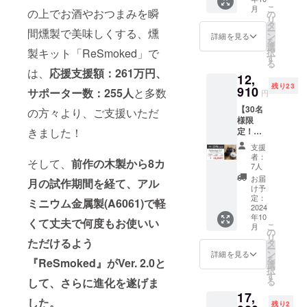
IRE価格
内容＞
います。
こ
月
12,800
の上でお酒やおつまみを瞬
●ReSm
の
リ
円（税
oked
タ
ー
間燻製で美味しくする、燻
込・送
2.0本体
ン
詳細を見る
を
料込
×１ ●木
選
製キット「ReSmoked」で
択
み） ↓
材チッ
す
る
早割価
プ4種類
は、
応援支援額：261万円、
12,
格
※送料込
残り23
11,130
910
み ※一
サポーター数：255人
と多数
円
円（税
部デザ
【30名
込・送
の方々より、ご支援いただ
インが
様限
料込
変更と
定！
きました！
み）
なる場
13％OF
※ReSm
合があ
支援
F！早
oked
りま
者：
そして、
前作の
木製から8カ
割】
2.0本体
す。 ※
7人
ReSmo
より
ご注文
お届
月の試作期間を経て、アル
ked 2.0
13％OF
状況、
け予
＋トー
F ＜リ
定：
使用部
ミニウム金属製(A6061)で軽
チ
2024
ターン
材の供
年10
CAMPF
内容＞
給状
くて丈夫で何度もお使いい
こ
月
IRE価格
●ReSm
の
況、製
リ
12,800
ただけるよう
oked
タ
造工程
ー
円＋
2.0本体
ン
上の都
詳細を見る
を
『ReSmoked』がVer. 2.0と
トーチ
×１ ●木
選
合等に
択
代
材チッ
す
より出
る
して、さらに進化を遂げま
1,780円
プ4種類
荷時期
17,
=14,580
※送料込
が遅れ
した。
残り2
円（税