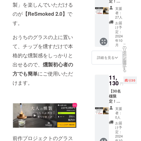
定！
製」を楽しんでいただける
す。
15％OF
支援
F！早
クリスマス
者：
のが
【ReSmoked 2.0】
で
割】
27人
は家族や恋
ReSmo
す。
お届
人や大切な
ked 2.0
け予
×1
定：
仲間と楽し
CAMPF
2024
おうちのグラスの上に置い
く過ごすこ
年10
IRE価格
こ
月
て、チップを燻すだけで本
とができる
12,800
の
リ
円（税
タ
１年に一度
格的な燻製感をしっかりと
ー
込・送
ン
詳細を見る
の日です。
を
料込
選
出せるので、
燻製初心者の
択
み） ↓
一年中をと
す
る
早割価
方でも簡単
にご使用いただ
おして大切
11,
格
な人と笑顔
残り30
10,880
130
けます。
円
円（税
で過ごせる
【30名
込・送
ように。
様限
料込
定！
Noel clanに
み）
13％OF
※ReSm
はそんな
支援
F！早
oked
者：
サービスを
割】
2.0本体
0人
ReSmo
より
お届けした
お届
ked 2.0
15％OF
け予
いと思いが
×1
F ＜リ
定：
込められて
CAMPF
2024
ターン
前作プロジェクトのグラス
年10