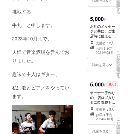
定しています。
を
選
択
す
挑戦する
る
5,000
円
牛丸 と申します。
お礼のメッセー
ジと共に、ご来
店時に使える ド
2023年10月まで、
リンク1杯引換券
支援者：2人
を2枚、お送り致
お届け予定：
します。 ※『F.』
夫婦で音楽酒場を営んでお
こ
2024年08月
の
店内のみご利用
リ
タ
可 （広島市中
りました。
ー
ン
区薬研堀6-19 筒
詳細を見る
を
選
井ビル402） ※一
択
趣味で主人はギター、
す
会計につき、一
る
枚ご利用可 ※有
5,000
効期限2025.1.31
円
残り5
私は歌とピアノをやってい
まで
オーナー手作り
ます。
の、店ロゴ入り
ミニ巾着袋をお
送り致します。
支援者：5人
サイズは縦約17
お届け予定：
㎝、横約15㎝、
こ
2024年10月
の
マチなし を予定
リ
タ
しています。 サ
ー
ン
イズやは、少し
詳細を見る
を