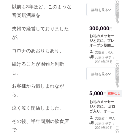
ける、 1日招待
リ
のご希望は、事
限り近
タ
券（3枚様まで招
以前も3年ほど、このような
ー
前に備考欄にご
いもの
ン
待可能）をお送
詳細を見る
を
記入お願い致し
をご用
選
り致します。プ
音楽居酒屋を
択
ます。 【記載
意致し
す
レオープンは8月
る
例】 ・日時：〇
ますの
下旬となりま
年〇月〇日（曜
300,000
夫婦で経営しておりました
で、ご
す。 8月20日
円
日）10:00-
了承く
(火)〜8月31日
11:00
お礼のメッセー
が、
ださ
(土)の間でご希
ジと共に、プレ
い。
望の日を 備考欄
オープン期間に
にご加入願いま
コロナのあおりもあり、
使える、貸切り
す。 【記載例】
支援者：0人
食べ飲み時間無
・日時：〇年〇
お届け予定：
制限で、ご利用
こ
月〇日（曜日）
2024年07月
続けることが困難と判断
の
いただける1日招
リ
10:00-11:00 詳
タ
待券（10枚様ま
ー
細はメールにて
し、
ン
で招待可能）を
詳細を見る
を
ご連絡させてい
選
お送り致しま
択
ただきます。 有
す
す。プレオープ
お客様から惜しまれなが
る
効期限 ご来店
ンは8月下旬とな
の当日のみ
5,000
ります。 8月20
ら、
円
在庫なし
『F.』店内のみ
日(火)〜8月31日
ご利用可 店舗住
お礼のメッセー
(土)の間で、ご
所 広島県広島
ジと共に、 店ロ
希望の日を、備
泣く泣く閉店しました。
市中区薬研堀6-
ゴ入り、オー
考欄にご記入願
19 筒井ビル402
ナー手作りコー
います。 【記載
支援者：10人
その後、半年間別の飲食店
スターを お送り
例】 ・日時：〇
お届け予定：
いたします。 サ
年〇月〇日（曜
こ
2024年10月
で
の
イズ約11㎝約11
日）10:00-
リ