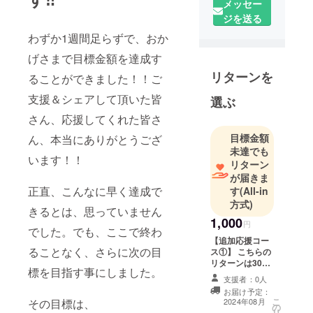
メッセー
た。
ジを送る
ど素人音楽
ですが、夫
わずか1週間足らずで、おか
婦でギター&
げさまで目標金額を達成す
ボーカル
リターンを
ることができました！！ご
（時々キー
ボード）ユ
支援＆シェアして頂いた皆
選ぶ
ニットを組
さん、応援してくれた皆さ
んでいま
目標金額
ん、本当にありがとうござ
す。お客様
未達でも
とまた一緒
います！！
リターン
に、音楽を
が届きま
楽しめる日
正直、こんなに早く達成で
す
(All-in
方式)
を夢見なが
きるとは、思っていません
ら、一から
1,000
円
でした。でも、ここで終わ
出直そうと
【追加応援コー
頑張ってい
ることなく、さらに次の目
ス①】 こちらの
リターンは3000
ます。
標を目指す事にしました。
円のリターンと
支援者：0人
同じ内容となり
お届け予定：
ます。 初めてご
こ
2024年08月
その目標は、
の
支援いただく
リ