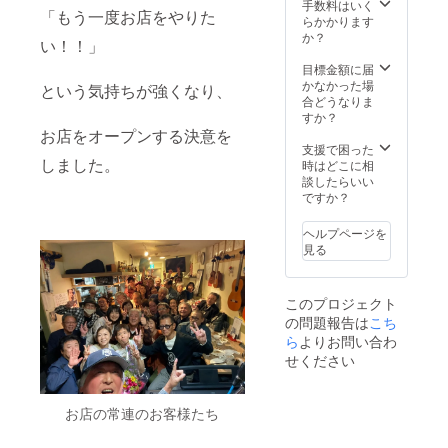
手数料はいく
「もう一度お店をやりた
らかかります
か？
い！！」
目標金額に届
かなかった場
という気持ちが強くなり、
合どうなりま
すか？
お店をオープンする決意を
支援で困った
しました。
時はどこに相
談したらいい
ですか？
ヘルプページを
見る
このプロジェクト
の問題報告は
こち
ら
よりお問い合わ
せください
お店の常連のお客様たち