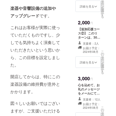
タ
方、すでにご支
ー
ン
援いただいた
詳細を見る
楽器や音響設備の追加や
を
選
方、どなたでも
択
す
お選びいただけ
アップグレード
です。
る
ます。 〈リター
2,000
ン内容〉 心を込
円
これはお客様が実際に使っ
めてお礼のメッ
【追加応援コー
セージを、メー
ス②】 このリ
ていただくものですし、少
ルにてお送りさ
ターンは、3000
せていただきま
円のリターンと
しでも気持ちよく演奏して
す。
支援者：2人
同じ内容となり
お届け予定：
いただきたいという思いか
ます。 初めてご
こ
2024年08月
の
支援いただく
リ
ら、この目標を設定しまし
タ
方、すでにご支
ー
ン
援いただいてい
詳細を見る
を
た。
選
る方、どなたで
択
す
もお選びいただ
る
けます。 〈リ
開店してからは、特にこの
3,000
ターン内容〉 心
円
を込めてお礼の
楽器設備の維持費が意外と
心を込めて、お
メッセージを、
礼のメッセージ
かかります。
メールにてお送
をメールにて、
りいたします。
送らせていただ
支援者：12人
きます。
図々しいお願いではござい
お届け予定：
こ
2024年08月
の
ますが、ご支援いただける
リ
タ
ー