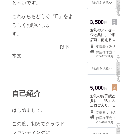
と幸いです。
ン
詳細を見る
を
選
択
す
る
これからもどうぞ『F.』をよ
3,500
円
ろしくお願いしま
お礼のメッセー
す。
ジと共に、ご来
店時に使える、
ウェルカムドリ
以下
支援者：24人
ンク一杯引換券
お届け予定：
を、お送り致し
本文
こ
2024年08月
の
ます。 ※『F.』店
リ
タ
内のみご利用可
ー
ン
（広島県広
詳細を見る
を
選
島市中区薬研堀
択
す
6-19 筒井ビル
る
402） 有効
5,000
期限2025.1.31ま
円
自己紹介
で
お礼のお手紙と
共に、 『F.』の
店ロゴ入り、オ
はじめまして。
リジナルピック
支援者：18人
を お送りいたし
お届け予定：
ます。 ピックは
こ
2024年09月
この度、初めてクラウド
の
一般的なおにぎ
リ
タ
り型のものを 予
ー
ファンディングに
ン
詳細を見る