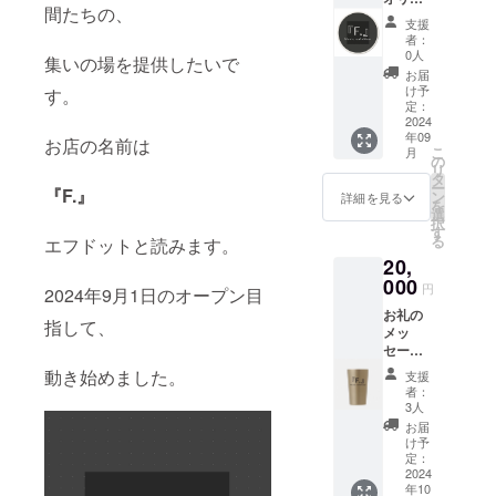
のを予
間たちの、
ナル
定して
支援
コース
いま
者：
ターを
す。 画
0人
集いの場を提供したいで
お送り
像はイ
お届
致しま
メージ
け予
す。
す。 吸
です。
定：
水力が
2024
実際の
年09
自慢の
ものと
お店の名前は
こ
月
丸形白
は異な
の
リ
雲石
る場合
タ
ー
『F.』
コース
があり
ン
詳細を見る
を
ター
ます。
選
択
で、
ご了承
す
る
エフドットと読みます。
コップ
くださ
20,
の結露
い。
をどん
000
円
2024年9月1日のオープン目
どん吸
お礼の
水して
指して、
メッ
くれま
セージ
す。 裏
と共
面はコ
動き始めました。
支援
に、お
ルク素
者：
店のロ
材なの
3人
ゴ入り
で机に
お届
タンブ
優し
け予
ラーを
く、滑
定：
お送り
2024
りにく
年10
致しま
くなっ