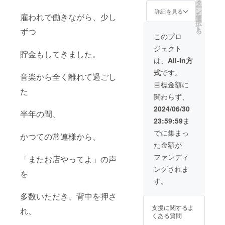
タ
㎝ コットン素材
11:00 詳細は
ー
ン
柄はお選びいた
詳細を見る
メールで連絡し
を
雇われで働きながら、少し
選
だけません。 こ
ます。 有効期
択
す
ちらは手作りの
限 ご来店当日
ずつ
る
ため、お時間を
このプロ
のみ 〈開催場
いただく場合が
所〉 『F.』店内
ジェクト
ございます。
広島市中区薬研
貯金もしてきました。
は、
All-In方
堀6-19 筒井ビル
402
式
です。
音楽から全く離れて過ごし
目標金額に
た
関わらず、
2024/06/30
半年の間、
23:59:59
ま
でに集まっ
かつての常連様から、
た金額が
ファンディ
「またお店やってよ」の声
ングされま
を
す。
多数いただき、背中を押さ
支援に関するよ
れ、
くある質問