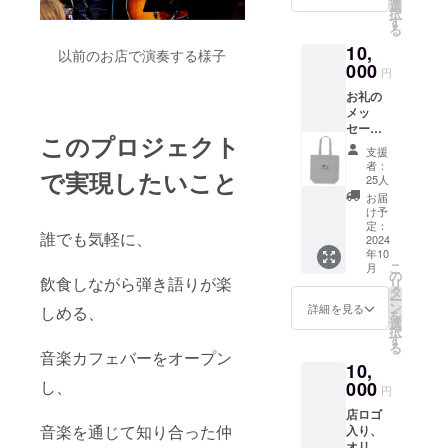
選
変更になる（誤
択
す
差の範囲）場合
る
があります。手
10,
以前のお店で演奏する様子
作りの為、予定
000
より遅れる場合
円
があります。
お礼の
メッ
セージ
このプロジェクト
と共
支援
に、オ
者：
で実現したいこと
リジナ
25人
ル店ロ
お届
ゴ入り
け予
トート
定：
誰でも気軽に、
バッグ
2024
年10
をお送
こ
月
りいた
の
飲食しながら弾き語りが楽
リ
しま
タ
ー
す。 サ
ン
詳細を見る
しめる、
を
イズ
選
択
は、縦
す
る
約36
音楽カフェバーをオープン
10,
㎝、横
し、
約37
000
円
㎝、マ
店ロゴ
チ約11
音楽を通じて知り合った仲
入り、
㎝ のも
オリジ