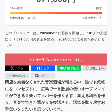
終了
134
%達成
目標金額
500,000
円
支援者数
101
人
このプロジェクトは、
2024/05/11
に募集を開始し、
101
人の支援
により
671,500
円の資金を集め、
2024/06/30
に募集を終了しま
した
もう一度プロジェクトをやってほしい
ポスト
シェア
LINEで送る
URLコピー
埋め込み
QRコード
閉店を余儀なくされた音楽酒場が増える中、誰でも気軽
にをコンセプトに、広島で一番敷居の低いオープンマイ
クができる音楽カフェバーを作ります。集える場所を作
り、音楽でできた繋がりを復活させ、活気を取り戻すお
手伝いをしたいと思っています。