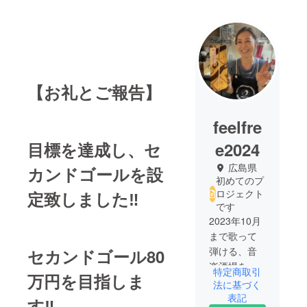
【お礼とご報告】
feelfre
目標を達成し、セ
e2024
広島県
カンドゴールを設
初めてのプ
ロジェクト
定致しました‼️
です
2023年10月
まで歌って
弾ける、音
セカンドゴール80
楽酒場を夫
特定商取引
万円を目指しま
婦で経営し
法に基づく
ていまし
表記
す‼️