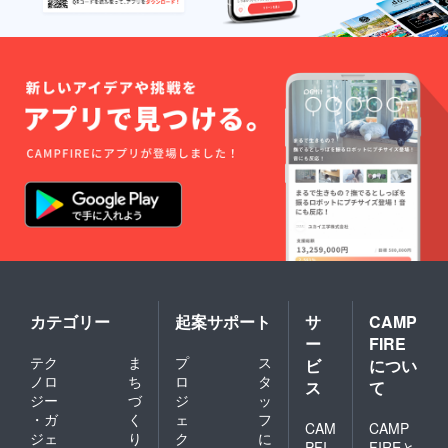
カテゴリー
起案サポート
サ
CAMP
ー
FIRE
テク
ま
プ
ス
ビ
につい
ノロ
ち
ロ
タ
ス
て
ジー
づ
ジ
ッ
・ガ
く
ェ
フ
CAM
CAMP
ジェ
り
ク
に
PFI
FIREと