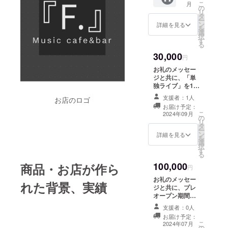
こ
月
す。 画
ており
の
リ
像はイ
ます。
タ
ー
メージ
サイズ
ン
詳細を見る
を
です。
直径
選
択
容量
10.3
す
る
450ml
㎝、厚
30,000
実際の
さ0.8㎝
円
物とは
のもの
お礼のメッセー
異なる
を予定
ジと共に、「単
場合が
してい
独ライブ」を1時
ござい
ます。
間の枠で、お店
ます。
画像は
支援者：1人
お店のロゴ
でできる引換券
ご了承
イメー
お届け予定：
をお送りしま
くださ
ジで
こ
2024年09月
の
す。 〈開催予
い。
す。 仕
リ
タ
定〉 2024年10
様は
ー
ン
月〜2024年12月
詳細を見る
メー
を
選
頃 『F.』店舗内
カー在
択
す
ステージにて 住
庫状況
る
所 広島県広島
によ
100,000
商品・お店が作ら
市中区薬研堀6-
円
り、変
19筒井ビル402
更にな
お礼のメッセー
支援者様の交通
れた背景、実績
る場合
ジと共に、プレ
費や滞在費は各
があり
オープン期間
自でご負担くだ
ます。
に、 貸切で食べ
さい。 詳細は
支援者：0人
その場
飲み時間無制限
メールで連絡し
お届け予定：
合は、
でご利用いただ
こ
ます。 お日にち
2024年07月
できる
の