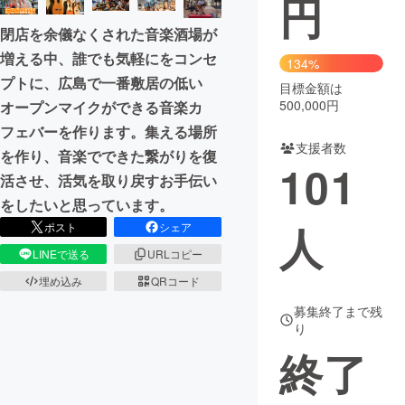
円
閉店を余儀なくされた音楽酒場が
まちづくり・地域活性化
増える中、誰でも気軽にをコンセ
134%
プトに、広島で一番敷居の低い
目標金額は
CAMPFIRE for Social Good
CAMPFIRE Creation
500,000円
オープンマイクができる音楽カ
CAMPFIREふるさと納税
machi-ya
コミュニティ
フェバーを作ります。集える場所
支援者数
を作り、音楽でできた繋がりを復
101
活させ、活気を取り戻すお手伝い
をしたいと思っています。
人
ポスト
シェア
LINEで送る
URLコピー
埋め込み
QRコード
募集終了まで残
り
終了