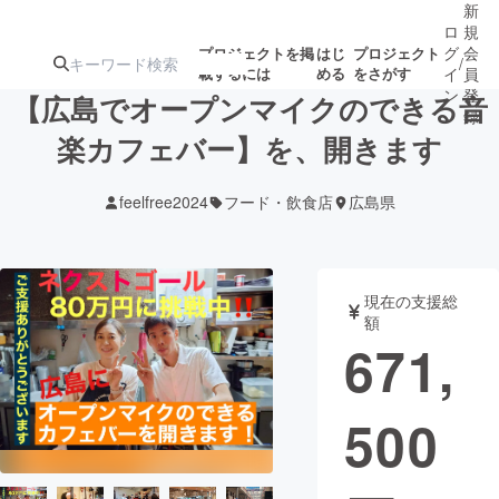
新
ロ
規
グ
会
プロジェクトを掲
はじ
プロジェクト
/
載するには
める
をさがす
イ
員
ン
登
【広島でオープンマイクのできる音
録
楽カフェバー】を、開きます
人気のプロ
注目のリ
注目の新着プロ
募集終了が近いプ
もうすぐ公開
feelfree2024
フード・飲食店
広島県
ジェクト
ターン
ジェクト
ロジェクト
されます
アート・写真
音楽
現在の支援総
額
671,
テクノロジー・ガジェット
ゲーム・サ
500
映像・映画
書籍・雑誌
ビジネス・起業
チャレンジ