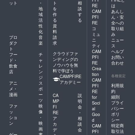
ット
・
ト
相
RE
は
地
を
談
CAM
あんし
域
作
す
PFI
ん・安
活
る
る
RE
全への
性
資
コ
取り組
化
料
ミュ
み
プロ
音
請
ニ
ニュー
ダク
楽
求
ティ
ス
ト
CAM
ヘルプ
クラウドファ
フー
チ
PFI
お問い
ンディングの
ド・
ャ
RE
合わせ
ノウハウを無
飲食
レ
Crea
料で学ぼう
店
ン
tion
各種規定
CAMPFIRE
ジ
CAM
アカデミー
アニ
ス
利用規
PFI
メ・
ポ
約
RE
漫画
ー
CA
説
細則
for
ツ
MP
明
プライ
Soci
ファ
映
FI
会
バシー
al
ッ
像
RE
・
ポリ
Goo
ショ
・
ア
相
シー
d
ン
映
カ
談
特定商
CAM
画
デ
会
取引法
PFI
ゲー
書