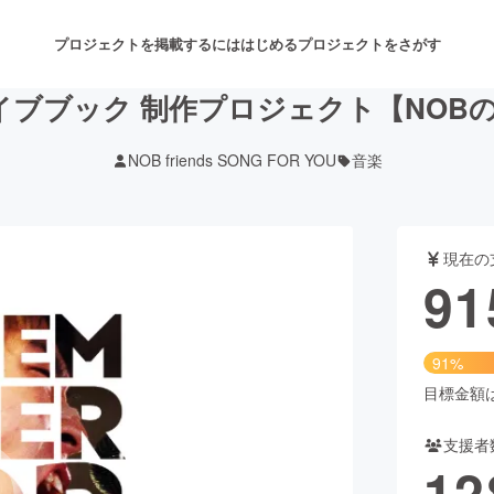
プロジェクトを掲載するには
はじめる
プロジェクトをさがす
カイブブック 制作プロジェクト【NOB
NOB friends SONG FOR YOU
音楽
注目のリターン
注目の新着プロジェクト
募集終了が近いプロジェクト
も
現在の
音楽
舞台・パフォーマンス
91
ゲーム・サービス開発
フード・飲食店
91%
書籍・雑誌出版
アニメ・漫画
目標金額は1
支援者
チャレンジ
ビューティー・ヘルスケ
12