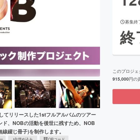
募集終
CAMPFIRE for Social Good
CAMPFIRE Creation
終
CAMPFIREふるさと納税
machi-ya
コミュニティ
このプロジェ
915,000
円の
してリリースした1stフルアルバムのツアー
ド、NOBの活動を後世に残すため、NOB
の無線綴じ冊子)を制作します。
ピー
埋め込み
QRコード