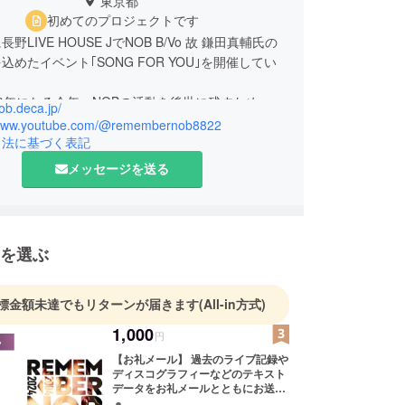
東京都
初めてのプロジェクトです
長野LIVE HOUSE JでNOB B/Vo 故 鎌田真輔氏の
込めたイベント｢SONG FOR YOU｣を開催してい
0年になる今年、NOBの活動を後世に残すため、プ
nob.deca.jp/
トを立ち上げました。
/www.youtube.com/@remembernob8822
引法に基づく表記
メッセージを送る
を選ぶ
標金額未達でもリターンが届きます
(All-in方式)
1,000
円
【お礼メール】 過去のライブ記録や
ディスコグラフィーなどのテキスト
データをお礼メールとともにお送り
します。