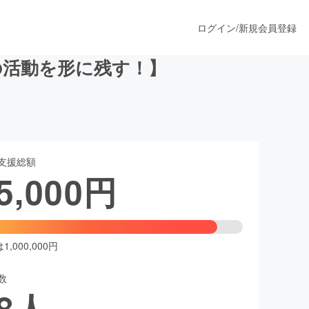
ログイン
/
新規会員登録
の活動を形に残す！】
うすぐ公開されます
支援総額
プロダクト
5,000
円
ファッション
スポーツ
,000,000円
数
ア
ソーシャルグッド
8
人