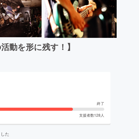
の活動を形に残す！】
終了
支援者数
128
人
ました