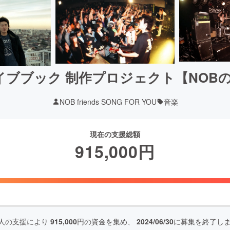
カイブブック 制作プロジェクト【NOB
NOB friends SONG FOR YOU
音楽
現在の支援総額
915,000
円
人の支援により
915,000
円の資金を集め、
2024/06/30
に募集を終了し