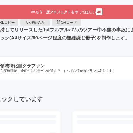
もう一度プロジェクトをやってほしい
40
RLコピー
埋め込み
QRコード
を持してリリースした1stフルアルバムのツアー中不慮の事故に
ク(A4サイズ/80ページ程度の無線綴じ冊子)を制作します。
領域特化型クラファン
から実施可能。 企画からリターン配送まで、すべてお任せのプランもあります！
ェックしています