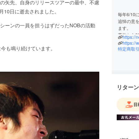
の矢先、自身のリリースツアーの最中、不慮
6月10日に逝去されました。
毎年6/10に
追悼の意を
シーンの一員を担うはずだったNOBの活動
ます。
事故から2
https://
ロジェク
https:/
は今も鳴り続けています。
特定商取
リターン
目