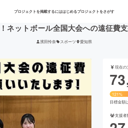
プロジェクトを掲載するには
はじめる
プロジェクトをさがす
！ネットボール全国大会への遠征費
濱田怜奈
スポーツ
愛知県
注目のリターン
注目の新着プロジェクト
募集終了が近いプロジェクト
も
現在の
音楽
舞台・パフォーマンス
73
ゲーム・サービス開発
フード・飲食店
121%
書籍・雑誌出版
アニメ・漫画
目標金額は6
支援者
チャレンジ
ビューティー・ヘルスケ
27