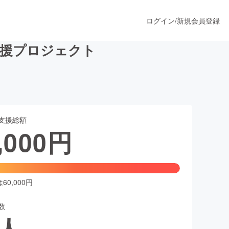
ログイン
/
新規会員登録
支援プロジェクト
うすぐ公開されます
支援総額
プロダクト
,000
円
ファッション
スポーツ
0,000円
数
ア
ソーシャルグッド
人