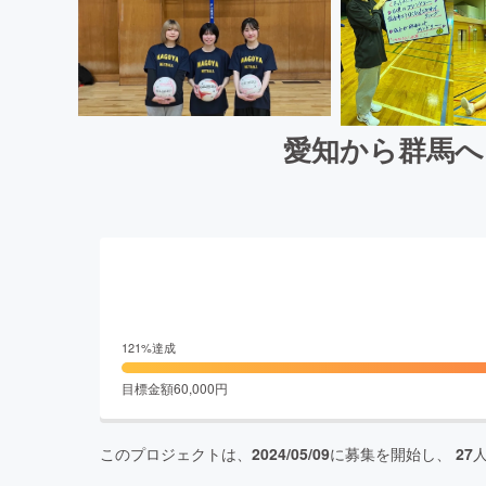
愛知から群馬へ
121
%達成
目標金額
60,000
円
このプロジェクトは、
2024/05/09
に募集を開始し、
27