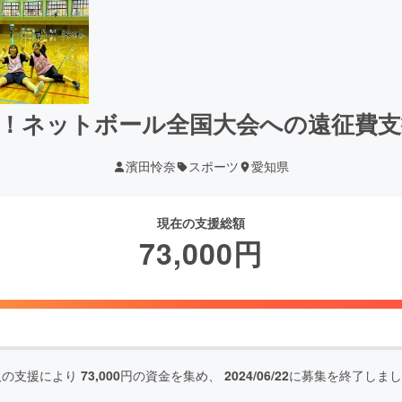
！ネットボール全国大会への遠征費
濱田怜奈
スポーツ
愛知県
現在の支援総額
73,000
円
人の支援により
73,000
円の資金を集め、
2024/06/22
に募集を終了しまし