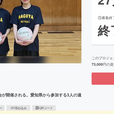
募集終
CAMPFIRE for Social Good
CAMPFIRE Creation
終
CAMPFIREふるさと納税
machi-ya
コミュニティ
このプロジェ
73,000
円の資
大会が開催される。愛知県から参加する3人の遠
ピー
埋め込み
QRコード