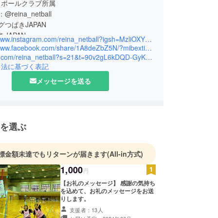
トボールクラブ所属
：@reina_netball
ングつばきJAPAN
きJAPAN
https://www.instagram.com/reina_netball?igsh=MzliOXY3NjBuNmc2&utm_source=qr
https://www.facebook.com/share/1A8deZbZ5N/?mibextid=wwXlfr
https://x.com/reina_netball?s=21&t=90v2gL6kDQD-GyKvXhApOA
引法に基づく表記
メッセージを送る
を選ぶ
標金額未達でもリターンが届きます
(All-in方式)
1,000
円
【お礼のメッセージ】 感謝の気持ち
を込めて、お礼のメッセージをお送
りします。
支援者：13人