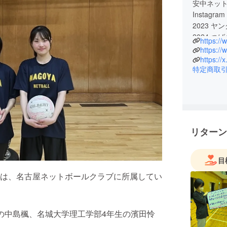
安中ネッ
Instagram
2023 ヤ
2024 つば
特定商取
リターン
目
は、名古屋ネットボールクラブに所属してい
の中島楓、名城大学理工学部4年生の濱田怜