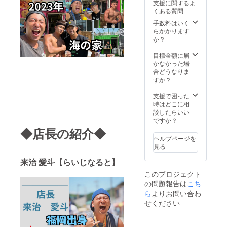
支援に関するよ
造るオ
くある質問
リジナ
ル店名
手数料はいく
入りの
らかかります
お箸。
か？
・食事
券→有
目標金額に届
効期
かなかった場
限 令
合どうなりま
和6年9
すか？
月末ま
で
支援で困った
時はどこに相
談したらいい
ですか？
◆店長の紹介◆
ヘルプページを
見る
来治 愛斗【らいじなると】
このプロジェクト
の問題報告は
こち
ら
よりお問い合わ
せください