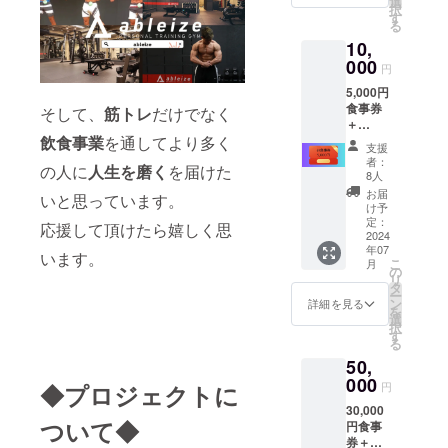
選
択
9月末ま
す
る
で
10,
000
円
5,000円
食事券
そして、
筋トレ
だけでなく
＋
飲食事業
を通してより多く
ableize
支援
シャツ
者：
の人に
人生を磨く
を届けた
＋お礼
8人
状 ※お
お届
いと思っています。
食事と
け予
ドリン
定：
応援して頂けたら嬉しく思
クから
2024
年07
お選び
います。
こ
月
いただ
の
リ
けま
タ
ー
す。
ン
詳細を見る
を
※ableiz
選
択
eTシャ
す
る
ツはロ
50,
ンTと半
袖Tシャ
000
◆
プロジェクトに
円
ツから1
30,000
つ選べ
ついて
◆
円食事
ます！
券＋選
・サイ