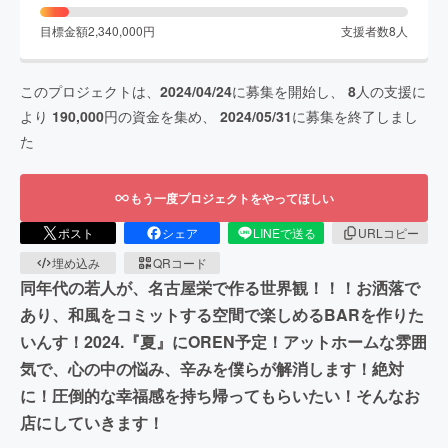
目標金額
2,340,000
円
支援者数
8
人
このプロジェクトは、
2024/04/24
に募集を開始し、
8
人の支援に
より
190,000
円の資金を集め、
2024/05/31
に募集を終了しまし
た
もう一度プロジェクトをやってほしい
ポスト
シェア
LINEで送る
URLコピー
埋め込み
QRコード
同年代の若人が、名古屋栄で作る世界観！！！お洒落で
あり、和風をコミットする空間で楽しめるBARを作りた
いんす！2024.『夏』にOREN予定！アットホームな雰囲
気で、心の中の悩み、辛みを僕らが解消します！絶対
に！圧倒的な幸福感を持ち帰ってもらいたい！そんなお
店にしていきます！