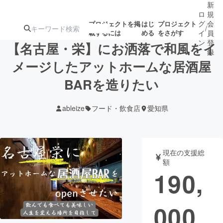
新
ロ
規
グ
会
プロジェクトを掲
はじ
プロジェクト
/
載するには
める
をさがす
イ
員
ン
登
【名古屋・栄】にお洒落で和風をイ
録
メージしたアットホームな居酒屋
BARを造りたい
人気のプロ
注目のリ
注目の新着プロ
募集終了が近いプ
もうすぐ公開
ジェクト
ターン
ジェクト
ロジェクト
されます
ableize
フード・飲食店
愛知県
アート・写真
音楽
現在の支援総
テクノロジー・ガジェット
ゲーム・サ
額
190,
映像・映画
書籍・雑誌
000
ビジネス・起業
チャレンジ