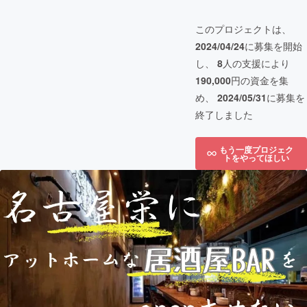
このプロジェクトは、
2024/04/24
に募集を開始
し、
8
人の支援により
190,000
円の資金を集
め、
2024/05/31
に募集を
終了しました
もう一度プロジェク
トをやってほしい