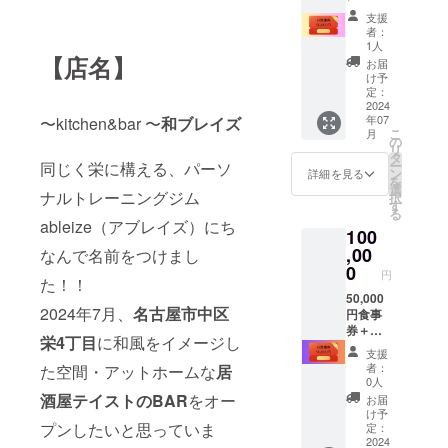
べるお
ズ展
支援
酒＋お
開：M,
者：
礼状 ※
L ・カ
1人
お食事
【店名】
ラー展
お届
とドリ
開：ロ
け予
ンクか
ンT黒
定：
らお選
2024
色、半
年07
〜kitchen&bar 〜
和ブレイズ
びいた
袖Tシャ
こ
月
だけま
ツ紺色
の
リ
す。
・食事
タ
ー
同じく栄に構える、パーソ
（選べ
券→有
ン
詳細を見る
を
るお
効期
選
ナルトレーニングジム
択
酒
限 令
す
る
シャン
和6年9
ableize（アブレイズ）にち
100
パン・
月末ま
焼酎・
,00
で 「ご
なんで名前をつけまし
ウイス
希望のT
0
円
た！！
キー・
シャツ
日本酒
50,000
の種類
2024年7月、
名古屋市中区
のハー
円食事
とサイ
フボト
券＋選
ズを備
栄4丁目
に和風をイメージし
ル）
べるお
考欄に
支援
「ご希
酒＋専
ご記載
者：
た空間・アットホームな
居
望のお
用箸
くださ
0人
酒の種
セット
い」
酒屋テイストのBAR
をオー
お届
類を備
＋お礼
け予
考欄に
状 ※お
プンしたいと思っていま
定：
ご記載
食事と
2024