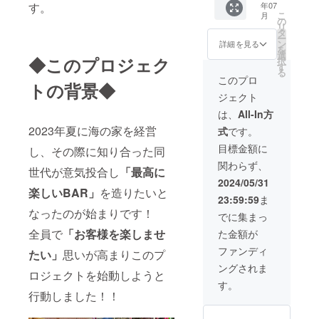
す。
年07
くださ
ドリン
こ
月
い」」
クから
の
リ
・食事
お選び
タ
ー
券→有
いただ
ン
詳細を見る
を
効期
けま
選
◆このプロジェク
択
限 令
す。
す
る
和6年9
（選べ
このプロ
トの背景◆
月末ま
るお
ジェクト
で
酒
シャン
は、
All-In方
パン・
2023年夏に海の家を経営
式
です。
焼酎・
ウイス
目標金額に
し、その際に知り合った同
キー・
関わらず、
日本酒
世代が意気投合し
「最高に
のハー
2024/05/31
フボト
楽しいBAR」
を造りたいと
23:59:59
ま
ル）
なったのが始まりです！
「ご希
でに集まっ
望のお
全員で
「お客様を楽しませ
た金額が
酒の種
類を備
ファンディ
たい」
思いが高まりこのプ
考欄に
ングされま
ご記載
ロジェクトを始動しようと
くださ
す。
い」
行動しました！！
オー
ダーで