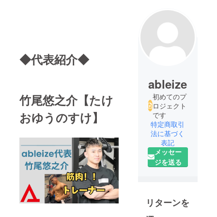
◆代表紹介◆
ableize
竹尾悠之介【たけ
初めてのプ
ロジェクト
おゆうのすけ】
です
特定商取引
法に基づく
表記
メッセー
ジを送る
リターンを