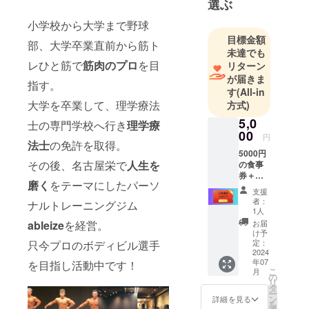
選ぶ
小学校から大学まで野球
目標金額
部、大学卒業直前から筋ト
未達でも
レひと筋で
筋肉のプロ
を目
リターン
が届きま
指す。
す
(All-in
大学を卒業して、理学療法
方式)
5,0
士の専門学校へ行き
理学療
00
円
法士
の免許を取得。
5000円
その後、名古屋栄で
人生を
の食事
券＋お
磨く
をテーマにしたパーソ
礼状 ※
支援
お食事
者：
ナルトレーニングジム
とドリ
1人
ンクか
お届
ableize
を経営。
らお選
け予
びいた
定：
只今プロのボディビル選手
だけま
2024
年07
す。 ・
を目指し活動中です！
こ
月
食事券
の
リ
→有効
タ
ー
期限
ン
詳細を見る
を
令和6年