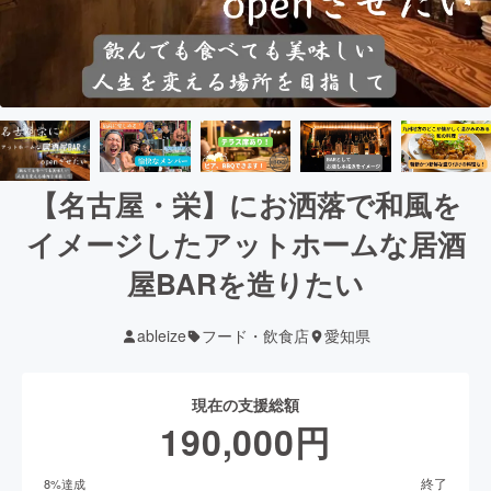
【名古屋・栄】にお洒落で和風を
イメージしたアットホームな居酒
屋BARを造りたい
ableize
フード・飲食店
愛知県
現在の支援総額
190,000
円
終了
8
%達成