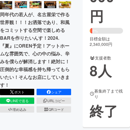
円
まちづくり・地域活性化
同年代の若人が、名古屋栄で作る
世界観！！！お洒落であり、和風
CAMPFIRE for Social Good
CAMPFIRE Creation
をコミットする空間で楽しめる
8%
BARを作りたいんす！2024.
CAMPFIREふるさと納税
machi-ya
コミュニティ
目標金額は
2,340,000円
『夏』にOREN予定！アットホー
ムな雰囲気で、心の中の悩み、辛
支援者数
みを僕らが解消します！絶対に！
8
人
圧倒的な幸福感を持ち帰ってもら
いたい！そんなお店にしていきま
す！
募集終了まで残
ポスト
シェア
り
LINEで送る
URLコピー
終了
埋め込み
QRコード