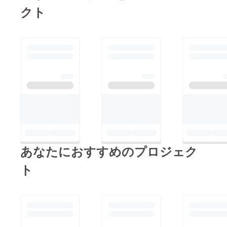
クト
社が運営するタレント
養成スクール「アク
ターズスタジオ金沢」
にて歌やダンスを学ぶ
１４名にて構成される
アイドルグループ。
『石川県を元気にした
い！』『石川県の魅力
を全国に発信した
い！』という想いを胸
に、石川県で活動中。
あなたにおすすめのプロジェク
ト