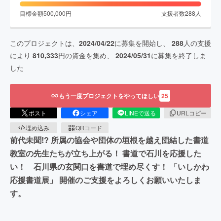
目標金額
500,000
円
支援者数
288
人
このプロジェクトは、
2024/04/22
に募集を開始し、
288
人の支援
により
810,333
円の資金を集め、
2024/05/31
に募集を終了しま
した
もう一度プロジェクトをやってほしい
25
ポスト
シェア
LINEで送る
URLコピー
埋め込み
QRコード
前代未聞!? 所属の協会や団体の垣根を越え団結した書道
教室の先生たちが立ち上がる！ 書道で石川を応援した
い！ 石川県の玄関口を書道で埋め尽くす！ 「いしかわ
応援書道展」 開催のご支援をよろしくお願いいたしま
す。