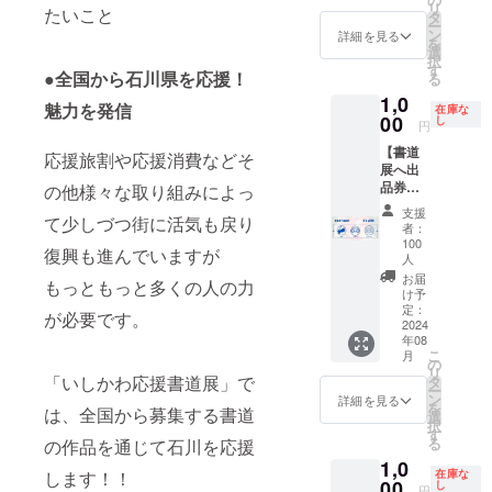
リ
たいこと
を送付
ドファ
タ
ー
いたし
ンディ
ン
詳細を見る
を
ます。
ングの
選
択
・支援
システ
す
●全国から石川県を応援！
る
者名お
ムに登
1,0
よび
録して
魅力を発信
在庫な
メッ
00
いる名
し
円
セージ
前以外
【書道
をパン
の名前
応援旅割や応援消費などそ
展へ出
フレッ
をレク
品券付
の他様々な取り組みによっ
トに掲
チャー
き プラ
載致し
受けた
支援
て少しづつ街に活気も戻り
ンA】
ます(任
い場
者：
半紙1
意) 備
合、備
100
復興も進んでいますが
枚、書
考欄に
人
考欄に
道展へ
氏名
ご記載
お届
もっともっと多くの人の力
出品で
（ニッ
け予
してく
きま
定：
クネー
ださい
が必要です。
2024
す！ ※
ム可）
年08
作品の
または
こ
月
〆切は5
の
会社
リ
「いしかわ応援書道展」で
月31日
タ
名。
ー
必着に
ン
メッ
詳細を見る
を
は、全国から募集する書道
なりま
選
セージ
択
す。
す
（50文
る
の作品を通じて石川を応援
【リ
字以
1,0
ターン
内）を
します！！
在庫な
00
内容】 ︎
し
ご記入
円