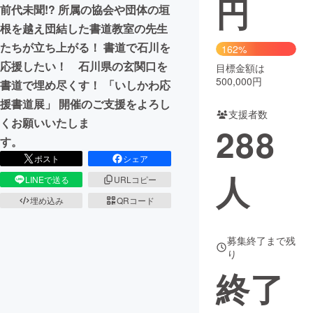
円
前代未聞!? 所属の協会や団体の垣
まちづくり・地域活性化
根を越え団結した書道教室の先生
たちが立ち上がる！ 書道で石川を
162%
応援したい！ 石川県の玄関口を
目標金額は
CAMPFIRE for Social Good
CAMPFIRE Creation
500,000円
書道で埋め尽くす！ 「いしかわ応
CAMPFIREふるさと納税
machi-ya
コミュニティ
援書道展」 開催のご支援をよろし
支援者数
くお願いいたしま
288
す。
ポスト
シェア
人
LINEで送る
URLコピー
埋め込み
QRコード
募集終了まで残
り
終了