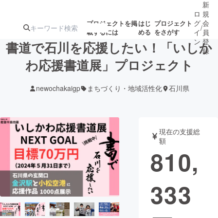
新
ロ
規
グ
会
プロジェクトを掲
はじ
プロジェクト
/
載するには
める
をさがす
イ
員
ン
登
書道で石川を応援したい！「いしか
録
わ応援書道展」プロジェクト
人気のプロ
注目のリ
注目の新着プロ
募集終了が近いプ
もうすぐ公開
newochakaigp
まちづくり・地域活性化
石川県
ジェクト
ターン
ジェクト
ロジェクト
されます
アート・写真
音楽
現在の支援総
額
810,
テクノロジー・ガジェット
ゲーム・サ
333
映像・映画
書籍・雑誌
ビジネス・起業
チャレンジ