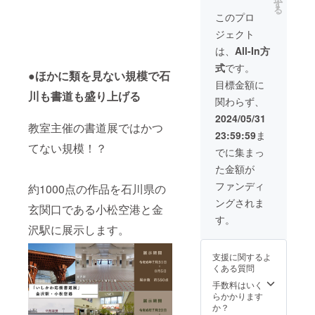
ら書道
入事項
す
sites.go
る
のレク
＞ ・氏
ogle.co
このプロ
チャー
名
m/view/
ジェクト
を同時
（ニッ
ishikaw
に受け
クネー
a-ouen-
は、
All-In方
全力で
ム可）
shodot
式
です。
褒めて
または
en/
●ほかに類を見ない規模で石
もらう
会社
目標金額に
事も良
名。 ・
川も書道も盛り上げる
関わらず、
し。
メッ
ただお
セージ
2024/05/31
しゃべ
教室主催の書道展ではかつ
（50文
23:59:59
ま
りする
字以
てない規模！？
だけも
内） ・
でに集まっ
良
色紙に
た金額が
し。
書いて
オンラ
ほしい
ファンディ
約1000点の作品を石川県の
インで
言葉
ングされま
飲み会
（氏
玄関口である小松空港と金
するの
名、名
す。
も良し
沢駅に展示します。
言、四
です。
字熟語
※リター
など）
支援に関するよ
ン購入
くある質問
後日程
や、参
手数料はいく
加先生
らかかります
達を調
か？