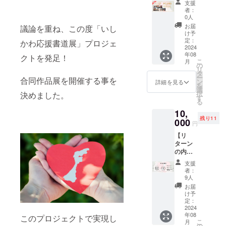
名、名
支援
をマン
言、四
者：
ツーマ
字熟語
0人
ンレッ
など）
お届
議論を重ね、この度「いし
スンを
ご記入
け予
受ける
くださ
定：
かわ応援書道展」プロジェ
事が出
2024
い。
年08
来ま
クトを発足！
こ
月
す。
の
リ
レッス
タ
ー
合同作品展を開催する事を
ン時間
ン
詳細を見る
を
は３０
選
択
決めました。
分。
す
る
リター
10,
ン購入
残り11
後、日
000
円
程の調
【リ
整とレ
ターン
ク
の内
チャー
容】 ・
してく
支援
ありが
れる先
者：
とう
生を指
9人
メッ
名する
お届
セージ
事が出
け予
＆書道
来ます
定：
展のパ
2024
（８月
年08
ンフ
このプロジェクトで実現し
以降）
こ
月
レット
※クラウ
の