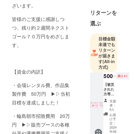
ざいます。
リターンを
皆様のご支援に感謝しつ
選ぶ
つ、残り約２週間ネクスト
ゴール７０万円をめざしま
目標金額
未達でも
す。
リターン
が届きま
す
(All-in
方式)
【資金の内訳】
500
円
残り41
【被災
・会場レンタル費、作品集
された
製作費 50万円 ▶▷当初
方専
用】 半
支援
目標を達成しました！
紙1枚、
者：
書道展
9人
へ出品
お届
・輪島朝市招致費用 20万
できま
け予
す！ ※
定：
円 ▶▷販売ブースの各種
作品の
2024
年08
〆切は5
什器や運搬費用等ご支援く