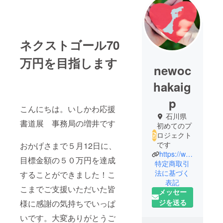
ネクストゴール70
万円を目指します
newoc
hakaig
p
こんにちは。いしかわ応援
石川県
書道展 事務局の増井です
初めてのプ
ロジェクト
です
おかげさまで５月12日に、
https://www.instagram.com/ishikawa_ouen_shodoten/
目標金額の５０万円を達成
特定商取引
法に基づく
することができました！こ
表記
こまでご支援いただいた皆
メッセー
ジを送る
様に感謝の気持ちでいっぱ
いです。大変ありがとうご