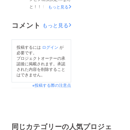
い書道展を開催できる
く…かつ力強い運筆
と！！！いしかわ応援
もっと見る
のは、応援してくだ
に、皆心奪われていま
書道展に、石川元気応
さった皆様のおかげで
した！【創造】の字か
援隊ジャンピンの出演
す！！心よりお礼を申
コメント
もっと見る
ら感じ取れるエネル
が決定いたしまし
し上げます。誠にあり
ギーぜひご覧くださ
た！！ますます、今ま
がとうございまし
い。万美さんの作品
でに無い！イベント沢
た！！！早速、来月か
は、夏休み中小松空港
投稿するには
ログイン
が
山の書道展に！！みな
ら始まるいしかわ応援
必要です。
で展示していただいて
さま、ぜひジャンピン
プロジェクトオーナーの承
書道展を、どうぞお楽
おります！！皆さんか
認後に掲載されます。承認
にも会いに来てくださ
しみに…！！！
らのご支援のおかげ
された内容を削除すること
いね！出演日時
はできません。
で、書道展、各イベン
8/4（日） 13:15-金
トも開催できておりま
※投稿する際の注意点
沢駅もてなしドーム
すこと、心よりお礼申
地下広場※パフォーマ
し上げます。
ンスの時間がスケ
ジュールによって変更
になることがございま
す。ジャンピン
同じカテゴリーの人気プロジェ
PROFILE アドバンス