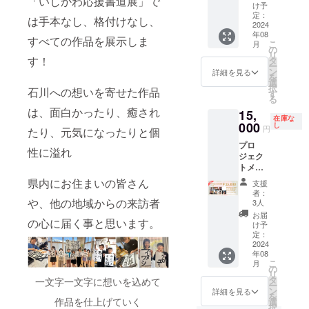
「いしかわ応援書道展」で
セージ
【リ
け予
ishikaw
＆書道
ターン
定：
a-ouen-
は手本なし、格付けなし、
展のパ
2024
内容】 ︎
shodot
年08
ンフ
ありが
すべての作品を展示しま
en/
こ
月
レット
とう
の
リ
を送付
す！
メッ
タ
ー
いたし
セージ
ン
詳細を見る
を
ます。
＆書道
選
択
石川への想いを寄せた作品
・支援
展のパ
す
る
者名お
ンフ
は、面白かったり、癒され
15,
よび
レット
在庫な
メッ
000
を送付
し
円
たり、元気になったりと個
セージ
いたし
プロ
をパン
ます。
性に溢れ
ジェク
フレッ
【作品
トメン
トに掲
出品要
バーの
載(任意)
項】 出
県内にお住まいの皆さん
支援
先生た
・書道
品方法
者：
ちと６
や、他の地域からの来訪者
家が希
につい
3人
０分オ
望の言
ては下
お届
の心に届く事と思います。
ンライ
葉を色
記URL
け予
ンで戯
紙に書
定：
にアク
れる事
2024
いて送
セスの
年08
が出来
付いた
うえ詳
こ
月
ま
しま
の
細ご確
リ
す。
す。(必
タ
認くだ
一文字一文字に想いを込めて
ー
複数の
須) ＜備
ン
さい。
詳細を見る
を
先生か
作品を仕上げていく
考欄記
選
https://
択