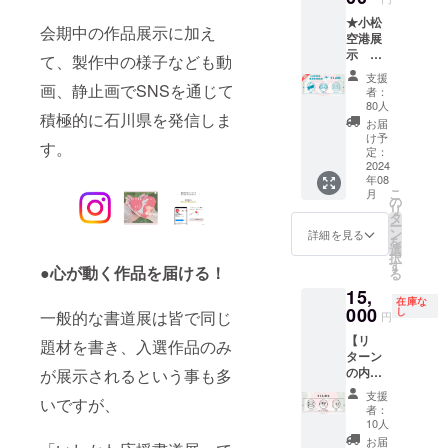
ありが
下さ
★小松
とう
い。
会期中の作品展示に加え
空港展
メッ
示 専
セージ
て、製作中の様子なども動
用★
＆書道
支援
【書道
画、静止画でSNSを通じて
展のパ
者：
展へ出
ンフ
80人
積極的に石川県を発信しま
品券付
レット
お届
き 】 半
を送付
け予
す。
紙1枚、
定：
いたし
書道展
2024
ます。
年08
へ出品
【作品
こ
月
できま
の
出品要
リ
す！ 展
タ
項】 出
ー
示場所
ン
品方法
詳細を見る
を
は小松
選
につい
択
空港と
す
ては下
●心が動く作品を届ける！
る
なって
記URL
15,
おり、
にアク
在庫な
選択は
000
し
セスの
一般的な書道展は皆で同じ
円
できま
うえ詳
【リ
せん ※
題材を書き、入選作品のみ
細ご確
ターン
作品の
認くだ
の内
が展示されるという事も多
〆切は5
さい。
容】 ・
月31日
https://
支援
いですが、
ありが
必着に
sites.go
者：
とう
なりま
10人
ogle.co
メッ
す。
m/view/
お届