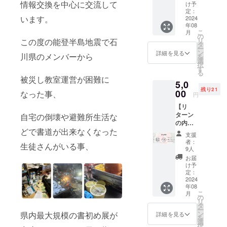
＆書道
情報交換を中心に交流して
ンフ
け予
展のパ
レット
定：
います。
ンフ
2024
を送付
年08
レット
いたし
こ
月
を送付
ます。
の
リ
この度の能登半島地震で石
いたし
このリ
タ
ー
ます。
ターン
ン
詳細を見る
川県のメンバーから
を
は1000
選
択
円のリ
す
る
ターン
被災し教室運営が困難に
5,0
と同一
残り21
00
の内容
なった事、
円
になり
【リ
ます。
ターン
自宅の倒壊や避難所生活な
【作品
の内
出品要
どで書道が出来なくなった
容】 ・
項】 出
支援
ありが
品方法
者：
生徒さんがいる事、
とう
につい
9人
メッ
ては下
お届
セージ
記URL
け予
＆書道
定：
にアク
展のパ
2024
セスの
年08
ンフ
うえ詳
こ
月
レット
の
細ご確
リ
を送付
タ
認くだ
ー
いたし
ン
県内最大規模の書初め展が
さい。
詳細を見る
を
ます。
選
https://
択