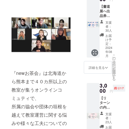
細ご確
【書道
認くだ
展へ出
さい。
品券付
https://
き プ
sites.go
支援
ランB】
ogle.co
者：
半紙1
m/view/
30人
枚、書
ishikaw
お届
道展へ
a-ouen-
け予
の出
定：
shodot
品、書
2024
en/
年08
道展開
こ
月
催支援
の
リ
※作品の
タ
ー
〆切は5
ン
詳細を見る
を
月31日
選
『newお茶会』は北海道か
択
必着に
す
る
なりま
ら熊本まで４０カ所以上の
3,0
す。
残り17
教室が集うオンラインコ
【リ
00
円
ターン
ミュティで、
【リ
内容】 ︎
ターン
ありが
所属の協会や団体の垣根を
の内
とう
容】 あ
メッ
越えて教室運営に関する悩
支援
りがと
セージ
者：
うメッ
＆書道
23人
みや様々な工夫についての
セージ
展のパ
お届