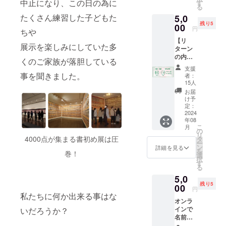
・支援
中止になり、この日の為に
す
sites.go
る
者名を
ogle.co
たくさん練習した子どもた
5,0
パンフ
m/view/
残り5
レット
00
ishikaw
円
ちや
に掲載
a-ouen-
【リ
します
shodot
展示を楽しみにしていた多
ターン
(任意)
en/
の内
備考
くのご家族が落胆している
容】 あ
欄に氏
支援
りがと
名
事を聞きました。
者：
うメッ
（ニッ
15人
セージ
クネー
お届
＆書道
ム可）
け予
家が希
または
定：
望の言
2024
会社名
年08
葉を色
などを
こ
月
紙に書
ご記入
の
リ
き送付
4000点が集まる書初め展は圧
下さ
タ
ー
いたし
い。
ン
詳細を見る
を
巻！
ます。
選
択
＜備考
す
る
欄記入
5,0
事項＞
残り5
・色紙
00
円
に書い
私たちに何か出来る事はな
オンラ
てほし
インで
いだろうか？
い言葉
名前の
（氏
書き方