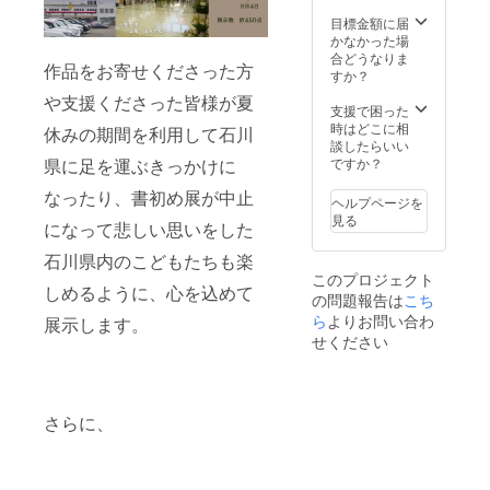
整しま
す（８
目標金額に届
月以
かなかった場
降）
合どうなりま
作品をお寄せくださった方
すか？
や支援くださった皆様が夏
支援で困った
時はどこに相
休みの期間を利用して石川
談したらいい
ですか？
県に足を運ぶきっかけに
なったり、書初め展が中止
ヘルプページを
見る
になって悲しい思いをした
石川県内のこどもたちも楽
このプロジェクト
しめるように、心を込めて
の問題報告は
こち
ら
よりお問い合わ
展示します。
せください
さらに、