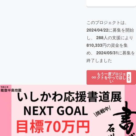
このプロジェクトは、
2024/04/22
に募集を開始
し、
288
人の支援により
810,333
円の資金を集
め、
2024/05/31
に募集を
終了しました
もう一度プロジェ
2
クトをやってほし
5
い