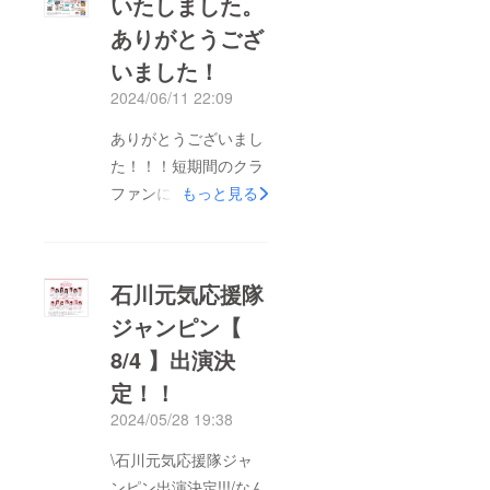
いたしました。
となっております。出
ありがとうござ
品してくださったみな
さんのメッセージ、ア
いました！
イデア、表現、どれも
2024/06/11 22:09
本当に素晴らしいで
ありがとうございまし
す。ぜひぜひ、ご覧に
た！！！短期間のクラ
なってください。何度
ファンにも関わらず、
もっと見る
でも見たくなる書道展
多くの方からのご支援
です！！また、7/28に
をいただき、無事に目
書道家万美さんの書道
標金額を達成すること
パフォーマンスが行わ
石川元気応援隊
ができました！また、
れました。会場は小松
ジャンピン【
その後のネクストゴー
空港。沢山の方に観に
8/4 】出演決
ルについても、大幅に
来ていただきました。
更新することができま
定！！
ありがとうございま
した！皆さんが想像し
す！万美さんはまるで
2024/05/28 19:38
ている書道展とは違
踊りを踊っているかの
\石川元気応援隊ジャ
う、今までにない楽し
ように軽やかに美し
ンピン出演決定!!!/なん