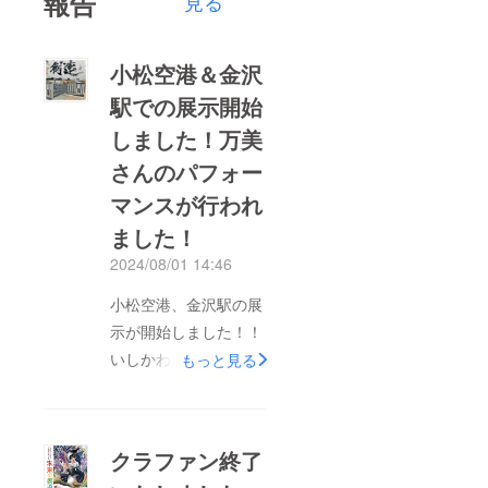
報告
見る
小松空港＆金沢
駅での展示開始
しました！万美
さんのパフォー
マンスが行われ
ました！
2024/08/01 14:46
小松空港、金沢駅の展
示が開始しました！！
いしかわ応援書道展、
もっと見る
２つの会場でご覧にな
れます！小松空港は
8/4まで、金沢駅もて
クラファン終了
なしドームは8/5まで