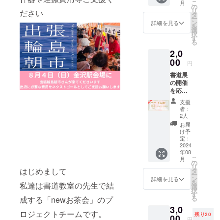
こ
月
月31日
の
リ
ださい
必着に
タ
ー
なりま
ン
詳細を見る
を
す。
選
択
【リ
す
る
ターン
2,0
内容】 ︎
ありが
00
円
とう
書道展
メッ
の開催
セージ
を応援
＆書道
する
展のパ
支援
コース
ンフ
者：
です。
レット
2人
全力の
を送付
お届
お礼
いたし
け予
メール
ます。
定：
を送付
2024
【作品
年08
させて
出品要
こ
月
いただ
項】 出
の
リ
きます
はじめまして
品方法
タ
ー
につい
ン
詳細を見る
を
私達は書道教室の先生で結
ては下
選
択
記URL
す
る
成する「newお茶会」のプ
にアク
3,0
セスの
ロジェクトチームです。
残り20
00
うえ詳
円