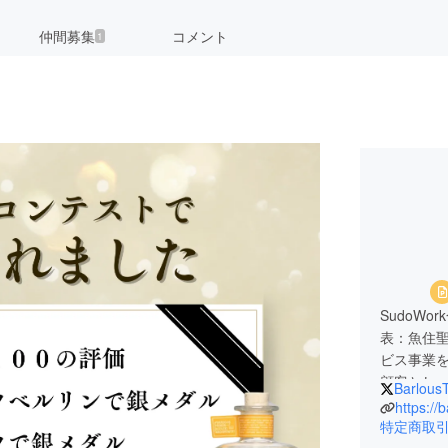
仲間募集
コメント
1
SudoW
表：魚住聖
ビス事業を
顧客とし、
Barlous
サルティン
https://
の販売事
特定商取
事してお