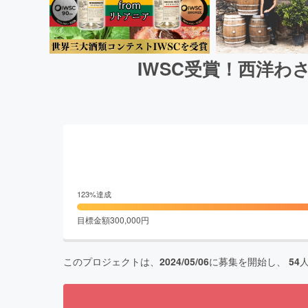
IWSC受賞！西洋
123
%達成
目標金額
300,000
円
このプロジェクトは、
2024/05/06
に募集を開始し、
54