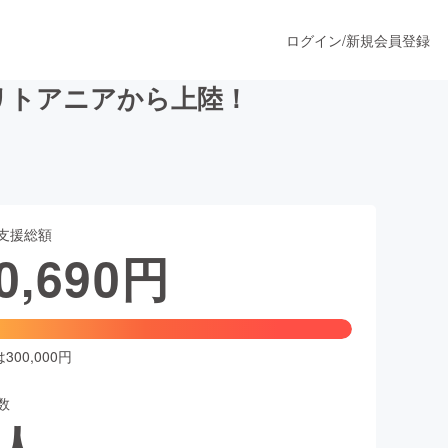
ログイン
/
新規会員登録
リトアニアから上陸！
うすぐ公開されます
支援総額
プロダクト
0,690
円
ファッション
スポーツ
00,000円
数
ア
ソーシャルグッド
人