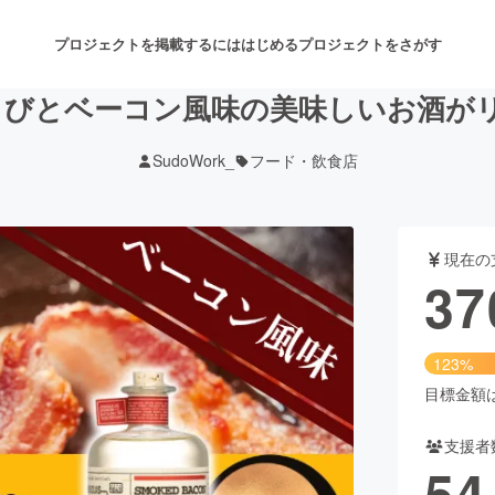
プロジェクトを掲載するには
はじめる
プロジェクトをさがす
わさびとベーコン風味の美味しいお酒が
SudoWork_
フード・飲食店
注目のリターン
注目の新着プロジェクト
募集終了が近いプロジェクト
も
現在の
音楽
舞台・パフォーマンス
37
ゲーム・サービス開発
フード・飲食店
123%
書籍・雑誌出版
アニメ・漫画
目標金額は3
支援者
チャレンジ
ビューティー・ヘルスケ
54