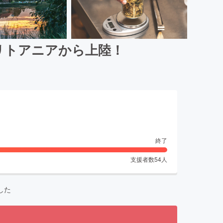
リトアニアから上陸！
終了
支援者数
54
人
した