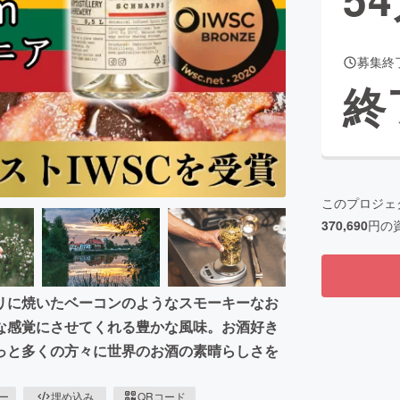
募集終
CAMPFIRE for Social Good
CAMPFIRE Creation
終
CAMPFIREふるさと納税
machi-ya
コミュニティ
このプロジェ
370,690
円の
リに焼いたベーコンのようなスモーキーなお
な感覚にさせてくれる豊かな風味。お酒好き
っと多くの方々に世界のお酒の素晴らしさを
ピー
埋め込み
QRコード