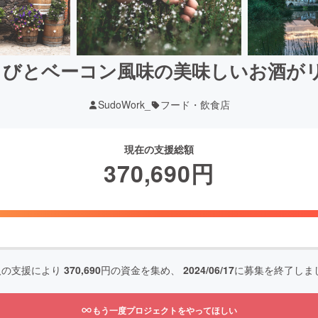
わさびとベーコン風味の美味しいお酒が
SudoWork_
フード・飲食店
現在の支援総額
370,690
円
人の支援により
370,690
円の資金を集め、
2024/06/17
に募集を終了しま
もう一度プロジェクトをやってほしい