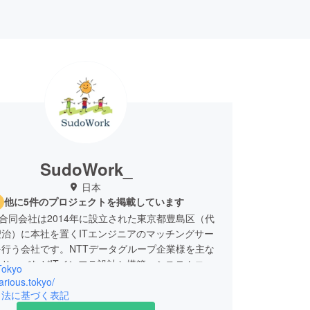
SudoWork_
日本
他に5件のプロジェクトを掲載しています
ork合同会社は2014年に設立された東京都豊島区（代
治）に本社を置くITエンジニアのマッチングサー
行う会社です。NTTデータグループ企業様を主な
サーバなどITインフラ設計と構築、システムコン
Tokyo
グ等を行うIT事業と共に、2020年3月より輸入酒
barious.tokyo/
業を手掛けています。 IT事業には外国籍社員も従
引法に基づく表記
り、酒類などの輸出入・販売により世界中の人達と