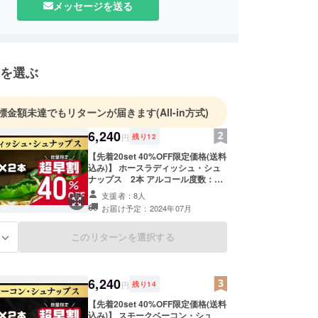
メッセージを送る
を目的としています。そして、少しでも相手国の発
たいという思いを描いて事業を展開しています。
を選ぶ
標金額未達でもリターンが届きます
(All-in方式)
6,240
円
残り
12
【先着20set 40%OFF限定価格(送料
込み)】 ホースラディッシュ・シュ
ナップス 2本 アルコール度数：
42％ 容量：500ml 原産国：リトア
支援者：8人
ニア共和国 保存方法：冷暗所での保
お届け予定：2024年07月
管 賞味期限：なし ※ご支援いただい
た方は順次発送予定 ※20歳未満の飲
酒は禁じられています。 ※こちらの
このリターンを選択する
る
リターンは20歳以上の方のみご支援
いただけます。 ※原材料及び添加物
等の食品表示はお届け商品のラベル
に表記されます。 商品開封前には必
6,240
円
残り
14
ずお届けのリターンに貼付されたラ
ベルや注意書きをご確認ください。
【先着20set 40%OFF限定価格(送料
込み)】 スモークベーコン・シュ