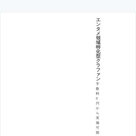
エ
ン
タ
メ
領
域
特
化
型
ク
ラ
フ
ァ
ン
手
数
料
0
円
か
ら
実
施
可
能