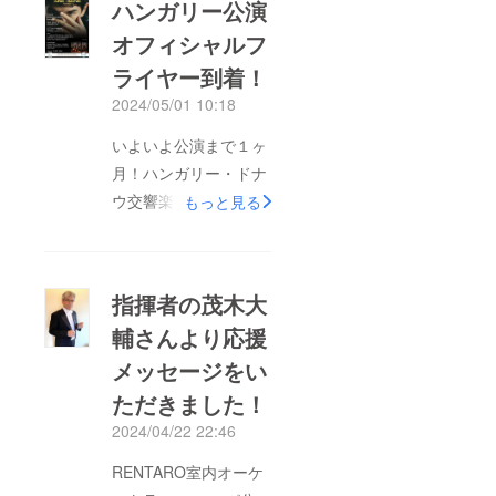
ハンガリー公演
オフィシャルフ
ライヤー到着！
2024/05/01 10:18
いよいよ公演まで１ヶ
月！ハンガリー・ドナ
ウ交響楽団よりオフィ
もっと見る
シャルフライヤーが到
着しました。ソリス
ト・金子三勇士さんの
指揮者の茂木大
かっこいい写真、そし
輔さんより応援
て、、、RENTARO
メッセージをい
Takiの文字が！！！い
よいよ、廉太郎の音楽
ただきました！
を届けるんだ、、、と
2024/04/22 22:46
気合いが入ります。ハ
RENTARO室内オーケ
ンガリー・ブルガリア