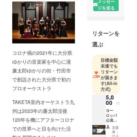
メッセー
ジを送る
リターンを
選ぶ
コロナ禍の2021年に大分県
目標金額
ゆかりの音楽家を中心に瀧
未達でも
廉太郎ゆかりの街・竹田市
リターン
が届きま
で創設された大分県で初の
す
(All-in
プロオーケストラ
方式)
5,0
TAKETA室内オーケストラ九
00
円
州は2023年の廉太郎没後
ヨー
ロッパ
120年を機にアフターコロナ
公演・
ただた
支援
での世界へと目を向けた活
だ応援
者：
しま
11人