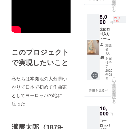
を
ゴス
選
択
テッ
す
る
カーと
8,0
ヨー
残り
ロッパ
00
199
円
公演の
楽団ロ
ご報告
ゴ入り
をさせ
トート
ていた
バック
だきま
支援
とヨー
す ス
者：
このプロジェクト
ロッパ
テッ
1人
公演報
カーサ
お届
で実現したいこと
告書 演
イズ
け予
奏会会
8cm︎︎×8
定：
場でし
2025
cm ヨー
年08
か手に
ロッパ
私たちは本拠地の大分県ゆ
こ
月
入らな
公演報
の
リ
い特製
告書は
タ
かりで日本で初めて作曲家
ー
ロゴ入
該当リ
ン
詳細を見る
を
りバッ
ターン
としてヨーロッパの地に
選
択
クと
同一の
す
る
渡った
ヨー
ものと
10,
ロッパ
なりま
公演の
000
す
円
報告書
ヨー
をお届
瀧廉太郎（1879-
ロッパ
けいた