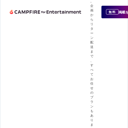
。
企
画
掲載
無料
か
ら
リ
タ
ー
ン
配
送
ま
で
、
す
べ
て
お
任
せ
の
プ
ラ
ン
も
あ
り
ま