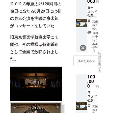
000
じ物に
円
２０２３年廉太郎120回目の
結婚 序
なりま
ヨー
曲 モン
す。
命日に当たる6月29日には初
ロッパ
ティ/
ヨー
公演・
チャル
ロッパ
の東京公演を実際に廉太郎
ただた
ダッ
公演報
支援
だ応援
シュ
告書は
がコンサートをしていた
者：
しま
（Vn朝
該当リ
0人
す！！
来桂一
ターン
お届
リター
Cb 森田
旧東京音楽学校奏楽堂にて
同一の
け予
ン不
良平）
定：
ものと
開催、その模様は特別番組
要！あ
2024
ベー
なりま
年08
なたの
トー
す
こ
月
として全国で放映されまし
想いを
ヴェン/
の
リ
演奏に
交響曲
タ
た。
ー
乗せて
第7番
ン
詳細を見る
を
ヨー
指揮：
選
択
ロッパ
茂木大
す
る
の地に
輔 2023
100
届けま
年2月
す。 後
,00
佐伯公
日、公
演ライ
0
円
演のご
ブ録音
報告を
ヨー
・デー
させて
ロッパ
タでの
いただ
公演・
送信に
きま
ただた
なりま
支援
す。
だ応援
す ロゴ
者：
しま
ステッ