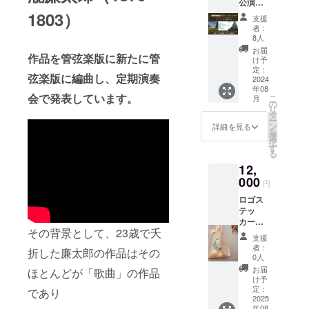
公演・
しま
ただた
1803）
す。
支援
だ応援
トート
者：
しま
バック
8人
す！！
サイ
お届
作品を管弦楽版に新たに管
リター
ズ
け予
ン不
23cm×
定：
弦楽版に編曲し、定期演奏
要！あ
2024
34cm
年08
なたの
ヨー
会で発表しています。
こ
月
想いを
ロッパ
の
リ
演奏に
公演報
タ
ー
乗せて
告書は
ン
詳細を見る
を
ヨー
該当リ
選
択
ロッパ
ターン
す
る
の地に
同一の
12,
届けま
ものと
す。 後
000
なりま
円
日、公
す
ロゴス
演のご
テッ
報告を
カー＆
させて
その背景として、23歳で夭
トート
いただ
支援
バック
きま
者：
折した廉太郎の作品はその
ヨー
す。
0人
ロッパ
お届
ほとんどが「歌曲」の作品
公演報
け予
告書を
定：
であり
お届
2025
年08