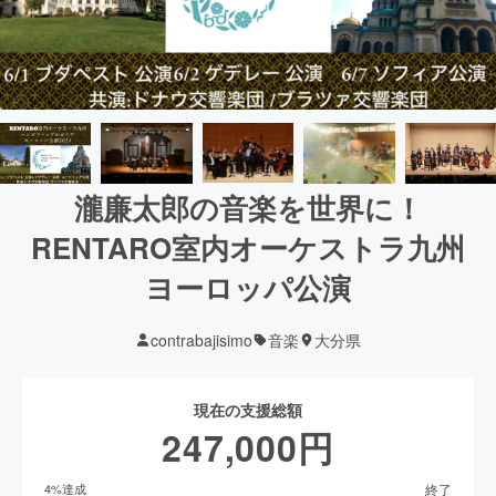
瀧廉太郎の音楽を世界に！
RENTARO室内オーケストラ九州
ヨーロッパ公演
contrabajisimo
音楽
大分県
現在の支援総額
247,000
円
終了
4
%達成