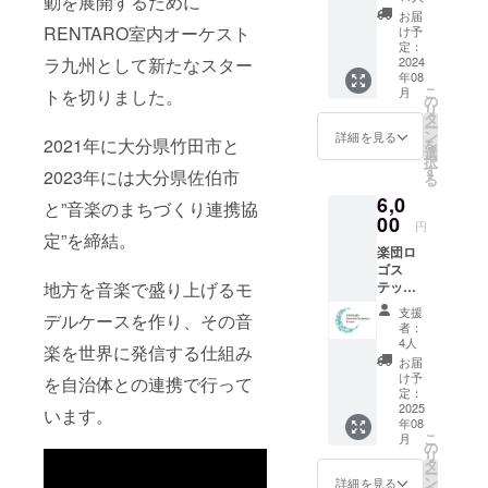
動を展開するために
す！！
お届
リター
RENTARO室内オーケスト
け予
ン不
定：
ラ九州として新たなスター
要！あ
2024
年08
なたの
こ
月
トを切りました。
想いを
の
リ
演奏に
タ
ー
乗せて
ン
詳細を見る
2021年に大分県竹田市と
を
ヨー
選
択
ロッパ
す
2023年には大分県佐伯市
る
の地に
6,0
届けま
と”音楽のまちづくり連携協
す。 後
00
円
日、公
定”を締結。
楽団ロ
演のご
ゴス
報告を
地方を音楽で盛り上げるモ
テッ
させて
カーと
いただ
支援
デルケースを作り、その音
ヨー
きま
者：
ロッパ
す。
4人
楽を世界に発信する仕組み
公演報
お届
告書 楽
け予
を自治体との連携で行って
員も楽
定：
器ケー
2025
います。
年08
スに
こ
月
貼って
の
リ
いる楽
タ
ー
団のロ
ン
詳細を見る