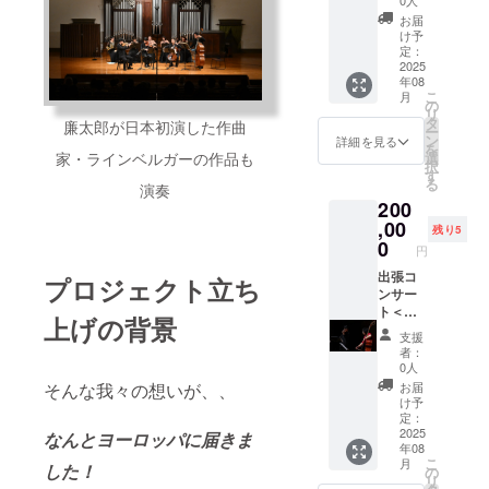
0人
す！！
カーサ
お届
リター
イズ
け予
ン不
8cm×8
定：
要！あ
2025
cm トー
年08
なたの
トバッ
こ
月
想いを
クサイ
の
リ
演奏に
ズ
タ
廉太郎が日本初演した作曲
ー
乗せて
23cm×
ン
詳細を見る
を
ヨー
34cm
家・ラインベルガーの作品も
選
択
ロッパ
す
る
演奏
の地に
200
届けま
す。 後
,00
残り5
日、公
0
円
演のご
報告を
出張コ
プロジェクト立ち
させて
ンサー
いただ
ト＜二
上げの背景
きま
重奏＞
支援
す。
※別途会
者：
場費、
0人
移動
そんな我々の想いが、、
お届
費、宿
け予
泊費な
定：
どの諸
2025
なんとヨーロッパに届きま
年08
経費が
こ
月
した！
かかり
の
リ
ます。