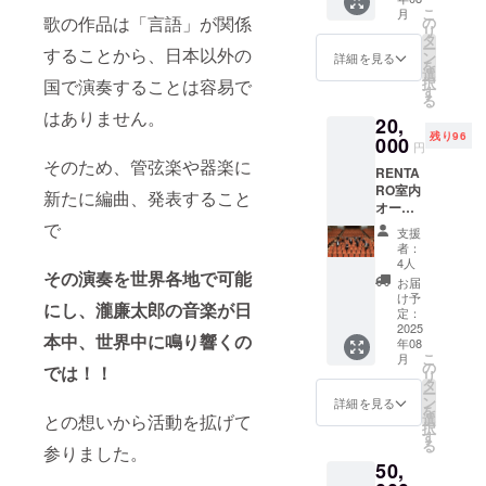
け！ ロ
こ
月
ゴス
歌の作品は「言語」が関係
の
リ
テッ
タ
ー
することから、日本以外の
カーサ
ン
詳細を見る
を
イズ
選
択
国で演奏することは容易で
8cm×8
す
る
cm トー
はありません。
20,
トバッ
残り96
クサイ
000
円
ズ
そのため、管弦楽や器楽に
RENTA
23cm×
RO室内
34cm
新たに編曲、発表すること
オーケ
このリ
ストラ
で
ターン
支援
九州 未
商品は
者：
発表音
6000円
4人
その演奏を世界各地で可能
源と ロ
のリ
お届
ゴバッ
ターン
け予
にし、瀧廉太郎の音楽が日
ク・ス
と同一
定：
テッ
2025
のス
本中、世界中に鳴り響くの
年08
カーを
テッ
こ
月
お届
カー、
の
では！！
リ
け！
8000円
タ
ー
【曲
のリ
ン
詳細を見る
を
目】
ターン
との想いから活動を拡げて
選
択
モー
のトー
す
る
参りました。
ツァル
トバッ
50,
ト/フィ
クと同
ガロの