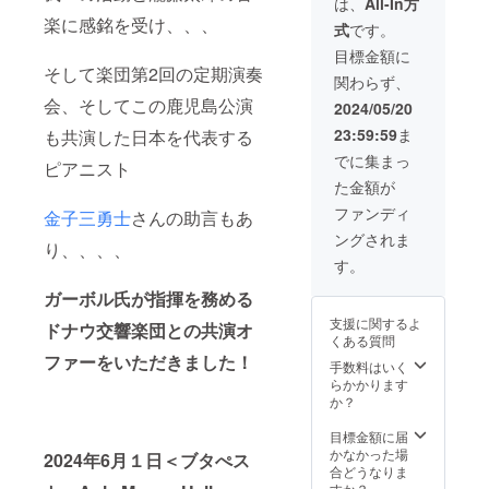
は、
All-In方
りま
楽に感銘を受け、、、
式
です。
す。 編
成や開
目標金額に
催時
そして楽団第2回の定期演奏
関わらず、
期、開
催場所
会、そしてこの鹿児島公演
2024/05/20
は双方
23:59:59
ま
も共演した日本を代表する
協議の
上で決
でに集まっ
ピアニスト
定いた
た金額が
しま
す。
ファンディ
金子三勇士
さんの助言もあ
（2025
ングされま
年1月以
り、、、、
降の開
す。
催にな
りま
ガーボル氏が指揮を務める
す）
支援に関するよ
ドナウ交響楽団との共演オ
くある質問
ファーをいただきました！
手数料はいく
らかかります
か？
目標金額に届
かなかった場
2024年6月１日＜ブタぺス
合どうなりま
すか？