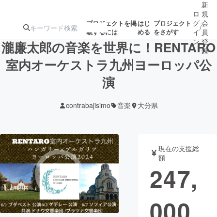
新
ロ
規
グ
会
プロジェクトを掲
はじ
プロジェクト
/
載するには
める
をさがす
イ
員
ン
登
瀧廉太郎の音楽を世界に！RENTARO
録
室内オーケストラ九州ヨーロッパ公
演
人気のプロ
注目のリ
注目の新着プロ
募集終了が近いプ
もうすぐ公開
ジェクト
ターン
ジェクト
ロジェクト
されます
contrabajisimo
音楽
大分県
アート・写真
音楽
現在の支援総
テクノロジー・ガジェット
ゲーム・サ
額
247,
映像・映画
書籍・雑誌
000
ビジネス・起業
チャレンジ