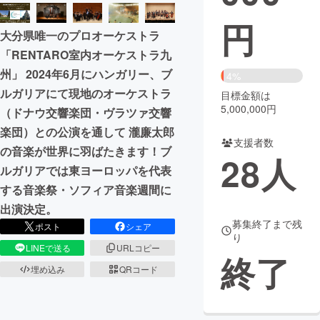
円
まちづくり・地域活性化
大分県唯一のプロオーケストラ
「RENTARO室内オーケストラ九
CAMPFIRE for Social Good
CAMPFIRE Creation
州」 2024年6月にハンガリー、ブ
4%
CAMPFIREふるさと納税
machi-ya
コミュニティ
ルガリアにて現地のオーケストラ
目標金額は
5,000,000円
（ドナウ交響楽団・ヴラツァ交響
楽団）との公演を通して 瀧廉太郎
支援者数
の音楽が世界に羽ばたきます！ブ
28
人
ルガリアでは東ヨーロッパを代表
する音楽祭・ソフィア音楽週間に
出演決定。
募集終了まで残
ポスト
シェア
り
LINEで送る
URLコピー
終了
埋め込み
QRコード