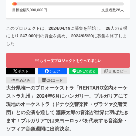
目標金額
5,000,000
円
支援者数
28
人
このプロジェクトは、
2024/04/19
に募集を開始し、
28
人の支援
により
247,000
円の資金を集め、
2024/05/20
に募集を終了しま
した
もう一度プロジェクトをやってほしい
ポスト
シェア
LINEで送る
URLコピー
埋め込み
QRコード
大分県唯一のプロオーケストラ「RENTARO室内オーケ
ストラ九州」 2024年6月にハンガリー、ブルガリアにて
現地のオーケストラ（ドナウ交響楽団・ヴラツァ交響楽
団）との公演を通して 瀧廉太郎の音楽が世界に羽ばたき
ます！ブルガリアでは東ヨーロッパを代表する音楽祭・
ソフィア音楽週間に出演決定。