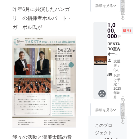
タ
ー
大分県
ン
詳細を見る
を
昨年6月に共演したハンガ
近郊日
選
択
帰り、
す
リーの指揮者ホルバート・
る
その他
1,0
は応相
ガーボル氏が
談とな
00,
残り3
りま
000
円
す。 楽
器編成
RENTA
や開催
RO室内
時期に
オーケ
ついて
ストラ
支援
はご相
九州 室
者：
談くだ
内オー
0人
さい。
ケスト
お届
ラ出張
け予
コン
定：
サート
2025
年01
を開
こ
月
催！ ※
の
リ
別途、
タ
ー
会場
ン
詳細を見る
を
費、移
選
択
動費、
す
る
宿泊費
このプロ
などの
ジェクト
諸経費
我々の活動と瀧廉太郎の音
がかか