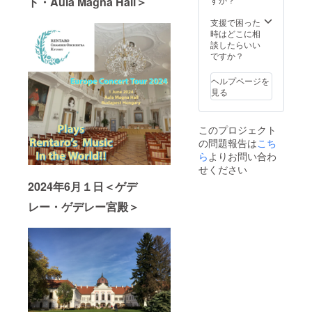
ト・Aula Magna Hall＞
支援で困った
時はどこに相
談したらいい
ですか？
ヘルプページを
見る
このプロジェクト
の問題報告は
こち
ら
よりお問い合わ
せください
2024年6月１日＜ゲデ
レー・ゲデレー宮殿＞