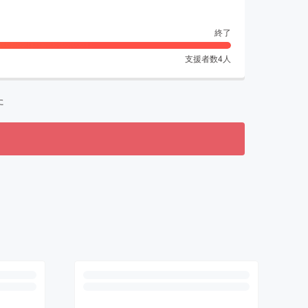
終了
支援者数
4
人
た