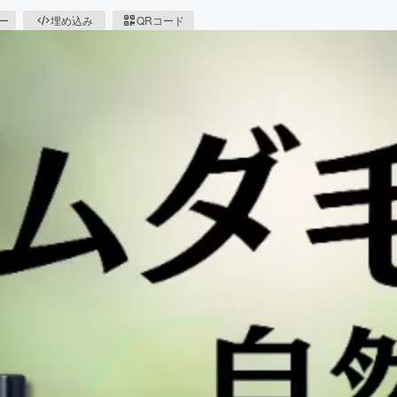
ピー
埋め込み
QRコード