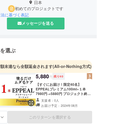
日本
初めてのプロジェクトです
引法に基づく表記
メッセージを送る
を選ぶ
金額未達なら全額返金されます
(All-or-Nothing方式)
5,880
円
残り
40
【すぐにお届け！限定40名】
EPPEALプレミアム100ml×１本
7980円→5880円 プロジェクト終了
後すぐに発送します。
支援者：0人
お届け予定：2024年08月
このリターンを選択する
る