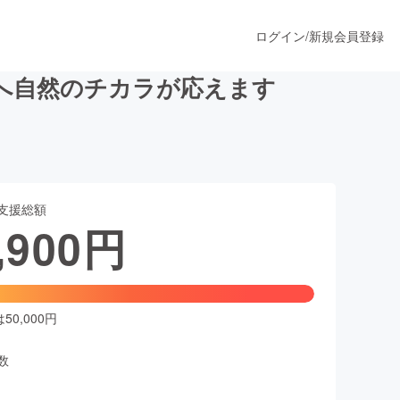
ログイン
/
新規会員登録
へ自然のチカラが応えます
うすぐ公開されます
支援総額
プロダクト
,900
円
ファッション
スポーツ
0,000円
数
ア
ソーシャルグッド
人