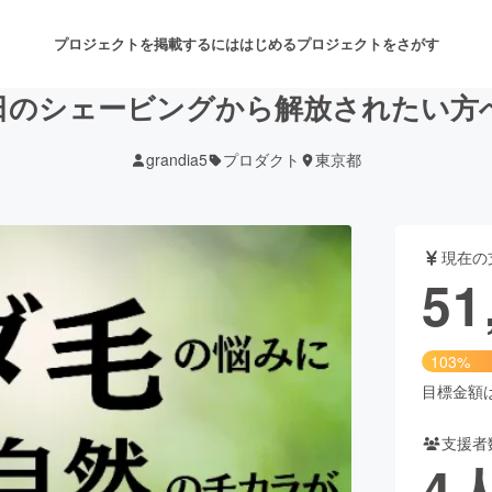
プロジェクトを掲載するには
はじめる
プロジェクトをさがす
日のシェービングから解放されたい方
grandia5
プロダクト
東京都
注目のリターン
注目の新着プロジェクト
募集終了が近いプロジェクト
も
現在の
音楽
舞台・パフォーマンス
51
ゲーム・サービス開発
フード・飲食店
103%
書籍・雑誌出版
アニメ・漫画
目標金額は5
支援者
チャレンジ
ビューティー・ヘルスケ
4