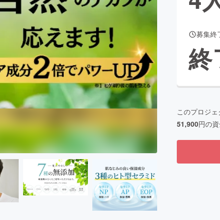
募集終
CAMPFIRE for Social Good
CAMPFIRE Creation
終
CAMPFIREふるさと納税
machi-ya
コミュニティ
このプロジェ
51,900
円の資