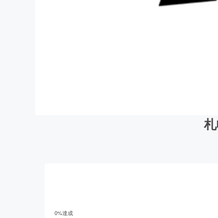
札
0
%達成