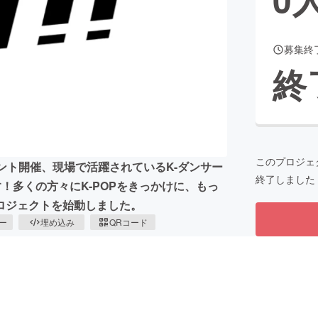
募集終
CAMPFIRE for Social Good
CAMPFIRE Creation
終
CAMPFIREふるさと納税
machi-ya
コミュニティ
このプロジェ
ント開催、現場で活躍されているK-ダンサー
終了しました
！多くの方々にK-POPをきっかけに、もっ
ロジェクトを始動しました。
ピー
埋め込み
QRコード