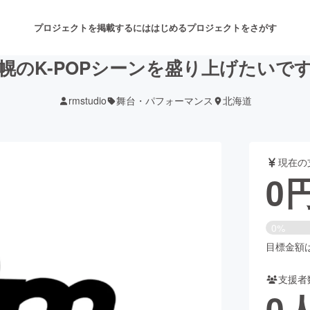
プロジェクトを掲載するには
はじめる
プロジェクトをさがす
幌のK-POPシーンを盛り上げたいで
rmstudio
舞台・パフォーマンス
北海道
注目のリターン
注目の新着プロジェクト
募集終了が近いプロジェクト
も
現在の
音楽
舞台・パフォーマンス
0
ゲーム・サービス開発
フード・飲食店
0%
書籍・雑誌出版
アニメ・漫画
目標金額は4
支援者
チャレンジ
ビューティー・ヘルスケ
0