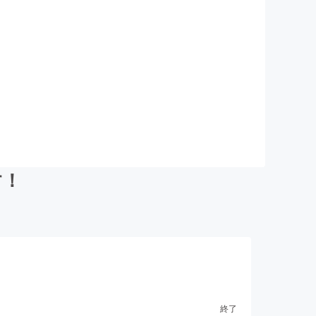
す！
終了