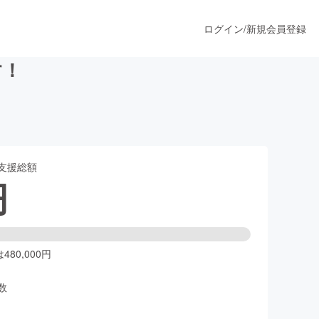
ログイン
/
新規会員登録
す！
うすぐ公開されます
支援総額
プロダクト
円
ファッション
スポーツ
80,000円
数
ア
ソーシャルグッド
人