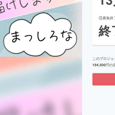
募集終
CAMPFIRE for Social Good
CAMPFIRE Creation
終
CAMPFIREふるさと納税
machi-ya
コミュニティ
このプロジェ
194,500
円の