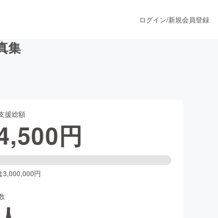
ログイン
/
新規会員登録
真集
うすぐ公開されます
支援総額
プロダクト
4,500
円
ファッション
スポーツ
,000,000円
数
ア
ソーシャルグッド
人