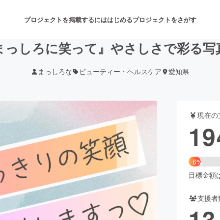
プロジェクトを掲載するには
はじめる
プロジェクトをさがす
まっしろに笑って』やさしさで彩る写
まっしろな
ビューティー・ヘルスケア
愛知県
注目のリターン
注目の新着プロジェクト
募集終了が近いプロジェクト
も
現在の
音楽
舞台・パフォーマンス
19
ゲーム・サービス開発
フード・飲食店
6%
書籍・雑誌出版
アニメ・漫画
目標金額は3
支援者
チャレンジ
ビューティー・ヘルスケ
13