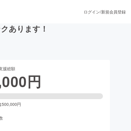
ログイン
/
新規会員登録
ンクあります！
うすぐ公開されます
支援総額
プロダクト
,000
円
ファッション
スポーツ
00,000円
数
ア
ソーシャルグッド
人