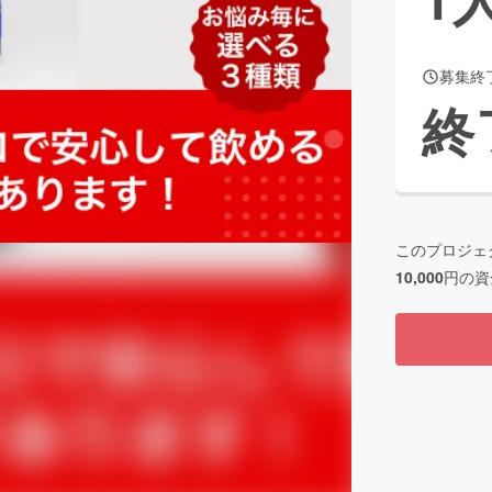
募集終
CAMPFIRE for Social Good
CAMPFIRE Creation
終
CAMPFIREふるさと納税
machi-ya
コミュニティ
このプロジェ
10,000
円の資