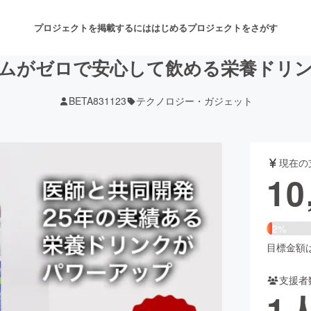
プロジェクトを掲載するには
はじめる
プロジェクトをさがす
ムがゼロで安心して飲める栄養ドリ
BETA831123
テクノロジー・ガジェット
注目のリターン
注目の新着プロジェクト
募集終了が近いプロジェクト
も
現在の
音楽
舞台・パフォーマンス
10
ゲーム・サービス開発
フード・飲食店
2%
書籍・雑誌出版
アニメ・漫画
目標金額は5
支援者
チャレンジ
ビューティー・ヘルスケ
1