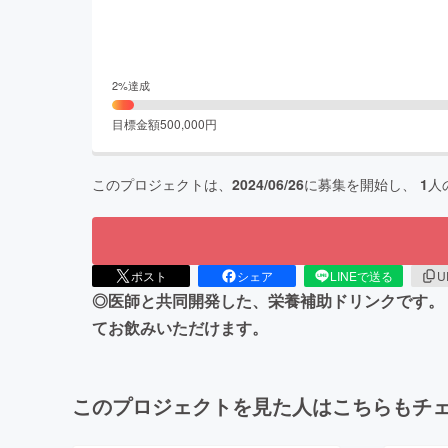
2
%達成
目標金額
500,000
円
このプロジェクトは、
2024/06/26
に募集を開始し、
1
人
ポスト
シェア
LINEで送る
U
◎医師と共同開発した、栄養補助ドリンクです。
てお飲みいただけます。
このプロジェクトを見た人はこちらもチ