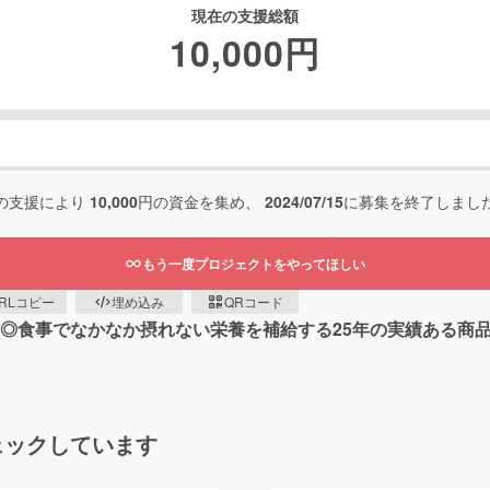
現在の支援総額
10,000
円
の支援により
10,000
円の資金を集め、
2024/07/15
に募集を終了しまし
もう一度プロジェクトをやってほしい
RLコピー
埋め込み
QRコード
 ◎食事でなかなか摂れない栄養を補給する25年の実績ある商
ェックしています