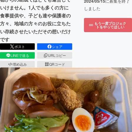
2024/05/15
に募集を終了
いけません。1人でも多くの方に
しました
食事提供や、子ども達や保護者の
方々、地域の方々のお役に立ちた
もう一度プロジェク
トをやってほしい
い存続させたいただその想いだけ
です
ポスト
シェア
LINEで送る
URLコピー
埋め込み
QRコード