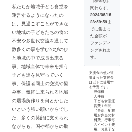
目標金額に
私たちが地域子ども食堂を
関わらず、
運営するようになったの
2024/05/15
23:59:59
ま
は、見過ごすことができな
でに集まっ
い地域の子どもたちの食の
た金額が
不安や多世代交流を通して
ファンディ
数多くの事を学びのびのび
ングされま
す。
と地域の中で成長出来る
事、地域全体で未来を担う
支援金の使い道
子ども達を見守っていく
集まった支援金
は以下に使用す
事、保護者同士の交流や悩
る予定です。
み事、気軽に来られる地域
設備費
人件費
の居場所作りを何とかした
子ども食堂運
営費１年間
いという強い願いからでし
（昼食、配布
用お弁当の材
た。多くの笑顔に支えられ
料費、行事毎
のイベント費
ながらも、国や都からの助
用、お菓子な