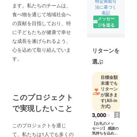
特定商取引
ます。私たちのチームは、
法に基づく
表記
食べ物を通じて地域社会へ
メッセー
の貢献を目指しており、特
ジを送る
に子どもたちが健康で幸せ
な成長を遂げられるよう、
心を込めて取り組んでいま
リターンを
す。
選ぶ
目標金額
未達でも
リターン
が届きま
このプロジェクト
す
(All-in
で実現したいこと
方式)
3,000
円
【お礼のメッ
このプロジェクトを通じ
セージ】 感謝の
気持ちを込め
て、私たちは1人でも多くの