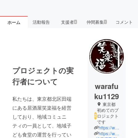
活動報告
支援者
仲間募集
コメント
ホーム
4
1
プロジェクトの実
行者について
warafu
ku1129
私たちは、東京都北区田端
東京都
にある居酒屋笑楽福を経営
初めてのプ
ロジェクト
しており、地域コミュニ
です
ティの一員として、地域子
https://www.instagram.com/tabata.warafuku.917?igsh=MWFhdDh0cm9sbzg1bA%3D%3D&utm_source=qr
https://www.warafuku-tabata1129.com/
ども食堂の運営を行ってい