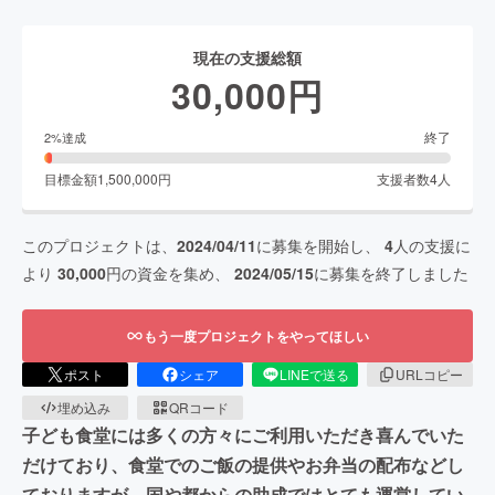
現在の支援総額
30,000
円
終了
2
%達成
目標金額
1,500,000
円
支援者数
4
人
このプロジェクトは、
2024/04/11
に募集を開始し、
4
人の支援に
より
30,000
円の資金を集め、
2024/05/15
に募集を終了しました
もう一度プロジェクトをやってほしい
ポスト
シェア
LINEで送る
URLコピー
埋め込み
QRコード
子ども食堂には多くの方々にご利用いただき喜んでいた
だけており、食堂でのご飯の提供やお弁当の配布などし
ておりますが、国や都からの助成ではとても運営してい