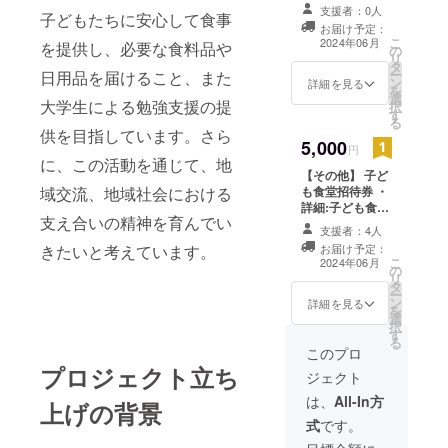
て、お礼のメッ
支援者：0人
子どもたちに安心して食事
セージをお送り
お届け予定：
します。
こ
2024年06月
を提供し、必要な食料品や
の
リ
タ
ー
日用品を届けること、また
ン
詳細を見る
を
選
大学生による勉強支援の提
択
す
る
供を目指しています。さら
5,000
円
に、この活動を通じて、地
【その他】 子ど
域交流、地域社会における
も食堂招待券 ・
詳細:子ども食堂
支え合いの精神を育んでい
開催日に招待い
支援者：4人
たします ・提供
きたいと考えています。
お届け予定：
方法：現地にて
こ
2024年06月
の
直接提供（居酒
リ
タ
屋笑楽福） ・注
ー
ン
意事項：開催日
詳細を見る
を
選
は前月１０日頃
択
す
ご連絡致します
る
このプロ
プロジェクト立ち
ジェクト
は、
All-In方
上げの背景
式
です。