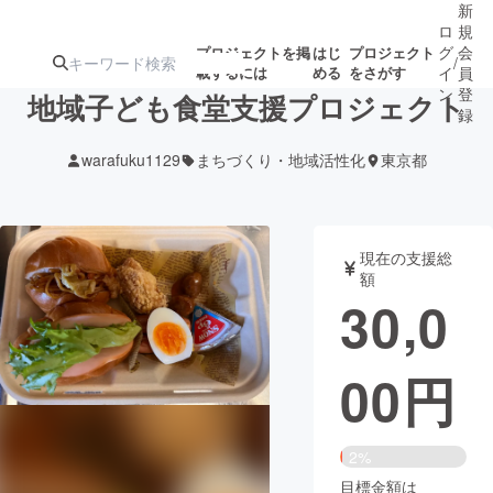
新
ロ
規
グ
会
プロジェクトを掲
はじ
プロジェクト
/
載するには
める
をさがす
イ
員
ン
登
地域子ども食堂支援プロジェクト
録
warafuku1129
まちづくり・地域活性化
東京都
人気のプロ
注目のリ
注目の新着プロ
募集終了が近いプ
もうすぐ公開
ジェクト
ターン
ジェクト
ロジェクト
されます
現在の支援総
額
アート・写真
音楽
30,0
テクノロジー・ガジェット
ゲーム・サ
00
円
映像・映画
書籍・雑誌
2%
ビジネス・起業
チャレンジ
目標金額は