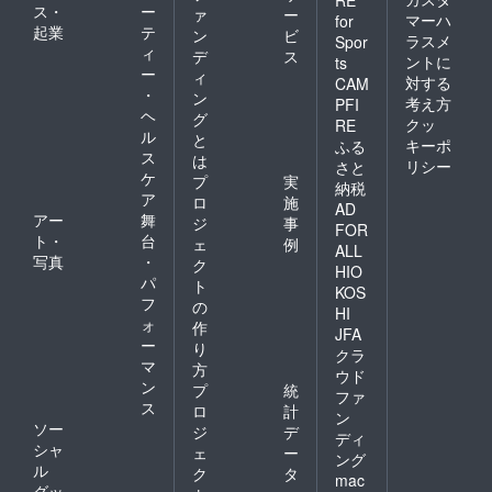
RE
ス・
ー
ァ
ー
マーハ
for
起業
テ
ン
ビ
ラスメ
Spor
ィ
デ
ス
ントに
ts
ー
ィ
対する
CAM
・
ン
考え方
PFI
ヘ
グ
クッ
RE
ル
と
キーポ
ふる
ス
は
リシー
さと
ケ
プ
実
納税
ア
ロ
施
AD
アー
舞
ジ
事
FOR
ト・
台
ェ
例
ALL
写真
・
ク
HIO
パ
ト
KOS
フ
の
HI
ォ
作
JFA
ー
り
クラ
マ
方
ウド
ン
プ
統
ファ
ス
ロ
計
ン
ソー
ジ
デ
ディ
シャ
ェ
ー
ング
ル
ク
タ
mac
グッ