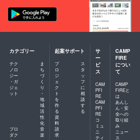
カテゴリー
起案サポート
サ
CAMP
ー
FIRE
テク
ま
プ
ス
ビ
につい
ノロ
ち
ロ
タ
ス
て
ジー
づ
ジ
ッ
・ガ
く
ェ
フ
CAM
CAMP
ジェ
り
ク
に
PFI
FIREと
ット
・
ト
相
RE
は
地
を
談
CAM
あんし
域
作
す
PFI
ん・安
活
る
る
RE
全への
性
資
コ
取り組
化
料
ミュ
み
プロ
音
請
ニ
ニュー
ダク
楽
求
ティ
ス