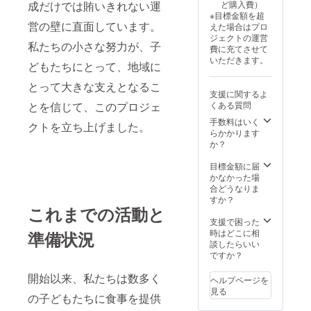
成だけでは賄いきれない運
ど購入費）
※目標金額を超
営の壁に直面しています。
えた場合はプロ
ジェクトの運営
私たちの小さな努力が、子
費に充てさせて
いただきます。
どもたちにとって、地域に
とって大きな支えとなるこ
支援に関するよ
とを信じて、このプロジェ
くある質問
手数料はいく
クトを立ち上げました。
らかかります
か？
目標金額に届
かなかった場
合どうなりま
すか？
これまでの活動と
支援で困った
時はどこに相
準備状況
談したらいい
ですか？
開始以来、私たちは数多く
ヘルプページを
見る
の子どもたちに食事を提供