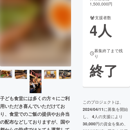
1,500,000円
まちづくり・地域活性化
支援者数
4
人
CAMPFIRE for Social Good
CAMPFIRE Creation
CAMPFIREふるさと納税
machi-ya
コミュニティ
募集終了まで残
り
終了
子ども食堂には多くの方々にご利
このプロジェクトは、
用いただき喜んでいただけてお
2024/04/11
に募集を開始
り、食堂でのご飯の提供やお弁当
し、
4
人の支援により
の配布などしておりますが、国や
30,000
円の資金を集め、
都からの助成ではとても運営して