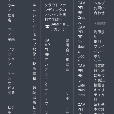
ト
CAM
ヘルプ
クラウドファ
フー
チ
PFI
お問い
ンディングの
ド・
ャ
RE
合わせ
ノウハウを無
飲食
レ
Crea
料で学ぼう
店
ン
tion
各種規定
CAMPFIRE
ジ
CAM
アカデミー
アニ
ス
利用規
PFI
メ・
ポ
約
RE
漫画
ー
CA
説
細則
for
ツ
MP
明
プライ
Soci
ファ
映
FI
会
バシー
al
ッ
像
RE
・
ポリ
Goo
ショ
・
ア
相
シー
d
ン
映
カ
談
特定商
CAM
画
デ
会
取引法
PFI
ゲー
書
ミ
に基づ
RE
ム・
籍
ー
く表記
for
サー
・
と
情報セ
Ente
ビス
雑
は
キュリ
rtain
開発
誌
ク
サ
ティ方
men
出
ラ
ポ
針
t
版
ウ
ー
反社基
CAM
ビジ
ビ
ド
ト
本方針
PFI
ネ
ュ
フ
サ
カスタ