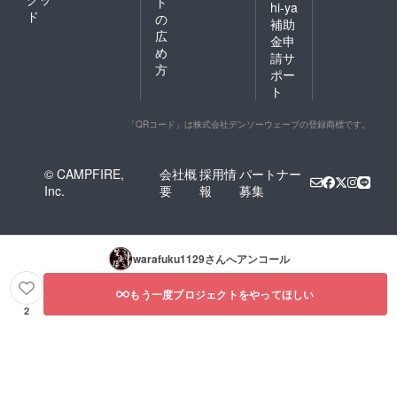
ト
hi-ya
ド
の
補助
広
金申
め
請サ
方
ポー
ト
「QRコード」は株式会社デンソーウェーブの登録商標です。
© CAMPFIRE,
会社概
採用情
パートナー
Inc.
要
報
募集
warafuku1129
さんへアンコール
もう一度プロジェクトをやってほしい
2