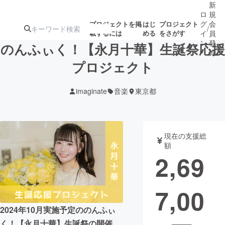
新
ロ
規
グ
会
プロジェクトを掲
はじ
プロジェクト
/
載するには
める
をさがす
イ
員
ン
登
のんふぃく！【永月十華】生誕祭応援
録
プロジェクト
人気のプロ
注目のリ
注目の新着プロ
募集終了が近いプ
もうすぐ公開
imaginate
音楽
東京都
ジェクト
ターン
ジェクト
ロジェクト
されます
アート・写真
音楽
現在の支援総
額
2,69
テクノロジー・ガジェット
ゲーム・サ
7,00
映像・映画
書籍・雑誌
2024年10月実施予定ののんふぃ
ビジネス・起業
チャレンジ
く！【永月十華】生誕祭の開催、