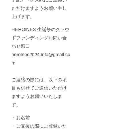
考欄に
記載さ
ただけますようお願い申し
れたお
名前が
上げます。
使用さ
れま
HEROINES 生誕祭のクラウ
す。 ※
備考欄
ドファンディングお問い合
へ記載
希望の
わせ窓口
お名前
（ニッ
heroines2024.info@gmail.co
クネー
ム）を
m
ご記入
くださ
い。 ※
ご連絡の際には、以下の項
お名前
（ニッ
目も併せてご送信いただけ
クネー
ム可）
ますようお願いいたしま
は、6文
字まで
す。
お願い
いたし
ます。
・お名前
※特殊文
・ご支援の際にご登録いた
字・記