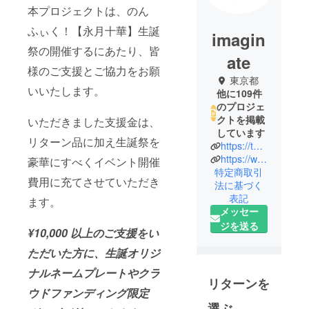
本プロジェクトは、のん
ふぃく！【永月十華】生誕
imagin
祭の開催するにあたり、皆
ate
様のご支援とご協力をお願
東京都
いいたします。
他に109件
のプロジェ
クトを掲載
いただきました支援金は、
しています
リターン品に加え生誕祭を
https://twitter.com/heroines_idol/
https://www.imaginate.jp/
豪華にすべくイベント開催
特定商取引
費用に充てさせていただき
法に基づく
表記
ます。
メッセー
ジを送る
¥10,000 以上のご支援をい
ただいた方に、生誕オリジ
ナルネームプレートやクラ
リターンを
ウドファンディング限定
選ぶ