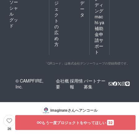
ソー
ジ
デ
ディ
シャ
ェ
ー
ング
ル
ク
タ
mac
グッ
ト
hi-ya
ド
の
補助
広
金申
め
請サ
方
ポー
ト
「QRコード」は株式会社デンソーウェーブの登録商標です。
© CAMPFIRE,
会社概
採用情
パートナー
Inc.
要
報
募集
imaginate
さんへアンコール
もう一度プロジェクトをやってほしい
32
26