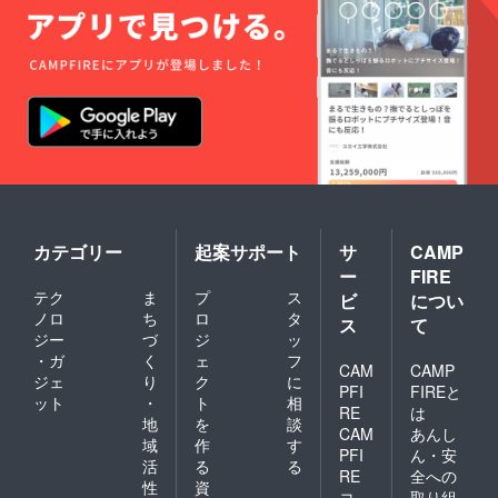
カテゴリー
起案サポート
サ
CAMP
ー
FIRE
テク
ま
プ
ス
ビ
につい
ノロ
ち
ロ
タ
ス
て
ジー
づ
ジ
ッ
・ガ
く
ェ
フ
CAM
CAMP
ジェ
り
ク
に
PFI
FIREと
ット
・
ト
相
RE
は
地
を
談
CAM
あんし
域
作
す
PFI
ん・安
活
る
る
RE
全への
性
資
コ
取り組