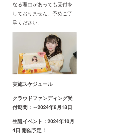
送りい
記載希
用す
へ記載
なる理由があっても受付を
たしま
望のお
る、の
希望の
す。
名前
ぼり旗
お名前
しておりません。予めご了
ネーム
（ニッ
を作成
（ニッ
承ください。
プレー
クネー
致しま
クネー
トのお
ム可）
す。 の
ム）を
名前
を記載
ぼり旗
ご記入
は、備
くださ
には生
くださ
考欄に
い。 ④
誕祭支
い。 ※
記載さ
クラウ
援者様
お名前
れたお
ドファ
のお名
（ニッ
名前が
ンディ
前
クネー
使用さ
ング限
（ニッ
ム可）
れま
定グッ
クネー
は、6文
す。 ※
ズ クラ
ム可）
字まで
備考欄
ウド
が記載
お願い
へ記載
ファン
されま
いたし
実施スケジュール
希望の
ディン
す。 生
ます。
お名前
グご支
誕祭終
※特殊文
（ニッ
援者限
了後、
字・記
クラウドファンディング受
クネー
定の
1〜3週
号は使
付期間：～2024年8月18日
ム）を
グッズ
間で直
用でき
ご記入
をご用
筆サイ
ませ
くださ
意させ
ン入り
ん。 備
生誕イベント：2024年10月
い。 ※
ていた
の のぼ
考欄に
お名前
だきま
り旗
ニック
4日 開催予定！
（ニッ
す。
(ポール
ネーム
クネー
グッズ
スタン
などの