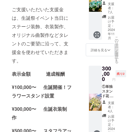
1〜3週
レント
す。 ②
支援
間で直
が使用
フラ
者：
ご支援いただいた支援金
筆サイ
する楽
ワース
7人
ン入り
屋にお
タンド
は、生誕祭イベント当日に
お届
の のぼ
花をお
(名前掲
け予
り旗
届けい
ステージ装飾、衣装製作、
載 ) 当
定：
(ポール
たしま
2024
日会場
年11
オリジナル曲製作などタレ
スタン
す。 使
にある
こ
月
ドは付
用した
フラ
の
リ
ントのご要望に沿って、支
属しま
お花は
ワース
タ
ー
せん)を
郵送は
タンド
ン
詳細を見る
援金を使わせていただきま
を
ご自宅
いたし
に生誕
選
択
へ郵送
ませ
祭支援
す
す。
る
させて
ん。生
者とし
300
いただ
誕イベ
てお名
きま
ント当
,00
前を掲
表示金額 達成報酬
残り2
す。 ②
日、欲
載させ
0
円
フラ
しい場
ていた
¥100,000〜 生誕開催！フ
ワース
合はス
①単独
だきま
タンド
タッフ
スタン
す。 備
ラワースタンド設置
(名前掲
にご相
ド花 生
考欄に
載 ) 当
談くだ
誕祭支
記載希
支援
日会場
さい。
援者様
望のお
者：
¥300,000〜 生誕衣装制
にある
②のぼ
のお名
名前
4人
フラ
り旗 当
前
（ニッ
お届
作
ワース
日の装
（ニッ
クネー
け予
タンド
飾に使
クネー
ム可）
定：
に生誕
用す
ム可）
2024
を記載
¥500,000〜 スタフラアッ