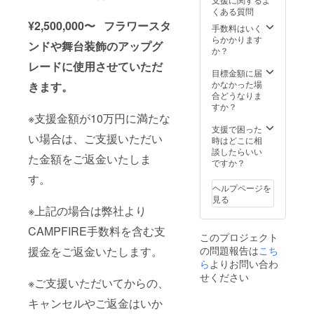
援者限
属しま
生誕祭
きま
くある質問
定の
せん)を
の集合
す。 ④
¥2,500,000〜 フラワースタ
グッズ
ご自宅
写真
生誕限
手数料はいく
をご用
へ郵送
に、特
定オリ
らかかります
ンドや舞台装飾のアップグ
意させ
させて
別支援
ジナル
か？
ていた
いただ
者枠と
ネーム
レードに使用させていただ
だきま
きま
してお
プレー
目標金額に届
す。
す。 ③
名前を
ト リ
かなかった場
きます。
グッズ
フラ
記載さ
ターン
合どうなりま
の詳細
ワース
せてい
品の郵
すか？
は当日
タンド
ただき
※支援金額が10万円に満たな
送と一
までに
(名前掲
ます。
緒にお
支援で困った
い場合は、ご支援いただい
別途お
載 ) 当
また、
送りい
時はどこに相
知らせ
日会場
作成し
たしま
談したらいい
た金額をご返金いたしま
させて
にある
た集合
す。
ですか？
いただ
フラ
写真の
ネーム
す。
きま
ワース
データ
プレー
ヘルプページを
す。 ④
タンド
はメー
トのお
見る
生誕限
に生誕
ルにて
名前
※上記の場合は弊社より
定オリ
祭支援
後日お
は、備
ジナル
者とし
送りさ
CAMPFIRE手数料を含む支
考欄に
このプロジェクト
ネーム
てお名
せてい
記載さ
援金をご返金いたします。
の問題報告は
こち
プレー
前を掲
ただき
れたお
ト リ
載させ
ます。
ら
よりお問い合わ
名前が
ターン
ていた
③のぼ
使用さ
せください
※ご支援いただいてからの、
品の郵
だきま
り旗 当
れま
送と一
す。 備
日の装
す。 ※
キャンセルやご返金はいか
緒にお
考欄に
飾に使
備考欄