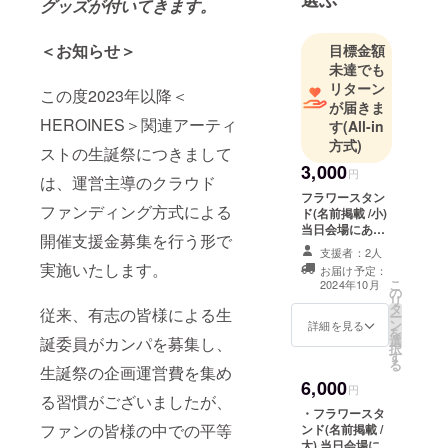
グッズが付いてきます。
＜お知らせ＞
目標金額
未達でも
リターン
この度2023年以降＜
が届きま
HEROINES＞関連アーティ
す
(All-in
方式)
ストの生誕祭につきまして
3,000
円
は、運営主導のクラウド
フラワースタン
ファンディング方式による
ド(名前掲載 /小)
当日会場にある
開催支援金募集を行う形で
フラワースタン
支援者：2人
ドに生誕祭支援
実施いたします。
お届け予定：
者としてお名前
こ
2024年10月
の
を掲載させてい
リ
タ
ただきます。 備
従来、有志の皆様による生
ー
ン
考欄に記載希望
詳細を見る
を
選
のお名前（ニッ
誕委員がカンパを募集し、
択
す
クネーム可）を
る
生誕祭の企画運営費を集め
記載ください。
6,000
※ネームプレート
円
る習慣がございましたが、
のお持ち帰り不
・フラワースタ
可 ※お名前
ファンの皆様の中での平等
ンド(名前掲載 /
（ニックネーム
大) 当日会場にあ