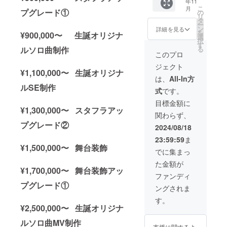
年11
祭支援
る、の
が記載
くださ
こ
月
者とし
ぼり旗
された
プグレード①
い。 ③
の
リ
てお名
を作成
単独ス
クラウ
タ
ー
前を掲
致しま
タンド
ドファ
ン
詳細を見る
を
¥900,000〜 生誕オリジナ
載させ
す。 の
花を会
ンディ
選
択
ていた
ぼり旗
場に設
ング限
す
ルソロ曲制作
る
だきま
には生
置致し
定グッ
このプロ
す。 備
誕祭支
ます。
ズ クラ
ジェクト
考欄に
援者様
単独ス
ウド
¥1,100,000〜 生誕オリジナ
記載希
のお名
タンド
ファン
は、
All-In方
望のお
前
花の前
ディン
ルSE制作
式
です。
名前
（ニッ
で撮影
グご支
（ニッ
クネー
したソ
援者限
目標金額に
クネー
ム可）
ロチェ
¥1,300,000〜 スタフラアッ
定の
関わらず、
ム可）
が記載
キを後
グッズ
プグレード②
を記載
されま
日、リ
をご用
2024/08/18
くださ
す。 生
ターン
意させ
23:59:59
ま
い。 ③
誕祭終
品と共
ていた
¥1,500,000〜 舞台装飾
クラウ
了後、
に郵送
だきま
でに集まっ
ドファ
1〜3週
いたし
す。
た金額が
ンディ
間で直
ます。
グッズ
¥1,700,000〜 舞台装飾アッ
ング限
筆サイ
②集合
の詳細
ファンディ
定グッ
ン入り
写真SP
は当日
プグレード①
ングされま
ズ クラ
の のぼ
クレ
までに
ウド
り旗
ジット
別途お
す。
ファン
(ポール
SNS掲
知らせ
¥2,500,000〜 生誕オリジナ
ディン
スタン
載に使
させて
ルソロ曲MV制作
グご支
ドは付
用する
いただ
支援に関するよ