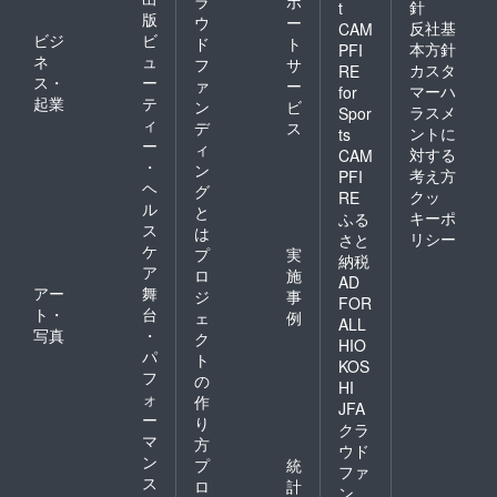
ラ
ポ
針
t
版
ウ
ー
反社基
CAM
ビジ
ビ
ド
ト
本方針
PFI
ネ
ュ
フ
サ
カスタ
RE
ス・
ー
ァ
ー
マーハ
for
起業
テ
ン
ビ
ラスメ
Spor
ィ
デ
ス
ントに
ts
ー
ィ
対する
CAM
・
ン
考え方
PFI
ヘ
グ
クッ
RE
ル
と
キーポ
ふる
ス
は
リシー
さと
ケ
プ
実
納税
ア
ロ
施
AD
アー
舞
ジ
事
FOR
ト・
台
ェ
例
ALL
写真
・
ク
HIO
パ
ト
KOS
フ
の
HI
ォ
作
JFA
ー
り
クラ
マ
方
ウド
ン
プ
統
ファ
ス
ロ
計
ン