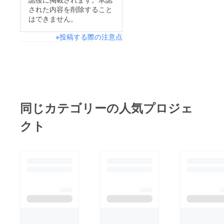
ザイン
された内容を削除すること
によっ
はできません。
て、記
載名の
色や
※投稿する際の注意点
フォン
トが変
わりま
す。 ※
スタン
ド花は
当日限
りお持
同じカテゴリーの人気プロジェ
ち帰り
可能で
クト
すが、
郵送の
対応は
致しか
ねま
す。 ※
スタン
ド花で
のチェ
キ撮影
は会場
ルール
や情勢