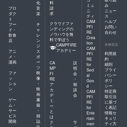
化
料
ミュ
み
プロ
音
請
ニ
ニュー
ダク
楽
求
ティ
ス
ト
CAM
ヘルプ
クラウドファ
フー
チ
PFI
お問い
ンディングの
ド・
ャ
RE
合わせ
ノウハウを無
飲食
レ
Crea
料で学ぼう
店
ン
tion
各種規定
CAMPFIRE
ジ
CAM
アカデミー
アニ
ス
利用規
PFI
メ・
ポ
約
RE
漫画
ー
CA
説
細則
for
ツ
MP
明
プライ
Soci
ファ
映
FI
会
バシー
al
ッ
像
RE
・
ポリ
Goo
ショ
・
ア
相
シー
d
ン
映
カ
談
特定商
CAM
画
デ
会
取引法
PFI
ゲー
書
ミ
に基づ
RE
ム・
籍
ー
く表記
for
サー
・
と
情報セ
Ente
ビス
雑
は
キュリ
rtain
開発
誌
ク
サ
ティ方
men
出