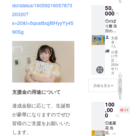
る
クネー
dol/status/16059216057873
50,
ム可）
を記載
000
20320?
円
させて
①のぼ
いただ
s=20&t=5qxatibqjf8HyyYy45
り旗 当
きま
日の装
90Sg
す。 お
飾に使
名前は
支援
用す
データ
者：
る、の
で印字
7人
ぼり旗
を入れ
お届
を作成
させて
け予
致しま
いただ
定：
す。 の
2024
きます
年11
ぼり旗
生誕祭
こ
月
には生
終了
の
リ
誕祭支
後、1〜
タ
ー
援者様
3週間で
ン
詳細を見る
を
のお名
ミニ旗
選
支援金の用途について
択
前
に直筆
す
る
（ニッ
サイン
100
クネー
入れた
達成金額に応じて、生誕祭
ム可）
,00
ものを
残り3
が記載
が豪華になりますのでぜひ
ご自宅
0
円
されま
へ郵送
皆様のご支援をお願いいた
す。 生
①楽屋
させて
誕祭終
花 当
いただ
します。
了後、
日、タ
きま