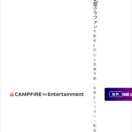
型
ク
ラ
フ
ァ
ン
手
数
料
0
円
か
ら
実
施
可
能
。
企
画
掲載
無料
か
ら
リ
タ
ー
ン
配
送