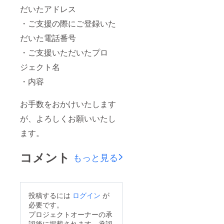
号は使
だいたアドレス
用でき
ませ
・ご支援の際にご登録いた
ん。 備
考欄に
だいた電話番号
ニック
ネーム
・ご支援いただいたプロ
などの
ジェクト名
記載が
ない場
・内容
合・6文
字以上
の記載
お手数をおかけいたします
がある
場合・
が、よろしくお願いいたし
特殊文
字、記
ます。
号で表
示でき
コメント
ない場
もっと見る
合は、
空欄で
作成さ
せてい
ただき
投稿するには
ログイン
が
ます。
必要です。
※集合写
プロジェクトオーナーの承
真のデ
認後に掲載されます。承認