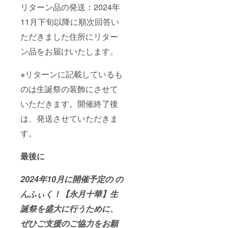
ム可）
の詳細
ドは付
記載が
リターン品の発送：2024年
は、6文
は当日
属しま
ない場
字まで
までに
せん)を
合・6文
11月下旬以降に順次回答い
お願い
別途お
ご自宅
字以上
いたし
知らせ
へ郵送
ただきました住所にリター
の記載
ます。
させて
させて
がある
ン品をお届けいたします。
※特殊文
いただ
いただ
場合・
字・記
きま
きま
特殊文
号は使
す。 ⑤
す。 ④
字、記
※リターンに記載しているも
用でき
生誕限
フラ
号で表
ませ
定オリ
ワース
示でき
のは生誕祭の装飾にさせて
ん。 備
ジナル
タンド
ない場
考欄に
ネーム
(名前掲
合は、
いただきます。開催終了後
ニック
プレー
載 ) 当
空欄で
ネーム
ト リ
日会場
は、発送させていただきま
作成さ
などの
ターン
にある
せてい
す。
記載が
品の郵
フラ
ただき
ない場
送と一
ワース
ます。
合・6文
緒にお
タンド
最後に
字以上
送りい
に生誕
の記載
たしま
祭支援
がある
す。
者とし
2024年10月に開催予定の の
場合・
ネーム
てお名
特殊文
プレー
前を掲
んふぃく！【永月十華】生
字、記
トのお
載させ
号で表
名前
ていた
誕祭を盛大に行うために、
示でき
は、備
だきま
ぜひご支援のご協力をお願
ない場
考欄に
す。 備