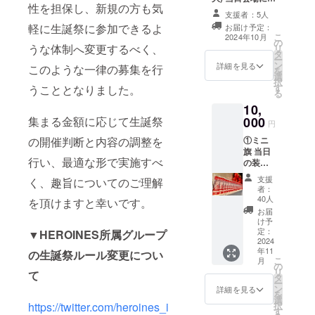
可）は、6文字ま
性を担保し、新規の方も気
るフラワースタ
でお願いいたし
支援者：5人
ンドに生誕祭支
ます。 ※特殊文
軽に生誕祭に参加できるよ
お届け予定：
援者としてお名
こ
字・記号は使用
2024年10月
の
前を掲載させて
うな体制へ変更するべく、
リ
できません。
タ
いただきます。
ー
ン
備考欄に記載希
詳細を見る
このような一律の募集を行
を
選
望のお名前
択
す
（ニックネーム
うこととなりました。
る
可）を記載くだ
10,
さい。 ※ネーム
000
集まる金額に応じて生誕祭
プレートのお持
円
ち帰り不可 ※お
①ミニ
の開催判断と内容の調整を
名前（ニック
旗 当日
ネーム可）は、6
行い、最適な形で実施すべ
の装飾
文字までお願い
に使用
いたします。 ※
支援
く、趣旨についてのご理解
する、
特殊文字・記号
者：
ミニ旗
40人
は使用できませ
を頂けますと幸いです。
を作成
ん
お届
致しま
け予
す。 ミ
定：
▼HEROINES所属グループ
ニ旗に
2024
年11
は、生
の生誕祭ルール変更につい
こ
月
誕祭支
の
リ
て
援者様
タ
ー
のお名
ン
詳細を見る
を
前
選
択
https://twitter.com/heroines_i
（ニッ
す