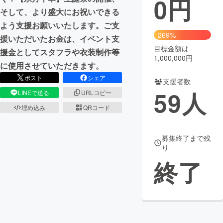
0
円
そして、より盛大にお祝いできる
まちづくり・地域活性化
よう支援お願いいたします。ご支
269%
援いただいたお金は、イベント支
目標金額は
CAMPFIRE for Social Good
CAMPFIRE Creation
援金としてスタフラや衣装制作等
1,000,000円
CAMPFIREふるさと納税
machi-ya
コミュニティ
に使用させていただきます。
ポスト
シェア
支援者数
59
人
LINEで送る
URLコピー
埋め込み
QRコード
募集終了まで残
り
終了