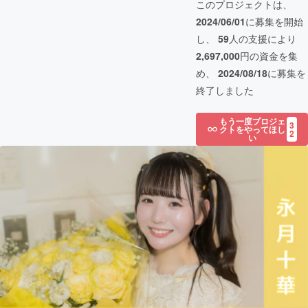
このプロジェクトは、
2024/06/01
に募集を開始
し、
59
人の支援により
2,697,000
円の資金を集
め、
2024/08/18
に募集を
終了しました
もう一度プロジェ
3
クトをやってほし
2
い