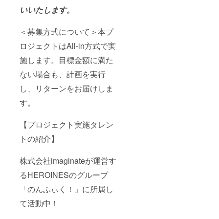
合は、
記載さ
考欄に
いいたします。
空欄で
れたお
記載希
作成さ
名前が
望のお
せてい
使用さ
名前
＜募集方式について＞本プ
ただき
れま
（ニッ
ます。
す。 ※
クネー
ロジェクトはAll-in方式で実
備考欄
ム可）
へ記載
を記載
施します。目標金額に満た
希望の
くださ
お名前
い。 ⑤
ない場合も、計画を実行
（ニッ
クラウ
し、リターンをお届けしま
クネー
ドファ
ム）を
ンディ
す。
ご記入
ング限
くださ
定グッ
い。 ※
ズ クラ
【プロジェクト実施タレン
お名前
ウド
（ニッ
ファン
トの紹介】
クネー
ディン
ム可）
グご支
は、6文
援者限
株式会社imaginateが運営す
字まで
定の
るHEROINESのグループ
お願い
グッズ
いたし
をご用
「のんふぃく！」に所属し
ます。
意させ
※特殊文
ていた
て活動中！
字・記
だきま
号は使
す。