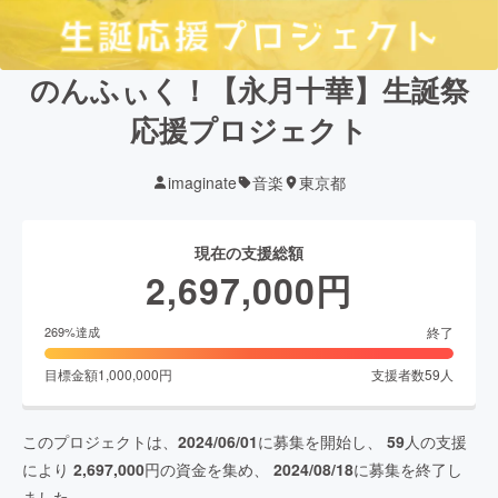
のんふぃく！【永月十華】生誕祭
応援プロジェクト
imaginate
音楽
東京都
現在の支援総額
2,697,000
円
終了
269
%達成
目標金額
1,000,000
円
支援者数
59
人
このプロジェクトは、
2024/06/01
に募集を開始し、
59
人の支援
により
2,697,000
円の資金を集め、
2024/08/18
に募集を終了し
ました