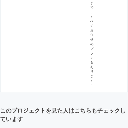
ま
で
、
す
べ
て
お
任
せ
の
プ
ラ
ン
も
あ
り
ま
す
！
このプロジェクトを見た人はこちらもチェックし
ています