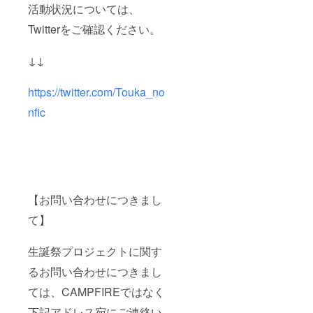
用でき
グッズ
活動状況については、
ませ
の詳細
ん。 備
は当日
Twitterをご確認ください。
考欄に
までに
ニック
別途お
↓↓
ネーム
知らせ
などの
させて
記載が
いただ
https://twitter.com/Touka_no
ない場
きま
合・6文
す。 ⑥
nfic
字以上
生誕限
の記載
定オリ
がある
ジナル
場合・
ネーム
特殊文
プレー
字、記
ト リ
号で表
ターン
示でき
品の郵
【お問い合わせにつきまし
ない場
送と一
合は、
緒にお
て】
空欄で
送りい
作成さ
たしま
せてい
す。
生誕祭プロジェクトに関す
ただき
ネーム
るお問い合わせにつきまし
ます。
プレー
トのお
ては、CAMPFIREではなく
名前
は、備
下記アドレス宛にご連絡い