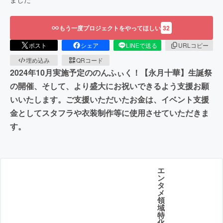
もう一度プロジェクトをやってほしい
32
ポスト
シェア
LINEで送る
URLコピー
埋め込み
QRコード
2024年10月実施予定ののんふぃく！【永月十華】生誕祭
の開催、そして、より盛大にお祝いできるよう支援お願
いいたします。ご支援いただいたお金は、イベント支援
金としてスタフラや衣装制作等に使用させていただきま
す。
エ
ン
タ
メ
領
域
特
化