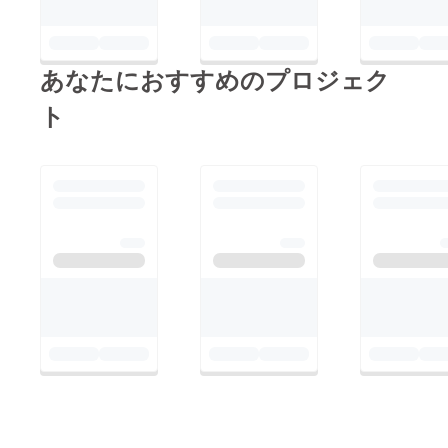
によっ
て対応
できな
い場合
があり
あなたにおすすめのプロジェク
ます。
あらか
ト
じめご
了承く
ださ
い。