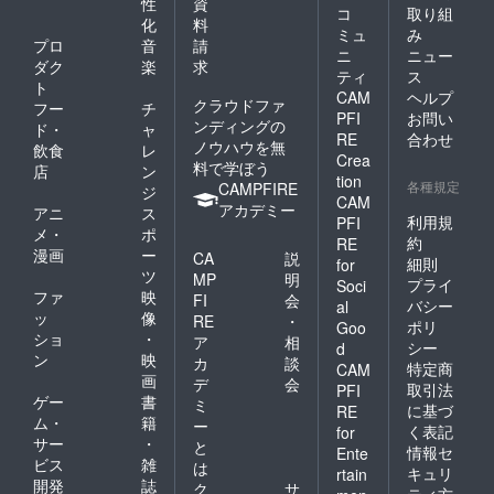
性
資
コ
取り組
化
料
ミュ
み
プロ
音
請
ニ
ニュー
ダク
楽
求
ティ
ス
ト
CAM
ヘルプ
クラウドファ
フー
チ
PFI
お問い
ンディングの
ド・
ャ
RE
合わせ
ノウハウを無
飲食
レ
Crea
料で学ぼう
店
ン
tion
各種規定
CAMPFIRE
ジ
CAM
アカデミー
アニ
ス
利用規
PFI
メ・
ポ
約
RE
漫画
ー
CA
説
細則
for
ツ
MP
明
プライ
Soci
ファ
映
FI
会
バシー
al
ッ
像
RE
・
ポリ
Goo
ショ
・
ア
相
シー
d
ン
映
カ
談
特定商
CAM
画
デ
会
取引法
PFI
ゲー
書
ミ
に基づ
RE
ム・
籍
ー
く表記
for
サー
・
と
情報セ
Ente
ビス
雑
は
キュリ
rtain
開発
誌
ク
サ