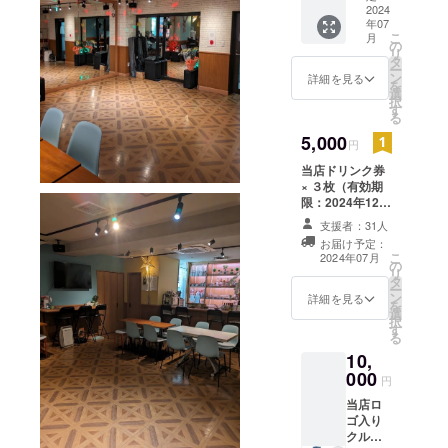
手/約
2024
年07
20×350
こ
月
（mm
の
リ
） 約7L
タ
ー
ン
詳細を見る
を
選
択
す
る
5,000
円
当店ドリンク券
× ３枚（有効期
限：2024年12月
31日迄）
支援者：31人
お届け予定：
こ
2024年07月
の
リ
タ
ー
ン
詳細を見る
を
選
択
す
る
10,
000
円
当店ロ
ゴ入り
クルテ