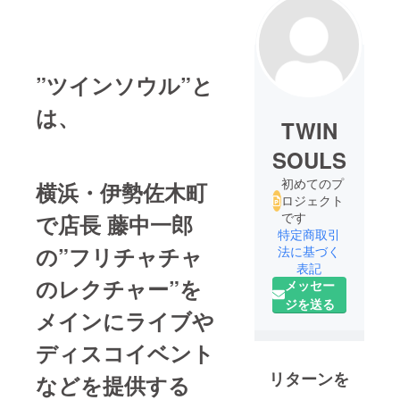
”ツインソウル”と
は、
TWIN
SOULS
初めてのプ
横浜・伊勢佐木町
ロジェクト
です
で店長 藤中一郎
特定商取引
の”フリチャチャ
法に基づく
表記
のレクチャー”を
メッセー
ジを送る
メインにライブや
ディスコイベント
リターンを
などを提供する