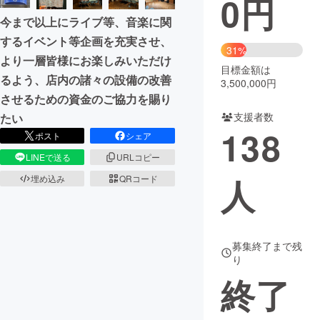
0
円
今まで以上にライブ等、音楽に関
まちづくり・地域活性化
するイベント等企画を充実させ、
31%
より一層皆様にお楽しみいただけ
目標金額は
CAMPFIRE for Social Good
CAMPFIRE Creation
るよう、店内の諸々の設備の改善
3,500,000円
CAMPFIREふるさと納税
machi-ya
コミュニティ
させるための資金のご協力を賜り
支援者数
たい
138
ポスト
シェア
LINEで送る
URLコピー
人
埋め込み
QRコード
募集終了まで残
り
終了