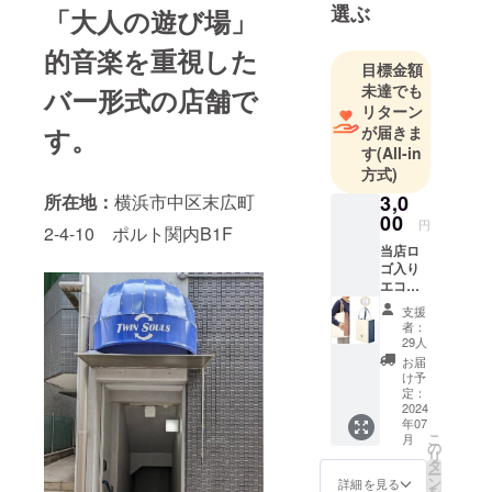
選ぶ
「大人の遊び場」
的音楽を重視した
目標金額
未達でも
バー形式の店舗で
リターン
す。
が届きま
す
(All-in
方式)
所在地：
横浜市中区末広町
3,0
00
円
2-4-10 ポルト関内B1F
当店ロ
ゴ入り
エコ
バッグ
支援
本体/約
者：
300×36
29人
0×140
お届
（mm
け予
） 持ち
定：
手/約
2024
年07
25×480
こ
月
（mm
の
リ
） 約
タ
ー
15L
ン
詳細を見る
を