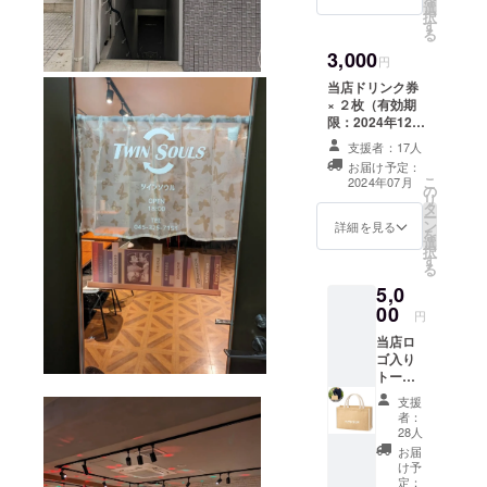
選
択
す
る
3,000
円
当店ドリンク券
× ２枚（有効期
限：2024年12月
31日迄）
支援者：17人
お届け予定：
こ
2024年07月
の
リ
タ
ー
ン
詳細を見る
を
選
択
す
る
5,0
00
円
当店ロ
ゴ入り
トート
バッグ
支援
本体/約
者：
320×20
28人
0×120
お届
（mm
け予
） 持ち
定：