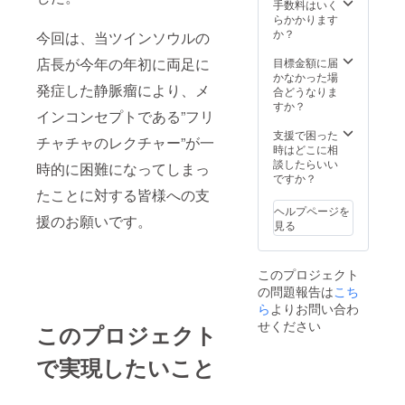
手数料はいく
らかかります
か？
今回は、当ツインソウルの
店長が今年の年初に両足に
目標金額に届
かなかった場
発症した静脈瘤により、メ
合どうなりま
すか？
インコンセプトである”フリ
支援で困った
チャチャのレクチャー”が一
時はどこに相
談したらいい
時的に困難になってしまっ
ですか？
たことに対する皆様への支
ヘルプページを
援のお願いです。
見る
このプロジェクト
の問題報告は
こち
ら
よりお問い合わ
せください
このプロジェクト
で実現したいこと