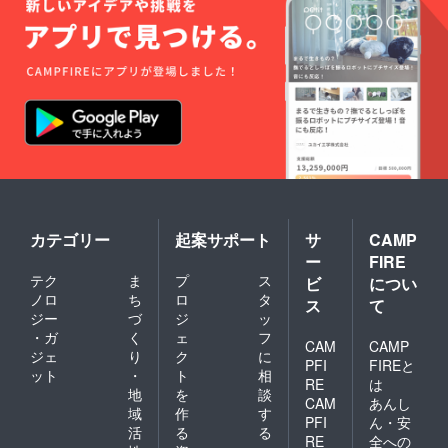
カテゴリー
起案サポート
サ
CAMP
ー
FIRE
テク
ま
プ
ス
ビ
につい
ノロ
ち
ロ
タ
ス
て
ジー
づ
ジ
ッ
・ガ
く
ェ
フ
CAM
CAMP
ジェ
り
ク
に
PFI
FIREと
ット
・
ト
相
RE
は
地
を
談
CAM
あんし
域
作
す
PFI
ん・安
活
る
る
RE
全への