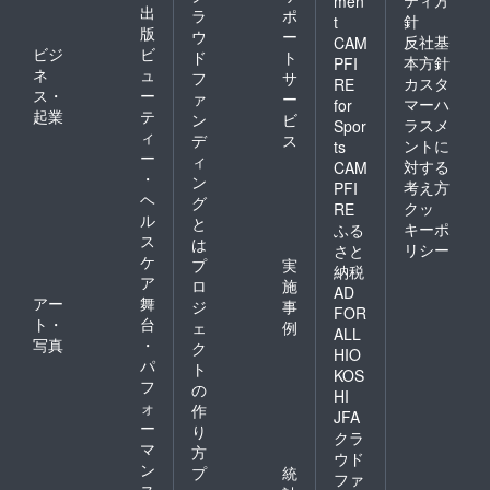
ティ方
men
出
ラ
ポ
針
t
版
ウ
ー
反社基
CAM
ビジ
ビ
ド
ト
本方針
PFI
ネ
ュ
フ
サ
カスタ
RE
ス・
ー
ァ
ー
マーハ
for
起業
テ
ン
ビ
ラスメ
Spor
ィ
デ
ス
ントに
ts
ー
ィ
対する
CAM
・
ン
考え方
PFI
ヘ
グ
クッ
RE
ル
と
キーポ
ふる
ス
は
リシー
さと
ケ
プ
実
納税
ア
ロ
施
AD
アー
舞
ジ
事
FOR
ト・
台
ェ
例
ALL
写真
・
ク
HIO
パ
ト
KOS
フ
の
HI
ォ
作
JFA
ー
り
クラ
マ
方
ウド
ン
プ
統
ファ