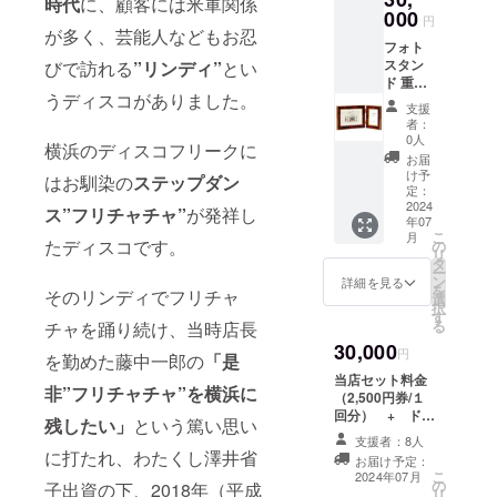
時代
に、顧客には米軍関係
000
円
が多く、芸能人などもお忍
フォト
スタン
びで訪れる
”リンディ”
とい
ド 重量/
うディスコがありました。
容量/サ
支援
イズ：
者：
450g
0人
横浜のディスコフリークに
175×36
お届
5×13m
け予
はお馴染の
ステップダン
m カ
定：
ラー：
2024
ス”フリチャチャ”
が発祥し
年07
ダーク
こ
月
ブラウ
たディスコです。
の
リ
ン 主な
タ
ー
素材/内
ン
詳細を見る
を
そのリンディでフリチャ
容：樹
選
択
脂・ガ
す
る
チャを踊り続け、当時店長
ラス
30,000
円
を勤めた藤中一郎の
「是
当店セット料金
非”フリチャチャ”を横浜に
（2,500円券/１
回分） + ドリ
残したい」
という篤い思い
ンク券10枚（有
支援者：8人
効期限：2024年
に打たれ、わたくし澤井省
お届け予定：
12月31日迄）
こ
2024年07月
の
子出資の下、2018年（平成
リ