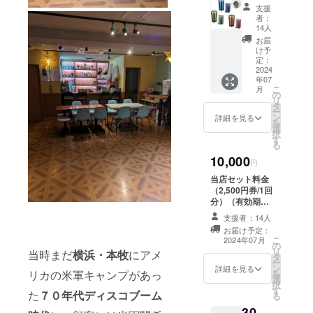
ステン
支援
レスク
者：
リアタ
14人
ンブ
お届
ラー１
け予
つ
定：
φ79×1
2024
年07
51mm
こ
月
容
の
リ
量/360
タ
ー
ml ※ タ
ン
詳細を見る
を
ンブ
選
択
ラーの
す
る
色の指
10,000
定は出
円
来ませ
当店セット料金
んので
（2,500円券/1回
ご容赦
分）（有効期
くださ
限：2024年12月
い
支援者：14人
31日迄）
お届け予定：
こ
2024年07月
の
リ
当時まだ
横浜・本牧
にアメ
タ
ー
ン
詳細を見る
リカの米軍キャンプがあっ
を
選
択
す
た
７０年代ディスコブーム
る
30,