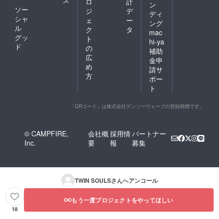
ス
ロ
計
ン
ソー
ジ
デ
ディ
シャ
ェ
ー
ング
ル
ク
タ
mac
グッ
ト
hi-ya
ド
の
補助
広
金申
め
請サ
方
ポー
ト
「QRコード」は株式会社デンソーウェーブの登録商標です。
© CAMPFIRE,
会社概
採用情
パートナー
Inc.
要
報
募集
TWIN SOULS
さんへアンコール
もう一度プロジェクトをやってほしい
18