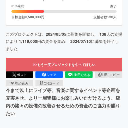
終了
31
%達成
目標金額
3,500,000
円
支援者数
138
人
このプロジェクトは、
2024/05/05
に募集を開始し、
138
人の支援
により
1,119,000
円の資金を集め、
2024/07/10
に募集を終了し
ました
もう一度プロジェクトをやってほしい
ポスト
シェア
LINEで送る
URLコピー
埋め込み
QRコード
今まで以上にライブ等、音楽に関するイベント等企画を
充実させ、より一層皆様にお楽しみいただけるよう、店
内の諸々の設備の改善させるための資金のご協力を賜り
たい