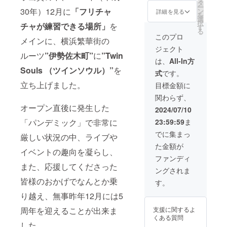
タ
ー
30年）12月に
「フリチャ
ン
詳細を見る
を
選
択
チャが練習できる場所」
を
す
る
このプロ
メインに、横浜繁華街の
ジェクト
ルーツ
”伊勢佐木町”
に
”Twin
は、
All-In方
Souls （ツインソウル）”
を
式
です。
立ち上げました。
目標金額に
関わらず、
オープン直後に発生した
2024/07/10
「パンデミック」で非常に
23:59:59
ま
でに集まっ
厳しい状況の中、ライブや
た金額が
イベントの趣向を凝らし、
ファンディ
また、応援してくださった
ングされま
皆様のおかげでなんとか乗
す。
り越え、無事昨年12月には5
周年を迎えることが出来ま
支援に関するよ
くある質問
した。