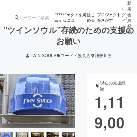
新
ロ
規
グ
会
プロジェクトを掲
はじ
プロジェクト
/
載するには
める
をさがす
イ
員
ン
登
”ツインソウル”存続のための支援の
録
お願い
人気のプロ
注目のリ
注目の新着プロ
募集終了が近いプ
もうすぐ公開
TWIN SOULS
フード・飲食店
神奈川県
ジェクト
ターン
ジェクト
ロジェクト
されます
アート・写真
音楽
現在の支援総
額
1,11
テクノロジー・ガジェット
ゲーム・サ
9,00
映像・映画
書籍・雑誌
ビジネス・起業
チャレンジ