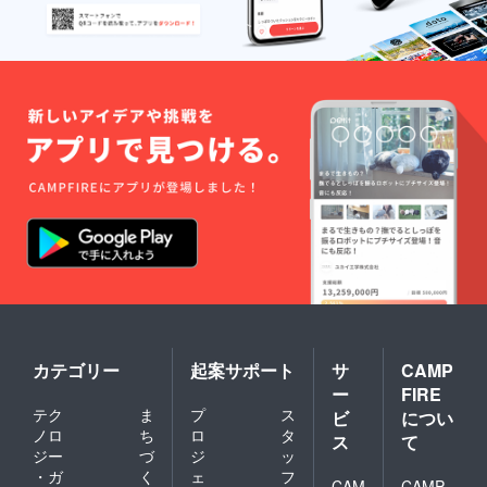
カテゴリー
起案サポート
サ
CAMP
ー
FIRE
テク
ま
プ
ス
ビ
につい
ノロ
ち
ロ
タ
ス
て
ジー
づ
ジ
ッ
・ガ
く
ェ
フ
CAM
CAMP