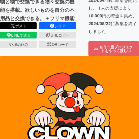
2024/04/19
に募集を開始
物と物で交換できる物々交換の機
し、
1
人の支援により
能を搭載。欲しいものを自分の不
10,000
円の資金を集め、
用品と交換できる。＋フリマ機能
2024/05/22
に募集を終了
ポスト
シェア
しました
LINEで送る
URLコピー
埋め込み
QRコード
もう一度プロジェク
トをやってほしい