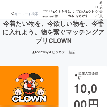
新
ロ
規
グ
会
プロジェクトを掲
はじ
プロジェクト
/
載するには
める
をさがす
イ
員
ン
登
今着たい物を、今欲しい物を、今手
録
に入れよう。物を繋ぐマッチングア
プリCLOWN
人気のプロ
注目のリ
注目の新着プロ
募集終了が近いプ
もうすぐ公開
ジェクト
ターン
ジェクト
ロジェクト
されます
reclowny
ビジネス・起業
アート・写真
音楽
現在の支援総
テクノロジー・ガジェット
ゲーム・サ
額
10,0
映像・映画
書籍・雑誌
00
円
ビジネス・起業
チャレンジ