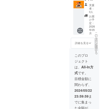
入例：
とホー
支援
株式会
ムペー
者：
社ミカ
ジにお
0人
ン 山
名前と
お届
田 太
事務所
け予
郎
を建て
定：
たら一
2026
年05
番にご
こ
月
招待さ
の
リ
せてい
タ
ー
ただき
ン
詳細を見る
を
ます。
選
択
（お名
す
る
前と経
このプロ
営者の
ジェクト
方は企
業名も
は、
All-In方
記入さ
式
です。
せてい
ただき
目標金額に
ます）※
関わらず、
事業継
続中 記
2024/05/22
入例：
23:59:59
ま
株式会
社ミカ
でに集まっ
ン 山
た金額が
田 太