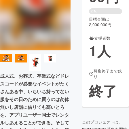
まちづくり・地域活性化
0%
目標金額は
2,000,000円
CAMPFIRE for Social Good
CAMPFIRE Creation
CAMPFIREふるさと納税
machi-ya
コミュニティ
支援者数
1
人
募集終了まで残
成人式、お葬式、卒業式などドレ
り
スコードが必要なイベントがたく
終了
さんある中、いちいち持ってない
服をその日のために買うのは勿体
無いし店舗に借りても高いとろ
を、アプリユーザー同士でレンタ
このプロジェクトは、
ルしあえることができる。そして