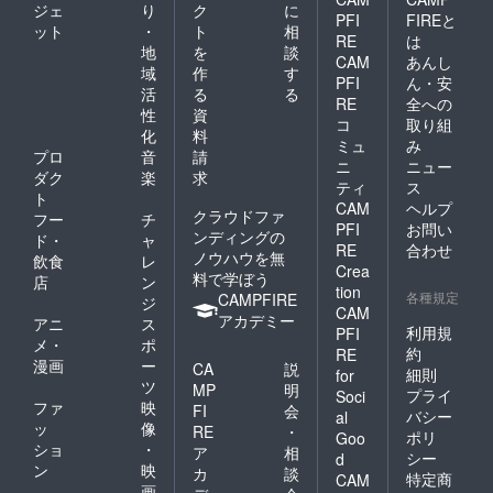
ジェ
り
ク
に
PFI
FIREと
ット
・
ト
相
RE
は
地
を
談
CAM
あんし
域
作
す
PFI
ん・安
活
る
る
RE
全への
性
資
コ
取り組
化
料
ミュ
み
プロ
音
請
ニ
ニュー
ダク
楽
求
ティ
ス
ト
CAM
ヘルプ
クラウドファ
フー
チ
PFI
お問い
ンディングの
ド・
ャ
RE
合わせ
ノウハウを無
飲食
レ
Crea
料で学ぼう
店
ン
tion
各種規定
CAMPFIRE
ジ
CAM
アカデミー
アニ
ス
利用規
PFI
メ・
ポ
約
RE
漫画
ー
CA
説
細則
for
ツ
MP
明
プライ
Soci
ファ
映
FI
会
バシー
al
ッ
像
RE
・
ポリ
Goo
ショ
・
ア
相
シー
d
ン
映
カ
談
特定商
CAM
画