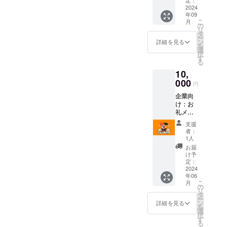
2024
年09
こ
月
の
リ
タ
ー
ン
詳細を見る
を
選
択
す
る
10,
000
円
企業向
け：お
礼メー
ルを送
支援
らせて
者：
いただ
1人
きま
お届
す！
け予
（備考
定：
欄にお
2024
年06
名前と
こ
月
経営者
の
リ
の方は
タ
ー
企業名
ン
詳細を見る
を
をお書
選
択
きくだ
す
る
さい）