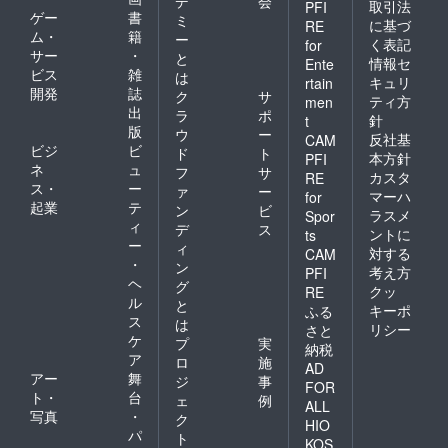
デ
会
取引法
PFI
ゲー
書
ミ
に基づ
RE
ム・
籍
ー
く表記
for
サー
・
と
情報セ
Ente
ビス
雑
は
キュリ
rtain
開発
誌
ク
サ
ティ方
men
出
ラ
ポ
針
t
版
ウ
ー
反社基
CAM
ビジ
ビ
ド
ト
本方針
PFI
ネ
ュ
フ
サ
カスタ
RE
ス・
ー
ァ
ー
マーハ
for
起業
テ
ン
ビ
ラスメ
Spor
ィ
デ
ス
ントに
ts
ー
ィ
対する
CAM
・
ン
考え方
PFI
ヘ
グ
クッ
RE
ル
と
キーポ
ふる
ス
は
リシー
さと
ケ
プ
実
納税
ア
ロ
施
AD
アー
舞
ジ
事
FOR
ト・
台
ェ
例
ALL
写真
・
ク
HIO
パ
ト
KOS