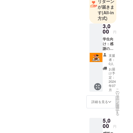
リターン
が届きま
す
(All-in
方式)
3,0
00
円
学生向
け：感
謝のお
手紙
支援
（メー
者：
ル）を
0人
お書き
お届
しま
け予
す。 備
定：
考欄に
2024
年07
お名前
こ
月
をお書
の
リ
きくだ
タ
ー
さい ※
ン
詳細を見る
を
こちら
選
択
のリ
す
る
ターン
5,0
は
10,000
00
円
円のも