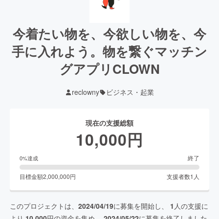
今着たい物を、今欲しい物を、今
手に入れよう。物を繋ぐマッチン
グアプリCLOWN
reclowny
ビジネス・起業
現在の支援総額
10,000
円
終了
0
%達成
目標金額
2,000,000
円
支援者数
1
人
このプロジェクトは、
2024/04/19
に募集を開始し、
1
人の支援に
より
10,000
円の資金を集め、
2024/05/22
に募集を終了しました