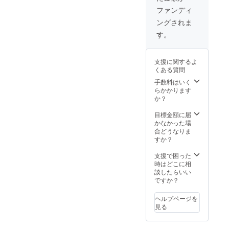
郎
ファンディ
ングされま
す。
支援に関するよ
くある質問
手数料はいく
らかかります
か？
目標金額に届
かなかった場
合どうなりま
すか？
支援で困った
時はどこに相
談したらいい
ですか？
ヘルプページを
見る