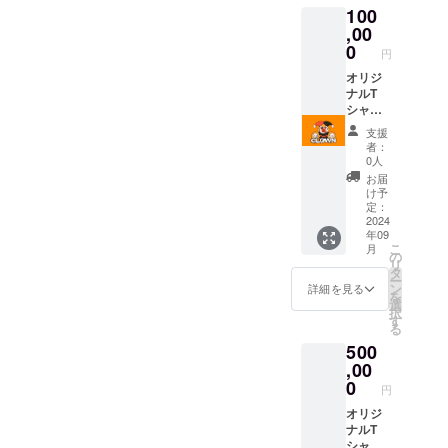
100
※こちら
のリ
,00
ターン
0
円
は3000
円プラ
オリジ
ンと同
ナルT
じもの
シャツ
になり
と僕ら
支援
ま
の写真
者：
す。」
とホー
0人
ムペー
お届
ジにて
け予
お名前
定：
を記載
2024
年09
させて
こ
月
もらい
の
リ
ます。
タ
ー
（お名
ン
詳細を見る
を
前と経
選
択
営者の
す
る
方は企
500
業名を
記入さ
,00
せてい
0
円
ただき
ます）※
オリジ
事業継
ナルT
続中 記
シャツ