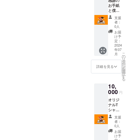
感謝の
のと同
お手紙
様にな
と僕ら
りま
の可愛
す。
支援
い写真
者：
♡（社
0人
員たち
お届
の仕事
け予
姿や
定：
OFFの
2024
年07
姿の写
こ
月
真）※写
の
リ
真は現
タ
ー
像でも
ン
詳細を見る
を
データ
選
択
でもOK
す
る
（備考
10,
欄にお
名前と
000
円
経営者
オリジ
の方は
ナルT
企業名
シャツ
をお書
を送ら
きくだ
支援
せてい
さい）
者：
ただき
0人
ます。
お届
け予
定：