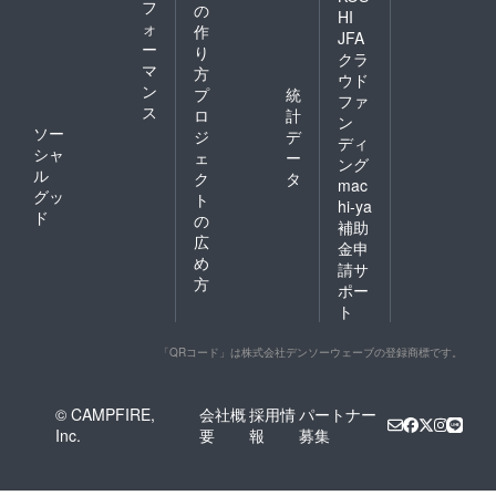
フ
の
HI
ォ
作
JFA
ー
り
クラ
マ
方
ウド
ン
プ
統
ファ
ス
ロ
計
ン
ソー
ジ
デ
ディ
シャ
ェ
ー
ング
ル
ク
タ
mac
グッ
ト
hi-ya
ド
の
補助
広
金申
め
請サ
方
ポー
ト
「QRコード」は株式会社デンソーウェーブの登録商標です。
© CAMPFIRE,
会社概
採用情
パートナー
Inc.
要
報
募集