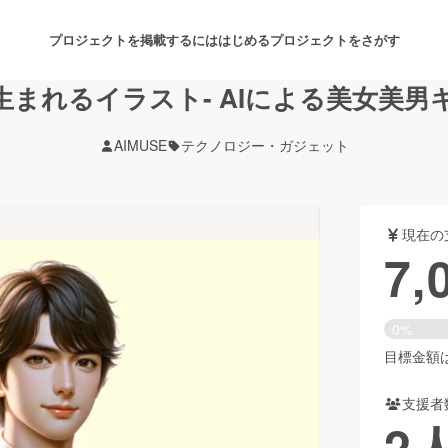
プロジェクトを掲載するには
はじめる
プロジェクトをさがす
まれるイラスト- AIによる美女美
AIMUSE
テクノロジー・ガジェット
注目のリターン
注目の新着プロジェクト
募集終了が近いプロジェクト
も
現在の
音楽
舞台・パフォーマンス
7,
ゲーム・サービス開発
フード・飲食店
0%
書籍・雑誌出版
アニメ・漫画
目標金額は1
支援者
チャレンジ
ビューティー・ヘルスケ
2