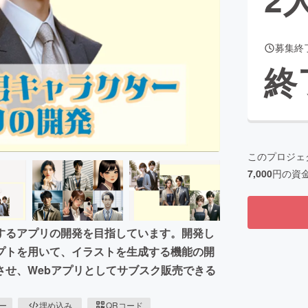
募集終
CAMPFIRE for Social Good
CAMPFIRE Creation
終
CAMPFIREふるさと納税
machi-ya
コミュニティ
このプロジェ
7,000
円の資
するアプリの開発を目指しています。開発し
プトを用いて、イラストを生成する機能の開
させ、Webアプリとしてサブスク販売できる
ピー
埋め込み
QRコード