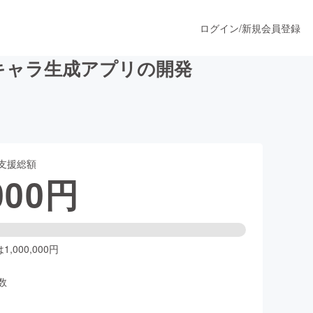
ログイン
/
新規会員登録
男キャラ生成アプリの開発
うすぐ公開されます
支援総額
プロダクト
000
円
ファッション
スポーツ
,000,000円
数
ア
ソーシャルグッド
人