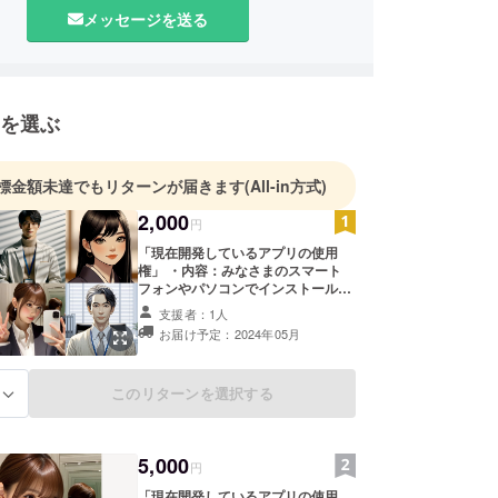
メッセージを送る
を選ぶ
標金額未達でもリターンが届きます
(All-in方式)
2,000
円
「現在開発しているアプリの使用
権」 ・内容：みなさまのスマート
フォンやパソコンでインストールな
しで使用できて、人物写真から様々
支援者：1人
な魅力的なイラストを生成します。
お届け予定：2024年05月
この特典は一定期間限定で、ご支援
いただいた方だけの特別な体験とな
ります。 ・提供回数：期間中は無制
このリターンを選択する
る
限にご利用可能です ・提供期間：ク
ラウドファンディング終了後より１
日間 ・利用方法：専用アクセスコー
ドをメールで送信し、指定された期
5,000
間中はWebアプリで自由にアクセス
円
可能です。
「現在開発しているアプリの使用