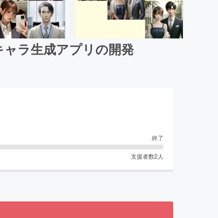
男キャラ生成アプリの開発
終了
支援者数
2
人