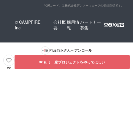
ろ 約
35％OF
「QRコード」は株式会社デンソーウェーブの登録商標です。
F 税込
み
54,300
© CAMPFIRE,
会社概
採用情
パートナー
円 ※必
Inc.
要
報
募集
ず「備
考欄」
に、ご
希望の
サイ
PlusTalk
さんへアンコール
ズ、カ
ラー、
もう一度プロジェクトをやってほしい
組み合
わせを
22
ご入力
くださ
い。組
み合わ
せ自
由。
（例：
「カッ
トソー
はオレ
ンジで
サイズ
38、ス