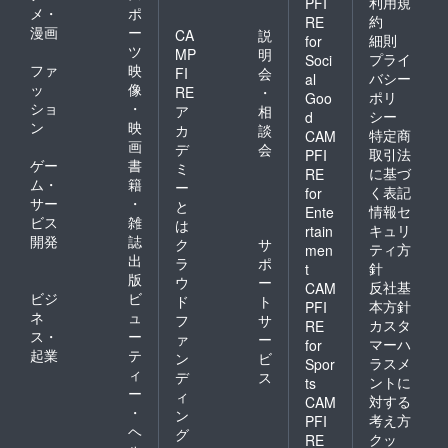
利用規
PFI
64cm、
メ・
ポ
ヒップ
約
RE
漫画
ー
CA
説
94.4cm
細則
for
ツ
、脇丈
MP
明
プライ
Soci
89.5cm
ファ
映
FI
会
バシー
al
、裾幅
ッ
像
RE
・
ポリ
Goo
89.5cm
ショ
・
ア
相
、ベル
シー
d
ン
映
カ
談
ト幅
特定商
CAM
画
4.5cm
デ
会
取引法
PFI
） - サ
ゲー
書
ミ
に基づ
RE
イズ
ム・
籍
ー
く表記
for
40
サー
・
と
情報セ
（ウエ
Ente
ビス
雑
は
スト
キュリ
rtain
開発
誌
68cm、
ク
サ
ティ方
men
ヒップ
出
ラ
ポ
針
t
98.4cm
版
ウ
ー
反社基
CAM
、脇丈
ビジ
ビ
ド
ト
本方針
PFI
93.5cm
ネ
ュ
フ
サ
、裾幅
カスタ
RE
ス・
ー
ァ
ー
93.5cm
マーハ
for
起業
テ
、ベル
ン
ビ
ラスメ
Spor
ト幅
ィ
デ
ス
ントに
ts
4.5cm
ー
ィ
対する
CAM
） 素
・
ン
材
考え方
PFI
ヘ
グ
ビス
クッ
RE