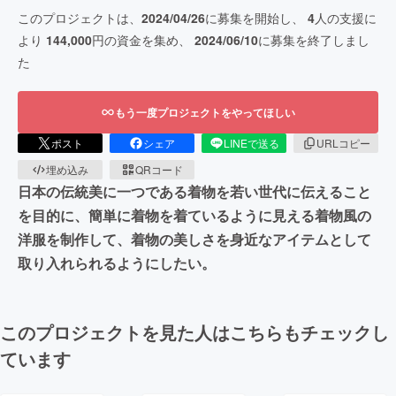
このプロジェクトは、
2024/04/26
に募集を開始し、
4
人の支援に
より
144,000
円の資金を集め、
2024/06/10
に募集を終了しまし
た
もう一度プロジェクトをやってほしい
ポスト
シェア
LINEで送る
URLコピー
埋め込み
QRコード
日本の伝統美に一つである着物を若い世代に伝えること
を目的に、簡単に着物を着ているように見える着物風の
洋服を制作して、着物の美しさを身近なアイテムとして
取り入れられるようにしたい。
このプロジェクトを見た人はこちらもチェックし
ています