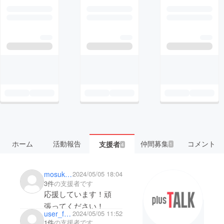
ホーム
活動報告
仲間募集
コメント
支援者
1
4
mosuke_ma3
2024/05/05 18:04
3件
の支援者です
応援しています！頑
張ってください！
user_fc1b87e5c1f4
2024/05/05 11:52
1件
の支援者です