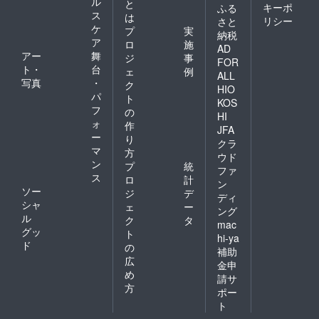
ル
コース
と
キーポ
ふる
／プ
ス
は
リシー
さと
リーツ
ケ
プ
実
納税
部分ポ
ア
ロ
施
リエス
AD
アー
舞
ジ
事
テル 商
FOR
ト・
台
品特
ェ
例
ALL
性 着
写真
・
ク
HIO
物と違
パ
ト
KOS
いドラ
フ
の
HI
イク
ォ
作
リーニ
JFA
ー
り
ングが
クラ
マ
可能で
方
ウド
プリー
ン
プ
統
ファ
ツ部分
ス
ロ
計
ン
が 歩き
ソー
ジ
デ
やすさ
ディ
シャ
ェ
ー
を実現
ング
ル
します
ク
タ
mac
CAMPF
グッ
ト
hi-ya
IRE 超
ド
の
補助
早割価
広
格 通常
金申
め
価格
請サ
76,000
方
ポー
円＋税
ト
のとこ