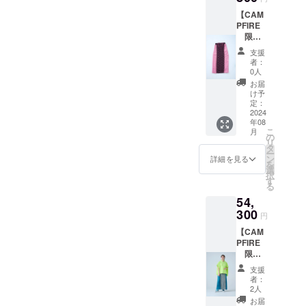
形として着
（着丈
60cm、
【CAM
60cm、
物の美しさ
袖丈
PFIRE
身幅
40cm、
を提供しま
限
57cm、
裄丈
す。着物か
定 超
袖丈
70cm、
支援
早割価
39cm、
袖幅
らKIMONO
者：
格】 ②
裄丈
60cm）
0人
へと進化す
プリー
67.5cm
※必ず備
お届
ツロン
ることを目
、袖幅
考欄に
け予
グス
58cm）
定：
ご希望
標に着物
カー
2024
- サイズ
のサイ
ファッショ
年08
ト 3色
40
ズとカ
こ
月
ピンク
（着丈
の
ンを世界中
ラーを
リ
／ブ
62cm、
タ
ご入力
に広め、日
ー
ルー／
身幅
ン
くださ
詳細を見る
を
本文化の魅
ベー
60cm、
選
い。 素
択
ジュ
袖丈
す
材
力を次世代
る
（画像
40cm、
ベア
へと継承し
54,
順） -
裄丈
スムー
サイズ
300
ていきたい
70cm、
ス 接
円
38
袖幅
触冷温
と思ってい
【CAM
（ウエ
60cm）
感 特
ます。
PFIRE
スト
※必ず備
徴
限
64cm、
考欄に
環境
定 超
ヒップ
ご希望
に配慮
支援
早割価
94.4cm
のサイ
した
者：
格】
、脇丈
ズとカ
2人
ペット
③【セ
89.5cm
ラーを
ボトル
お届