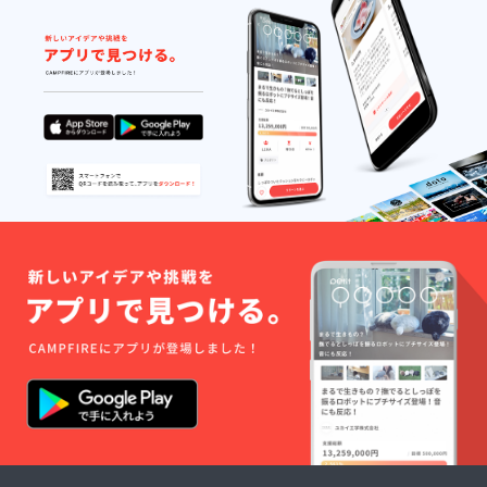
材
ベア
スムー
ス 接
触冷温
感 特
徴
環境
に配慮
した
ペット
ボトル
から作
られた
新たな
繊維 商
品特
性 接
触冷温
感素材
で、さ
らさら
した着
心地と
揺れる
袖がと
ても
フェミ