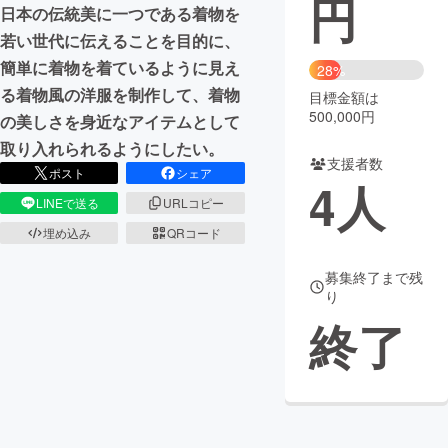
円
日本の伝統美に一つである着物を
まちづくり・地域活性化
若い世代に伝えることを目的に、
簡単に着物を着ているように見え
28%
る着物風の洋服を制作して、着物
目標金額は
CAMPFIRE for Social Good
CAMPFIRE Creation
500,000円
の美しさを身近なアイテムとして
CAMPFIREふるさと納税
machi-ya
コミュニティ
取り入れられるようにしたい。
支援者数
ポスト
シェア
4
人
LINEで送る
URLコピー
埋め込み
QRコード
募集終了まで残
り
終了