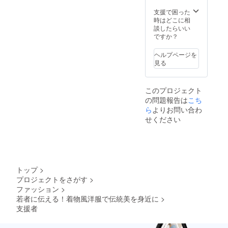
ブラッ
価格
F 税込
デルの
ク／ホ
53,000
支援で困った
み
身長は
ワイト -
円＋税
時はどこに相
17,700
164㎝に
サイズ
のとこ
談したらいい
円 ※必
なりま
38
ろ 約
ですか？
ず備考
す。
（着丈
30％OF
欄にご
60cm、
F 税込
希望の
ヘルプページを
身幅
み
サイズ
見る
57cm、
40,800
とカ
袖丈
円 ※必
ラーを
39cm、
ず備考
ご入力
このプロジェクト
裄丈
欄にご
くださ
の問題報告は
67.5cm
こち
希望の
い。 ※
、袖幅
サイズ
ら
よりお問い合わ
画像の
58cm）
とカ
着用モ
せください
- サイズ
ラーを
デルの
40
ご入力
身長は
（着丈
くださ
164㎝に
62cm、
い。 ※
なりま
身幅
画像の
す。
60cm、
着用モ
トップ
>
袖丈
デルの
プロジェクトをさがす
>
40cm、
身長は
ファッション
>
裄丈
164㎝に
70cm、
若者に伝える！着物風洋服で伝統美を身近に
>
なりま
袖幅
す。
支援者
60cm）
素