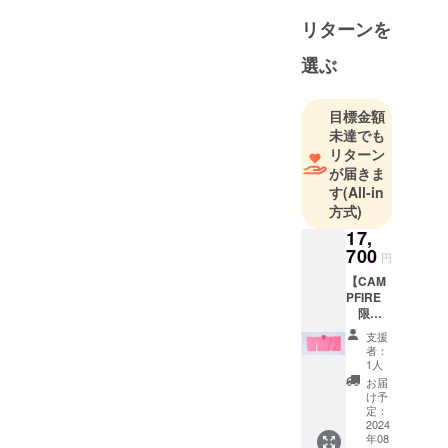
ら、日常的
リターンを
に着物を着
選ぶ
る機会が少
なくなって
いる今、洋
目標金額
服を着る感
未達でも
覚で着物ス
リターン
が届きま
タイルを提
す
(All-in
案できない
方式)
かと試行錯
17,
誤し、着物
700
円
の美しい姿
【CAM
を洋服に置
PFIRE
き換えて若
限
い人たちの
定 超
支援
早割価
新しいスタ
者：
格】 ①
1人
イルの一助
キモノ
お届
になればと
スリー
け予
ブカッ
定：
今回製品を
ト
2024
作りまし
年08
ソー 5