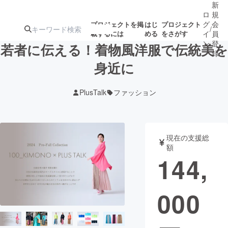
新
ロ
規
グ
会
プロジェクトを掲
はじ
プロジェクト
/
載するには
める
をさがす
イ
員
ン
登
若者に伝える！着物風洋服で伝統美を
録
身近に
人気のプロ
注目のリ
注目の新着プロ
募集終了が近いプ
もうすぐ公開
PlusTalk
ファッション
ジェクト
ターン
ジェクト
ロジェクト
されます
アート・写真
音楽
現在の支援総
額
144,
テクノロジー・ガジェット
ゲーム・サ
000
映像・映画
書籍・雑誌
ビジネス・起業
チャレンジ