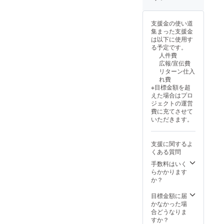
欄」
くださ
袖がと
て実用
に、ご
い。 素
ても
新案登
希望の
材
フェミ
録
支援金の使い道
サイ
ビス
ニンな
CAMPF
集まった支援金
ズ、カ
コース
印象を
IRE 超
は以下に使用す
ラー、
／プ
与えま
早割価
る予定です。
組み合
リーツ
す。袖
格 通常
人件費
わせを
部分ポ
丈をア
価格
広報/宣伝費
ご入力
リエス
ジャス
23,000
リターン仕入
くださ
テル 商
トで
円＋税
れ費
い。組
品特
き、“た
のとこ
※目標金額を超
み合わ
性 着
すき掛
ろ 約
えた場合はプロ
せ自
物と違
け”の新
30％OF
ジェクトの運営
由。 ■
いドラ
しい表
F 税込
費に充てさせて
キモノ
イク
現とし
み
いただきます。
スリー
リーニ
て実用
17,700
ブカッ
ングが
新案登
円 ※必
ト
可能で
録
ず備考
支援に関するよ
ソー 7
プリー
CAMPF
欄にご
くある質問
色 ピン
ツ部分
IRE 超
希望の
ク／オ
が 歩き
手数料はいく
早割価
サイズ
レンジ
やすさ
らかかります
格 通常
とカ
／スカ
を実現
か？
価格
ラーを
イブ
します
23,000
ご入力
ルー／
CAMPF
目標金額に届
円＋税
くださ
グリー
IRE 超
かなかった場
のとこ
い。 ※
ン／ブ
早割価
合どうなりま
ろ 約
画像の
ルー／
格 通常
すか？
30％OF
着用モ