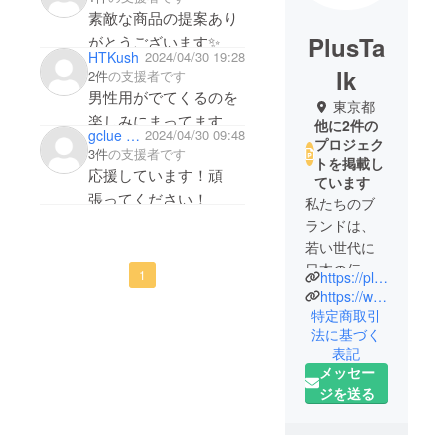
素敵な商品の提案あり
PlusTa
がとうございます✨
HTKush
2024/04/30 19:28
lk
2件
の支援者です
男性用がでてくるのを
東京都
楽しみにまってます！
他に2件の
gclue kuro
2024/04/30 09:48
（スニーカーが特に待
プロジェク
3件
の支援者です
トを掲載し
応援しています！頑
ています
張ってください！
私たちのブ
ランドは、
若い世代に
日本の伝統
1
https://plustalk.online
的な美しさ
https://www.instagram.com/plustalk_kimono
を着物文化
特定商取引
法に基づく
を通して伝
表記
えたいと
メッセー
思っていま
ジを送る
す。
しかしなが