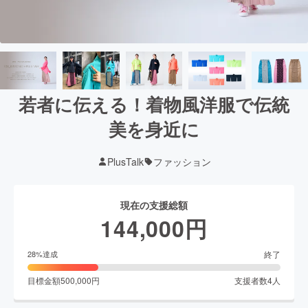
若者に伝える！着物風洋服で伝統
美を身近に
PlusTalk
ファッション
現在の支援総額
144,000
円
終了
28
%達成
目標金額
500,000
円
支援者数
4
人