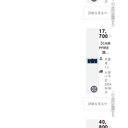
こ
月
色 ピン
た。そして
の
リ
ク／オ
タ
単なる衣料
ー
レンジ
ン
詳細を見る
を
品ではな
／スカ
選
択
イブ
す
く、「着る
る
ルー／
芸術」とし
17,
グリー
て日本の伝
ン／ブ
700
円
ルー
統美を現代
【CAM
（画像
ファッショ
PFIRE
順） -
限
サイズ
ンに昇華さ
定 超
38
支援
せていきま
早割価
（着丈
者：
す。
格】 ①
60cm、
1人
キモノ
身幅
お届
スリー
57cm、
け予
クラウド
ブカッ
袖丈
定：
ト
2024
ファンディ
39cm、
年08
ソー 2
裄丈
ングを通じ
こ
月
色 ブ
67.5cm
の
リ
て世界に日
ラック
、袖幅
タ
ー
／ホワ
58cm）
ン
本の粋を伝
詳細を見る
を
イト
- サイズ
選
え、若者た
択
（画像
40
す
る
ちに新しい
順） -
（着丈
40,
サイズ
62cm、
自己表現の
38
800
身幅
円