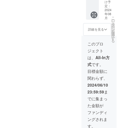
ット】
、裾幅
ご入力
け予
から作
キモノ
89.5cm
定：
くださ
られた
スリー
2024
、ベル
い。 素
新たな
年08
ブカッ
ト幅
材
繊維 商
こ
月
トソー
4.5cm
の
ベア
品特
リ
＆ プ
） - サ
タ
スムー
性 接
ー
リーツ
イズ
ン
ス 接
詳細を見る
触冷温
を
ロング
40
選
触冷温
感素材
択
スカー
（ウエ
す
感 特
で、さ
る
ト ※カ
スト
徴
このプロ
らさら
ラーの
68cm、
環境
した着
ジェクト
組み合
ヒップ
に配慮
心地と
わせ自
98.4cm
した
は、
All-In方
揺れる
由 （画
、脇丈
ペット
袖がと
式
です。
像内の
93.5cm
ボトル
ても
組み合
、裾幅
から作
目標金額に
フェミ
わせ：
93.5cm
られた
ニンな
関わらず、
グリー
、ベル
新たな
印象を
ン&ブ
ト幅
繊維 商
2024/06/10
与えま
ルー／
4.5cm
品特
す。袖
23:59:59
ま
ブラッ
） ※必
性 接
丈をア
ク&ピン
ず備考
触冷温
でに集まっ
ジャス
ク／オ
欄にご
感素材
トで
た金額が
レンジ&
希望の
で、さ
き、“た
ベー
サイズ
らさら
ファンディ
すき掛
ジュ）
とカ
した着
け”の新
ングされま
※必ず
ラーを
心地と
しい表
「備考
ご入力
揺れる
す。
現とし