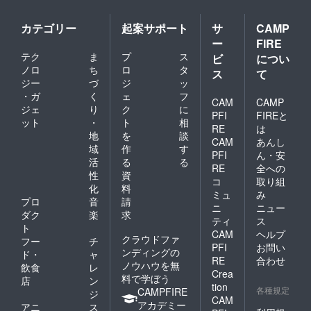
ニンな
印象を
与えま
カテゴリー
起案サポート
サ
CAMP
す。袖
ー
FIRE
丈をア
テク
ま
プ
ス
ビ
につい
ジャス
トで
ノロ
ち
ロ
タ
ス
て
き、“た
ジー
づ
ジ
ッ
すき掛
・ガ
く
ェ
フ
CAM
CAMP
け”の新
ジェ
り
ク
に
しい表
PFI
FIREと
ット
・
ト
相
現とし
RE
は
地
を
談
て実用
CAM
あんし
新案登
域
作
す
PFI
ん・安
録 ■プ
活
る
る
RE
全への
リーツ
性
資
ロング
コ
取り組
化
料
スカー
ミュ
み
プロ
音
請
ト 3色
ニ
ニュー
ピンク
ダク
楽
求
ティ
ス
／ブ
ト
CAM
ヘルプ
ルー／
クラウドファ
フー
チ
ベー
PFI
お問い
ンディングの
ド・
ャ
ジュ -
RE
合わせ
ノウハウを無
飲食
レ
サイズ
Crea
料で学ぼう
38
店
ン
tion
各種規定
（ウエ
CAMPFIRE
ジ
CAM
スト
アカデミー
アニ
ス