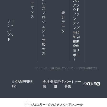
JFA
ー
り
クラ
マ
方
ウド
ン
プ
統
ファ
ス
ロ
計
ン
ソー
ジ
デ
ディ
シャ
ェ
ー
ング
ル
ク
タ
mac
グッ
ト
hi-ya
ド
の
補助
広
金申
め
請サ
方
ポー
ト
「QRコード」は株式会社デンソーウェーブの登録商標です。
© CAMPFIRE,
会社概
採用情
パートナー
Inc.
要
報
募集
ジュエリー・かわさき
さんへアンコール