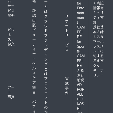
ム・
籍
ー
く表記
for
サー
・
と
情報セ
Ente
ビス
雑
は
キュリ
rtain
開発
誌
ク
サ
ティ方
men
出
ラ
ポ
針
t
版
ウ
ー
反社基
CAM
ビジ
ビ
ド
ト
本方針
PFI
ネ
ュ
フ
サ
カスタ
RE
ス・
ー
ァ
ー
マーハ
for
起業
テ
ン
ビ
ラスメ
Spor
ィ
デ
ス
ントに
ts
ー
ィ
対する
CAM
・
ン
考え方
PFI
ヘ
グ
クッ
RE
ル
と
キーポ
ふる
ス
は
リシー
さと
ケ
プ
実
納税
ア
ロ
施
AD
アー
舞
ジ
事
FOR
ト・
台
ェ
例
ALL
写真
・
ク
HIO
パ
ト
KOS
フ
の
HI
ォ
作