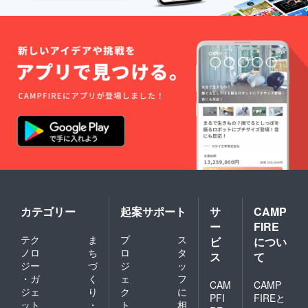
カテゴリー
起案サポート
サ
CAMP
ー
FIRE
テク
ま
プ
ス
ビ
につい
ノロ
ち
ロ
タ
ス
て
ジー
づ
ジ
ッ
・ガ
く
ェ
フ
CAM
CAMP
ジェ
り
ク
に
PFI
FIREと
ット
・
ト
相