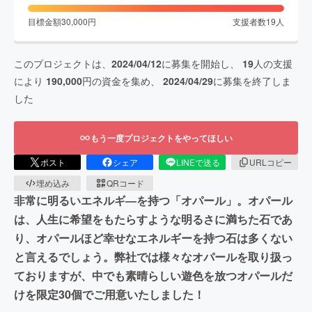
目標金額
30,000
円
支援者数
19
人
このプロジェクトは、
2024/04/12
に募集を開始し、
19
人の支援
により
190,000
円の資金を集め、
2024/04/29
に募集を終了しま
した
もう一度プロジェクトをやってほしい
ポスト
シェア
LINEで送る
URLコピー
埋め込み
QRコード
非常に明るいエネルギ―を持つ「オパール」。オパール
は、人生に希望をもたらすような明るさに満ちた石であ
り、オパールほど幸せなエネルギーを持つ石は多くない
と言えるでしょう。弊社では様々なオパールを取り扱っ
ておりますが、中でも素晴らしい遊色を放つオパールだ
けを限定30個でご用意いたしました！