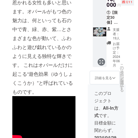
惹かれる女性も多いと思い
残り11
000
円
ます。オパールがもつ色の
①【限
定30
魅力は、何といっても石の
個】
「オ
中で青、緑、赤、紫…とさ
支援
パール
者：
ルース
まざまな色が動いて、ふわ
19人
1個」
お届
ふわと遊び戯れているかの
CAMPF
け予
IREだけ
定：
ように見える独特な輝きで
の超特
2024
年06
別価
す。 これはオパールだけに
こ
月
格：
の
リ
10,000
タ
起こる“遊色効果（ゆうしょ
ー
円 ※大
ン
詳細を見る
を
きさ
くこうか）”と呼ばれている
選
択
は、3ct
す
る
ものです。
以上保
このプロ
証いた
ジェクト
しま
す。 ※
は、
All-In方
ルース
式
です。
ケース
代・送
目標金額に
料代・
関わらず、
税込み
の価格
2024/04/29