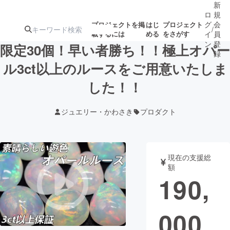
新
ロ
規
グ
会
プロジェクトを掲
はじ
プロジェクト
/
載するには
める
をさがす
イ
員
ン
登
限定30個！早い者勝ち！！極上オパー
録
ル3ct以上のルースをご用意いたしま
した！！
人気のプロ
注目のリ
注目の新着プロ
募集終了が近いプ
もうすぐ公開
ジェクト
ターン
ジェクト
ロジェクト
されます
ジュエリー・かわさき
プロダクト
アート・写真
音楽
現在の支援総
テクノロジー・ガジェット
ゲーム・サ
額
190,
映像・映画
書籍・雑誌
000
ビジネス・起業
チャレンジ