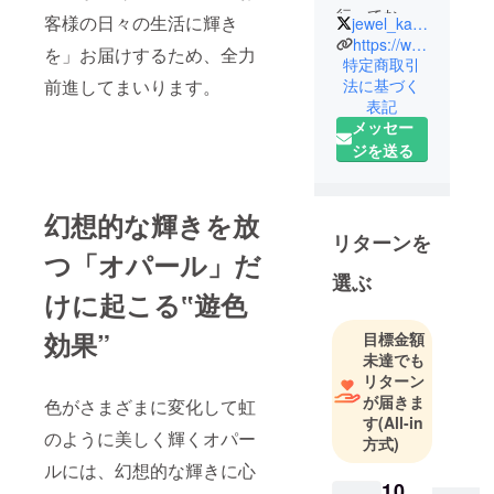
行っており
客様の日々の生活に輝き
jewel_kawasaki
ます「ジュ
https://www.jewelrykawasaki.com/
を」お届けするため、全力
エリー・か
特定商取引
前進してまいります。
法に基づく
わさき」代
表記
表の川崎と
メッセー
申します。
ジを送る
現地の市場
で直接買い
付けするな
幻想的な輝きを放
ど、世界中
リターンを
つ「オパール」だ
から数多く
選ぶ
の宝石収集
けに起こる‟遊色
を行ってお
ります。
効果”
目標金額
未達でも
リターン
が届きま
色がさまざまに変化して虹
す
(All-in
のように美しく輝くオパー
方式)
ルには、幻想的な輝きに心
10,