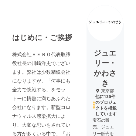
はじめに・ご挨拶
ジュエ
株式会社ＨＥＲＯ代表取締
リー・
役社長の川崎洋史でござい
かわさ
ます。弊社は少数精鋭会社
になりますが、「何事にも
き
全力で挑戦する」をモッ
東京都
他に135件
トーに情熱に満ちあふれた
のプロジェ
会社になります。新型コロ
クトを掲載
しています
ナウィルス感染拡大によ
宝石の販
り、大変な思いをされてい
売、ジュエ
る方が多くいる中で、「お
リー販売を