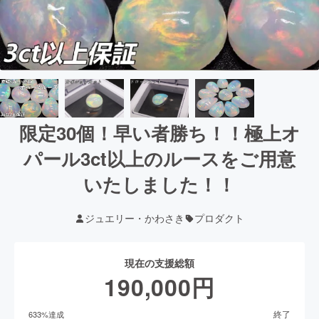
限定30個！早い者勝ち！！極上オ
パール3ct以上のルースをご用意
いたしました！！
ジュエリー・かわさき
プロダクト
現在の支援総額
190,000
円
終了
633
%達成