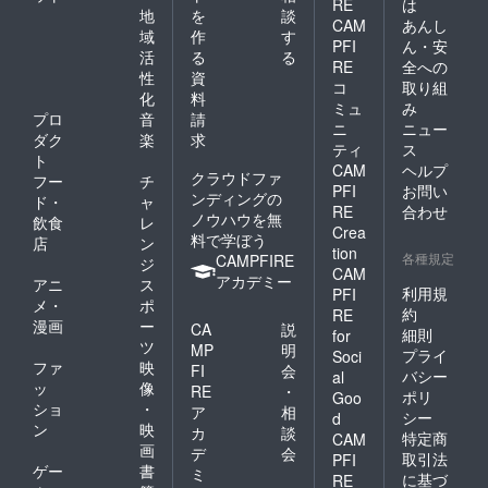
RE
は
地
を
談
CAM
あんし
域
作
す
PFI
ん・安
活
る
る
RE
全への
性
資
コ
取り組
化
料
ミュ
み
プロ
音
請
ニ
ニュー
ダク
楽
求
ティ
ス
ト
CAM
ヘルプ
クラウドファ
フー
チ
PFI
お問い
ンディングの
ド・
ャ
RE
合わせ
ノウハウを無
飲食
レ
Crea
料で学ぼう
店
ン
tion
各種規定
CAMPFIRE
ジ
CAM
アカデミー
アニ
ス
利用規
PFI
メ・
ポ
約
RE
漫画
ー
CA
説
細則
for
ツ
MP
明
プライ
Soci
ファ
映
FI
会
バシー
al
ッ
像
RE
・
ポリ
Goo
ショ
・
ア
相
シー
d
ン
映
カ
談
特定商
CAM
画
デ
会
取引法
PFI
ゲー
書
ミ
に基づ
RE