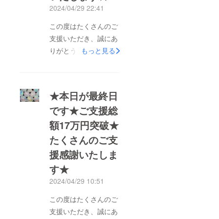
ただきます。リターン
2024/04/29 22:41
到着まで今しばらくお
この度はたくさんのご
待ちくださいませ。
支援いただき、誠にあ
りがとうございます。
もっと見る
お陰様で、目標金額を
大きく上回る18万円を
達成することが出来ま
★本日が最終日
した！！★いよいよ残
です★ご支援総
り1時間です★まだ迷
額17万円突破★
われている方は是非と
もご支援いただきます
たくさんのご支
よう、宜しくお願い致
援感謝いたしま
します。
す★
2024/04/29 10:51
この度はたくさんのご
支援いただき、誠にあ