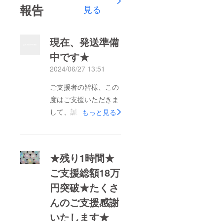
報告
見る
現在、発送準備
中です★
2024/06/27 13:51
ご支援者の皆様、この
度はご支援いただきま
して、誠にありがとう
もっと見る
ございます。現在リ
ターン発送準備中でご
ざいまして、6月30日
★残り1時間★
までには全てのご支援
ご支援総額18万
者様へ発送完了できる
円突破★たくさ
見込みでございます。
発送完了いたしました
んのご支援感謝
ら、また報告させてい
いたします★