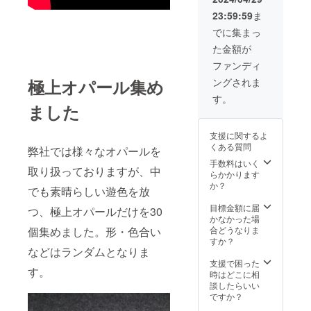
となり
23:59:59
ま
ます。
※ルース
でに集まっ
ケース
た金額が
は掲載
写真の
ファンディ
物とは
極上オパール集め
ングされま
異なる
場合が
す。
ありま
ました
す。 ※
商品写
支援に関するよ
真はサ
くある質問
弊社では様々なオパールを
ンプル
になり
手数料はいく
取り扱っておりますが、中
ます。
らかかります
形・色
か？
でも素晴らしい遊色を放
合いな
どリク
目標金額に届
つ、極上オパールだけを30
エスト
かなかった場
にはお
個集めました。形・色合い
合どうなりま
答えで
すか？
などはランダムとなりま
きませ
ん。 ※
支援で困った
す。
天然石
時はどこに相
となり
談したらいい
ますの
ですか？
で、わ