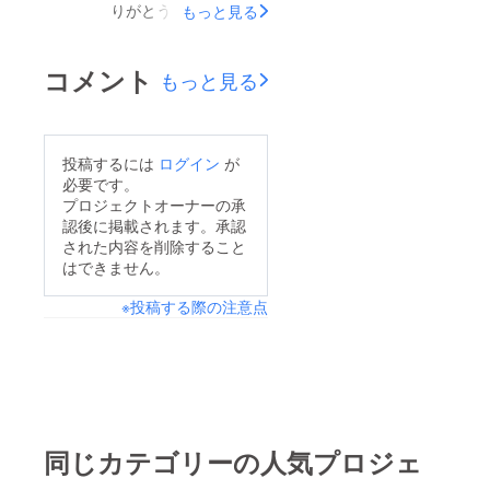
りがとうございます。
もっと見る
お陰様で、目標金額を
大きく上回る17万円を
コメント
もっと見る
達成することが出来ま
した！！★いよいよ本
日が最終日です★オ
投稿するには
ログイン
が
パール残り13個★まだ
必要です。
迷われている方はお早
プロジェクトオーナーの承
認後に掲載されます。承認
めにご支援いただきま
された内容を削除すること
すよう、何卒宜しくお
はできません。
願い致します。
※投稿する際の注意点
同じカテゴリーの人気プロジェ