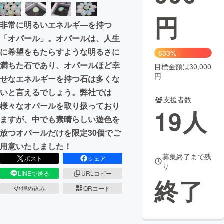
円
まちづくり・地域活性化
非常に明るいエネルギ―を持つ
「オパール」。オパールは、人生
CAMPFIRE for Social Good
CAMPFIRE Creation
に希望をもたらすような明るさに
633%
満ちた石であり、オパールほど幸
CAMPFIREふるさと納税
machi-ya
コミュニティ
目標金額は30,000
円
せなエネルギーを持つ石は多くな
いと言えるでしょう。弊社では
支援者数
様々なオパールを取り扱っており
19
人
ますが、中でも素晴らしい遊色を
放つオパールだけを限定30個でご
用意いたしました！
募集終了まで残
ポスト
シェア
り
LINEで送る
URLコピー
終了
埋め込み
QRコード