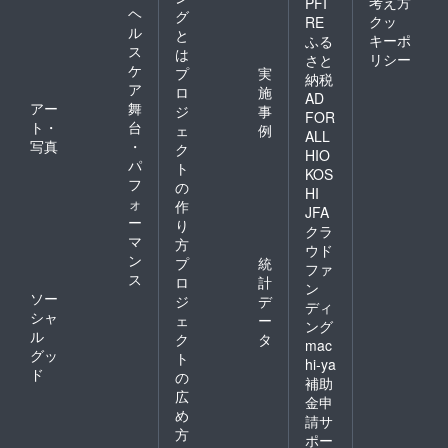
考え方
PFI
ヘ
グ
クッ
RE
ル
と
キーポ
ふる
ス
は
リシー
さと
ケ
プ
実
納税
ア
ロ
施
AD
アー
舞
ジ
事
FOR
ト・
台
ェ
例
ALL
写真
・
ク
HIO
パ
ト
KOS
フ
の
HI
ォ
作
JFA
ー
り
クラ
マ
方
ウド
ン
プ
統
ファ
ス
ロ
計
ン
ソー
ジ
デ
ディ
シャ
ェ
ー
ング
ル
ク
タ
mac
グッ
ト
hi-ya
ド
の
補助
広
金申
め
請サ
方
ポー