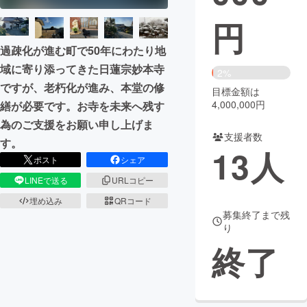
円
まちづくり・地域活性化
過疎化が進む町で50年にわたり地
域に寄り添ってきた日蓮宗妙本寺
CAMPFIRE for Social Good
CAMPFIRE Creation
2%
ですが、老朽化が進み、本堂の修
CAMPFIREふるさと納税
machi-ya
コミュニティ
目標金額は
4,000,000円
繕が必要です。お寺を未来へ残す
為のご支援をお願い申し上げま
支援者数
す。
13
人
ポスト
シェア
LINEで送る
URLコピー
埋め込み
QRコード
募集終了まで残
り
終了