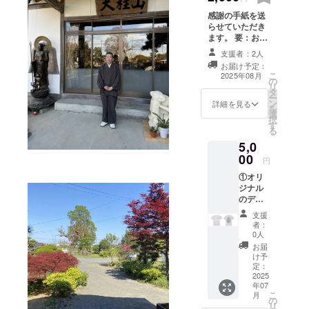
感謝の手紙を送
らせていただき
ます。 要：お名
前またはニック
支援者：2人
ネーム（備考欄
お届け予定：
にお名前かニッ
こ
2025年08月
の
クネームの記載
リ
タ
をお願いいたし
ー
ン
ます）
詳細を見る
を
選
択
す
る
5,0
00
円
①オリ
ジナル
のデザ
インT
支援
シャツ
者：
です。
0人
お届
け予
定：
2025
年07
こ
月
の
リ