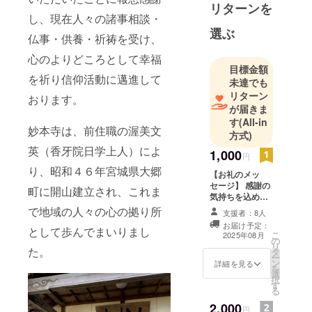
リターンを
し、現在人々の諸事相談・
選ぶ
仏事・供養・祈祷を受け、
心のよりどころとして幸福
目標金額
を祈り信仰活動に邁進して
未達でも
リターン
おります。
が届きま
す
(All-in
妙本寺は、前住職の渥美文
方式)
英（香牙院日学上人）によ
1,000
円
り、昭和４６年宮城県大郷
【お礼のメッ
セージ】 感謝の
町に開山建立され、これま
気持ちを込め
て、お礼のメッ
で地域の人々の心の拠り所
支援者：8人
セージをメール
お届け予定：
として歩んでまいりまし
にてお送りしま
こ
2025年08月
の
す。 要：名前ま
リ
た。
タ
たはニックネー
ー
ン
ム（備考欄にお
詳細を見る
を
選
名前かニック
択
す
ネームの記載を
る
お願いいたしま
2,000
す）
円