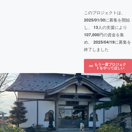
このプロジェクトは、
2025/01/30
に募集を開始
し、
13
人の支援により
107,000
円の資金を集
め、
2025/04/19
に募集を
終了しました
もう一度プロジェク
トをやってほしい