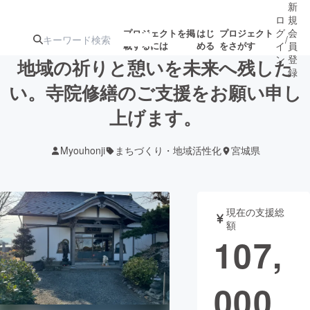
新
ロ
規
グ
会
プロジェクトを掲
はじ
プロジェクト
/
載するには
める
をさがす
イ
員
ン
登
地域の祈りと憩いを未来へ残した
録
い。寺院修繕のご支援をお願い申し
上げます。
人気のプロ
注目のリ
注目の新着プロ
募集終了が近いプ
もうすぐ公開
ジェクト
ターン
ジェクト
ロジェクト
されます
Myouhonji
まちづくり・地域活性化
宮城県
アート・写真
音楽
現在の支援総
テクノロジー・ガジェット
ゲーム・サ
額
107,
映像・映画
書籍・雑誌
000
ビジネス・起業
チャレンジ