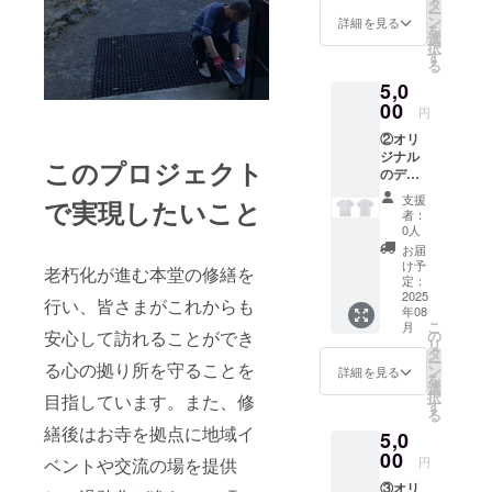
タ
ー
ン
詳細を見る
を
選
択
す
る
5,0
00
円
②オリ
ジナル
このプロジェクト
のデザ
インT
支援
で実現したいこと
シャツ
者：
です。
0人
お届
け予
老朽化が進む本堂の修繕を
定：
2025
行い、皆さまがこれからも
年08
こ
月
安心して訪れることができ
の
リ
タ
ー
る心の拠り所を守ることを
ン
詳細を見る
を
選
択
目指しています。また、修
す
る
繕後はお寺を拠点に地域イ
5,0
00
ベントや交流の場を提供
円
③オリ