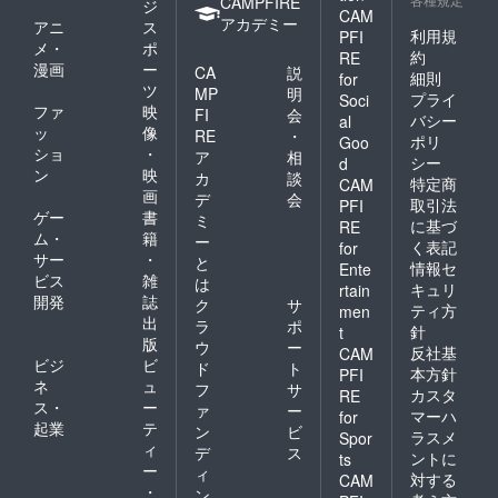
CAMPFIRE
ジ
CAM
アカデミー
アニ
ス
利用規
PFI
メ・
ポ
約
RE
漫画
ー
CA
説
細則
for
ツ
MP
明
プライ
Soci
ファ
映
FI
会
バシー
al
ッ
像
RE
・
ポリ
Goo
ショ
・
ア
相
シー
d
ン
映
カ
談
特定商
CAM
画
デ
会
取引法
PFI
ゲー
書
ミ
に基づ
RE
ム・
籍
ー
く表記
for
サー
・
と
情報セ
Ente
ビス
雑
は
キュリ
rtain
開発
誌
ク
サ
ティ方
men
出
ラ
ポ
針
t
版
ウ
ー
反社基
CAM
ビジ
ビ
ド
ト
本方針
PFI
ネ
ュ
フ
サ
カスタ
RE
ス・
ー
ァ
ー
マーハ
for
起業
テ
ン
ビ
ラスメ
Spor
ィ
デ
ス
ントに
ts
ー
ィ
対する
CAM
・
ン