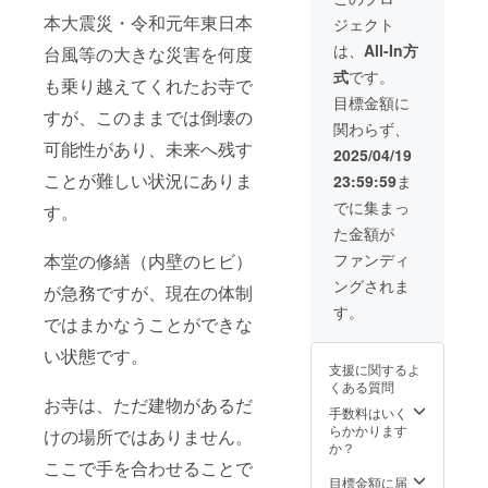
クネー
本大震災・令和元年東日本
ジェクト
ム（備
考欄に
は、
All-In方
台風等の大きな災害を何度
お名前
式
です。
かニッ
も乗り越えてくれたお寺で
クネー
目標金額に
ムの記
すが、このままでは倒壊の
関わらず、
載をお
可能性があり、未来へ残す
願いい
2025/04/19
たしま
ことが難しい状況にありま
23:59:59
ま
す） 各
衣類ご
でに集まっ
す。
とに、
た金額が
サイズ
の設定
本堂の修繕（内壁のヒビ）
ファンディ
をお願
ングされま
い致し
が急務ですが、現在の体制
ます。
す。
ではまかなうことができな
い状態です。
支援に関するよ
くある質問
お寺は、ただ建物があるだ
手数料はいく
らかかります
けの場所ではありません。
か？
ここで手を合わせることで
目標金額に届