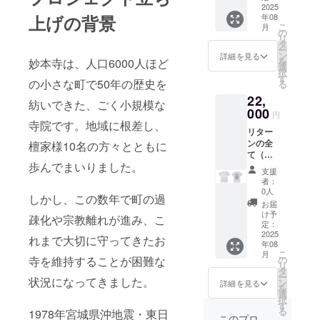
2025
上げの背景
年08
こ
月
の
リ
タ
ー
ン
詳細を見る
を
妙本寺は、人口6000人ほど
選
択
す
の小さな町で50年の歴史を
る
22,
紡いできた、ごく小規模な
000
円
寺院です。地域に根差し、
リター
ンの全
檀家様10名の方々とともに
て（お
歩んでまいりました。
礼メッ
支援
セー
者：
ジ・お
0人
しかし、この数年で町の過
礼の手
お届
紙・衣
け予
疎化や宗教離れが進み、こ
服全種
定：
類）を
2025
れまで大切に守ってきたお
年08
送らせ
こ
月
ていた
寺を維持することが困難な
の
リ
だきま
タ
ー
状況になってきました。
す。
ン
詳細を見る
を
要：名
選
択
前また
す
る
1978年宮城県沖地震・東日
はニッ
このプロ