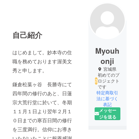
自己紹介
Myouh
はじめまして。妙本寺の住
onji
職を務めております渥美文
宮城県
秀と申します。
初めてのプ
ロジェクト
鎌倉松葉ヶ谷 長勝寺にて
です
特定商取引
四年間の修行のあと、日蓮
法に基づく
宗大荒行堂に於いて、冬期
表記
メッセー
１１月１日より翌年２月１
ジを送る
０日までの寒百日間の修行
を三度満行。信仰にお導き
いただいたことに報恩感謝