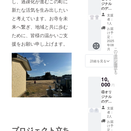
し、過疎化が進むこの町に
ジナル
のデザ
新たな活気を生み出したい
インT
支援
と考えています。お寺を未
シャツ
者：
です。
1人
来へ繋ぎ、地域と共に歩む
お届
け予
ために、皆様の温かいご支
定：
2025
援をお願い申し上げます。
年08
こ
月
の
リ
タ
ー
ン
詳細を見る
を
選
択
す
る
10,
000
円
④オリ
ジナル
のデザ
イン
支援
ジャー
者：
ジで
2人
す。
お届
け予
プロジェクト立ち
定：