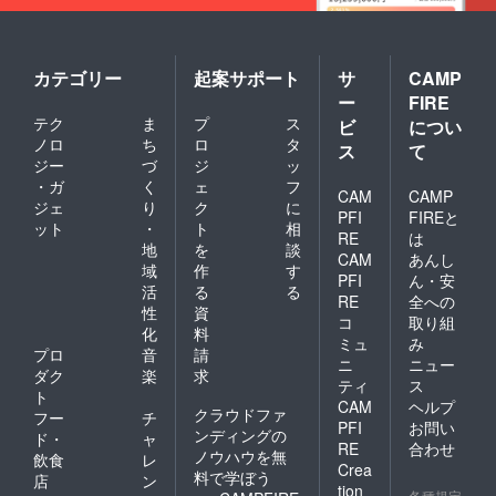
カテゴリー
起案サポート
サ
CAMP
ー
FIRE
テク
ま
プ
ス
ビ
につい
ノロ
ち
ロ
タ
ス
て
ジー
づ
ジ
ッ
・ガ
く
ェ
フ
CAM
CAMP
ジェ
り
ク
に
PFI
FIREと
ット
・
ト
相
RE
は
地
を
談
CAM
あんし
域
作
す
PFI
ん・安
活
る
る
RE
全への
性
資
コ
取り組
化
料
ミュ
み
プロ
音
請
ニ
ニュー
ダク
楽
求
ティ
ス
ト
CAM
ヘルプ
クラウドファ
フー
チ
PFI
お問い
ンディングの
ド・
ャ
RE
合わせ
ノウハウを無
飲食
レ
Crea
料で学ぼう
店
ン
tion
各種規定