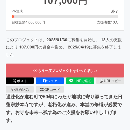
終了
2
%達成
目標金額
4,000,000
円
支援者数
13
人
このプロジェクトは、
2025/01/30
に募集を開始し、
13
人の支援
により
107,000
円の資金を集め、
2025/04/19
に募集を終了しま
した
もう一度プロジェクトをやってほしい
ポスト
シェア
LINEで送る
URLコピー
埋め込み
QRコード
過疎化が進む町で50年にわたり地域に寄り添ってきた日
蓮宗妙本寺ですが、老朽化が進み、本堂の修繕が必要で
す。お寺を未来へ残す為のご支援をお願い申し上げま
す。