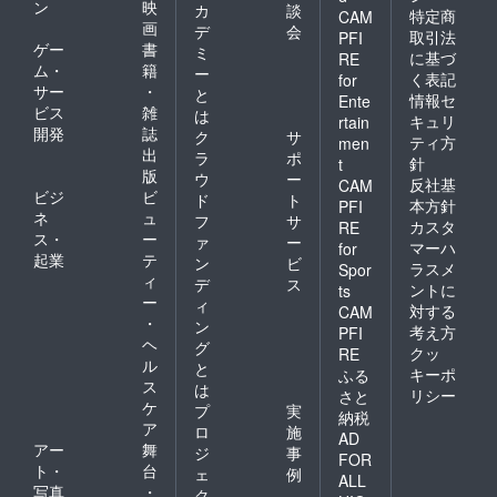
ン
映
カ
談
特定商
CAM
画
デ
会
取引法
PFI
ゲー
書
ミ
に基づ
RE
ム・
籍
ー
く表記
for
サー
・
と
情報セ
Ente
ビス
雑
は
キュリ
rtain
開発
誌
ク
サ
ティ方
men
出
ラ
ポ
針
t
版
ウ
ー
反社基
CAM
ビジ
ビ
ド
ト
本方針
PFI
ネ
ュ
フ
サ
カスタ
RE
ス・
ー
ァ
ー
マーハ
for
起業
テ
ン
ビ
ラスメ
Spor
ィ
デ
ス
ントに
ts
ー
ィ
対する
CAM
・
ン
考え方
PFI
ヘ
グ
クッ
RE
ル
と
キーポ
ふる
ス
は
リシー
さと
ケ
プ
実
納税
ア
ロ
施
AD
アー
舞
ジ
事
FOR
ト・
台
ェ
例
ALL
写真
・
ク