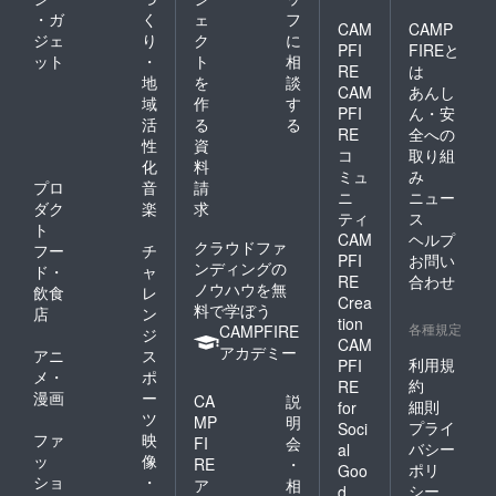
・ガ
く
ェ
フ
CAM
CAMP
ジェ
り
ク
に
PFI
FIREと
ット
・
ト
相
RE
は
地
を
談
CAM
あんし
域
作
す
PFI
ん・安
活
る
る
RE
全への
性
資
コ
取り組
化
料
ミュ
み
プロ
音
請
ニ
ニュー
ダク
楽
求
ティ
ス
ト
CAM
ヘルプ
クラウドファ
フー
チ
PFI
お問い
ンディングの
ド・
ャ
RE
合わせ
ノウハウを無
飲食
レ
Crea
料で学ぼう
店
ン
tion
各種規定
CAMPFIRE
ジ
CAM
アカデミー
アニ
ス
利用規
PFI
メ・
ポ
約
RE
漫画
ー
CA
説
細則
for
ツ
MP
明
プライ
Soci
ファ
映
FI
会
バシー
al
ッ
像
RE
・
ポリ
Goo
ショ
・
ア
相
シー
d