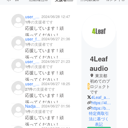
user_d0253df08904
2024/06/28 12:47
1件
の支援者です
応援しています！頑
張ってください！
user_fee3a25bfd54
2024/06/27 21:36
1件
の支援者です
応援しています！頑
4Leaf
張ってください！
user_eea52d96e5b4
2024/06/27 21:23
audio
1件
の支援者です
応援しています！頑
東京都
張ってください！
初めてのプ
user_ee2df747fdd4
2024/06/27 18:25
ロジェクト
27件
の支援者です
です
応援しています！頑
4Leaf_audio
張ってください！
https://4leaf.jp/
Nadja_tirol
2024/06/27 01:56
https://bqeyz.com/
1件
の支援者です
特定商取引
応援しています！頑
法に基づく
張ってください！
表記