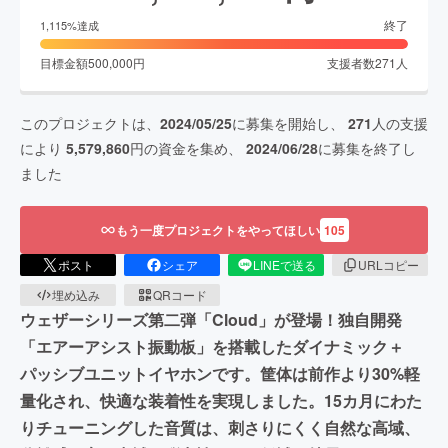
終了
1,115
%達成
目標金額
500,000
円
支援者数
271
人
このプロジェクトは、
2024/05/25
に募集を開始し、
271
人の支援
により
5,579,860
円の資金を集め、
2024/06/28
に募集を終了し
ました
もう一度プロジェクトをやってほしい
105
ポスト
シェア
LINEで送る
URLコピー
埋め込み
QRコード
ウェザーシリーズ第二弾「Cloud」が登場！独自開発
「エアーアシスト振動板」を搭載したダイナミック＋
パッシブユニットイヤホンです。筐体は前作より30%軽
量化され、快適な装着性を実現しました。15カ月にわた
りチューニングした音質は、刺さりにくく自然な高域、