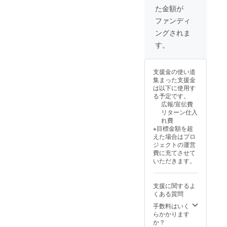
た金額が
ファンディ
ングされま
す。
支援金の使い道
集まった支援金
は以下に使用す
る予定です。
広報/宣伝費
リターン仕入
れ費
※目標金額を超
えた場合はプロ
ジェクトの運営
費に充てさせて
いただきます。
支援に関するよ
くある質問
手数料はいく
らかかります
か？