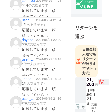
sennrou
2024/06/25 11:04
メッセー
36件
の支援者です
ジを送る
応援しています！頑
張ってください！
user_0c1fefb33aa4
2024/06/24 21:04
1件
の支援者です
リターンを
応援しています！頑
張ってください！
選ぶ
doyoko
2024/06/24 20:30
6件
の支援者です
応援しています！頑
目標金額
未達でも
張ってください！
リターン
user_d04b5f09cab4
2024/06/22 18:18
が届きま
1件
の支援者です
す
(All-in
応援しています！頑
方式)
張ってください！
konpeito02
2024/06/21 18:28
21,
残り
2件
の支援者です
200
145
円
応援しています！頑
【早割
張ってください！
20%オ
user_e80ea02e1fd4
2024/06/19 21:36
フ】
Cloud
2件
の支援者です
支援
本体1本
応援しています！頑
者：
・カ
5人