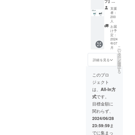
フ】
Cloud
支援
本体1本
者：
・カ
200
ラー：
人
シア
お届
ン、ブ
け予
ラック
定：
2024
から1色
年07
・プラ
こ
月
グ：
の
リ
2.5mm
タ
ー
バラン
ン
詳細を見る
を
ス /
選
択
3.5mm
す
る
標準 /
このプロ
4.4mm
ジェクト
バラン
ス から
は、
All-In方
選択
式
です。
目標金額に
関わらず、
2024/06/28
23:59:59
ま
でに集まっ