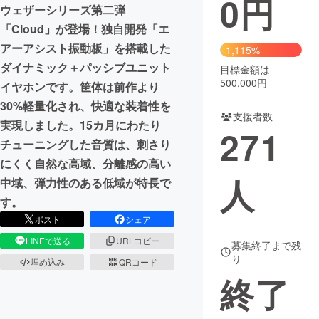
0
円
ウェザーシリーズ第二弾
まちづくり・地域活性化
「Cloud」が登場！独自開発「エ
アーアシスト振動板」を搭載した
1,115%
ダイナミック＋パッシブユニット
目標金額は
CAMPFIRE for Social Good
CAMPFIRE Creation
500,000円
イヤホンです。筐体は前作より
CAMPFIREふるさと納税
machi-ya
コミュニティ
30%軽量化され、快適な装着性を
支援者数
実現しました。15カ月にわたり
271
チューニングした音質は、刺さり
にくく自然な高域、分離感の高い
人
中域、弾力性のある低域が特長で
す。
ポスト
シェア
LINEで送る
URLコピー
募集終了まで残
り
埋め込み
QRコード
終了