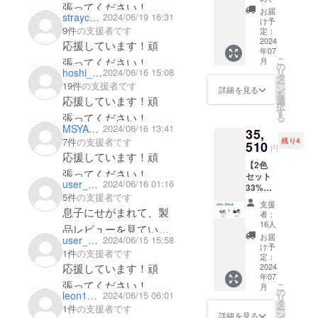
張ってください！
ラー：
お届
straycatmeister
2024/06/19 16:31
シア
け予
9件
の支援者です
ン、ブ
定：
ラック
2024
応援しています！頑
年07
から1色
こ
張ってください！
月
・プラ
の
リ
hoshi_starlight
2024/06/16 15:08
グ：
タ
ー
19件
の支援者です
2.5mm
ン
詳細を見る
を
バラン
応援しています！頑
選
択
ス /
す
張ってください！
る
3.5mm
MSYA152
2024/06/16 13:41
35,
標準 /
7件
の支援者です
残り4
4.4mm
510
円
バラン
応援しています！頑
【2色
ス から
張ってください！
セット
選択
user_bf963a5a6de4
2024/06/16 01:16
33%オ
5件
の支援者です
フ】
支援
Cloud
息子にせがまれて、製
者：
本体2色
16人
品レビューを見ていた
・カ
お届
user_13f3a7034ec4
2024/06/15 15:58
ラー：
ら私も欲しくなっちゃ
け予
1件
の支援者です
シア
定：
いました。
応援しています！頑
ン、ブ
2024
年07
ラック
私はワイヤレス主流で
張ってください！
こ
月
をそれ
の
leon1101
2024/06/15 06:01
すが、有線イヤホンで
リ
ぞれ1本
タ
1件
の支援者です
ー
ずつ、
の音源を楽しみたいと
ン
詳細を見る