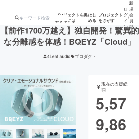
新
ロ
規
グ
会
プロジェクトを掲
はじ
プロジェクト
/
載するには
める
をさがす
イ
員
ン
登
【前作1700万越え】独自開発！驚異的
録
な分離感を体感！BQEYZ「Cloud」
人気のプロ
注目のリ
注目の新着プロ
募集終了が近いプ
もうすぐ公開
4Leaf audio
プロダクト
ジェクト
ターン
ジェクト
ロジェクト
されます
アート・写真
音楽
現在の支援総
額
5,57
テクノロジー・ガジェット
ゲーム・サ
9,86
映像・映画
書籍・雑誌
ビジネス・起業
チャレンジ