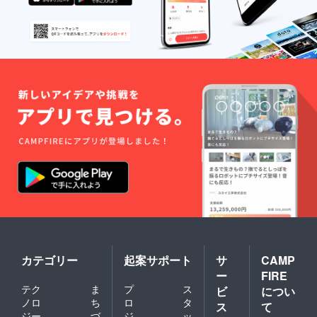
カテゴリー
起案サポート
サ
CAMP
ー
FIRE
テク
ま
プ
ス
ビ
につい
ノロ
ち
ロ
タ
ス
て
ジー
づ
ジ
ッ