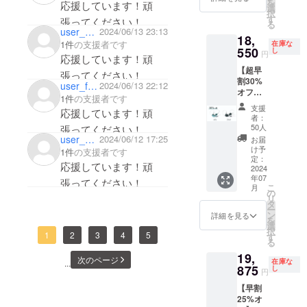
を
応援しています！頑
合計2本
選
思います。
択
・プラ
す
張ってください！
る
グ：
user_0c0e09fa5124
2024/06/13 23:13
18,
2.5mm
1件
の支援者です
在庫な
バラン
550
し
円
応援しています！頑
ス /
【超早
3.5mm
張ってください！
割30%
標準 /
user_f4765990a7f4
2024/06/13 22:12
オフ】
4.4mm
1件
の支援者です
Cloud
バラン
支援
応援しています！頑
本体1本
ス から
者：
・カ
選択
50人
張ってください！
ラー：
user_d70a326a5924
2024/06/12 17:25
お届
シア
け予
1件
の支援者です
ン、ブ
定：
応援しています！頑
ラック
2024
年07
から1色
張ってください！
こ
月
・プラ
の
リ
グ：
タ
ー
2.5mm
ン
詳細を見る
を
バラン
選
択
ス /
1
2
3
4
5
す
る
3.5mm
19,
標準 /
次のページ
在庫な
...
4.4mm
875
し
円
バラン
【早割
ス から
25%オ
選択