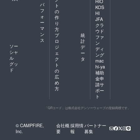
HIO
パ
ト
KOS
フ
の
HI
ォ
作
JFA
ー
り
クラ
マ
方
ウド
ン
プ
統
ファ
ス
ロ
計
ン
ソー
ジ
デ
ディ
シャ
ェ
ー
ング
ル
ク
タ
mac
グッ
ト
hi-ya
ド
の
補助
広
金申
め
請サ
方
ポー
ト
「QRコード」は株式会社デンソーウェーブの登録商標です。
© CAMPFIRE,
会社概
採用情
パートナー
Inc.
要
報
募集