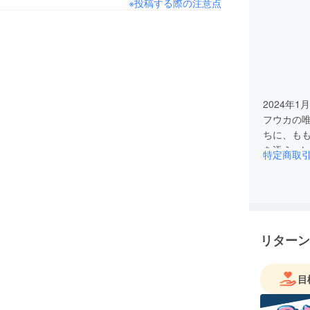
※投稿する際の注意点
2024年
フウカの
ちに、も
を添え、t
特定商取
まとめ上
ための音
度の高い
tell(
なわち、時
リターン
た。
2024/
リース。2
目
全て取り
は、お客