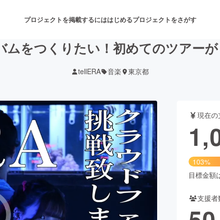
プロジェクトを掲載するには
はじめる
プロジェクトをさがす
ルバムをつくりたい！初めてのツアー
tellERA
音楽
東京都
注目のリターン
注目の新着プロジェクト
募集終了が近いプロジェクト
も
現在の
音楽
舞台・パフォーマンス
1,
ゲーム・サービス開発
フード・飲食店
103%
書籍・雑誌出版
アニメ・漫画
目標金額は1
支援者
チャレンジ
ビューティー・ヘルスケ
50