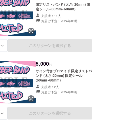
えて大暴れしている。
限定リストバンド (太さ: 20mm) 限
定シール (60mm×60mm)
支援者：11人
お届け予定：2024年09月
このリターンを選択する
る
5,000
円
サイン付きブロマイド 限定リストバ
ンド (太さ:20mm) 限定シール
(60mm×60mm)
支援者：2人
お届け予定：2024年09月
このリターンを選択する
る