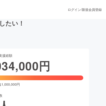
ログイン
/
新規会員登録
がしたい！
うすぐ公開されます
支援総額
プロダクト
034,000
円
ファッション
スポーツ
,000,000円
数
ア
ソーシャルグッド
人