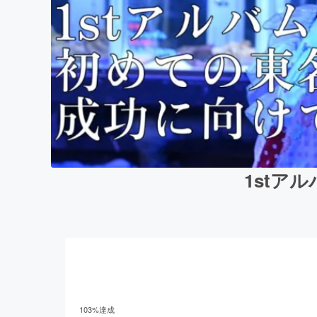
1stア
103
%達成