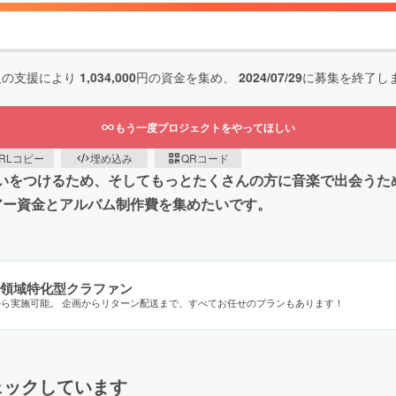
人の支援により
1,034,000
円の資金を集め、
2024/07/29
に募集を終了し
もう一度プロジェクトをやってほしい
RLコピー
埋め込み
QRコード
に勢いをつけるため、そしてもっとたくさんの方に音楽で出会うた
アー資金とアルバム制作費を集めたいです。
領域特化型クラファン
から実施可能。 企画からリターン配送まで、すべてお任せのプランもあります！
ェックしています