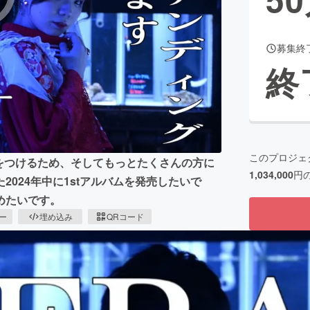
募集終
CAMPFIRE for Social Good
CAMPFIRE Creation
終
CAMPFIREふるさと納税
machi-ya
コミュニティ
このプロジェ
いをつけるため、そしてもっとたくさんの方に
1,034,000
円
024年中に1stアルバムを発売したいで
めたいです。
ピー
埋め込み
QRコード