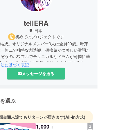
tellERA
日本
初めてのプロジェクトです
1月結成。オリジナルメンバー3人は全員20歳。叶芽
唯一無二で独特な創造観、頓痴気かつ美しい歌詞た
もぞうのパワフルでテクニカルなドラムが可憐に華
obariによるピアノの旋律がそれらを自由に壮大に
引法に基づく表記
げる。「時代の流行に流されていたくない。売れる
メッセージを送る
楽ではなく、表現したいものだけを歌う、創る。純
まま泳いでいたい。」というポリシーのもと、
説得する、電話する)ERA（時代）という言葉を並べ、す
代を説得する、という意味でtellERAと名付けられ
を選ぶ
3/22にウルトラヴァイヴよりクラムボン/遠い国へをリ
023年秋より、武蔵野音楽祭に継続的に出演。俗を
標金額未達でもリターンが届きます
(All-in方式)
払った繊細な音源の世界観とは裏腹に、ライブで
1,000
様に全力で楽しんでもらうべく、伝えたいという気
円