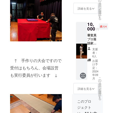
の
リ
セージ
タ
ー
カード
ン
詳細を見る
を
を添え
選
択
てお送
す
る
りしま
10,
す。 誰
残り4
のサイ
000
円
ン入り
審査員
扇子と
プロ落
なるか
語家の
はお楽
桂歌春
しみ！
支援
師匠ま
(おまか
者：
たは桂
せとな
6人
文太師
↑ 手作りの大会ですので
ります)
お届
匠か
※画像は
け予
受付はもちろん、会場設営
ら、支
昨年時
定：
援者さ
2024
のもの
も実行委員が行います ↓
年09
まのお
です。
こ
月
名前を
扇子の
の
リ
呼びか
色・サ
タ
ー
けての
イズ若
ン
詳細を見る
を
お礼の
干の変
選
択
動画
更あり
す
る
メッ
ますの
このプロ
セージ
でご了
ジェクト
を限定
承くだ
URLに
さい。