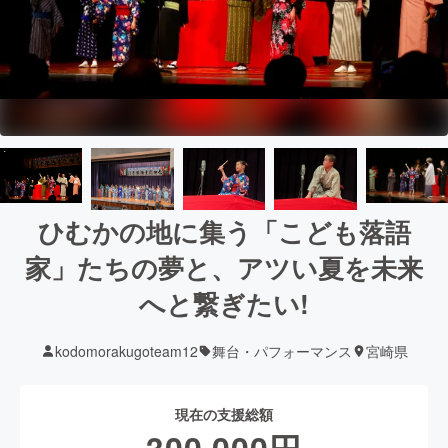
ひむかの地に集う「こども落語
家」たちの夢と、アツい夏を未来
へと繋ぎたい!
kodomorakugoteam12
舞台・パフォーマンス
宮崎県
現在の支援総額
300,000
円