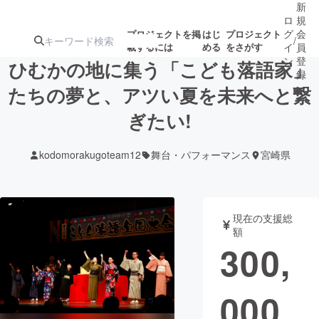
新
ロ
規
グ
会
プロジェクトを掲
はじ
プロジェクト
/
載するには
める
をさがす
イ
員
ン
登
ひむかの地に集う「こども落語家」
録
たちの夢と、アツい夏を未来へと繋
ぎたい!
人気のプロ
注目のリ
注目の新着プロ
募集終了が近いプ
もうすぐ公開
ジェクト
ターン
ジェクト
ロジェクト
されます
kodomorakugoteam12
舞台・パフォーマンス
宮崎県
アート・写真
音楽
現在の支援総
テクノロジー・ガジェット
ゲーム・サ
額
300,
映像・映画
書籍・雑誌
000
ビジネス・起業
チャレンジ