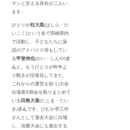
マンと言える存在が二人い
ます。
ひとりが
柱大黒
(はしら・だ
いこく)という名で宮崎県内
で活動し、子どもたちに落
語のアドバイス等もしてい
る
甲斐伸也
(かい・しんや)
さ
ん
と
、
もうひとりが昨年よ
り動きが活発化してきた、
これからの運営を担う(大会
出場者)OB会を取りまとめて
いる
田島大喜
(たじま・たい
き)
さん
です。ひむか亭工作
さんとして過去大会に出場
し、決勝大会にも進出する