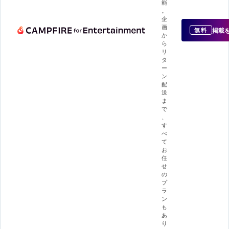
能
。
企
画
掲載
無料
か
ら
リ
タ
ー
ン
配
送
ま
で
、
す
べ
て
お
任
せ
の
プ
ラ
ン
も
あ
り