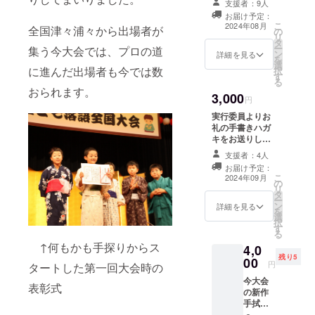
支援者：9人
お届け予定：
こ
2024年08月
全国津々浦々から出場者が
の
リ
タ
ー
集う今大会では、プロの道
ン
詳細を見る
を
選
に進んだ出場者も今では数
択
す
る
おられます。
3,000
円
実行委員よりお
礼の手書きハガ
キをお送りしま
す。
支援者：4人
お届け予定：
こ
2024年09月
の
リ
タ
ー
ン
詳細を見る
を
選
択
す
る
↑何もかも手探りからス
4,0
残り5
00
円
タートした第一回大会時の
今大会
表彰式
の新作
手拭い
１本