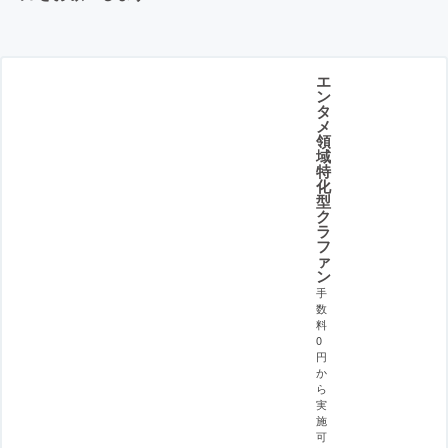
エ
ン
タ
メ
領
域
特
化
型
ク
ラ
フ
ァ
ン
手
数
料
0
円
か
ら
実
施
可