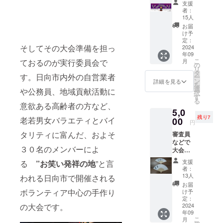
支援
を、お
者：
礼の
15人
メッ
お届
セージ
け予
カード
定：
そしてその大会準備を担っ
を添え
2024
年09
てお送
こ
ておるのが実行委員会で
月
りしま
の
リ
す。 (サ
タ
す。日向市内外の自営業者
ー
イズ
ン
詳細を見る
を
900㎜
選
や公務員、地域貢献活動に
択
×350㎜)
す
る
※画像は
意欲ある高齢者の方など、
5,0
昨年大
残り7
老若男女バラエティとバイ
会時の
00
円
もの
タリティに富んだ、およそ
審査員
で、
などで
色・デ
３０名のメンバーによ
大会と
ザイン
縁のあ
は若干
支援
る
”お笑い発祥の地
”と言
るプロ
変更さ
者：
落語家
れます
13人
われる日向市で開催される
のサイ
のでご
お届
ン入り
了承く
ボランティア中心の手作り
け予
扇子１
ださ
定：
の大会です。
本を、
2024
い。
年09
お礼の
こ
月
メッ