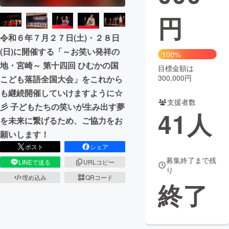
円
まちづくり・地域活性化
令和６年７月２７日(土)・２８日
(日)に開催する「～お笑い発祥の
CAMPFIRE for Social Good
CAMPFIRE Creation
100%
地・宮崎～ 第十四回 ひむかの国
CAMPFIREふるさと納税
machi-ya
コミュニティ
目標金額は
300,000円
こども落語全国大会」をこれから
も継続開催していけますように☆
支援者数
彡 子どもたちの笑いが生み出す夢
41
人
を未来に繋げるため、ご協力をお
願いします！
ポスト
シェア
募集終了まで残
LINEで送る
URLコピー
り
埋め込み
QRコード
終了