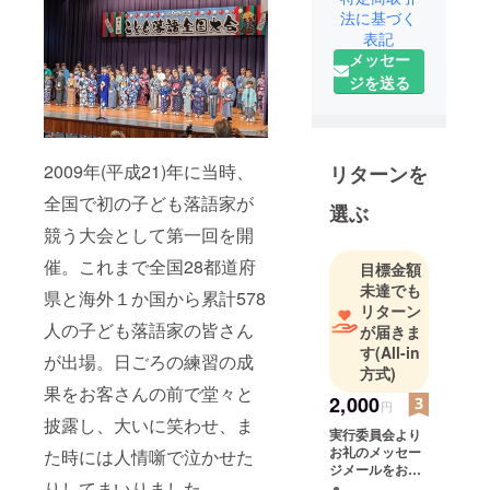
法に基づく
表記
メッセー
ジを送る
2009年(平成21)年に当時、
リターンを
全国で初の子ども落語家が
選ぶ
競う大会として第一回を開
催。これまで全国28都道府
目標金額
未達でも
県と海外１か国から累計578
リターン
人の子ども落語家の皆さん
が届きま
す
(All-in
が出場。日ごろの練習の成
方式)
果をお客さんの前で堂々と
2,000
円
披露し、大いに笑わせ、ま
実行委員会より
お礼のメッセー
た時には人情噺で泣かせた
ジメールをお送
りしてまいりました。
りします。