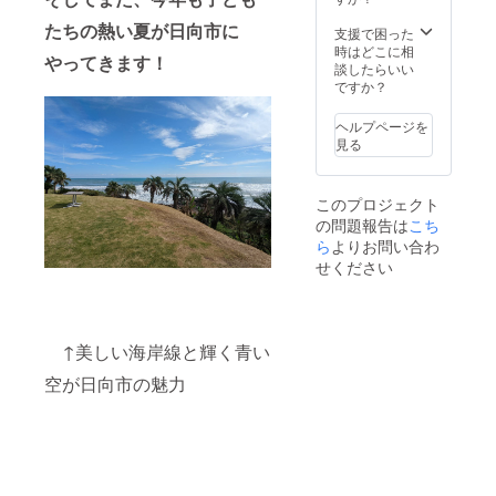
誰から
たちの熱い夏が日向市に
のメッ
支援で困った
セージ
時はどこに相
やってきます！
が届く
談したらいい
かはお
ですか？
楽し
み！ (お
ヘルプページを
まかせ
見る
になり
ます)
このプロジェクト
の問題報告は
こち
ら
よりお問い合わ
せください
↑美しい海岸線と輝く青い
空が日向市の魅力