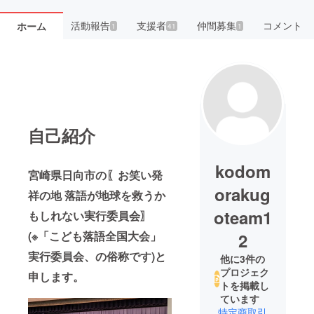
活動報告
支援者
仲間募集
コメント
ホーム
1
41
1
自己紹介
kodom
宮崎県日向市の〖お笑い発
orakug
祥の地 落語が地球を救うか
oteam1
もしれない実行委員会〗
(※「こども落語全国大会」
2
実行委員会、の俗称です)と
他に3件の
プロジェク
申します。
トを掲載し
ています
特定商取引