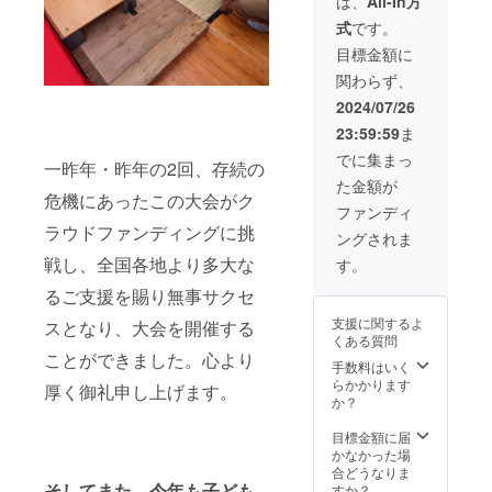
は、
All-In方
てお届
基本淡
式
です。
けしま
色の無
す。ま
地にサ
目標金額に
た、実
インを
関わらず、
行委員
入れて
会から
いただ
2024/07/26
のお礼
きま
23:59:59
ま
の手書
す。材
きメッ
質は竹
でに集まっ
一昨年・昨年の2回、存続の
セージ
の骨組
た金額が
をお送
みに紙
危機にあったこの大会がク
りしま
の生地
ファンディ
す。 ※
で、広
ラウドファンディングに挑
ングされま
呼びか
げた時
けるお
のサイ
戦し、全国各地より多大な
す。
名前(姓
ズの目
るご支援を賜り無事サクセ
のみ、
安は21
名前の
～23㎝
支援に関するよ
スとなり、大会を開催する
み、フ
です。
くある質問
ルネー
ことができました。心より
ム、
手数料はいく
ニック
らかかります
厚く御礼申し上げます。
ネーム)
か？
を必ず
備考欄
目標金額に届
にご記
かなかった場
入願い
合どうなりま
ます。
そしてまた、今年も子ども
すか？