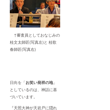
↑審査員としておなじみの
桂文太師匠(写真左)と 桂歌
春師匠(写真右)
日向を「
お笑い発祥の地
」
としているのは、神話に基
づいています。
『天照大神が天岩戸に隠れ