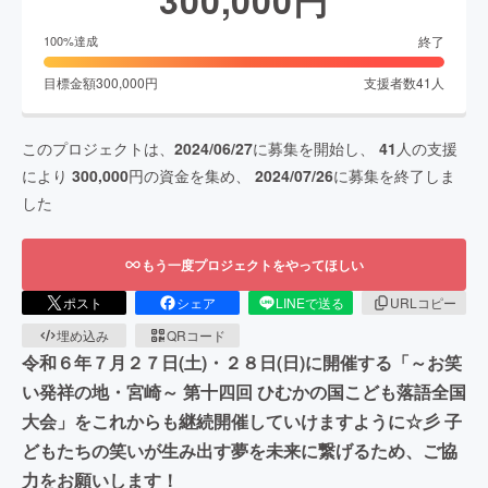
終了
100
%達成
目標金額
300,000
円
支援者数
41
人
このプロジェクトは、
2024/06/27
に募集を開始し、
41
人の支援
により
300,000
円の資金を集め、
2024/07/26
に募集を終了しま
した
もう一度プロジェクトをやってほしい
ポスト
シェア
LINEで送る
URLコピー
埋め込み
QRコード
令和６年７月２７日(土)・２８日(日)に開催する「～お笑
い発祥の地・宮崎～ 第十四回 ひむかの国こども落語全国
大会」をこれからも継続開催していけますように☆彡 子
どもたちの笑いが生み出す夢を未来に繋げるため、ご協
力をお願いします！