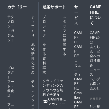
カテゴリー
起案サポート
サ
CAMP
ー
FIRE
テク
ま
プ
ス
ビ
につい
ノロ
ち
ロ
タ
ス
て
ジー
づ
ジ
ッ
・ガ
く
ェ
フ
CAM
CAMP
ジェ
り
ク
に
PFI
FIREと
ット
・
ト
相
RE
は
地
を
談
CAM
あんし
域
作
す
PFI
ん・安
活
る
る
RE
全への
性
資
コ
取り組
化
料
ミュ
み
プロ
音
請
ニ
ニュー
ダク
楽
求
ティ
ス
ト
CAM
ヘルプ
クラウドファ
フー
チ
PFI
お問い
ンディングの
ド・
ャ
RE
合わせ
ノウハウを無
飲食
レ
Crea
料で学ぼう
店
ン
tion
各種規定
CAMPFIRE
ジ
CAM
アカデミー
アニ
ス
利用規
PFI
メ・
ポ