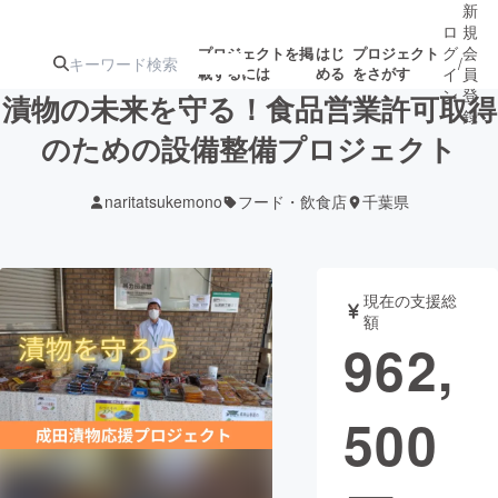
新
ロ
規
グ
会
プロジェクトを掲
はじ
プロジェクト
/
載するには
める
をさがす
イ
員
ン
登
漬物の未来を守る！食品営業許可取得
録
のための設備整備プロジェクト
人気のプロ
注目のリ
注目の新着プロ
募集終了が近いプ
もうすぐ公開
naritatsukemono
フード・飲食店
千葉県
ジェクト
ターン
ジェクト
ロジェクト
されます
アート・写真
音楽
現在の支援総
額
962,
テクノロジー・ガジェット
ゲーム・サ
500
映像・映画
書籍・雑誌
ビジネス・起業
チャレンジ