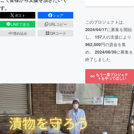
す。
ポスト
シェア
このプロジェクトは、
LINEで送る
URLコピー
2024/04/17
に募集を開始
埋め込み
QRコード
し、
157
人の支援により
962,500
円の資金を集
め、
2024/06/30
に募集を
終了しました
もう一度プロジェク
トをやってほしい