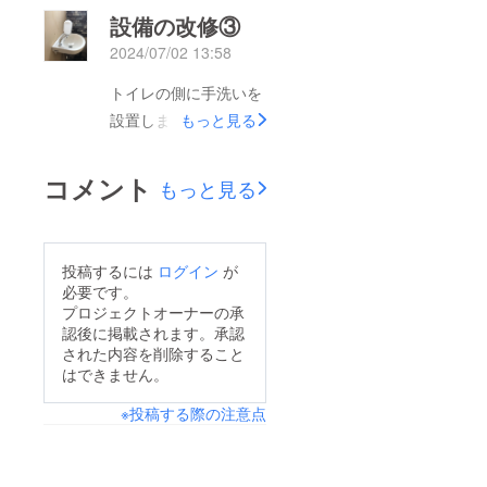
きます。皆様のおかげ
設備の改修③
です。本当に感謝申し
2024/07/02 13:58
上げます。許可証は８
月に交付され、製造再
トイレの側に手洗いを
開は今日からOKとな
設置しました。
もっと見る
りますが、きちんと全
て整ってから再開致し
コメント
もっと見る
ます。
投稿するには
ログイン
が
必要です。
プロジェクトオーナーの承
認後に掲載されます。承認
された内容を削除すること
はできません。
※投稿する際の注意点