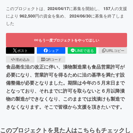
このプロジェクトは、
2024/04/17
に募集を開始し、
157
人の支援
により
962,500
円の資金を集め、
2024/06/30
に募集を終了しま
した
もう一度プロジェクトをやってほしい
ポスト
シェア
LINEで送る
URLコピー
埋め込み
QRコード
食品衛生法の改正に伴い、漬物製造業も食品営業許可が
必要になり、営業許可を得るために法の基準を満たす設
備整備が必要となりました。期限は今年の５月末日まで
となっており、それまでに許可を取らないと６月以降漬
物の製造ができなくなり、このままでは浅漬けも製造で
きなくなります。そこで皆様から支援を頂きたいです。
このプロジェクトを見た人はこちらもチェックし