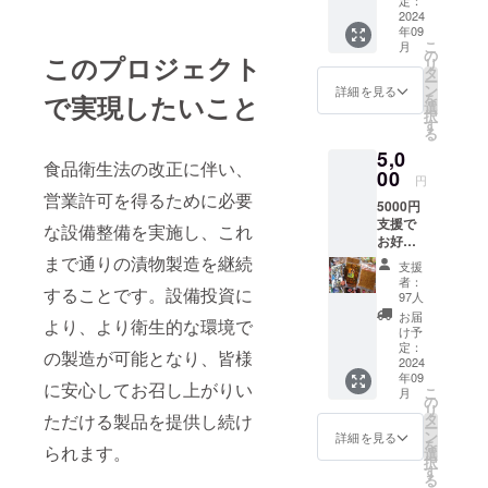
定：
供。
2024
年09
（船橋
こ
月
競馬
の
このプロジェクト
リ
場、川
タ
ー
崎競馬
ン
詳細を見る
で実現したいこと
を
場、成
選
択
田門前
す
る
売店、
5,0
その他
食品衛生法の改正に伴い、
臨時出
00
円
店時に
営業許可を得るために必要
5000円
利用
支援で
可。有
な設備整備を実施し、これ
お好き
効期限
な漬物
まで通りの漬物製造を継続
は2025
支援
と１個
年9月ま
者：
することです。設備投資に
交換で
で。船
97人
きる優
橋は本
お届
より、より衛生的な環境で
待券を
場、川
け予
３枚提
崎は重
定：
の製造が可能となり、皆様
供。
2024
賞レー
年09
（船橋
ス日、
に安心してお召し上がりい
こ
月
競馬
その他
の
リ
場、川
他場重
ただける製品を提供し続け
タ
ー
崎競馬
賞レー
ン
詳細を見る
を
られます。
場、成
ス日の
選
択
田門前
船橋場
す
る
売店、
外に出