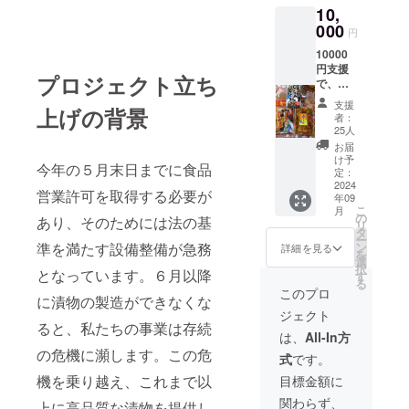
10,
その他
店。そ
臨時出
000
の他関
円
店時に
東近
10000
利用
郊、さ
円支援
可。有
まざま
プロジェクト立ち
で、こ
効期限
な場所
ちらお
は2025
で出店
支援
上げの背景
任せで4
年9月ま
してい
者：
個の漬
で。船
ま
25人
物を宅
橋は本
す。）
お届
配便で
場、川
原材料
け予
今年の５月末日までに食品
提供致
崎は重
定：
及び添
しま
2024
賞レー
加物等
営業許可を取得する必要が
年09
す。直
ス日、
の食品
こ
月
接出店
その他
の
表示は
あり、そのためには法の基
リ
時に来
他場重
タ
お届け
ー
られな
賞レー
準を満たす設備整備が急務
ン
商品の
詳細を見る
を
い方に
ス日の
選
ラベル
択
となっています。６月以降
も、漬
船橋場
す
に表記
る
物をお
外に出
されま
このプロ
に漬物の製造ができなくな
送りし
店。そ
す。 商
ジェクト
ます。
の他関
品開封
ると、私たちの事業は存続
原材料
東近
前には
は、
All-In方
及び添
郊、さ
必ずお
の危機に瀕します。この危
式
です。
加物等
まざま
届けの
の食品
な場所
機を乗り越え、これまで以
リター
目標金額に
表示は
で出店
ンに貼
関わらず、
お届け
上に高品質な漬物を提供し
してい
付され