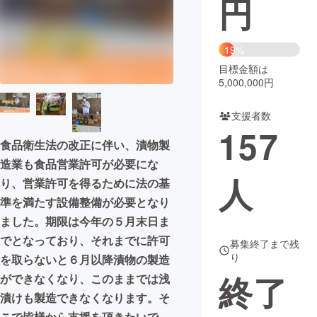
円
まちづくり・地域活性化
19%
目標金額は
CAMPFIRE for Social Good
CAMPFIRE Creation
5,000,000円
CAMPFIREふるさと納税
machi-ya
コミュニティ
支援者数
157
食品衛生法の改正に伴い、漬物製
造業も食品営業許可が必要にな
人
り、営業許可を得るために法の基
準を満たす設備整備が必要となり
ました。期限は今年の５月末日ま
でとなっており、それまでに許可
募集終了まで残
り
を取らないと６月以降漬物の製造
終了
ができなくなり、このままでは浅
漬けも製造できなくなります。そ
こで皆様から支援を頂きたいで