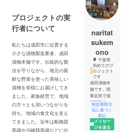
プロジェクトの実
行者について
naritat
sukem
私たちは成田市に位置する
ono
小さな漬物製造業者、成田
千葉県
漬物本舗です。伝統的な製
初めてのプ
法を守りながら、地元の新
ロジェクト
です
鮮な野菜を使った美味しい
成田漬物本
漬物を皆様にお届けしてき
舗です。関
ました。家族経営で、地域
東近郊で漬
物販売をし
の方々とも深いつながりを
特定商取引
ています。
法に基づく
持ち、地域の食文化を支え
表記
メッセー
てきました。近年は船橋競
ジを送る
馬場や川崎競馬場などに出