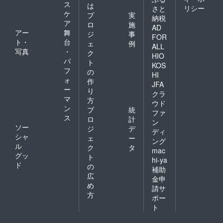
ス
は
リシー
さと
ケ
プ
実
納税
ア
ロ
施
AD
アー
舞
ジ
事
FOR
ト・
台
ェ
例
ALL
写真
・
ク
HIO
パ
ト
KOS
フ
の
HI
ォ
作
JFA
ー
り
クラ
マ
方
ウド
ン
プ
統
ファ
ス
ロ
計
ン
ソー
ジ
デ
ディ
シャ
ェ
ー
ング
ル
ク
タ
mac
グッ
ト
hi-ya
ド
の
補助
広
金申
め
請サ
方
ポー
ト