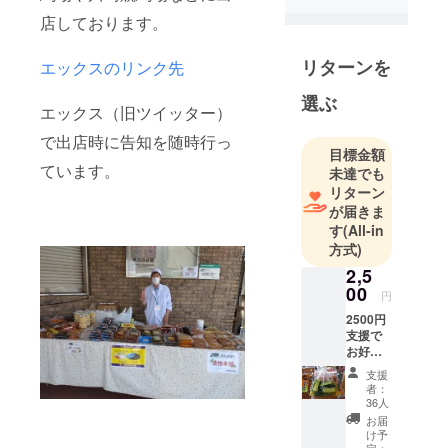
店しております。
リターンを
エックスのリンク先
選ぶ
エックス（旧ツイッター）
で出店時に告知を随時行っ
目標金額
ています。
未達でも
リターン
が届きま
す
(All-in
方式)
2,5
00
円
2500円
支援で
お好き
な漬物
支援
と１個
者：
交換で
36人
きる優
お届
待券を
け予
１枚提