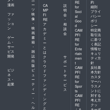
約
RE
漫画
ー
CA
説
細則
for
ツ
MP
明
プライ
Soci
ファ
映
FI
会
バシー
al
ッ
像
RE
・
ポリ
Goo
ショ
・
ア
相
シー
d
ン
映
カ
談
特定商
CAM
画
デ
会
取引法
PFI
ゲー
書
ミ
に基づ
RE
ム・
籍
ー
く表記
for
サー
・
と
情報セ
Ente
ビス
雑
は
キュリ
rtain
開発
誌
ク
サ
ティ方
men
出
ラ
ポ
針
t
版
ウ
ー
反社基
CAM
ビジ
ビ
ド
ト
本方針
PFI
ネ
ュ
フ
サ
カスタ
RE
ス・
ー
ァ
ー
マーハ
for
起業
テ
ン
ビ
ラスメ
Spor
ィ
デ
ス
ントに
ts
ー
ィ
対する
CAM
・
ン
考え方
PFI
ヘ
グ
クッ
RE
ル
と
キーポ
ふる