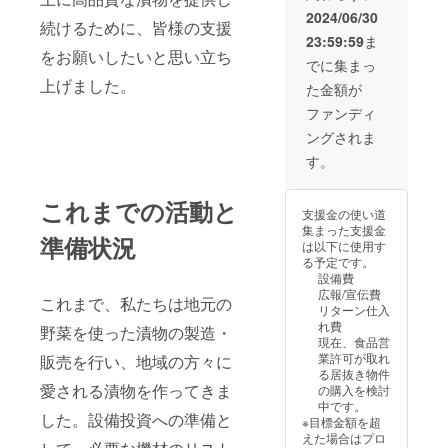
商品の
ま
たラベ
2024/06/30
続けるために、皆様の支援
ラベル
す。）
ルや注
23:59:59
ま
に表記
原材料
意書き
をお願いしたいと思い立ち
されま
及び添
をご確
でに集まっ
す。 商
加物等
認くだ
上げました。
た金額が
品開封
の食品
さい。
前には
表示は
ファンディ
必ずお
お届け
ングされま
届けの
商品の
リター
ラベル
す。
ンに貼
に表記
付され
されま
これまでの活動と
たラベ
す。 商
支援金の使い道
ルや注
品開封
集まった支援金
意書き
前には
準備状況
は以下に使用す
をご確
必ずお
る予定です。
認くだ
届けの
設備費
さい。
リター
広報/宣伝費
これまで、私たちは地元の
ンに貼
リターン仕入
付され
れ費
野菜を使った漬物の製造・
たラベ
現在、食品営
ルや注
業許可が取れ
販売を行い、地域の方々に
意書き
る居抜き物件
をご確
愛される漬物を作ってきま
の購入を検討
認くだ
中です。
さい。
した。設備投資への準備と
※目標金額を超
えた場合はプロ