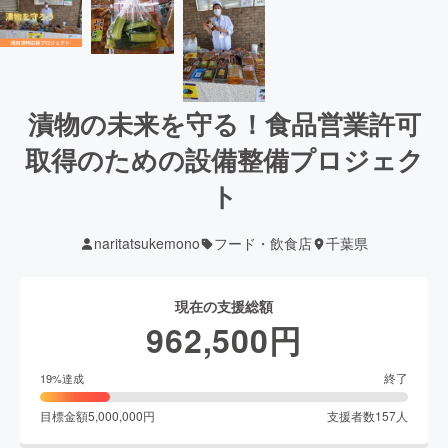
漬物の未来を守る！食品営業許可
取得のための設備整備プロジェク
ト
naritatsukemono
フード・飲食店
千葉県
現在の支援総額
962,500
円
終了
19
%達成
目標金額
5,000,000
円
支援者数
157
人