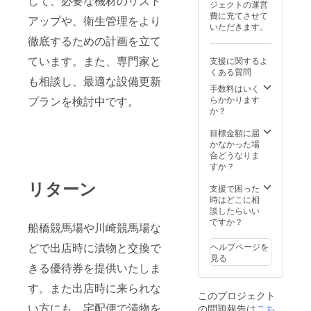
して、必要な機材のリスト
ジェクトの運営
費に充てさせて
アップや、衛生管理をより
いただきます。
徹底するための計画を立て
ています。また、専門家と
支援に関するよ
くある質問
も相談し、最適な設備更新
手数料はいく
プランを検討中です。
らかかります
か？
目標金額に届
かなかった場
合どうなりま
すか？
リターン
支援で困った
時はどこに相
談したらいい
ですか？
船橋競馬場や川崎競馬場な
どで出店時に漬物と交換で
ヘルプページを
見る
きる優待券を提供いたしま
す。また出店時に来られな
このプロジェクト
い方にも、宅配便で漬物を
の問題報告は
こち