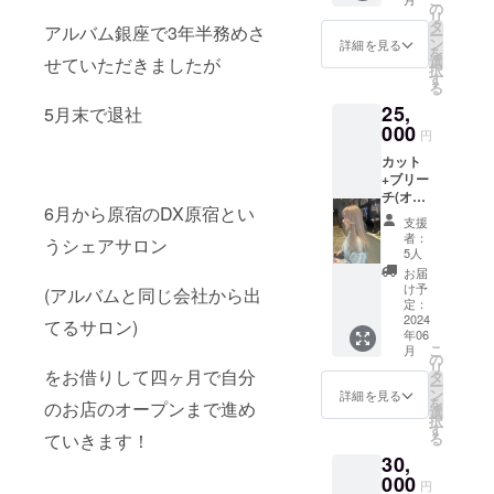
レゼン
宮前１
の
リ
ト
丁目９
タ
アルバム銀座で3年半務めさ
ー
22000
−８ KI-
ン
詳細を見る
を
円
438ビル
選
せていただきましたが
択
→1700
1F-A)
す
る
0円 場
2024.10
25,
所
5月末で退社
/1〜新
→2024.
000
店舗、
円
6/1から
明治神
カット
2024.9/
宮前付
+ブリー
31まで
近の物
チ(オン
は dx
件予定
6月から原宿のDX原宿とい
カ
原宿(〒
８月ご
支援
ラー)+T
150-
ろ確定
者：
うシェアサロン
OKIOト
0001 東
予定な
5人
リート
京都渋
ので決
お届
メント
谷区神
まり次
け予
(アルバムと同じ会社から出
場所
宮前１
定：
第お伝
→2024.
2024
丁目９
てるサロン)
えしま
年06
6/1から
−８ KI-
す！ 有
こ
月
2024.9/
438ビル
の
効期
リ
31まで
をお借りして四ヶ月で自分
1F-A)
タ
限
ー
は dx
2024.10
ン
2026
詳細を見る
を
のお店のオープンまで進め
原宿(〒
/1〜新
選
5/30迄
択
150-
店舗、
す
お礼の
ていきます！
る
0001 東
明治神
メール
30,
京都渋
宮前付
も送ら
谷区神
000
近の物
せてい
円