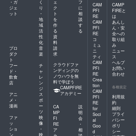
・ガ
く
ェ
フ
CAM
CAMP
ジェ
り
ク
に
PFI
FIREと
ット
・
ト
相
RE
は
地
を
談
CAM
あんし
域
作
す
PFI
ん・安
活
る
る
RE
全への
性
資
コ
取り組
化
料
ミュ
み
プロ
音
請
ニ
ニュー
ダク
楽
求
ティ
ス
ト
CAM
ヘルプ
クラウドファ
フー
チ
PFI
お問い
ンディングの
ド・
ャ
RE
合わせ
ノウハウを無
飲食
レ
Crea
料で学ぼう
店
ン
tion
各種規定
CAMPFIRE
ジ
CAM
アカデミー
アニ
ス
利用規
PFI
メ・
ポ
約
RE
漫画
ー
CA
説
細則
for
ツ
MP
明
プライ
Soci
ファ
映
FI
会
バシー
al
ッ
像
RE
・
ポリ
Goo
ショ
・
ア
相
シー
d
ン
映
カ
談