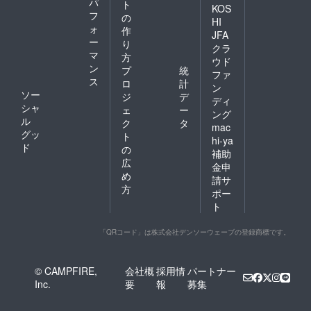
パ
ト
KOS
フ
の
HI
ォ
作
JFA
ー
り
クラ
マ
方
ウド
ン
プ
統
ファ
ス
ロ
計
ン
ソー
ジ
デ
ディ
シャ
ェ
ー
ング
ル
ク
タ
mac
グッ
ト
hi-ya
ド
の
補助
広
金申
め
請サ
方
ポー
ト
「QRコード」は株式会社デンソーウェーブの登録商標です。
© CAMPFIRE,
会社概
採用情
パートナー
Inc.
要
報
募集