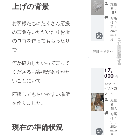
ヘッド
上げの背景
支援
スパ
者：
40min
15人
シャン
お届
プード
お客様たちにたくさん応援
け予
ライ込
定：
みで1時
2024
の言葉をいただいたりお店
年06
間の
こ
月
のロゴを作ってもらったり
コース
の
リ
です 他
タ
で
ー
のメ
ン
詳細を見る
を
ニュー
選
択
と一緒
す
何か協力したいって言って
る
にもご
17,
利用い
くださるお客様がありがた
ただけ
000
円
ます。
いことにいて、
カット
場所
+ワンカ
→2024.
ラー(ブ
応援してもらいやすい場所
6/1から
リーチ
2024.9/
支援
を作りました。
な
31まで
者：
し)+TO
は dx
50人
KIOト
原宿(〒
お届
リート
150-
け予
メント
0001 東
定：
現在の準備状況
+ヘッド
2024
京都渋
年06
スパプ
谷区神
こ
月