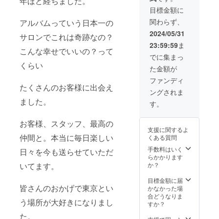
年ほど経ちました。
くお願
チケッ
メール
1F-A)
い致し
目標金額に
ト使用
も送ら
2024.10
ます！
関わらず、
アルバムっていう日本一の
できる
せてい
/1〜新
ように
ただき
店舗、
2024/05/31
サロンでこれは奇跡なの？
なりま
ます♪
明治神
23:59:59
ま
す。 こ
使用方
宮前付
こんな幸せでいいの？って
ちらの
法 購入
近の物
でに集まっ
チケッ
してく
件予定
くらい
た金額が
トのご
ださっ
８月ご
予約は
た人の
ろ確定
ファンディ
Instagr
リスト
予定な
たくさんのお客様に出会え
ングされま
amか公
を作成
ので決
ました。
式ライ
するの
まり次
す。
ンから
で 毎回
第お伝
よろし
そのリ
えしま
お客様、スタッフ、最高の
くお願
ストに
す！ お
支援に関するよ
い致し
チェッ
礼の
仲間と。本当に毎日楽しい
くある質問
ます！
クして
メール
有効期
チケッ
も送ら
手数料はいく
日々を今も送らせていただ
限
ト使用
せてい
らかかります
2026
できる
ただき
いてます。
か？
5/30
ように
ます♪
なりま
有効期
目標金額に届
皆さんのおかげで東京とい
す。 こ
限
かなかった場
ちらの
2026
合どうなりま
う場所が大好きになりまし
チケッ
5/30 使
すか？
トのご
用方法
た。
予約は
購入し