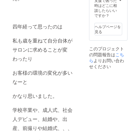
支援で困った
Instagr
てくだ
時はどこに相
amか公
さった
談したらいい
式ライ
人のリ
ですか？
ンから
ストを
よろし
作成す
四年経って思ったのは
ヘルプページを
くお願
るので
見る
い致し
毎回そ
ます！
のリス
私も歳を重ねて自分自体が
有効期
トに
このプロジェクト
サロンに求めることが変
限
チェッ
の問題報告は
こち
2026
クして
わったり
5/30
チケッ
ら
よりお問い合わ
ト使用
せください
できる
お客様の環境の変化が多い
ように
なりま
なーと
す。 こ
ちらの
チケッ
かなり思いました。
トのご
予約は
学校卒業や、成人式、社会
Instagr
amか公
人デビュー、結婚や、出
式ライ
ンから
産、前撮りや結婚式、、、
よろし
くお願
い致し