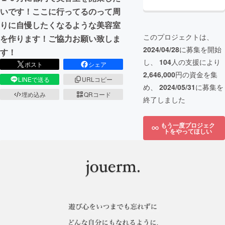
いです！ここに行ってるのって周
りに自慢したくなるような美容室
このプロジェクトは、
を作ります！ご協力お願い致しま
2024/04/28
に募集を開始
す！
し、
104
人の支援により
ポスト
シェア
2,646,000
円の資金を集
LINEで送る
URLコピー
め、
2024/05/31
に募集を
埋め込み
QRコード
終了しました
もう一度プロジェク
トをやってほしい