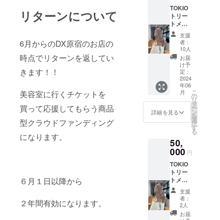
宮前１
件予定
ただき
TOKIO
丁目９
８月ご
ます♪
リターンについて
トリー
−８ KI-
ろ確定
使用方
トメン
438ビル
予定な
法 購入
ト×3回
1F-A)
ので決
してく
支援
分+ヘッ
2024.10
まり次
6月からのDX原宿のお店の
ださっ
者：
ドスパ
/1〜新
第お伝
10人
た人の
カット
店舗、
時点でリターンを返してい
えしま
リスト
お届
やカ
明治神
す！ お
け予
を作成
きます！！
ラーで
宮前付
定：
礼の
するの
ご来店
2024
近の物
メール
で 毎回
年06
時にさ
件予定
も送ら
そのリ
こ
月
美容室に行くチケットを
せても
８月ご
の
せてい
ストに
リ
らいま
ろ確定
タ
ただき
チェッ
買って応援してもらう商品
ー
す！ 場
予定な
ン
ます♪
詳細を見る
クして
を
所
ので決
選
有効期
チケッ
型クラウドファンディング
択
→2024.
まり次
す
限
ト使用
る
6/1から
第お伝
になります。
2026
できる
50,
2024.9/
えしま
5/30 使
ように
31まで
000
す！ お
用方法
なりま
円
は dx
礼の
購入し
す。 こ
TOKIO
原宿(〒
メール
てくだ
ちらの
トリー
150-
も送ら
さった
チケッ
６月１日以降から
トメン
0001 東
せてい
人のリ
トのご
ト×5回
京都渋
ただき
ストを
予約は
支援
分+ヘッ
谷区神
ます♪
作成す
者：
Instagr
２年間有効になります。
ドスパ
宮前１
有効期
2人
るので
amか公
カット
丁目９
限
毎回そ
お届
式ライ
やカ