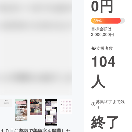
0
円
まちづくり・地域活性化
88%
目標金額は
CAMPFIRE for Social Good
CAMPFIRE Creation
3,000,000円
CAMPFIREふるさと納税
machi-ya
コミュニティ
支援者数
104
人
募集終了まで残
り
終了
１０月に都内で美容室を開業した