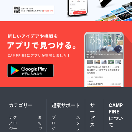
カテゴリー
起案サポート
サ
CAMP
ー
FIRE
テク
ま
プ
ス
ビ
につい
ノロ
ち
ロ
タ
ス
て
ジー
づ
ジ
ッ