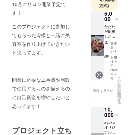
10月にサロン開業予定で
方式)
す！
5,0
00
円
このプロジェクトに参加し
ただた
だ応援
てもらった皆様と一緒に美
した
いっ！
容室を作り上げていきたい
支援
！って
者：
方はこ
と思ってます。
17人
ちらに
お届
私の夢
け予
を応援
定：
してく
2024
年06
ださい
こ
月
開業に必要な工事費や施設
☆☆☆
の
リ
☆ お礼
タ
で使用するものを揃えるの
ー
のお手
ン
詳細を見る
を
紙を送
選
に自己資金を増やしたいと
択
りま
す
る
す！
思ってます！
10,
000
円
ayaka
オリジ
プロジェクト立ち
ナル