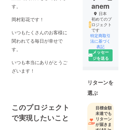
anem
す。
日本
岡村彩花です！
初めてのプ
ロジェクト
です
いつもたくさんのお客様に
特定商取引
関われてる毎日が幸せで
法に基づく
表記
す。
メッセー
ジを送る
いつも本当にありがとうご
ざいます！
リターンを
選ぶ
このプロジェクト
目標金額
未達でも
で実現したいこと
リターン
が届きま
す
(All-in