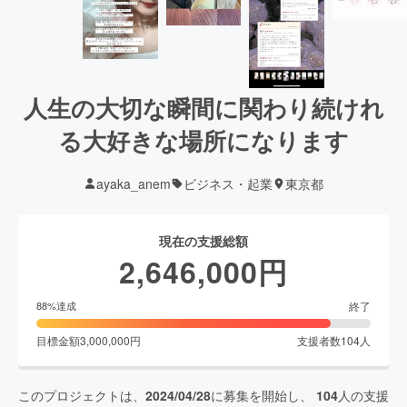
人生の大切な瞬間に関わり続けれ
る大好きな場所になります
ayaka_anem
ビジネス・起業
東京都
現在の支援総額
2,646,000
円
終了
88
%達成
目標金額
3,000,000
円
支援者数
104
人
このプロジェクトは、
2024/04/28
に募集を開始し、
104
人の支援