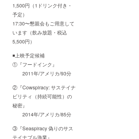
1,500円（1ドリンク付き・
予定）
17:30〜懇親会もご用意して
います（飲み放題・税込
5,500円）
◾️上映予定候補
①『フードインク』
2011年/アメリカ/93分
②『Cowspiracy: サステイナ
ビリティ（持続可能性）の
秘密』
2014年/アメリカ/85分
③『Seaspiracy 偽りのサス
テイナブル漁業』