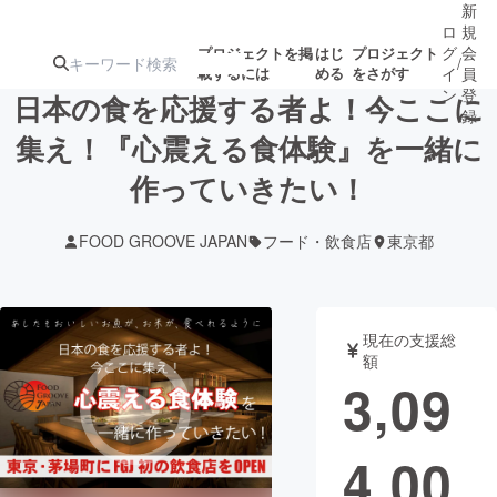
新
ロ
規
グ
会
プロジェクトを掲
はじ
プロジェクト
/
載するには
める
をさがす
イ
員
ン
登
日本の食を応援する者よ！今ここに
録
集え！『心震える食体験』を一緒に
作っていきたい！
人気のプロ
注目のリ
注目の新着プロ
募集終了が近いプ
もうすぐ公開
ジェクト
ターン
ジェクト
ロジェクト
されます
FOOD GROOVE JAPAN
フード・飲食店
東京都
アート・写真
音楽
現在の支援総
テクノロジー・ガジェット
ゲーム・サ
額
3,09
映像・映画
書籍・雑誌
4,00
ビジネス・起業
チャレンジ