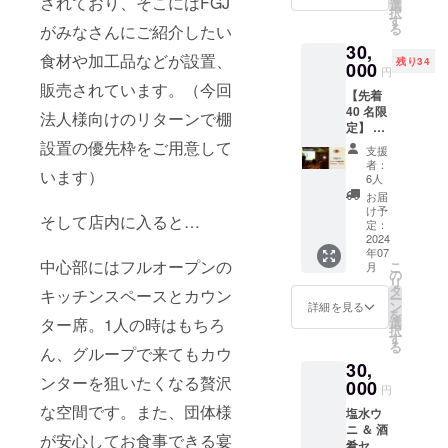
されており、そこにはFGJ
オープ
選
私たちは、
択
ン『心
す
食の感動を
る
がみなさんにご紹介したい
旬会』
30,
生産者と消
へご招
食材や加工品などが設置、
残り34
待！ ※
000
費者が分か
円
１, お食
販売されています。（今回
ち合うため
【先着
事券の
40 名限
有効期
のコミュニ
法人様向けのリターンで棚
定】 お
間は
ティです。
食事券
2024年
設置の優先枠をご用意して
支援
生産者、消
4枚＋プ
12月末
者：
います）
レオー
までと
6人
費者、そし
プン優
させて
お届
てその橋渡
先ご招
いただ
け予
そして店内に入ると…
待
し役である
きま
定：
6,000円
2024
す。 ※
飲食店が関
年07
の食事
２, 『心
中心部にはフルオープンの
こ
月
わり合うこ
券を4枚
旬会』
の
リ
と、
の開催
タ
とで、それ
キッチンスペースとカウン
ー
『食の
日は7月
ン
詳細を見る
ぞれが学
を
映画上
27日
選
ター席。1人の時はもちろ
択
び、考え、
映会』
(土）
す
る
へご招
ん、グループで来てもカウ
18:00～
行動してい
30,
待！※懇
を予定
く社会を目
ンターを狙いたくなる贅沢
親会も
000
してお
円
参加可
指していま
ります
な空間です。また、団体様
塩水ウ
能です
す。
ニ ＆ 酒
※１, お
が安心してお食事できる宴
肴セッ
食事券