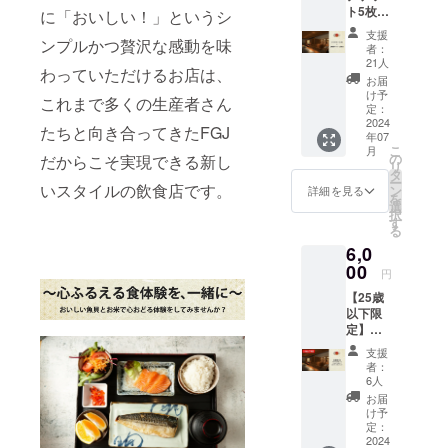
ト5枚＋
みにな
に「おいしい！」というシ
to face でつ
上映会
りま
支援
ながり、お
チケッ
ンプルかつ贅沢な感動を味
す。 他
者：
互いに切磋
ト(２名
のリ
21人
わっていただけるお店は、
分) ラン
ターン
琢磨してい
お届
チ限定
品と併
け予
これまで多くの生産者さん
く必要があ
お食事
せての
定：
券を５
2024
ると考えて
ご注文
たちと向き合ってきたFGJ
年07
枚と、
も大歓
います。そ
こ
月
FGJが
迎で
の
だからこそ実現できる新し
リ
の原点にあ
主催す
す！
タ
ー
る上映
いスタイルの飲食店です。
ン
るのが「お
詳細を見る
を
会のチ
選
いしい！」
択
ケット
す
る
というシン
を２名
6,0
様分お
プルな感動
送りい
00
円
です。
たしま
【25歳
す。 ※
以下限
１, 懇親
私たちはこ
定】お
会参加
れまで、“心
食事券
は別途
支援
2枚 こ
費用に
震える食体
者：
れから
なりま
6人
験”をテーマ
の日本
す。 ※
お届
の未来
に、首都圏
２,ラン
け予
を担う
チチ
定：
近郊の生産
若い世
2024
ケット