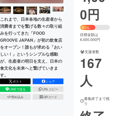
0
円
まちづくり・地域活性化
これまで、日本各地の生産者から
消費者までを繋げる数々の取り組
CAMPFIRE for Social Good
CAMPFIRE Creation
51%
みを行ってきた「FOOD
CAMPFIREふるさと納税
machi-ya
コミュニティ
目標金額は
6,000,000円
GROOVE JAPAN」が初の飲食店
をオープン！誰もが求める「おい
支援者数
しい！」というシンプルな感動
167
が、生産者の明日を支え、日本の
食文化を未来へと繋げていきま
人
す。
ポスト
シェア
LINEで送る
URLコピー
埋め込み
QRコード
募集終了まで残
り