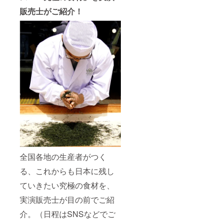
はサー
販売士がご紹介！
ビスと
させて
いただ
きま
す。 ※
上記の
設置期
間のみ
リター
ン限定
価格に
てご提
供いた
しま
す。別
の日程
で設置
をご希
望され
全国各地の生産者がつく
る企業
様は、
る、これからも日本に残し
別途お
ていきたい究極の食材を、
問い合
わせく
実演販売士が目の前でご紹
ださい
ますよ
介。（日程はSNSなどでご
うお願