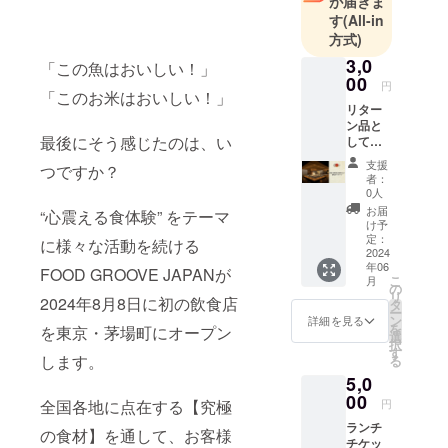
が届きま
一方で私た
す
(All-in
ち消費者
方式)
は、食材が
3,0
「この魚はおいしい！」
どこで、ど
00
円
のように作
「このお米はおいしい！」
リター
られたのか
ン品と
を実感する
最後にそう感じたのは、い
して、
機会がほと
FOOD
支援
つですか？
GROOV
んどありま
者：
E
0人
せん。各地
JAPAN
お届
“心震える食体験” をテーマ
に点在す
より御
け予
礼の
定：
る、究極の
に様々な活動を続ける
メッ
2024
食材をこれ
年06
セージ
FOOD GROOVE JAPANが
こ
月
をお送
からも守っ
の
リ
りさせ
2024年8月8日に初の飲食店
タ
ていくため
ー
ていた
ン
詳細を見る
を
を東京・茅場町にオープン
には、生産
だきま
選
択
す。 皆
す
者と消費
します。
る
様のご
者、そして
5,0
支援、
そのつなぎ
お気持
00
円
全国各地に点在する【究極
ちが今
役である飲
ランチ
後の活
の食材】を通して、お客様
食店が face
チケッ
動の励