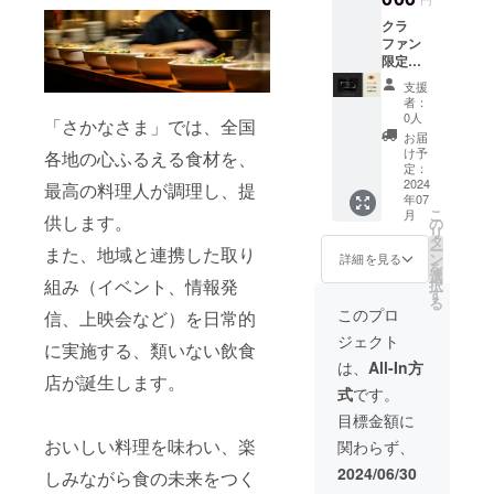
円で特
ます。
別リ
さらに
クラ
ターン
6,000円
ファン
いたし
のお食
限定プ
ます。
事券 10
ラチナ
支援
更に！
枚お送
会員券
者：
この
りいた
4名様の
0人
「さかなさま」では、全国
３ヶ
しま
ご利用
お届
月、鈴
す。 ※
まで、
け予
各地の心ふるえる食材を、
木が商
お食事
【5年
定：
品をメ
券の有
間】何
2024
最高の料理人が調理し、提
年07
ニュー
効期限
度でも
こ
月
供します。
化しグ
は2024
20%OF
の
リ
ランド
年12月
Fでお食
タ
ー
また、地域と連携した取り
メ
末まで
事がで
ン
詳細を見る
を
ニュー
とさせ
きるプ
選
組み（イベント、情報発
択
商品と
ていた
ラチナ
す
る
してお
だきま
会員券
このプロ
信、上映会など）を日常的
客様に
す
をお送
ジェクト
提供し
りしま
に実施する、類いない飲食
ます。
す。 さ
は、
All-In方
（グラ
らに
店が誕生します。
式
です。
ンドメ
6,000円
ニュー
のお食
目標金額に
に入っ
事券 20
おいしい料理を味わい、楽
関わらず、
ている
枚お送
間は、
りいた
2024/06/30
しみながら食の未来をつく
通常に
しま