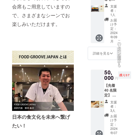
ト
の有効
会席もご用意していますの
支援
FOOD
期間は
者：
・生産
GROOV
2024年
で、さまざまなシーンでお
1人
E
者・・・・
12月末
お届
JAPAN
楽しみいただけます。
までと
け予
・消費者の
が厳選
させて
定：
声に耳を傾
した、
2024
いただ
年09
塩水ウ
きま
け、時代に
こ
月
ニと、
す。 ※
の
あったより
リ
お酒に
２, 『食
タ
ー
美味しい食
合うお
の映画
ン
詳細を見る
を
つまみ
上映
選
材を届ける
択
のセッ
会』の
す
る
ために努力
トをお
開催日
50,
送りし
し続ける。
は7月20
残り37
ます。
000
日(土）
円
また、自ら
※定価
15:00～
の取り組み
【先着
30,000
を予定
40 名限
円以上
してお
について積
定】 お
のお品
ります
極的に情報
食事券
物をお
※３, 懇
支援
7枚＋プ
を発信す
届けい
親会の
者：
レオー
たしま
参加可
3人
る。
プン優
す。 ※
否は前
お届
日本の食文化を未来へ繋げ
・飲食関係
先ご招
リター
日まで
け予
待
ン品に
定：
たい！
者・・・生
に確認
6,000円
2024
お酒は
を取ら
産者と消費
年07
のお食
含まれ
せてい