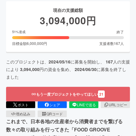
現在の支援総額
3,094,000
円
終了
51
%達成
目標金額
6,000,000
円
支援者数
167
人
このプロジェクトは、
2024/05/16
に募集を開始し、
167
人の支援
により
3,094,000
円の資金を集め、
2024/06/30
に募集を終了し
ました
もう一度プロジェクトをやってほしい
21
ポスト
シェア
LINEで送る
URLコピー
埋め込み
QRコード
これまで、日本各地の生産者から消費者までを繋げる
数々の取り組みを行ってきた「FOOD GROOVE