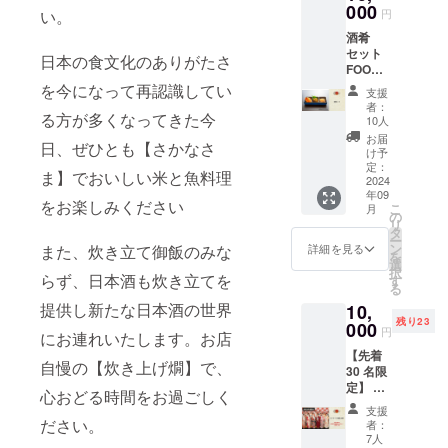
す。
000
ます。
円
い。
費者をつな
是非ご
酒肴
家族、
ぐ取り組み
セット
ご友人
日本の食文化のありがたさ
をを幅広く
FOOD
などお
GROOV
展開し、よ
を今になって再認識してい
誘い合
支援
E
わせの
者：
り濃密な究
JAPAN
る方が多くなってきた今
上、お
10人
極の食体験
が厳選
店にい
お届
日、ぜひとも【さかなさ
した、
を提供、ま
らして
け予
お酒に
定：
くださ
た食を起点
ま】でおいしい米と魚料理
合うお
2024
い！ ※
年09
とした地方
つまみ
お食事
をお楽しみください
こ
月
のセッ
の
券の有
創生、関係
リ
トをお
タ
効期間
ー
人口の創出
送りし
ン
は2024
詳細を見る
また、炊き立て御飯のみな
を
ます。
にも取り組
選
年12月
択
※定価
らず、日本酒も炊き立てを
す
末まで
んでまいり
る
10,000
とさせ
ま
提供し新たな日本酒の世界
10,
円以上
ていた
残り23
のお品
000
す。
だきま
円
にお連れいたします。お店
物をお
す。 ※
【先着
届けい
ご来店
自慢の【炊き上げ燗】で、
30 名限
たしま
時に、
定】 プ
す。 ※
年齢が
心おどる時間をお過ごしく
レオー
リター
確認で
支援
プン優
ン品に
ださい。
きる身
者：
先ご招
お酒は
7人
分証明