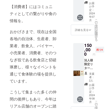
12月末
のお食
お届
までと
事券を
【消費者】にはコミュニ
け予
させて
20枚
定：
ティとしての繋がりや食の
いただ
と、
2024
年07
きます
FGJよ
情報を。
こ
月
※２,
り厳選
の
リ
『Miss
したお
タ
ー
SAKE
品物を
ン
詳細を見る
おかげさまで、現在は全国
を
と新潟
お届け
選
択
の日本
させて
す
各地の自治体、生産者、卸
る
酒を楽
いただ
150
しむ
きま
業者、飲食人、バイヤー、
会』は7
す。 ※
,00
残り6
小売業者、消費者、そのつ
月12日
１, お食
0
円
(金)18:0
事券の
なぎ役である飲食店と切磋
0～を予
有効期
法人様
定して
限は
限定リ
琢磨し、様々なイベントを
おりま
2024年
ターン
す
12月末
エント
通じて食体験の場を提供し
支援
までと
ランス
者：
させて
での優
ています。
2人
いただ
先PR権
お届
きます
（３ヶ
け予
こうして集まった多くの仲
※２,
月） 新
定：
「究極
店舗、
2024
間の後押しもあり、今年は
年08
の食材
店内入
こ
月
セッ
口エン
の
リアル店舗のオープンに踏
リ
ト」は9
トラン
タ