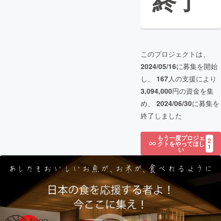
終了
このプロジェクトは、
2024/05/16
に募集を開始
し、
167
人の支援により
3,094,000
円の資金を集
め、
2024/06/30
に募集を
終了しました
もう一度プロジェ
2
クトをやってほし
1
い