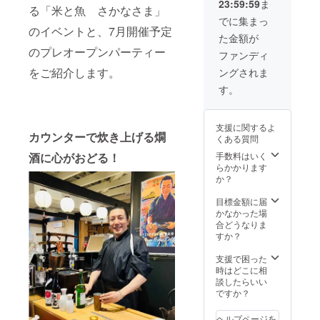
23:59:59
ま
発注し
す。 ※
る「米と魚 さかなさま」
ます）
お食事
でに集まっ
まだま
券の有
のイベントと、7月開催予定
た金額が
だあり
効期限
のプレオープンパーティー
ます！
は2024
ファンディ
特別企
年12月
をご紹介します。
ングされま
画で行
末まで
う実演
とさせ
す。
販売士
ていた
とのコ
だきま
ラボエ
す
支援に関するよ
ンター
カウンターで炊き上げる燗
くある質問
テイメ
ントに
酒に心がおどる！
手数料はいく
て商品
らかかります
をプレ
か？
ゼン
し、お
目標金額に届
客様へ
かなかった場
商品の
合どうなりま
魅力を
すか？
発信！
また、
支援で困った
メ
時はどこに相
ニュー
談したらいい
にQR
ですか？
コード
を載せ
ヘルプページを