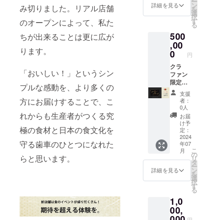
ー
月以降
スに
ン
詳細を見る
み切りました。リアル店舗
を
にお届
て、PR
選
択
けしま
専用の
す
のオープンによって、私た
る
す ※３,
棚が設
500
原材料
置され
ちが出来ることは更に広が
及び添
ます。
,00
ります。
加物等
そちら
0
円
の食品
の優先
表示は
権をリ
クラ
「おいしい！」というシン
お届け
ターン
ファン
商品の
とさせ
限定
プルな感動を、より多くの
ラベル
ていた
ゴール
支援
に表記
だきま
ド会員
方にお届けすることで、こ
者：
されま
す。 棚
券 4名
0人
す。商
の位置
様のご
れからも生産者がつくる究
お届
品開封
は、一
利用ま
け予
極の食材と日本の食文化を
前には
番目移
で、【1
定：
必ずお
りする
年間】
2024
守る歯車のひとつになれた
年07
届けの
場所の
何度で
こ
月
リター
中段！
も
の
らと思います。
リ
ンに貼
（通常
20%OF
タ
ー
付され
価格
Fでお食
ン
詳細を見る
を
たラベ
80,000
事がで
選
択
ルや注
円×３ヶ
きる
す
る
意書き
月＝24
ゴール
1,0
をご確
万円）
ド会員
認くだ
こちら
券をお
00,
さい。
を15万
送りし
000
円