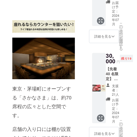
待
含まれ
書のご
お届
『Miss
ており
け予
提示を
SAKE
ませ
定：
お願い
と新潟
2024
ん。 ※
いたし
年07
の日本
原材料
ます。
こ
月
酒を楽
及び添
の
リ
しむ
加物等
タ
ー
会』へ
の食品
ン
詳細を見る
を
ご招待
表示は
選
択
しま
お届け
す
る
す！
商品の
30,
※『Mis
ラベル
残り19
s SAKE
000
に表記
円
と新潟
されま
【先着
の日本
す。商
40 名限
酒を楽
品開封
定】 お
しむ
前には
食事券
会』は7
必ずお
支援
東京・茅場町にオープンす
4枚＋プ
月12日
届けの
者：
レオー
(金)18:0
リター
21人
る「さかなさま」は、約70
プン優
0～を予
ンに貼
お届
先ご招
定して
付され
け予
席程の広々とした空間で
待
おりま
定：
たラベ
■FOOD
6,000円
2024
す
ルや注
す。
年07
のお食
GROOVE
意書き
こ
月
事券を4
の
をご確
JAPAN につ
リ
枚と、
店舗の入り口には棚が設置
タ
認くだ
ー
いて
プレ
ン
さい。
詳細を見る
を