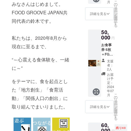
こ
月
者の橋渡し
事券を7
みなさんはじめまして。
ており
の
ただき
リ
枚と、
ませ
タ
ます
役として、
ー
FOOD GROOVE JAPAN共
『究極
ん。 ※
ン
詳細を見る
を
積極的に生
の米と
原材料
選
同代表の鈴木です。
択
おにぎ
産者のこと
及び添
す
る
りの
加物等
を知り、最
50,
会』へ
の食品
高のものを
ご招
000
表示は
私たちは、2020年8月から
円
待！ ※
お届け
最高の状態
お食事
１, お食
現在に至るまで、
商品の
で提供す
券 6枚
事券の
ラベル
＋FGJ
る。
有効期
に表記
年会費
“～心震える食体験を、一緒
間は
されま
・消費
支援
6,000円
2024年
す。商
者：
に～”
者・・・・
のお食
12月末
品開封
2人
事券を6
までと
・食の出所
前には
お届
枚と、
させて
必ずお
け予
や文化を学
をテーマに、食を起点とし
FGJコ
いただ
定：
届けの
び、審美眼
ミュニ
2024
きま
リター
た「地方創生」「食育活
年07
ティの
す。 ※
ンに貼
を養う。良
こ
月
年会費
２, 『究
の
付され
動」「関係人口の創出」に
リ
いものを選
(18,000
極の米
タ
たラベ
ー
円)を提
取り組んでまいりました。
択し、正し
とおに
ン
ルや注
詳細を見る
を
供いた
ぎりの
選
意書き
い対価を払
択
しま
会』は8
す
をご確
る
うよう努力
す。 ※
月3日
認くだ
60,
お食事
(土)17:0
する。
さい。
残り40
券の有
000
0～を予
円