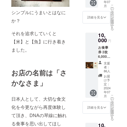
者訪問ツ
年07
代の方
の有効
こ
月
にも、
期間は
の
アーや、都
リ
是非
シンプルにうまいとはなに
2024年
タ
内での試食
ー
FOOD
12月末
ン
詳細を見る
を
か？
イベント、
GROOV
までと
選
択
E
させて
す
牧場体験な
る
JAPAN
いただ
それを追求していくと
ど、コロナ
10,
の活動
きま
を知っ
000
禍のなかで
す。
円
【米】と【魚】に行き着き
ていた
少しでも生
お食事
だきた
ました。
産者の声を
券 2枚
く、リ
6,000円
ターン
届ける活動
のお食
特別枠
支援
を続けてき
事券を2
をご用
者：
枚お送
お店の名前は「さ
ました。
意いた
86人
りいた
しまし
お届
コロナ禍が
しま
た。
け予
かなさま」
落ち着いた
す。 ※
6,000円
定：
お食事
2024
で、
暁には、現
年07
券の有
6,000円
在構想中の
こ
月
効期間
のお食
の
日本人として、大切な食文
リ
生産者に会
は2024
事券を2
タ
ー
年12月
化を今更ながら再度体験し
枚＜実
ン
詳細を見る
いに行く
を
末まで
質半額
選
択
マッチング
て頂き、DNAの琴線に触れ
とさせ
にて＞
す
る
ていた
サービスや
お送り
る食事を思い出してほし
10,
だきま
いたし
生産者と消