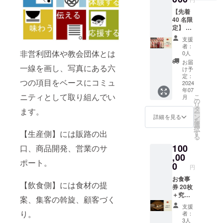
効期限
定して
【先着
は2024
おりま
40 名限
年12月
す
定】 お
末まで
食事券
とさせ
支援
8枚＋プ
ていた
者：
レオー
非営利団体や教会団体とは
だきま
0人
プン優
す
お届
一線を画し、写真にある六
先ご招
け予
待
定：
つの項目をベースにコミュ
6,000円
2024
年07
のお食
ニティとして取り組んでい
こ
月
事券を8
の
リ
枚と、
タ
ます。
ー
『Miss
ン
詳細を見る
を
SAKE
選
択
と新潟
【生産側】には販路の出
す
る
の日本
100
口、商品開発、営業のサ
酒を楽
しむ
,00
ポート。
会』へ
0
円
ご招
待！ ※
お食事
【飲食側】には食材の提
１,お食
券 20枚
事券の
＋究極
案、集客の斡旋、顧客づく
有効期
の食材
支援
限は
セット
り。
者：
2024年
6,000円
3人