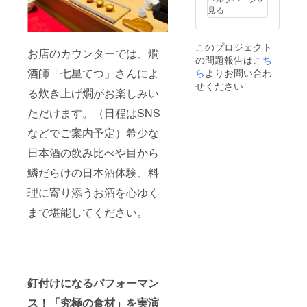
ること
見る
で、商
品を気
に入っ
このプロジェクト
たお客
お店のカウンターでは、燗
の問題報告は
こち
様が＜
直接購
酒師「七星てつ」さんによ
ら
よりお問い合わ
入＞で
せください
る炊き上げ燗がお楽しみい
きる仕
組みを
ただけます。（日程はSNS
構築し
ます。
などでご案内予定）希少な
設置期
間：
日本酒の飲み比べや目から
2024年
8月〜10
鱗だらけの日本酒体験、料
月末ま
理に寄り添うお酒を心ゆく
で ※ 7月
に準備
まで堪能してください。
が整い
次第、
設置可
能で
す。7月
分の設
置料金
釘付けになるパフォーマン
につき
まして
ス！「究極の食材」を実演