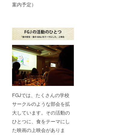
い申し
案内予定）
上げま
す。 設
置可能
な商
品：常
温で設
置可能
な加工
品 ※酒
類は不
可 ご不
明な点
などご
ざいま
した
ら、お
気軽に
お問い
合わせ
FGJでは、たくさんの学校
くださ
サークルのような部会を拡
い。
大しています。その活動の
ひとつに、食をテーマにし
た映画の上映会がありま