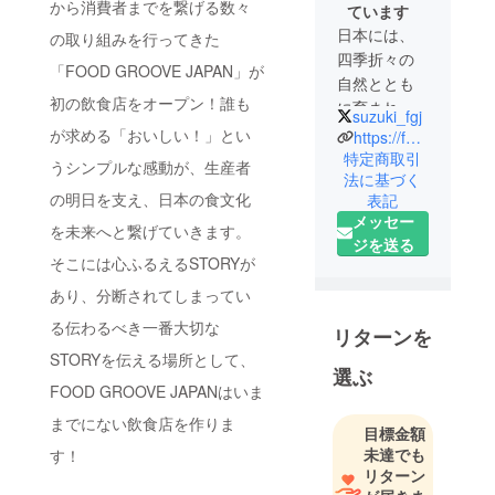
から消費者までを繋げる数々
ています
日本には、
の取り組みを行ってきた
四季折々の
「FOOD GROOVE JAPAN」が
自然ととも
初の飲食店をオープン！誰も
に育まれ
suzuki_fgj
た、 豊かな
が求める「おいしい！」とい
https://foodgroovejapan.com/
食材と、食
特定商取引
うシンプルな感動が、生産者
法に基づく
の歴史があ
の明日を支え、日本の食文化
表記
ります。そ
メッセー
してその中
を未来へと繋げていきます。
ジを送る
でも、独自
そこには心ふるえるSTORYが
のこだわり
あり、分断されてしまってい
を持って究
極に美味し
る伝わるべき一番大切な
リターンを
いものを作
STORYを伝える場所として、
選ぶ
り続けてい
FOOD GROOVE JAPANはいま
る生産者が
までにない飲食店を作りま
全国各地に
目標金額
存在しま
未達でも
す！
す。
リターン