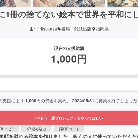
に1冊の捨てない絵本で世界を平和に
Hijiritsukasa
書籍・雑誌出版
福岡県
現在の支援総額
1,000
円
の支援により
1,000
円の資金を集め、
2024/05/31
に募集を終了しました
もう一度プロジェクトをやってほしい
RLコピー
埋め込み
QRコード
笑顔を溢れる絵本を作りました。多くの人に使っていただくた