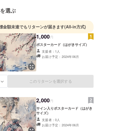
を選ぶ
標金額未達でもリターンが届きます
(All-in方式)
1,000
円
ポスターカード（はがきサイズ）
支援者：1人
お届け予定：2024年06月
このリターンを選択する
る
2,000
円
サイン入りポスターカード（はがき
サイズ）
支援者：0人
お届け予定：2024年06月