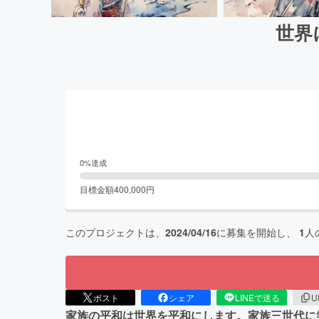
世界
0
%達成
目標金額
400,000
円
このプロジェクトは、
2024/04/16
に募集を開始し、
1
人
ポスト
シェア
LINEで送る
U
家族の平和は世界を平和にします。家族三世代に