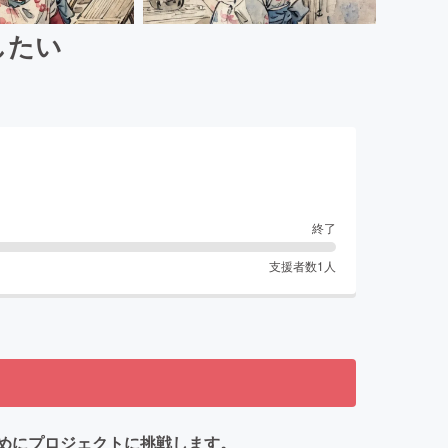
したい
終了
支援者数
1
人
めにプロジェクトに挑戦します。