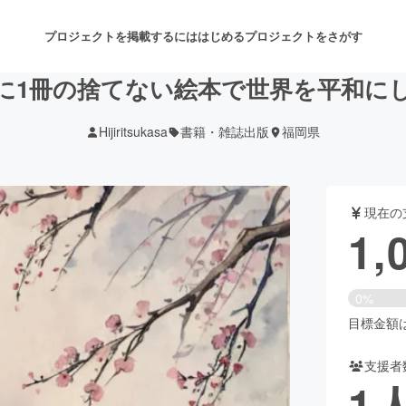
プロジェクトを掲載するには
はじめる
プロジェクトをさがす
に1冊の捨てない絵本で世界を平和に
Hijiritsukasa
書籍・雑誌出版
福岡県
注目のリターン
注目の新着プロジェクト
募集終了が近いプロジェクト
も
現在の
音楽
舞台・パフォーマンス
1,
ゲーム・サービス開発
フード・飲食店
0%
書籍・雑誌出版
アニメ・漫画
目標金額は4
支援者
チャレンジ
ビューティー・ヘルスケ
1