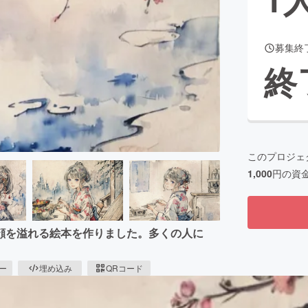
募集終
CAMPFIRE for Social Good
CAMPFIRE Creation
終
CAMPFIREふるさと納税
machi-ya
コミュニティ
このプロジェ
1,000
円の資
顔を溢れる絵本を作りました。多くの人に
ピー
埋め込み
QRコード