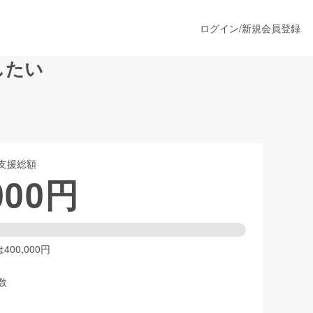
ログイン
/
新規会員登録
したい
うすぐ公開されます
支援総額
プロダクト
000
円
ファッション
スポーツ
00,000円
数
ア
ソーシャルグッド
人