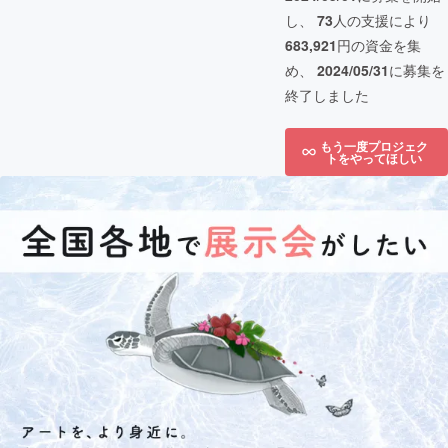
し、
73
人の支援により
683,921
円の資金を集
め、
2024/05/31
に募集を
終了しました
もう一度プロジェク
トをやってほしい