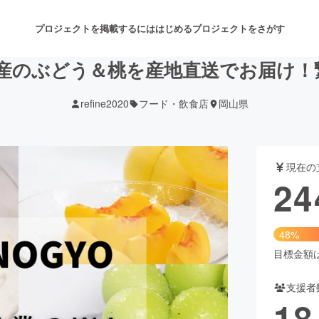
プロジェクトを掲載するには
はじめる
プロジェクトをさがす
産のぶどう＆桃を産地直送でお届け！
refine2020
フード・飲食店
岡山県
注目のリターン
注目の新着プロジェクト
募集終了が近いプロジェクト
も
現在の
音楽
舞台・パフォーマンス
24
ゲーム・サービス開発
フード・飲食店
48%
書籍・雑誌出版
アニメ・漫画
目標金額は5
支援者
チャレンジ
ビューティー・ヘルスケ
18