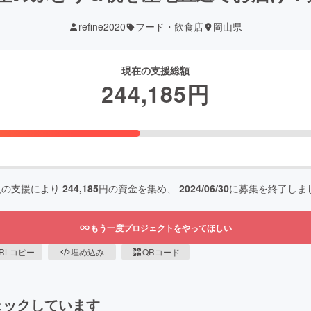
refine2020
フード・飲食店
岡山県
現在の支援総額
244,185
円
人の支援により
244,185
円の資金を集め、
2024/06/30
に募集を終了しま
もう一度プロジェクトをやってほしい
RLコピー
埋め込み
QRコード
ェックしています