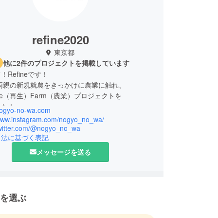
refine2020
東京都
他に2件のプロジェクトを掲載しています
Refineです！
の両親の新規就農をきっかけに農業に触れ、
e（再生）Farm（農業）プロジェクトを
した！
/nogyo-no-wa.com
プロジェクトに興味を持っていただき
/www.instagram.com/nogyo_no_wa/
もらえれば幸いです！
/twitter.com/@nogyo_no_wa
引法に基づく表記
メッセージを送る
を選ぶ