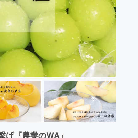
繋げ『農業のWA』