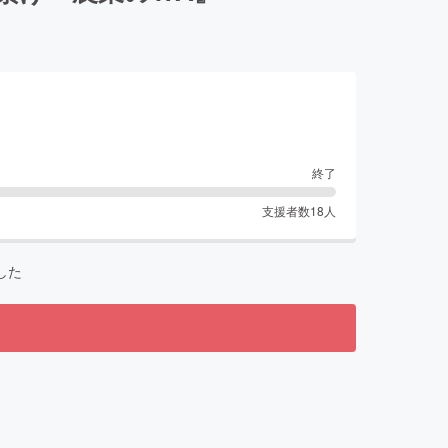
終了
支援者数
18
人
した