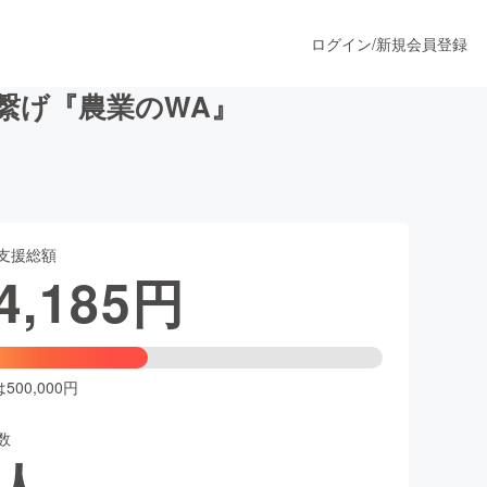
ログイン
/
新規会員登録
繋げ『農業のWA』
うすぐ公開されます
支援総額
プロダクト
4,185
円
ファッション
スポーツ
00,000円
数
ア
ソーシャルグッド
人