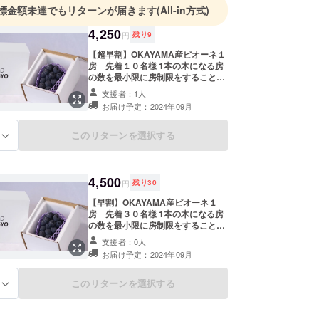
標金額未達でもリターンが届きます
(All-in方式)
4,250
円
残り
9
【超早割】OKAYAMA産ピオーネ１
房 先着１０名様 1本の木になる房
の数を最小限に房制限をすることに
よって、糖度も高く大粒で、みずみ
支援者：1人
ずしいぶどうです。 FOOD NOGYO
お届け予定：2024年09月
オリジナル化粧箱に、保存方法や美
味しい食べ方などを同封してお届け
します。 『OKAYAMA』産の本気を
このリターンを選択する
る
ぜひお試しください。 ■予定販売価
格：5000円→4250円（15％OFF）
送料&消費税も込みの大特価で
す！！ □内容量：『OKAYAMA』産
4,500
円
残り
30
ピオーネ1房(約700g) □発送時期：9
月上旬予定 □賞味期限：到着後、冷
【早割】OKAYAMA産ピオーネ１
蔵保存で4〜5日程度でお召し上がり
房 先着３０名様 1本の木になる房
ください ※ 栽培の際は、必要最低限
の数を最小限に房制限をすることに
に農薬を減らしております。 ※ご登
よって、糖度も高く大粒で、みずみ
支援者：0人
録された住所とお届け先が異なる場
ずしいぶどうです。 FOOD NOGYO
お届け予定：2024年09月
合は、「実行者へ問合せ」よりメッ
オリジナル化粧箱に、保存方法や美
セージをいただきますようお願い致
味しい食べ方などを同封してお届け
します。 適格請求書発行事業者登録
します。 『OKAYAMA』産の本気を
このリターンを選択する
る
番号：なし
ぜひお試しください。 ■予定販売価
格：5000円→4500円（10％OFF）
送料&消費税も込みの大特価で