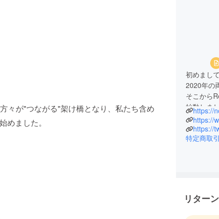
初めまして！
2020年
そこからR
始動しま
方々が"つながる"架け橋となり、私たち含め
https:/
私たちの
https:/
で始めました。
応援して
https:/
特定商取
リターン