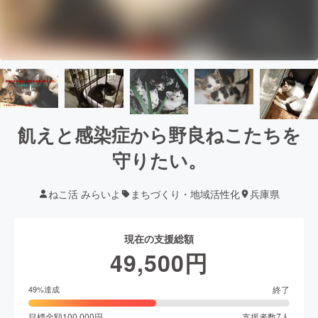
飢えと感染症から野良ねこたちを
守りたい。
ねこ活 みらいよ
まちづくり・地域活性化
兵庫県
現在の支援総額
49,500
円
終了
49
%達成
目標金額
100,000
円
支援者数
7
人