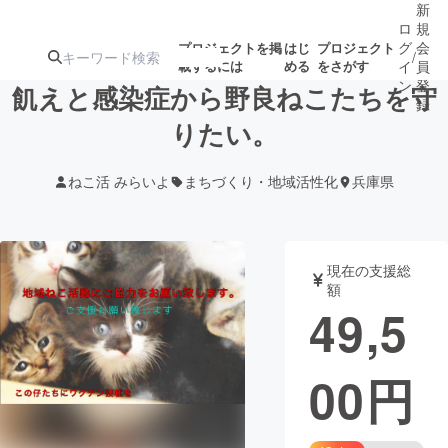
新
ロ
規
グ
会
プロジェクトを掲
はじ
プロジェクト
/
載するには
める
をさがす
イ
員
ン
登
飢えと感染症から野良ねこたちを守
録
りたい。
人気のプロ
注目のリ
注目の新着プロ
募集終了が近いプ
もうすぐ公開
ねこ活 みらいよ
まちづくり・地域活性化
兵庫県
ジェクト
ターン
ジェクト
ロジェクト
されます
アート・写真
音楽
現在の支援総
額
49,5
テクノロジー・ガジェット
ゲーム・サ
00
円
映像・映画
書籍・雑誌
ビジネス・起業
チャレンジ