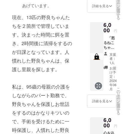
タ
ます。
ー
あげています。
ン
詳細を見る
を
選
択
す
現在、13匹の野良ちゃんた
る
6,0
ちを２箇所で管理していま
00
円
す。決まった時間に餌を置
「怒
き、2時間後に清掃をするの
るねこ
ちゃん
が日課となっています。人
をも
支援
らって
者：
慣れした野良ちゃんは、保
やって
1人
下さ
お届
護し里親を探します。
い。」
け予
︎︎ 心を
定：
込めて
2024
年06
感謝の
私は、95歳の母親の介護を
こ
月
メール
の
リ
しながらのパート勤務で、
と共に
タ
ー
『怒る
ン
詳細を見る
野良ちゃんを保護しお世話
を
ねこ
選
択
ちゃ
す
をするのはかなりキツいの
る
ん』を
6,0
お届け
で、手術を受けるために一
いたし
00
円
ます。
時保護し、人慣れした野良
心を込
キャン