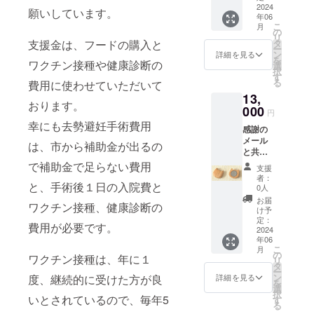
す。 猫
2024
上げに
｛素
願いしています。
年06
好きに
オスモ
材］デ
こ
月
はたま
カラー
の
ニム生
リ
らない
という
支援金は、フードの購入と
タ
地 容
ー
シル
舐めて
ン
量・約
詳細を見る
を
ワクチン接種や健康診断の
エッ
も安心
選
４リッ
択
ト！ パ
の天然
す
トル
る
費用に使わせていただいて
ソコン
オイル
｛ サイ
13,
の手元
で磨き
ズ］
おります。
には、
000
込んで
横・約
円
まんま
いま
30セン
幸にも去勢避妊手術費用
感謝の
る猫が
す。
チ
メール
癒して
（水を
は、市から補助金が出るの
縦・約
と共に
くれま
弾きま
20セン
【竹の
す。
で補助金で足らない費用
す）
チ マ
支援
猫マグ
パット
サイ
チ・約
者：
と、手術後１日の入院費と
ネッ
の汚れ
ズ 115
0人
10セン
ト】を
は消し
ｍｍ
チ 持
お届
ワクチン接種、健康診断の
お送り
ゴムや
×105ｍ
け予
ち手・
致しま
薄めた
定：
ｍ×約7
幅：約
費用が必要です。
す。３
2024
家庭用
ｍｍ
2.5セン
年06
個セッ
洗剤で
（レー
チ 全
こ
月
トで
簡単に
の
ザー
長：約
ワクチン接種は、年に１
リ
す。 竹
落ちま
タ
カット
29セン
ー
職人さ
す。 サ
ン
度、継続的に受けた方が良
してい
詳細を見る
チ ⇨内ポ
を
んにお
イズ：
選
ますの
ケット
択
願い
いとされているので、毎年5
縦
す
で、ど
付きの
る
し、
20.5cm
れも同
ミニ