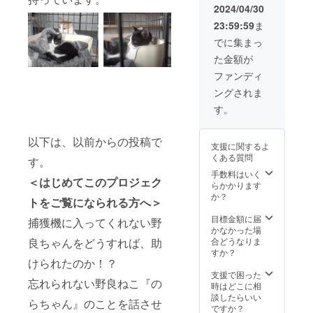
な、白
ていま
い質感
2024/04/30
・手作
どに多
黒とシ
す。 サ
を併せ
りのた
少の歪
23:59:59
ま
マの猫
イズ：
持って
め、お
みやズ
ちゃん
幅3.2セ
いま
でに集まっ
届けま
レがあ
です。
ンチ・
す。 動
でにお
る場合
た金額が
ひげは
縦3セン
物保護
日にち
もござ
糸でシ
チ・厚
の観点
ファンディ
を要し
いま
ンプル
み０.9
からも
ます。
す。ハ
ングされま
に二本
センチ
注目さ
できる
ンドメ
肉球は
♡ご支
れてい
す。
だけお
イド商
刺繍で
援お願
るレ
届け予
品なの
す。
いいた
ザーで
定月以
で、ご
ニード
以下は、以前からの投稿で
しま
す。、
内にお
理解く
支援に関するよ
ルワー
す。
♡ご支
届けす
ださ
くある質問
す。
クで時
援をお
るよう
い。
間をか
手数料はいく
願いい
にしま
＜はじめてこのプロジェク
けて
らかかります
たしま
すが、
しっか
か？
す。
遅れる
トをご覧になられる方へ＞
りとか
場合
たく仕
目標金額に届
捕獲機に入ってくれない野
は、
上げて
かなかった場
メール
いま
良ちゃんをどうすれば、助
合どうなりま
にてお
す。
すか？
知らせ
けられたのか！？
型崩れ
いたし
の心配
支援で困った
ます。
忘れられない野良ねこ『の
も少な
時はどこに相
ご理解
いです
談したらいい
ご了承
らちゃん』のことを話させ
が、 優
ですか？
をお願