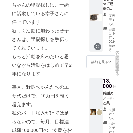
めて感
ちゃんの里親探しは、一緒
バス生
謝の
地のミ
に活動している幸子さんに
メール
ニトー
支援
と共に
トバッ
者：
任せています。
『木製
グ
1人
猫コー
（黒）
お届
新しく活動に加わった智子
ス
刺繍
け予
ター』
糸でミ
定：
さんは、里親探しを手伝っ
をお届
2024
シン刺
年06
けいた
てくれています。
繍を施
こ
月
しま
した、
の
リ
もっと活動を広めたいと思
す。
シンプ
タ
ー
木工作
ルなミ
ン
詳細を見る
を
いながら活動をはじめて早2
家さん
ニトー
選
択
に制作
トバッ
す
年になります。
る
をお願
グで
13,
いしま
す。
した。
000
しっか
毎月、野良ちゃんたちのエ
円
ヒノキ
りとし
感謝の
材を焼
た厚み
サ代だけで、10万円を軽く
メール
き杉の
の生地
と共に
超えます。
ように
になっ
【猫の
焦がし
ている
支援
私のパート収入だけでは足
マウス
、丁寧
ので、
者：
パッ
にコゲ
安心し
1人
らないので、毎月、目標達
ト】を
を落と
て使用
お届
お届け
した
できま
け予
成額100,000円のご支援をお
致しま
後、仕
定：
す。 ︎