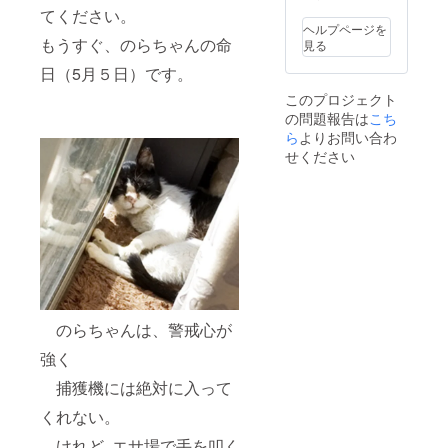
しくお
いいた
てください。
取り扱
しま
ヘルプページを
いくだ
もうすぐ、のらちゃんの命
す。
見る
さい。
︎♡ご支
︎︎ ※頭
日（5月５日）です。
援をお
にマル
願いい
このプロジェクト
カンを
たしま
の問題報告は
こち
付けて
す。
チェー
ら
よりお問い合わ
ンを通
せください
しま
す。
(チェー
ンはお
選びい
ただけ
ます。)
♡ ご
支援を
よろし
くお願
のらちゃんは、警戒心が
い致し
強く
ます。
捕獲機には絶対に入って
くれない。
けれど, エサ場で手を叩く