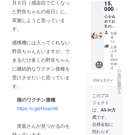
月５日（感染症で亡くなっ
15,
作って
、横
じ大き
トート
もらい
000
18.5cm
さで
バッグ
円
た野良ちゃんの命日）に、
まし
革職人
す。）
は、ス
心を込
た。職
さんに
︎︎︎︎ ・木
マホや
実施しようと思っていま
めてお
人さん
依頼し
目はひ
ハンカ
礼の
のこだ
制作し
とつひ
す。
チ、鍵
メール
わりで
てもら
とつ異
などコ
支援
をお送
高知県
いまし
なりま
者：
ンパク
りする
産の竹
捕獲機には入ってくれない
た。 素
1人
す。
トに使
と共
の集成
材は、
︎・天然
お届
える
に、羊
野良ちゃんもいますが、で
材を使
本革の
け予
の木製
は、お
毛で
用して
定：
構造を
品で
仕事先
きるだけ多くの野良ちゃん
作った
2024
いま
人工的
す。直
や学
年06
「癒し
す。 マ
に再現
射日光
校、お
に継続的なワクチン接種を
こ
月
猫」を
グネッ
の
した新
に当た
散歩先
リ
お届け
トの埋
タ
しい素
り続け
受けさせたいと思っていま
にも幅
ー
致しま
め込む
ン
材
詳細を見る
る場所
広い用
を
す。
仕様
選
（ヴィ
す。
での保
途で活
択
高さ：
は、私
す
ーガ
管は、
躍して
る
約5セン
たちが
ン）と
このプロ
日焼
くれま
チ・奥
猫のワクチン接種
しまし
いうレ
け、変
す。
ジェクト
行き：
た。表
ザーで
形、割
商品は
https://x.gd/Hoan06
約5セン
面はア
す。 合
は、
All-In方
れの原
丁寧に
チ 羊
クリル
成皮革
因とな
お作り
式
です。
毛を固
塗装を
の丈夫
ります
してお
めて
施し水
さと、
目標金額に
のでご
ります
里親さんが見つかるのを
作った
気から
本革に
注意下
が、縫
関わらず、
小さ
保護し
負けな
持っています。
さい。 ︎
い目な