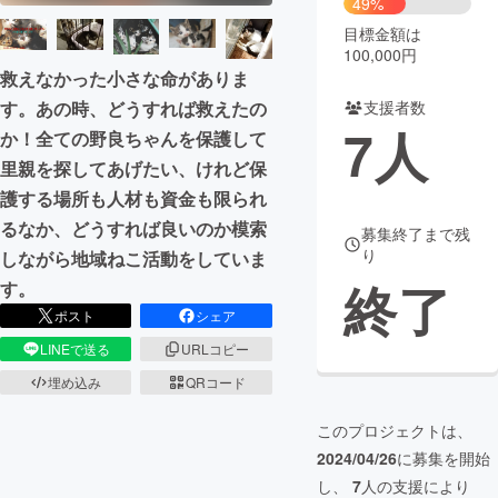
49%
目標金額は
まちづくり・地域活性化
100,000円
救えなかった小さな命がありま
す。あの時、どうすれば救えたの
支援者数
CAMPFIRE for Social Good
CAMPFIRE Creation
7
人
か！全ての野良ちゃんを保護して
CAMPFIREふるさと納税
machi-ya
コミュニティ
里親を探してあげたい、けれど保
護する場所も人材も資金も限られ
るなか、どうすれば良いのか模索
募集終了まで残
り
しながら地域ねこ活動をしていま
終了
す。
ポスト
シェア
LINEで送る
URLコピー
埋め込み
QRコード
このプロジェクトは、
2024/04/26
に募集を開始
し、
7
人の支援により