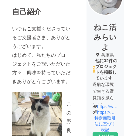
自己紹介
ねこ活
いつもご支援くださってい
みらい
るご支援者さま、ありがと
よ
うございます。
はじめて、私たちのプロ
兵庫県
他に32件の
ジェクトをご観いただいた
プロジェク
方々、興味を持っていただ
トを掲載し
ています
きありがとうございます。
過酷な環境
で生きる野
良猫を減ら
こ
したい、飢
https://www.facebook.com/profile.php?id=100080807106760
えと感染症
の
https://mixi.jp
から救いた
特定商取引
野
法に基づく
い。保護で
表記
良
きる猫は保
メッセー