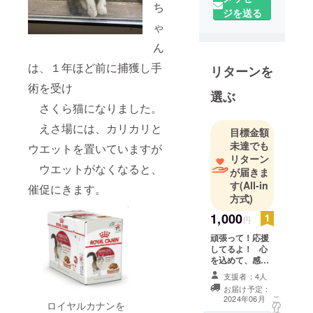
護し里親を
ち
ジを送る
探していま
ゃ
す。「救え
ん
る命・救い
たい」その
は、１年ほど前に捕獲し手
リターンを
思いで
術を受け
選ぶ
日々、地域
さくら猫になりました。
猫活動をし
ています。
えさ場には、カリカリと
目標金額
未達でも
ウエットを置いていますが
リターン
ウエットがなくなると、
が届きま
す
(All-in
催促にきます。
方式)
1,000
円
頑張って！応援
してるよ！ 心
を込めて、感謝
のメールを送信
支援者：4人
させて頂きま
お届け予定：
す。 ︎♡ご支援
こ
2024年06月
の
ロイヤルカナンを
をお願いいたし
リ