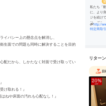
私たち「
に、より
ジを続け
に、グル
http://w
いいな”
特定商取
ています
ライバシー上の懸念点を解消し、
衛生面での問題も同時に解決することを目的
リターン
心配だから、しかたなく対面で受け取ってい
目
』
受け取れる！』
雨はねや床面の汚れも心配なし！』