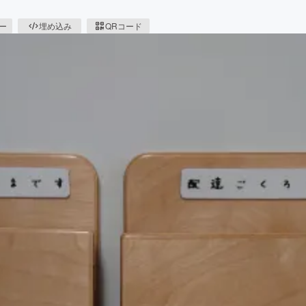
ピー
埋め込み
QRコード