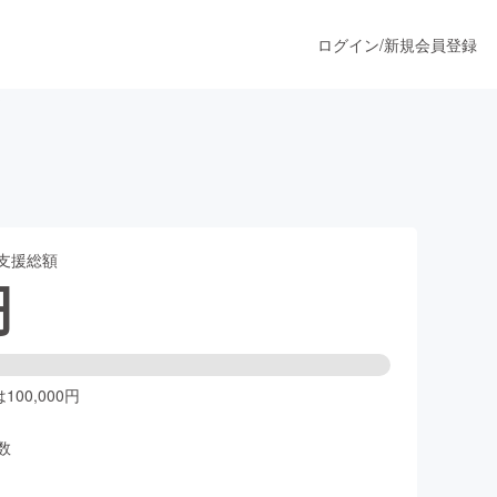
ログイン
/
新規会員登録
ド
うすぐ公開されます
支援総額
プロダクト
円
ファッション
スポーツ
00,000円
数
ア
ソーシャルグッド
人