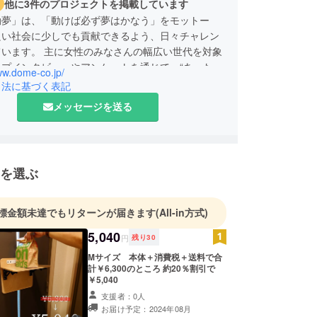
他に3件のプロジェクトを掲載しています
動夢」は、「動けば必ず夢はかなう」をモットー
良い社会に少しでも貢献できるよう、日々チャレン
ています。 主に女性のみなさんの幅広い世代を対象
ープインタビューやアンケートを通じて、“あったら
ww.dome-co.jp/
をカタチにするオリジナル便利グッズを企画・開発し
引法に基づく表記
。
メッセージを送る
を選ぶ
標金額未達でもリターンが届きます
(All-in方式)
5,040
円
残り
30
Mサイズ 本体＋消費税＋送料で合
計￥6,300のところ 約20％割引で
￥5,040
支援者：0人
お届け予定：2024年08月