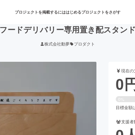
プロジェクトを掲載するには
はじめる
プロジェクトをさがす
フードデリバリー専用置き配スタン
株式会社動夢
プロダクト
注目のリターン
注目の新着プロジェクト
募集終了が近いプロジェクト
も
現在の
音楽
舞台・パフォーマンス
0
ゲーム・サービス開発
フード・飲食店
0%
書籍・雑誌出版
アニメ・漫画
目標金額は1
支援者
チャレンジ
ビューティー・ヘルスケ
0