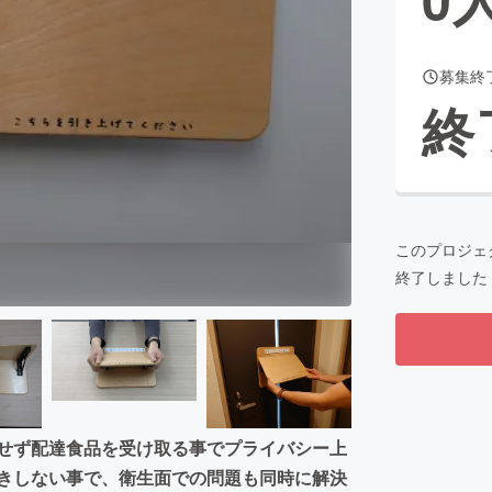
募集終
CAMPFIRE for Social Good
CAMPFIRE Creation
終
CAMPFIREふるさと納税
machi-ya
コミュニティ
このプロジェ
終了しました
面せず配達食品を受け取る事でプライバシー上
置きしない事で、衛生面での問題も同時に解決