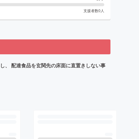
支援者数
0
人
し、 配達食品を玄関先の床面に直置きしない事